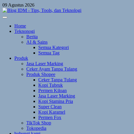
Skip
09 Agustus 2026
to
content
Home
Teknonogi
Berita
AI & Sains
Semua Kategori
Semua Tag
Produk
Jasa Laser Marking
Ceker Ayam Tanpa Tulang
Produk Shopee
Ceker Tanpa Tulang
Kopi Tubruk
Permen Kiloan
Jasa Laser Marking
Kopi Stamina Pria
Super Clean
Kopi Karamel
Permen Fox
TikTok Shop
Tokopedia
hubungi kami