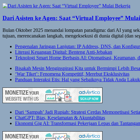
Dari Asisten ke Agen: Saat “Virtual Employee” Mula
Bulan Oktober 2025 menandai lompatan paradigma: dari AI yang seka
tujuan, merencanakan langkah, mengeksekusi di dunia digital (dan se
Pengenalan Jaringan Lanjutan: IP Address, DNS, dan Konfigur
Literasi Keuangan Digital: Benteng Anti-Jebakan
Teknologi Smart Home Berbasis AI: Otomatisasi, Keamanan,
Bisakah Mesin Menginspirasi Kita untuk Bermimpi Lebih Besa
‘War Tiket’: Fenomena Kompetitif, Merebut Eksklusivitas
Panduan Interaksi Etis: Hal yang Sebaiknya Tidak Anda Laku
Dari ‘Sampah’ Jadi Rupiah: Strategi Cerdas Memonetisasi Set
ChatGPT: Bias, Keselamatan & Akuntabilitas
Ekonomi Gig AI: Transformasi Pekerjaan Lepas dan Tantangan