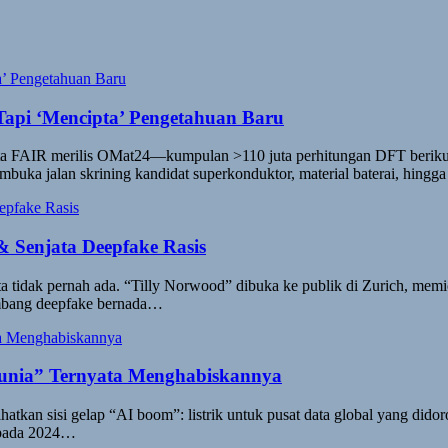
Tapi ‘Mencipta’ Pengetahuan Baru
Meta FAIR merilis OMat24—kumpulan >110 juta perhitungan DFT ber
 membuka jalan skrining kandidat superkonduktor, material baterai, hingg
 & Senjata Deepfake Rasis
a tidak pernah ada. “Tilly Norwood” dibuka ke publik di Zurich, memic
ombang deepfake bernada…
Dunia” Ternyata Menghabiskannya
hatkan sisi gelap “AI boom”: listrik untuk pusat data global yang did
a pada 2024…