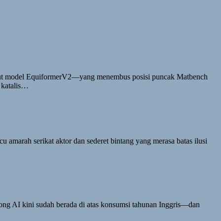
ikut model EquiformerV2—yang menembus posisi puncak Matbench
a katalis…
u amarah serikat aktor dan sederet bintang yang merasa batas ilusi
orong AI kini sudah berada di atas konsumsi tahunan Inggris—dan