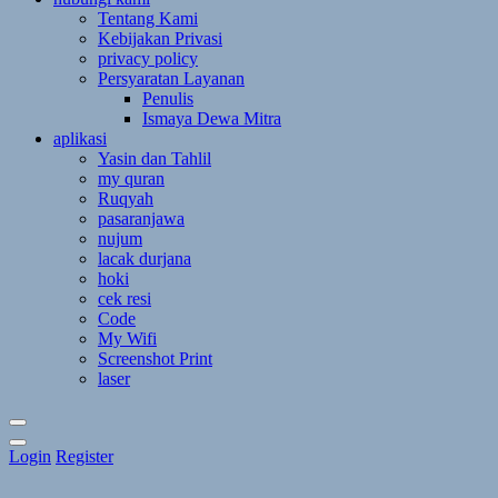
Tentang Kami
Kebijakan Privasi
privacy policy
Persyaratan Layanan
Penulis
Ismaya Dewa Mitra
aplikasi
Yasin dan Tahlil
my quran
Ruqyah
pasaranjawa
nujum
lacak durjana
hoki
cek resi
Code
My Wifi
Screenshot Print
laser
Toggle
Login
Register
Theme
Mode