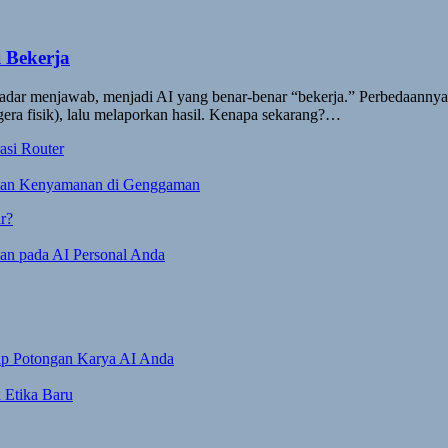
i Bekerja
dar menjawab, menjadi AI yang benar-benar “bekerja.” Perbedaannya 
gera fisik), lalu melaporkan hasil. Kenapa sekarang?…
asi Router
 dan Kenyamanan di Genggaman
r?
kan pada AI Personal Anda
iap Potongan Karya AI Anda
 Etika Baru