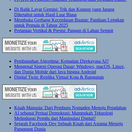
Di Balik Layar Gemini: Trik dan Konsep yang Jarang
Diketahui untuk Hasil Luar Biasa
Membuka Gerbang Kecerdasan Buatan: Panduan Lengkap
untuk Pemula di Tahun 2025
Pertanian Vertikal & Presisi: Pangan di Lahan Sempit
Pembunuhan Algoritma: Kematian Direkayasa AI?
Mengenal Sistem Operasi Dasar: Windows, macOS, Linux,
dan Dunia Mobile dari Java hingga Android
Digital Twin: Replika Virtual Kota & Bangunan
Kisah Manusia: Dari Pemburu Nomaden Menuju Peradaban
AI sebagai Perisai Demokrasi: Mampukah Teknologi
Melindungi Pemilu dari Manipulasi Digital?
Sejarah Facebook Dev Sebuah Kisah dari Asrama Menuju
Panggung Dunia