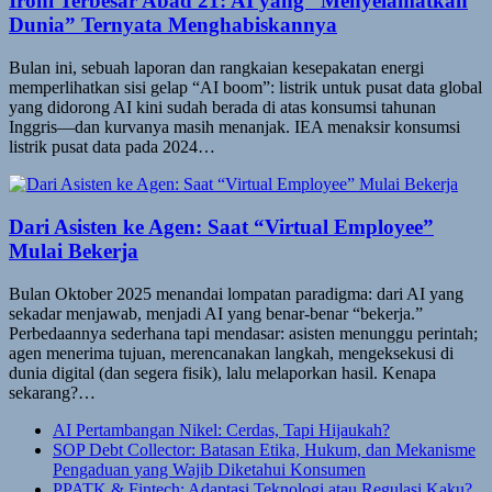
Ironi Terbesar Abad 21: AI yang “Menyelamatkan
Dunia” Ternyata Menghabiskannya
Bulan ini, sebuah laporan dan rangkaian kesepakatan energi
memperlihatkan sisi gelap “AI boom”: listrik untuk pusat data global
yang didorong AI kini sudah berada di atas konsumsi tahunan
Inggris—dan kurvanya masih menanjak. IEA menaksir konsumsi
listrik pusat data pada 2024…
Dari Asisten ke Agen: Saat “Virtual Employee”
Mulai Bekerja
Bulan Oktober 2025 menandai lompatan paradigma: dari AI yang
sekadar menjawab, menjadi AI yang benar-benar “bekerja.”
Perbedaannya sederhana tapi mendasar: asisten menunggu perintah;
agen menerima tujuan, merencanakan langkah, mengeksekusi di
dunia digital (dan segera fisik), lalu melaporkan hasil. Kenapa
sekarang?…
AI Pertambangan Nikel: Cerdas, Tapi Hijaukah?
SOP Debt Collector: Batasan Etika, Hukum, dan Mekanisme
Pengaduan yang Wajib Diketahui Konsumen
PPATK & Fintech: Adaptasi Teknologi atau Regulasi Kaku?