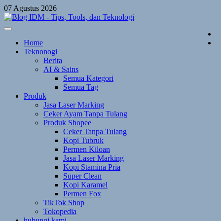
Skip
07 Agustus 2026
to
content
Home
Teknonogi
Berita
AI & Sains
Semua Kategori
Semua Tag
Produk
Jasa Laser Marking
Ceker Ayam Tanpa Tulang
Produk Shopee
Ceker Tanpa Tulang
Kopi Tubruk
Permen Kiloan
Jasa Laser Marking
Kopi Stamina Pria
Super Clean
Kopi Karamel
Permen Fox
TikTok Shop
Tokopedia
hubungi kami