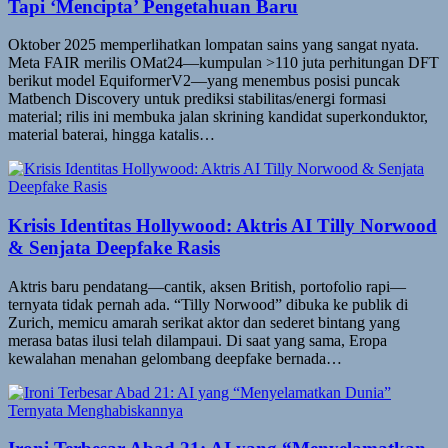
Tapi ‘Mencipta’ Pengetahuan Baru
Oktober 2025 memperlihatkan lompatan sains yang sangat nyata.
Meta FAIR merilis OMat24—kumpulan >110 juta perhitungan DFT
berikut model EquiformerV2—yang menembus posisi puncak
Matbench Discovery untuk prediksi stabilitas/energi formasi
material; rilis ini membuka jalan skrining kandidat superkonduktor,
material baterai, hingga katalis…
Krisis Identitas Hollywood: Aktris AI Tilly Norwood
& Senjata Deepfake Rasis
Aktris baru pendatang—cantik, aksen British, portofolio rapi—
ternyata tidak pernah ada. “Tilly Norwood” dibuka ke publik di
Zurich, memicu amarah serikat aktor dan sederet bintang yang
merasa batas ilusi telah dilampaui. Di saat yang sama, Eropa
kewalahan menahan gelombang deepfake bernada…