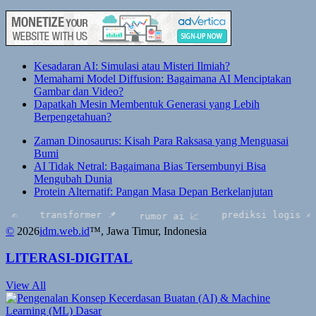
Kesadaran AI: Simulasi atau Misteri Ilmiah?
Memahami Model Diffusion: Bagaimana AI Menciptakan
Gambar dan Video?
Dapatkah Mesin Membentuk Generasi yang Lebih
Berpengetahuan?
Zaman Dinosaurus: Kisah Para Raksasa yang Menguasai
Bumi
AI Tidak Netral: Bagaimana Bias Tersembunyi Bisa
Mengubah Dunia
Protein Alternatif: Pangan Masa Depan Berkelanjutan
transformer 📌
prediksi logis ✍️
pe
rumor ai 📈
©
2026
idm.web.id
™
, Jawa Timur, Indonesia
LITERASI-DIGITAL
View All