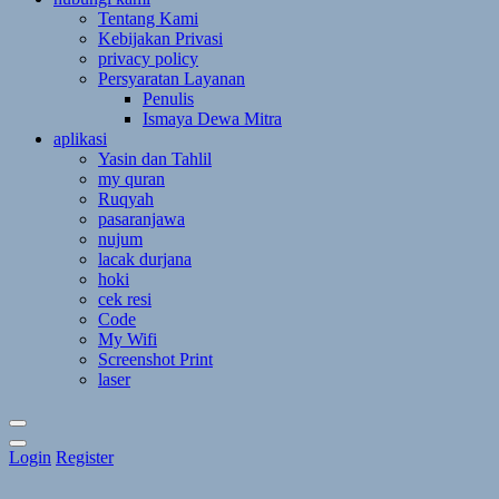
Tentang Kami
Kebijakan Privasi
privacy policy
Persyaratan Layanan
Penulis
Ismaya Dewa Mitra
aplikasi
Yasin dan Tahlil
my quran
Ruqyah
pasaranjawa
nujum
lacak durjana
hoki
cek resi
Code
My Wifi
Screenshot Print
laser
Toggle
Login
Register
Theme
Mode