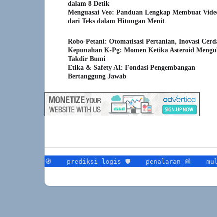
dalam 8 Detik
Menguasai Veo: Panduan Lengkap Membuat Vide
dari Teks dalam Hitungan Menit
Robo-Petani: Otomatisasi Pertanian, Inovasi Cerd
Kepunahan K-Pg: Momen Ketika Asteroid Meng
Takdir Bumi
Etika & Safety AI: Fondasi Pengembangan
Bertanggung Jawab
or ai 🧭
prediksi logis 🛡
penalaran 📰
multimoda