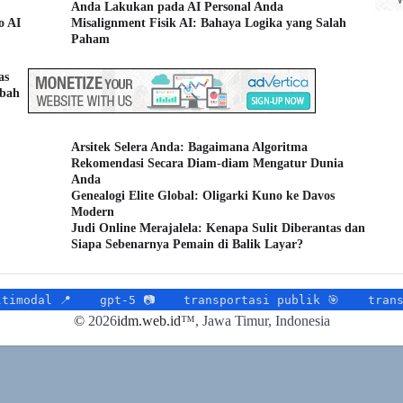
Anda Lakukan pada AI Personal Anda
o AI
Misalignment Fisik AI: Bahaya Logika yang Salah
Paham
as
ubah
Arsitek Selera Anda: Bagaimana Algoritma
Rekomendasi Secara Diam-diam Mengatur Dunia
Anda
Genealogi Elite Global: Oligarki Kuno ke Davos
Modern
Judi Online Merajalela: Kenapa Sulit Diberantas dan
Siapa Sebenarnya Pemain di Balik Layar?
l 📍
gpt-5 📷
transportasi publik 🎯
transportas
©
2026
idm.web.id
™
, Jawa Timur, Indonesia