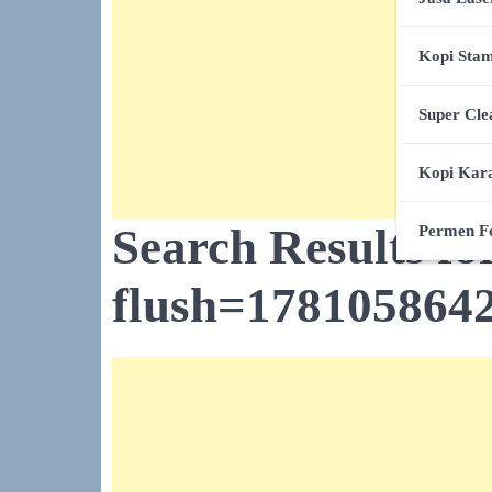
Kopi Stam
Super Cle
Kopi Kar
Search Results fo
Permen F
flush=178105864