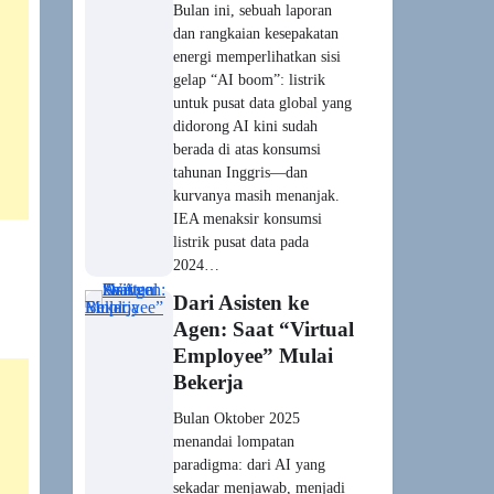
“bekerja.” Perbedaannya
sederhana tapi mendasar:
asisten menunggu perintah;
agen menerima tujuan,
merencanakan langkah,
mengeksekusi di dunia
digital (dan segera fisik), lalu
melaporkan hasil. Kenapa
sekarang?…
Era Penemuan
Dipercepat: AI
Tidak Lagi
‘Meniru’, Tapi
‘Mencipta’
Pengetahuan Baru
Oktober 2025
memperlihatkan lompatan
sains yang sangat nyata. Meta
FAIR merilis OMat24—
kumpulan >110 juta