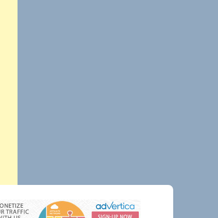
tahunan Inggris—dan
kurvanya masih menanjak.
IEA menaksir konsumsi
listrik pusat data pada
2024…
Dari Asisten ke
Agen: Saat “Virtual
Employee” Mulai
Bekerja
Bulan Oktober 2025
menandai lompatan
paradigma: dari AI yang
sekadar menjawab, menjadi
AI yang benar-benar
“bekerja.” Perbedaannya
sederhana tapi mendasar:
asisten menunggu perintah;
agen menerima tujuan,
merencanakan langkah,
mengeksekusi di dunia