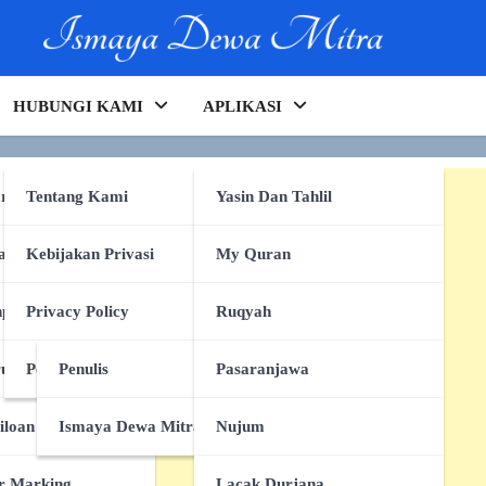
HUBUNGI KAMI
APLIKASI
rking
Tentang Kami
Yasin Dan Tahlil
anpa Tulang
Kebijakan Privasi
My Quran
e
pa Tulang
Privacy Policy
Ruqyah
ruk
Persyaratan Layanan
Penulis
Pasaranjawa
iloan
Ismaya Dewa Mitra
Nujum
r Marking
Lacak Durjana