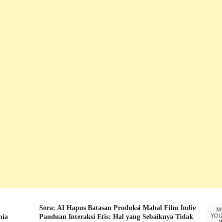
Sora: AI Hapus Batasan Produksi Mahal Film Indie
nia
Panduan Interaksi Etis: Hal yang Sebaiknya Tidak