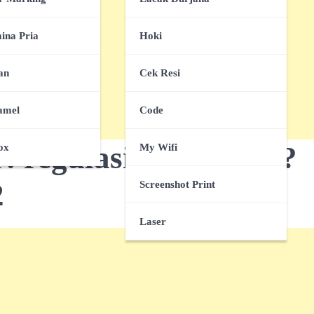
ina Pria
Hoki
an
Cek Resi
amel
Code
r:
regulasi-ai-inklusif?
ox
My Wifi
2
Screenshot Print
Laser