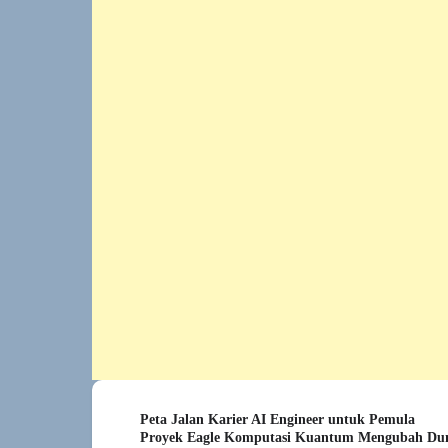
Peta Jalan Karier AI Engineer untuk Pemula
Proyek Eagle Komputasi Kuantum Mengubah Du