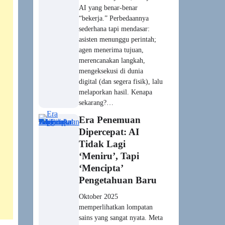
perhitungan DFT berikut
model EquiformerV2—yang
menembus posisi puncak
Matbench Discovery untuk
prediksi stabilitas/energi
formasi material; rilis ini
membuka jalan skrining
kandidat superkonduktor,
material baterai, hingga
katalis…
Krisis Identitas
Hollywood: Aktris
AI Tilly Norwood &
Senjata Deepfake
Rasis
Aktris baru pendatang—
cantik, aksen British,
portofolio rapi—ternyata
tidak pernah ada. “Tilly