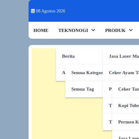
Skip
to
08 Agustus 2026
content
HOME
TEKNONOGI
PRODUK
Berita
Jasa Laser Ma
AI & Sains
Semua Kategori
Ceker Ayam T
Semua Tag
Produk Shope
Ceker Tan
TikTok Shop
Kopi Tub
Tokopedia
Permen K
Jasa Lase