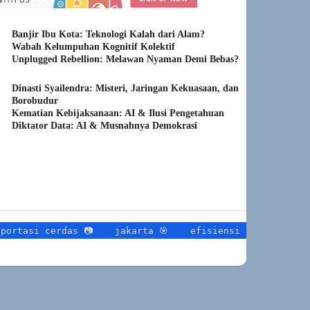
digital (dan segera fisik), lalu
melaporkan hasil. Kenapa
Banjir Ibu Kota: Teknologi Kalah dari Alam?
sekarang?…
Wabah Kelumpuhan Kognitif Kolektif
Unplugged Rebellion: Melawan Nyaman Demi Bebas?
Dinasti Syailendra: Misteri, Jaringan Kekuasaan, dan
Borobudur
Kematian Kebijaksanaan: AI & Ilusi Pengetahuan
Diktator Data: AI & Musnahnya Demokrasi
i cerdas 📷
jakarta 🎯
efisiensi lalu lintas 📡