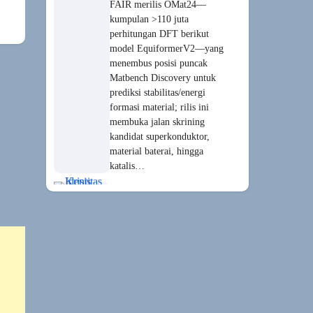
Norwood” dibuka ke publik
di Zurich, memicu amarah
serikat aktor dan sederet
bintang yang merasa batas
ilusi telah dilampaui. Di saat
yang sama, Eropa kewalahan
menahan gelombang
deepfake bernada…
Ironi Terbesar Abad
21: AI yang
“Menyelamatkan
Dunia” Ternyata
Menghabiskannya
Bulan ini, sebuah laporan
dan rangkaian kesepakatan
energi memperlihatkan sisi
gelap “AI boom”: listrik
untuk pusat data global yang
didorong AI kini sudah
berada di atas konsumsi