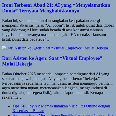
Ironi Terbesar Abad 21: AI yang “Menyelamatkan
Dunia” Ternyata Menghabiskannya
Bulan ini, sebuah laporan dan rangkaian kesepakatan energi
memperlihatkan sisi gelap “AI boom”: listrik untuk pusat data global
yang didorong AI kini sudah berada di atas konsumsi tahunan
Inggris—dan kurvanya masih menanjak. IEA menaksir konsumsi
listrik pusat data pada 2024…
Dari Asisten ke Agen: Saat “Virtual Employee”
Mulai Bekerja
Bulan Oktober 2025 menandai lompatan paradigma: dari AI yang
sekadar menjawab, menjadi AI yang benar-benar “bekerja.”
Perbedaannya sederhana tapi mendasar: asisten menunggu perintah;
agen menerima tujuan, merencanakan langkah, mengeksekusi di
dunia digital (dan segera fisik), lalu melaporkan hasil. Kenapa
sekarang?…
Tips SEO by AI: Memaksimalkan Visibilitas Online dengan
Kecerdasan Buatan
Hantu di dalam Mesin: Siapa Pemilik Karya Seni Ciptaan AI?