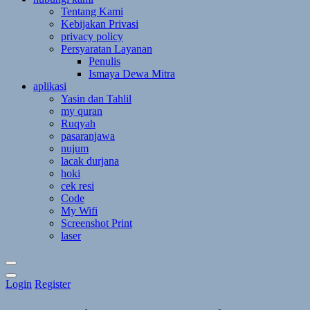
Tentang Kami
Kebijakan Privasi
privacy policy
Persyaratan Layanan
Penulis
Ismaya Dewa Mitra
aplikasi
Yasin dan Tahlil
my quran
Ruqyah
pasaranjawa
nujum
lacak durjana
hoki
cek resi
Code
My Wifi
Screenshot Print
laser
Toggle
Login
Register
Theme
Mode