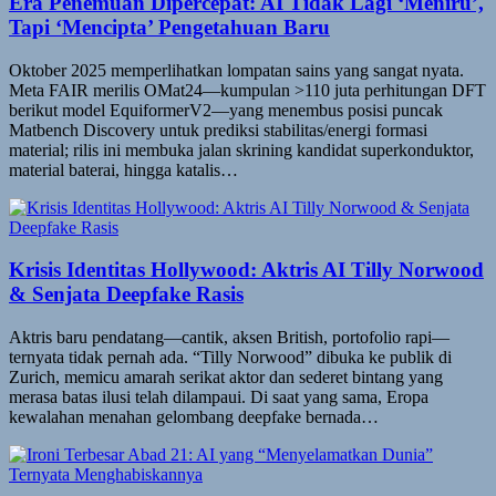
Era Penemuan Dipercepat: AI Tidak Lagi ‘Meniru’,
Tapi ‘Mencipta’ Pengetahuan Baru
Oktober 2025 memperlihatkan lompatan sains yang sangat nyata.
Meta FAIR merilis OMat24—kumpulan >110 juta perhitungan DFT
berikut model EquiformerV2—yang menembus posisi puncak
Matbench Discovery untuk prediksi stabilitas/energi formasi
material; rilis ini membuka jalan skrining kandidat superkonduktor,
material baterai, hingga katalis…
Krisis Identitas Hollywood: Aktris AI Tilly Norwood
& Senjata Deepfake Rasis
Aktris baru pendatang—cantik, aksen British, portofolio rapi—
ternyata tidak pernah ada. “Tilly Norwood” dibuka ke publik di
Zurich, memicu amarah serikat aktor dan sederet bintang yang
merasa batas ilusi telah dilampaui. Di saat yang sama, Eropa
kewalahan menahan gelombang deepfake bernada…