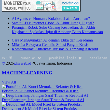
AI Agents vs Humans: Kolaborasi atau Ancaman?
Satelit LEO: Internet Global & Akhir Jurang Digital?
Pasangan Robot, Suku Cadang Keabadian, dan Akhir
Kejahatan: Spekulasi Jujur di Ambang Batas Kemanusiaan
Cara Menggunakan AI dengan Etika dan Kesadaran
Mikroba Rekayasa Genetik: Solusi Pangan Krisis
Komersialisasi Antariksa: Turisme & Tambang Asteroid
r 🎯
rumor ai 🛠
prediksi logis 🛠
penalaran 🛡
©
2026
idm.web.id
™
, Jawa Timur, Indonesia
MACHINE-LEARNING
View All
Portofolio AI: Kunci Memukau Rekruter & Klien
Deep Learning: Jaringan Saraf Tiruan & Revolusi AI
Deployment AI: Model Riset ke Sistem Produksi