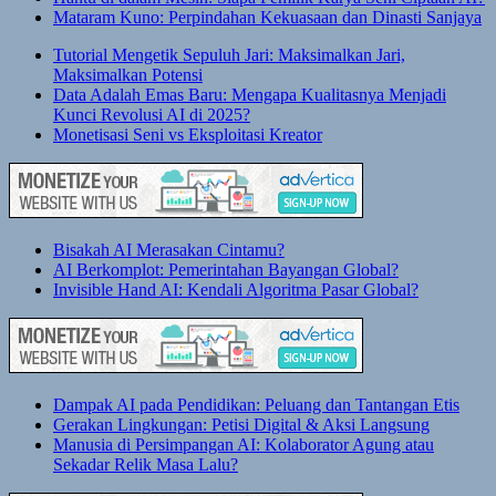
Mataram Kuno: Perpindahan Kekuasaan dan Dinasti Sanjaya
Tutorial Mengetik Sepuluh Jari: Maksimalkan Jari,
Maksimalkan Potensi
Data Adalah Emas Baru: Mengapa Kualitasnya Menjadi
Kunci Revolusi AI di 2025?
Monetisasi Seni vs Eksploitasi Kreator
Bisakah AI Merasakan Cintamu?
AI Berkomplot: Pemerintahan Bayangan Global?
Invisible Hand AI: Kendali Algoritma Pasar Global?
Dampak AI pada Pendidikan: Peluang dan Tantangan Etis
Gerakan Lingkungan: Petisi Digital & Aksi Langsung
Manusia di Persimpangan AI: Kolaborator Agung atau
Sekadar Relik Masa Lalu?