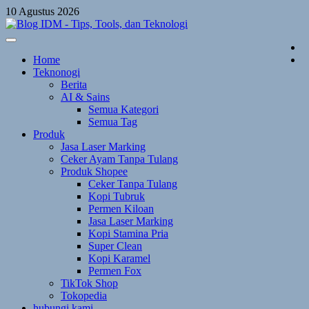
Skip
10 Agustus 2026
to
content
Home
Teknonogi
Berita
AI & Sains
Semua Kategori
Semua Tag
Produk
Jasa Laser Marking
Ceker Ayam Tanpa Tulang
Produk Shopee
Ceker Tanpa Tulang
Kopi Tubruk
Permen Kiloan
Jasa Laser Marking
Kopi Stamina Pria
Super Clean
Kopi Karamel
Permen Fox
TikTok Shop
Tokopedia
hubungi kami