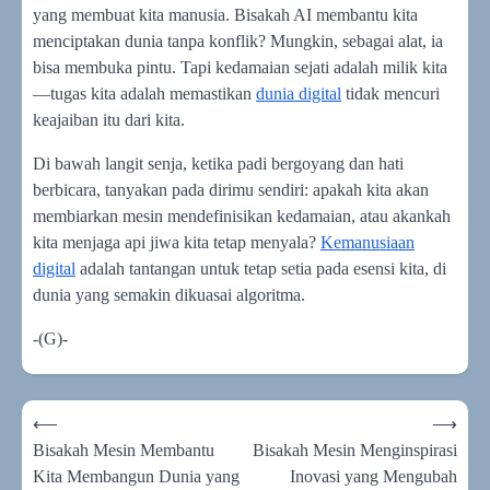
yang membuat kita manusia. Bisakah AI membantu kita
menciptakan dunia tanpa konflik? Mungkin, sebagai alat, ia
bisa membuka pintu. Tapi kedamaian sejati adalah milik kita
—tugas kita adalah memastikan
dunia digital
tidak mencuri
keajaiban itu dari kita.
Di bawah langit senja, ketika padi bergoyang dan hati
berbicara, tanyakan pada dirimu sendiri: apakah kita akan
membiarkan mesin mendefinisikan kedamaian, atau akankah
kita menjaga api jiwa kita tetap menyala?
Kemanusiaan
digital
adalah tantangan untuk tetap setia pada esensi kita, di
dunia yang semakin dikuasai algoritma.
-(G)-
Navigasi
⟵
⟶
pos
Bisakah Mesin Membantu
Bisakah Mesin Menginspirasi
Kita Membangun Dunia yang
Inovasi yang Mengubah