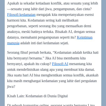
Apakah ia sekadar ketiadaan konflik, atau sesuatu yang lebih
—sesuatu yang lahir dari jiwa, pengampunan, dan cinta?
Filosofi kedamaian
mengajak kita mempertanyakan esensi
harmoni kita. Kedamaian sering kali melibatkan
pengorbanan, seperti seorang ibu yang memaafkan demi
anaknya, meski hatinya terluka. Bisakah AI, dengan semua
datanya, memahami pengampunan seperti itu?
Keintiman
manusia
adalah inti dari kedamaian sejati.
Seorang filsuf pernah berkata, “Kedamaian adalah ketika hati
kita bernyanyi bersama.” Jika AI bisa membantu kita
bernyanyi, apakah itu cukup?
Filosofi AI
menantang kita
untuk mendefinisikan ulang apa yang membuat kita damai.
Jika suatu hari AI bisa menghentikan semua konflik, akankah
kita masih menghargai kedamaian yang lahir dari pergulatan
jiwa?
Kisah Lain: Kedamaian di Dunia Digital
Di sebuah komunitas online, seorang wanita bernama Lina