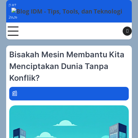
Skip
07
to
Agustus
2026
content
Toggle
Bisakah Mesin Membantu Kita
Menciptakan Dunia Tanpa
Konflik?
disclosure genai