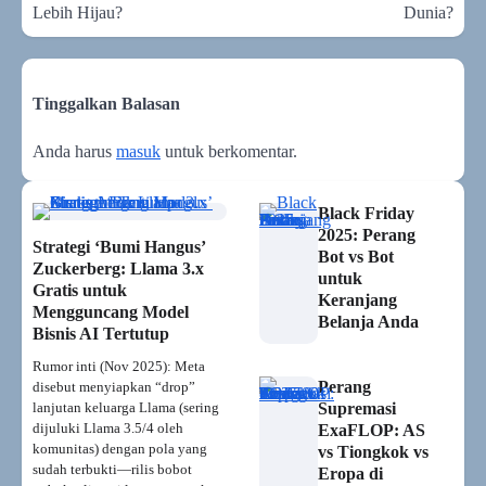
Lebih Hijau?
Dunia?
Tinggalkan Balasan
Anda harus
masuk
untuk berkomentar.
Black Friday
2025: Perang
Strategi ‘Bumi Hangus’
Bot vs Bot
Zuckerberg: Llama 3.x
untuk
Gratis untuk
Keranjang
Mengguncang Model
Belanja Anda
Bisnis AI Tertutup
Rumor inti (Nov 2025): Meta
Perang
disebut menyiapkan “drop”
lanjutan keluarga Llama (sering
Supremasi
dijuluki Llama 3.5/4 oleh
ExaFLOP: AS
komunitas) dengan pola yang
vs Tiongkok vs
sudah terbukti—rilis bobot
Eropa di