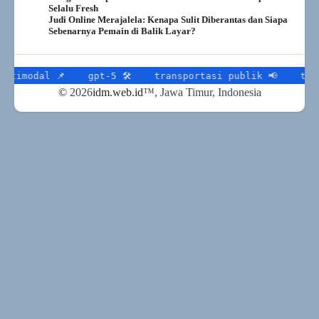
Selalu Fresh
Judi Online Merajalela: Kenapa Sulit Diberantas dan Siapa
Sebenarnya Pemain di Balik Layar?
 📌
gpt-5 🛠
transportasi publik 📢
transportasi
©
2026
idm.web.id
™
, Jawa Timur, Indonesia