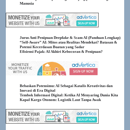
memicu amarah serikat aktor dan sederet
Manusia
bintang yang merasa batas ilusi telah
dilampaui. Di saat yang sama, Eropa
kewalahan menahan gelombang deepfake
bernada…
Ironi Terbesar Abad 21: AI yang
Jurus Anti Penipuan Deepfake & Scam AI (Panduan Lengkap)
“Menyelamatkan Dunia” Ternyata
“Self-Aware” AI: Mitos atau Realitas Mendekat? Batasan &
Menghabiskannya
Potensi Kecerdasan Buatan yang Sadar
Efisiensi Pajak: AI Akhiri Kebocoran & Penipuan?
Bulan ini, sebuah laporan dan rangkaian
kesepakatan energi memperlihatkan sisi gelap
“AI boom”: listrik untuk pusat data global
yang didorong AI kini sudah berada di atas
konsumsi tahunan Inggris—dan kurvanya
masih menanjak. IEA menaksir konsumsi
Bebaskan Potensimu: AI Sebagai Katalis Kreativitas dan
listrik pusat data pada 2024…
Inovasi di Era Digital
Tembok Informasi Digital: Ketika AI Menyaring Dunia Kita
Dari Asisten ke Agen: Saat “Virtual
Kapal Kargo Otonom: Logistik Laut Tanpa Awak
Employee” Mulai Bekerja
Bulan Oktober 2025 menandai lompatan
paradigma: dari AI yang sekadar menjawab,
menjadi AI yang benar-benar “bekerja.”
Perbedaannya sederhana tapi mendasar: