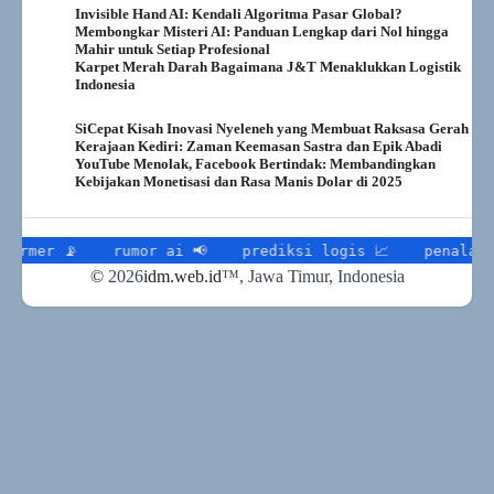
asisten menunggu perintah; agen menerima
Invisible Hand AI: Kendali Algoritma Pasar Global?
tujuan, merencanakan langkah, mengeksekusi
Membongkar Misteri AI: Panduan Lengkap dari Nol hingga
di dunia digital (dan segera fisik), lalu
Mahir untuk Setiap Profesional
Karpet Merah Darah Bagaimana J&T Menaklukkan Logistik
melaporkan hasil. Kenapa sekarang?…
Indonesia
SiCepat Kisah Inovasi Nyeleneh yang Membuat Raksasa Gerah
Kerajaan Kediri: Zaman Keemasan Sastra dan Epik Abadi
YouTube Menolak, Facebook Bertindak: Membandingkan
Kebijakan Monetisasi dan Rasa Manis Dolar di 2025
rmer 📡
rumor ai 📢
prediksi logis 📈
penalaran 
©
2026
idm.web.id
™
, Jawa Timur, Indonesia