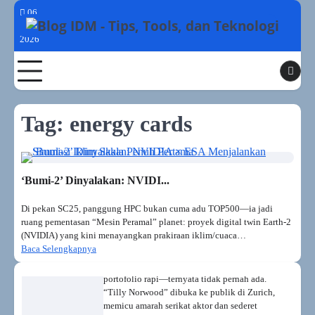
di dunia digital (dan segera fisik), lalu
Skip
06
melaporkan hasil. Kenapa sekarang?…
to
Agustus
Era Penemuan Dipercepat: AI
2026
content
Tidak Lagi ‘Meniru’, Tapi
‘Mencipta’ Pengetahuan Baru
Toggle
Oktober 2025 memperlihatkan lompatan sains
yang sangat nyata. Meta FAIR merilis
OMat24—kumpulan >110 juta perhitungan
Tag:
energy cards
DFT berikut model EquiformerV2—yang
menembus posisi puncak Matbench
Discovery untuk prediksi stabilitas/energi
formasi material; rilis ini membuka jalan
‘Bumi-2’ Dinyalakan: NVIDI...
skrining kandidat superkonduktor, material
baterai, hingga katalis…
Di pekan SC25, panggung HPC bukan cuma adu TOP500—ia jadi
Krisis Identitas Hollywood: Aktris
ruang pementasan “Mesin Peramal” planet: proyek digital twin Earth-2
AI Tilly Norwood & Senjata
(NVIDIA) yang kini menayangkan prakiraan iklim/cuaca…
Deepfake Rasis
Baca Selengkapnya
Aktris baru pendatang—cantik, aksen British,
portofolio rapi—ternyata tidak pernah ada.
“Tilly Norwood” dibuka ke publik di Zurich,
memicu amarah serikat aktor dan sederet