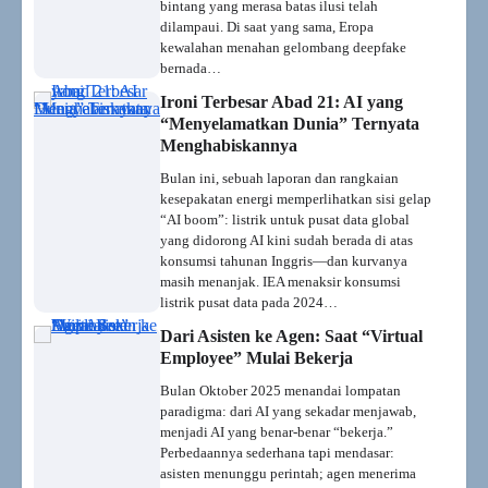
bintang yang merasa batas ilusi telah
dilampaui. Di saat yang sama, Eropa
kewalahan menahan gelombang deepfake
bernada…
Ironi Terbesar Abad 21: AI yang
“Menyelamatkan Dunia” Ternyata
Menghabiskannya
Bulan ini, sebuah laporan dan rangkaian
kesepakatan energi memperlihatkan sisi gelap
“AI boom”: listrik untuk pusat data global
yang didorong AI kini sudah berada di atas
konsumsi tahunan Inggris—dan kurvanya
masih menanjak. IEA menaksir konsumsi
listrik pusat data pada 2024…
Dari Asisten ke Agen: Saat “Virtual
Employee” Mulai Bekerja
Bulan Oktober 2025 menandai lompatan
paradigma: dari AI yang sekadar menjawab,
menjadi AI yang benar-benar “bekerja.”
Perbedaannya sederhana tapi mendasar:
asisten menunggu perintah; agen menerima