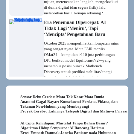
tujuan, merencanakan langkah, mengeksekusi
di dunia digital (dan segera fisik), lalu
melaporkan hasil. Kenapa sekarang?…
Era Penemuan Dipercepat: AI
Tidak Lagi ‘Meniru’, Tapi
‘Mencipta’ Pengetahuan Baru
Oktober 2025 memperlihatkan lompatan sains
yang sangat nyata. Meta FAIR merilis
OMat24—kumpulan >110 juta perhitungan
DFT berikut model EquiformerV2—yang
menembus posisi puncak Matbench
Discovery untuk prediksi stabilitas/energi
formasi material; rilis ini membuka jalan
skrining kandidat superkonduktor, material
baterai, hingga katalis…
Sensor Debu Cerdas: Mata Tak Kasat Mata Dunia
Krisis Identitas Hollywood: Aktris
Anatomi Gagal Bayar: Konsekuensi Perdata, Pidana, dan
AI Tilly Norwood & Senjata
Tekanan Non-Hukum yang Membayangi
Deepfake Rasis
Proyek Cerebro Lahirnya Telepati Digital dan Matinya Privasi
Aktris baru pendatang—cantik, aksen British,
AI Cipta Kehidupan: Mustahil Tanpa Bahan Dasar?
portofolio rapi—ternyata tidak pernah ada.
Algoritma Hidup Sempurna: AI Rancang Harimu
“Tilly Norwood” dibuka ke publik di Zurich,
Erosi Empati: Dampak Jangka Panjang pada Hubungan