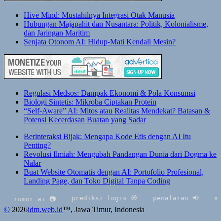
Hive Mind: Mustahilnya Integrasi Otak Manusia
Hubungan Majapahit dan Nusantara: Politik, Kolonialisme,
dan Jaringan Maritim
Senjata Otonom AI: Hidup-Mati Kendali Mesin?
Regulasi Medsos: Dampak Ekonomi & Pola Konsumsi
Biologi Sintetis: Mikroba Ciptakan Protein
“Self-Aware” AI: Mitos atau Realitas Mendekat? Batasan &
Potensi Kecerdasan Buatan yang Sadar
Berinteraksi Bijak: Mengapa Kode Etis dengan AI Itu
Penting?
Revolusi Ilmiah: Mengubah Pandangan Dunia dari Dogma ke
Nalar
Buat Website Otomatis dengan AI: Portofolio Profesional,
Landing Page, dan Toko Digital Tanpa Coding
prediksi logis 🧭
penalaran 📢
multi
rumor ai 📷
©
2026
idm.web.id
™
, Jawa Timur, Indonesia