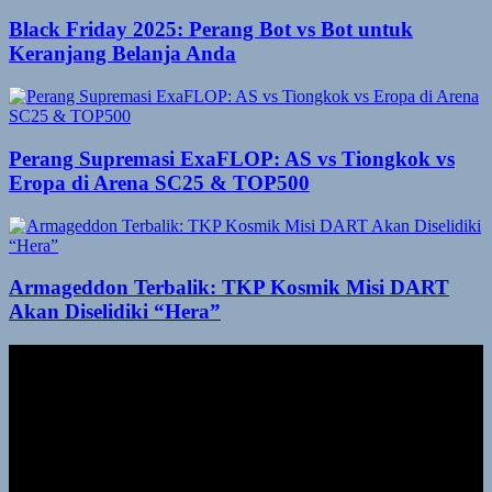
Black Friday 2025: Perang Bot vs Bot untuk
Keranjang Belanja Anda
Perang Supremasi ExaFLOP: AS vs Tiongkok vs
Eropa di Arena SC25 & TOP500
Armageddon Terbalik: TKP Kosmik Misi DART
Akan Diselidiki “Hera”