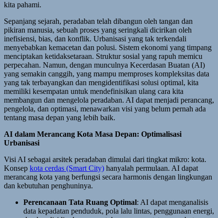
kita pahami.
Sepanjang sejarah, peradaban telah dibangun oleh tangan dan
pikiran manusia, sebuah proses yang seringkali dicirikan oleh
inefisiensi, bias, dan konflik. Urbanisasi yang tak terkendali
menyebabkan kemacetan dan polusi. Sistem ekonomi yang timpang
menciptakan ketidaksetaraan. Struktur sosial yang rapuh memicu
perpecahan. Namun, dengan munculnya Kecerdasan Buatan (AI)
yang semakin canggih, yang mampu memproses kompleksitas data
yang tak terbayangkan dan mengidentifikasi solusi optimal, kita
memiliki kesempatan untuk mendefinisikan ulang cara kita
membangun dan mengelola peradaban. AI dapat menjadi perancang,
pengelola, dan optimasi, menawarkan visi yang belum pernah ada
tentang masa depan yang lebih baik.
AI dalam Merancang Kota Masa Depan: Optimalisasi
Urbanisasi
Visi AI sebagai arsitek peradaban dimulai dari tingkat mikro: kota.
Konsep
kota cerdas (Smart City)
hanyalah permulaan. AI dapat
merancang kota yang berfungsi secara harmonis dengan lingkungan
dan kebutuhan penghuninya.
Perencanaan Tata Ruang Optimal
: AI dapat menganalisis
data kepadatan penduduk, pola lalu lintas, penggunaan energi,