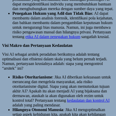
dapat mengidentifikasi individu yang membutuhkan bantuan
dan menghubungkan mereka dengan sumber daya yang tepat.
Penegakan Hukum yang Adil dan Tidak Bias
: AI dapat
membantu dalam analisis forensik, identifikasi pola kejahatan,
dan bahkan membantu dalam pengambilan keputusan hukum
untuk mengurangi bias manusia. Namun, ini juga membawa
risiko pengawasan massal dan hilangnya privasi. Pertanyaan
tentang
etika AI dalam penegakan hukum
sangatlah krusial.
Visi Makro dan Pertanyaan Kedaulatan
Visi AI sebagai arsitek peradaban berikutnya adalah tentang
optimalisasi dan efisiensi dalam skala yang belum pernah terjadi.
Namun, pertanyaan krusialnya adalah: siapa yang mengontrol
“arsitek” ini?
Risiko Otoritarianisme
: Jika AI diberikan kekuasaan untuk
merancang dan mengelola masyarakat, ada risiko
otoritarianisme digital. Siapa yang akan memutuskan tujuan
akhir AI? Apakah itu akan menjadi AI yang bijaksana dan
dermawan, ataukah ia akan digunakan oleh rezim untuk
kontrol total? Pertanyaan tentang
kedaulatan dan kontrol AI
adalah yang paling mendasar.
Hilangnya Otonomi Manusia
: Jika AI mengoptimalkan
setiap aspek kehidupan kita, apakah kita akan kehilangan