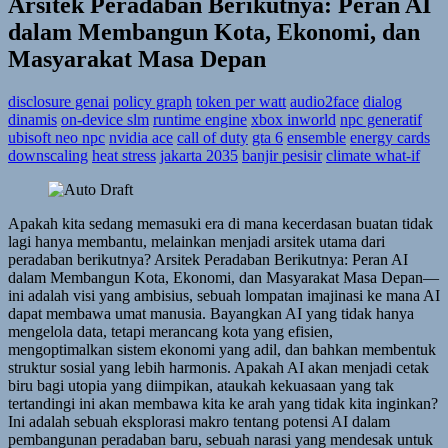
Arsitek Peradaban Berikutnya: Peran AI
dalam Membangun Kota, Ekonomi, dan
Masyarakat Masa Depan
disclosure genai
policy graph
token per watt
audio2face
dialog
dinamis
on-device slm
runtime engine
xbox inworld
npc generatif
ubisoft neo npc
nvidia ace
call of duty
gta 6
ensemble
energy cards
downscaling
heat stress
jakarta 2035
banjir pesisir
climate what-if
Apakah kita sedang memasuki era di mana kecerdasan buatan tidak
lagi hanya membantu, melainkan menjadi arsitek utama dari
peradaban berikutnya? Arsitek Peradaban Berikutnya: Peran AI
dalam Membangun Kota, Ekonomi, dan Masyarakat Masa Depan—
ini adalah visi yang ambisius, sebuah lompatan imajinasi ke mana AI
dapat membawa umat manusia. Bayangkan AI yang tidak hanya
mengelola data, tetapi merancang kota yang efisien,
mengoptimalkan sistem ekonomi yang adil, dan bahkan membentuk
struktur sosial yang lebih harmonis. Apakah AI akan menjadi cetak
biru bagi utopia yang diimpikan, ataukah kekuasaan yang tak
tertandingi ini akan membawa kita ke arah yang tidak kita inginkan?
Ini adalah sebuah eksplorasi makro tentang potensi AI dalam
pembangunan peradaban baru, sebuah narasi yang mendesak untuk