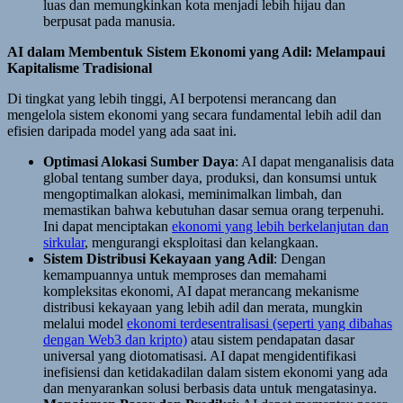
luas dan memungkinkan kota menjadi lebih hijau dan
berpusat pada manusia.
AI dalam Membentuk Sistem Ekonomi yang Adil: Melampaui
Kapitalisme Tradisional
Di tingkat yang lebih tinggi, AI berpotensi merancang dan
mengelola sistem ekonomi yang secara fundamental lebih adil dan
efisien daripada model yang ada saat ini.
Optimasi Alokasi Sumber Daya
: AI dapat menganalisis data
global tentang sumber daya, produksi, dan konsumsi untuk
mengoptimalkan alokasi, meminimalkan limbah, dan
memastikan bahwa kebutuhan dasar semua orang terpenuhi.
Ini dapat menciptakan
ekonomi yang lebih berkelanjutan dan
sirkular
, mengurangi eksploitasi dan kelangkaan.
Sistem Distribusi Kekayaan yang Adil
: Dengan
kemampuannya untuk memproses dan memahami
kompleksitas ekonomi, AI dapat merancang mekanisme
distribusi kekayaan yang lebih adil dan merata, mungkin
melalui model
ekonomi terdesentralisasi (seperti yang dibahas
dengan Web3 dan kripto)
atau sistem pendapatan dasar
universal yang diotomatisasi. AI dapat mengidentifikasi
inefisiensi dan ketidakadilan dalam sistem ekonomi yang ada
dan menyarankan solusi berbasis data untuk mengatasinya.