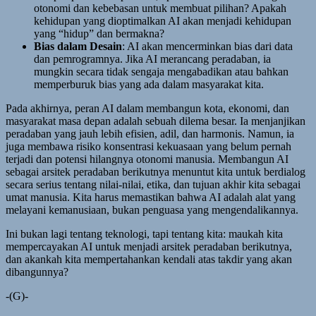
otonomi dan kebebasan untuk membuat pilihan? Apakah
kehidupan yang dioptimalkan AI akan menjadi kehidupan
yang “hidup” dan bermakna?
Bias dalam Desain
: AI akan mencerminkan bias dari data
dan pemrogramnya. Jika AI merancang peradaban, ia
mungkin secara tidak sengaja mengabadikan atau bahkan
memperburuk bias yang ada dalam masyarakat kita.
Pada akhirnya, peran AI dalam membangun kota, ekonomi, dan
masyarakat masa depan adalah sebuah dilema besar. Ia menjanjikan
peradaban yang jauh lebih efisien, adil, dan harmonis. Namun, ia
juga membawa risiko konsentrasi kekuasaan yang belum pernah
terjadi dan potensi hilangnya otonomi manusia. Membangun AI
sebagai arsitek peradaban berikutnya menuntut kita untuk berdialog
secara serius tentang nilai-nilai, etika, dan tujuan akhir kita sebagai
umat manusia. Kita harus memastikan bahwa AI adalah alat yang
melayani kemanusiaan, bukan penguasa yang mengendalikannya.
Ini bukan lagi tentang teknologi, tapi tentang kita: maukah kita
mempercayakan AI untuk menjadi arsitek peradaban berikutnya,
dan akankah kita mempertahankan kendali atas takdir yang akan
dibangunnya?
-(G)-