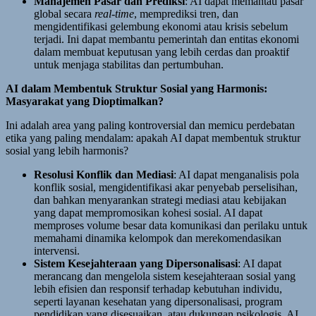
Manajemen Pasar dan Prediksi
: AI dapat memantau pasar
global secara
real-time
, memprediksi tren, dan
mengidentifikasi gelembung ekonomi atau krisis sebelum
terjadi. Ini dapat membantu pemerintah dan entitas ekonomi
dalam membuat keputusan yang lebih cerdas dan proaktif
untuk menjaga stabilitas dan pertumbuhan.
AI dalam Membentuk Struktur Sosial yang Harmonis:
Masyarakat yang Dioptimalkan?
Ini adalah area yang paling kontroversial dan memicu perdebatan
etika yang paling mendalam: apakah AI dapat membentuk struktur
sosial yang lebih harmonis?
Resolusi Konflik dan Mediasi
: AI dapat menganalisis pola
konflik sosial, mengidentifikasi akar penyebab perselisihan,
dan bahkan menyarankan strategi mediasi atau kebijakan
yang dapat mempromosikan kohesi sosial. AI dapat
memproses volume besar data komunikasi dan perilaku untuk
memahami dinamika kelompok dan merekomendasikan
intervensi.
Sistem Kesejahteraan yang Dipersonalisasi
: AI dapat
merancang dan mengelola sistem kesejahteraan sosial yang
lebih efisien dan responsif terhadap kebutuhan individu,
seperti layanan kesehatan yang dipersonalisasi, program
pendidikan yang disesuaikan, atau dukungan psikologis. AI