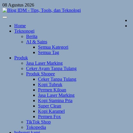
Skip
08 Agustus 2026
to
content
Home
Teknonogi
Berita
AI & Sains
Semua Kategori
Semua Tag
Produk
Jasa Laser Marking
Ceker Ayam Tanpa Tulang
Produk Shopee
Ceker Tanpa Tulang
Kopi Tubruk
Permen Kiloan
Jasa Laser Marking
Kopi Stamina Pria
Super Clean
Kopi Karamel
Permen Fox
TikTok Shop
Tokopedia
hubungi kami