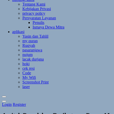
Tentang Kami
Kebijakan Privasi
privacy policy
Persyaratan Layanan
Penulis
Ismaya Dewa Mitra
aplikasi
Yasin dan Tahlil
my quran
Ruqyah
pasaranjawa
nujum
lacak durjana
hoki
cek resi
Code
My Wifi
Screenshot Print
laser
Toggle
Login
Register
Theme
Mode