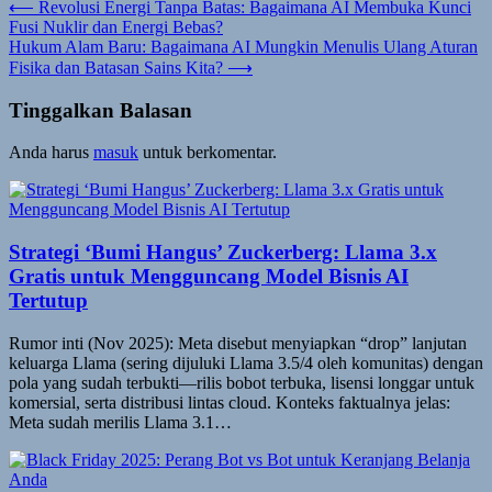
Navigasi
⟵
Revolusi Energi Tanpa Batas: Bagaimana AI Membuka Kunci
Fusi Nuklir dan Energi Bebas?
pos
Hukum Alam Baru: Bagaimana AI Mungkin Menulis Ulang Aturan
Fisika dan Batasan Sains Kita?
⟶
Tinggalkan Balasan
Anda harus
masuk
untuk berkomentar.
Strategi ‘Bumi Hangus’ Zuckerberg: Llama 3.x
Gratis untuk Mengguncang Model Bisnis AI
Tertutup
Rumor inti (Nov 2025): Meta disebut menyiapkan “drop” lanjutan
keluarga Llama (sering dijuluki Llama 3.5/4 oleh komunitas) dengan
pola yang sudah terbukti—rilis bobot terbuka, lisensi longgar untuk
komersial, serta distribusi lintas cloud. Konteks faktualnya jelas:
Meta sudah merilis Llama 3.1…