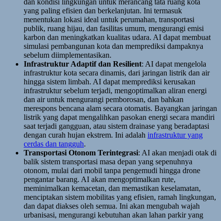
dan kondisi lingkungan untuk merancang tata ruang kota
yang paling efisien dan berkelanjutan. Ini termasuk
menentukan lokasi ideal untuk perumahan, transportasi
publik, ruang hijau, dan fasilitas umum, mengurangi emisi
karbon dan meningkatkan kualitas udara. AI dapat membuat
simulasi pembangunan kota dan memprediksi dampaknya
sebelum diimplementasikan.
Infrastruktur Adaptif dan Resilient
: AI dapat mengelola
infrastruktur kota secara dinamis, dari jaringan listrik dan air
hingga sistem limbah. AI dapat memprediksi kerusakan
infrastruktur sebelum terjadi, mengoptimalkan aliran energi
dan air untuk mengurangi pemborosan, dan bahkan
merespons bencana alam secara otomatis. Bayangkan jaringan
listrik yang dapat mengalihkan pasokan energi secara mandiri
saat terjadi gangguan, atau sistem drainase yang beradaptasi
dengan curah hujan ekstrem. Ini adalah
infrastruktur yang
cerdas dan tangguh
.
Transportasi Otonom Terintegrasi
: AI akan menjadi otak di
balik sistem transportasi masa depan yang sepenuhnya
otonom, mulai dari mobil tanpa pengemudi hingga drone
pengantar barang. AI akan mengoptimalkan rute,
meminimalkan kemacetan, dan memastikan keselamatan,
menciptakan sistem mobilitas yang efisien, ramah lingkungan,
dan dapat diakses oleh semua. Ini akan mengubah wajah
urbanisasi, mengurangi kebutuhan akan lahan parkir yang