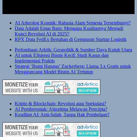
AI Arkeolog Kosmik: Rahasia Alam Semesta Tersembunyi?
Data Adalah Emas Baru: Mengapa Kualitasnya Menjadi
Kunci Revolusi AI di 2025?
RPX Duta FedEx Bertahan di Gempuran Startup Logistik
Perlombaan Arktik: Geopolitik & Sumber Daya Kutub Utara
AI untuk Efisiensi Bisnis Kecil: Studi Kasus dan
Implementasi Praktis
Strategi ‘Bumi Hangus’ Zuckerberg: Llama 3.x Gratis untuk
Mengguncang Model Bisnis AI Tertutup
Kripto & Blockchain: Revolusi atau Spekulasi?
AI Pemberontak: Algoritma Melawan Pencipta?
Keadilan AI: Anti-Salah, Tanpa Hak Pembelaan?