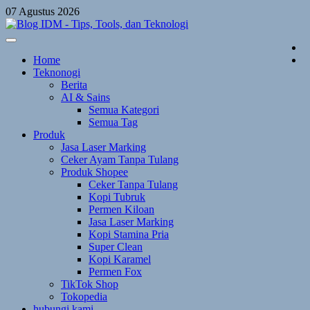
Skip
07 Agustus 2026
to
content
Home
Teknonogi
Berita
AI & Sains
Semua Kategori
Semua Tag
Produk
Jasa Laser Marking
Ceker Ayam Tanpa Tulang
Produk Shopee
Ceker Tanpa Tulang
Kopi Tubruk
Permen Kiloan
Jasa Laser Marking
Kopi Stamina Pria
Super Clean
Kopi Karamel
Permen Fox
TikTok Shop
Tokopedia
hubungi kami