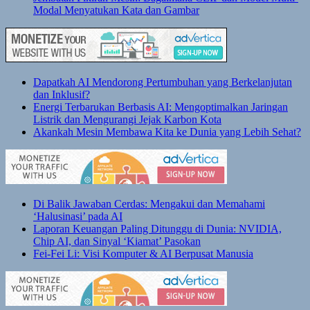
Modal Menyatukan Kata dan Gambar
Dapatkah AI Mendorong Pertumbuhan yang Berkelanjutan
dan Inklusif?
Energi Terbarukan Berbasis AI: Mengoptimalkan Jaringan
Listrik dan Mengurangi Jejak Karbon Kota
Akankah Mesin Membawa Kita ke Dunia yang Lebih Sehat?
Di Balik Jawaban Cerdas: Mengakui dan Memahami
‘Halusinasi’ pada AI
Laporan Keuangan Paling Ditunggu di Dunia: NVIDIA,
Chip AI, dan Sinyal ‘Kiamat’ Pasokan
Fei-Fei Li: Visi Komputer & AI Berpusat Manusia