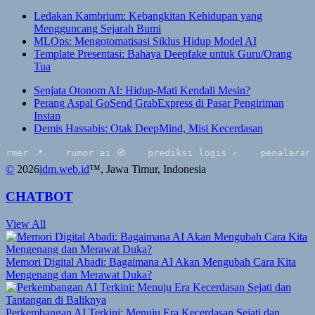
Ledakan Kambrium: Kebangkitan Kehidupan yang
Mengguncang Sejarah Bumi
MLOps: Mengotomatisasi Siklus Hidup Model AI
Template Presentasi: Bahaya Deepfake untuk Guru/Orang
Tua
Senjata Otonom AI: Hidup-Mati Kendali Mesin?
Perang Aspal GoSend GrabExpress di Pasar Pengiriman
Instan
Demis Hassabis: Otak DeepMind, Misi Kecerdasan
mer 📍
rumor ai 🧭
prediksi logis ✍️
penalaran 🔥
©
2026
idm.web.id
™
, Jawa Timur, Indonesia
CHATBOT
View All
Memori Digital Abadi: Bagaimana AI Akan Mengubah Cara Kita
Mengenang dan Merawat Duka?
Perkembangan AI Terkini: Menuju Era Kecerdasan Sejati dan