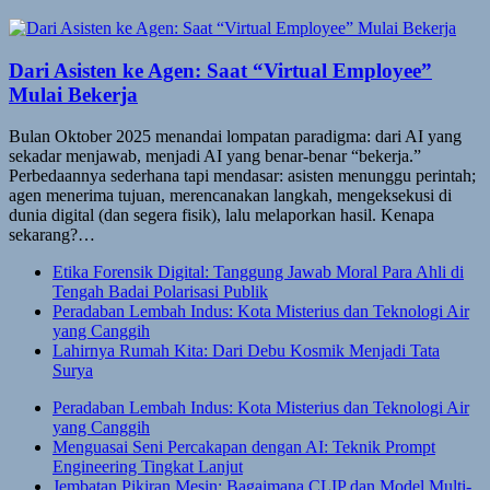
Dari Asisten ke Agen: Saat “Virtual Employee”
Mulai Bekerja
Bulan Oktober 2025 menandai lompatan paradigma: dari AI yang
sekadar menjawab, menjadi AI yang benar-benar “bekerja.”
Perbedaannya sederhana tapi mendasar: asisten menunggu perintah;
agen menerima tujuan, merencanakan langkah, mengeksekusi di
dunia digital (dan segera fisik), lalu melaporkan hasil. Kenapa
sekarang?…
Etika Forensik Digital: Tanggung Jawab Moral Para Ahli di
Tengah Badai Polarisasi Publik
Peradaban Lembah Indus: Kota Misterius dan Teknologi Air
yang Canggih
Lahirnya Rumah Kita: Dari Debu Kosmik Menjadi Tata
Surya
Peradaban Lembah Indus: Kota Misterius dan Teknologi Air
yang Canggih
Menguasai Seni Percakapan dengan AI: Teknik Prompt
Engineering Tingkat Lanjut
Jembatan Pikiran Mesin: Bagaimana CLIP dan Model Multi-