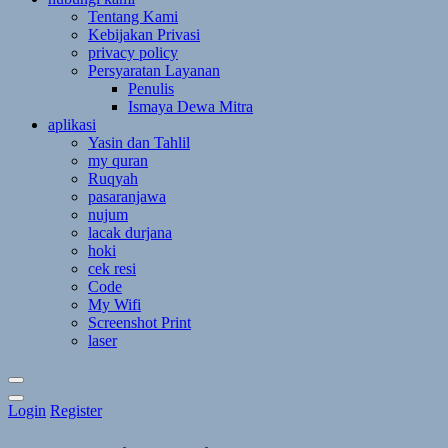
Tentang Kami
Kebijakan Privasi
privacy policy
Persyaratan Layanan
Penulis
Ismaya Dewa Mitra
aplikasi
Yasin dan Tahlil
my quran
Ruqyah
pasaranjawa
nujum
lacak durjana
hoki
cek resi
Code
My Wifi
Screenshot Print
laser
Toggle
Login
Register
Theme
Mode