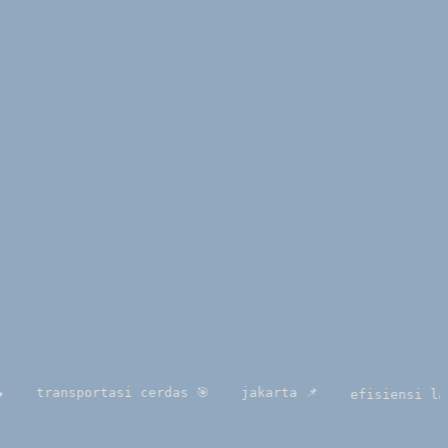
ransportasi cerdas 🎯
jakarta 📌
efisiensi lalu lin