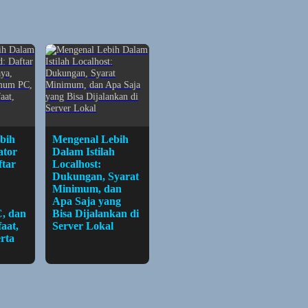
bih
Mengenal Lebih
ator
Dalam Istilah
ftar
Localhost:
Dukungan, Syarat
Minimum, dan
Apa Saja yang
, dan
Bisa Dijalankan di
aat,
Server Lokal
erta