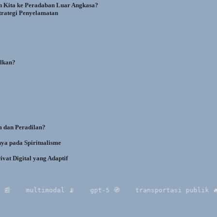
 Kita ke Peradaban Luar Angkasa?
Strategi Penyelamatan
ulkan?
m dan Peradilan?
ya pada Spiritualisme
vat Digital yang Adaptif
multimodal 📡
gpt-5 🧭
transportasi publik 🔥
t