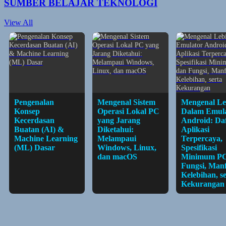
SUMBER BELAJAR TEKNOLOGI
View All
Pengenalan
Mengenal Sistem
Mengenal Le
Konsep
Operasi Lokal PC
Dalam Emul
Kecerdasan
yang Jarang
Android: Da
Buatan (AI) &
Diketahui:
Aplikasi
Machine Learning
Melampaui
Terpercaya,
(ML) Dasar
Windows, Linux,
Spesifikasi
dan macOS
Minimum PC
Fungsi, Manf
Kelebihan, s
Kekurangan