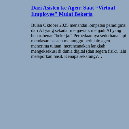
Dari Asisten ke Agen: Saat “Virtual
Employee” Mulai Bekerja
Bulan Oktober 2025 menandai lompatan paradigma:
dari AI yang sekadar menjawab, menjadi AI yang
benar-benar “bekerja.” Perbedaannya sederhana tapi
mendasar: asisten menunggu perintah; agen
menerima tujuan, merencanakan langkah,
mengeksekusi di dunia digital (dan segera fisik), lalu
melaporkan hasil. Kenapa sekarang?…