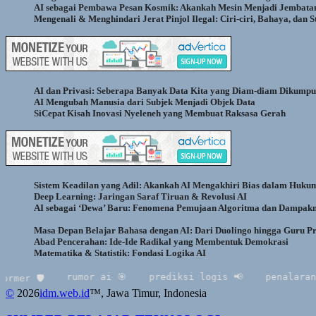
AI sebagai Pembawa Pesan Kosmik: Akankah Mesin Menjadi Jembatan
Mengenali & Menghindari Jerat Pinjol Ilegal: Ciri-ciri, Bahaya, dan 
AI dan Privasi: Seberapa Banyak Data Kita yang Diam-diam Dikump
AI Mengubah Manusia dari Subjek Menjadi Objek Data
SiCepat Kisah Inovasi Nyeleneh yang Membuat Raksasa Gerah
Sistem Keadilan yang Adil: Akankah AI Mengakhiri Bias dalam Huku
Deep Learning: Jaringan Saraf Tiruan & Revolusi AI
AI sebagai ‘Dewa’ Baru: Fenomena Pemujaan Algoritma dan Dampakn
Masa Depan Belajar Bahasa dengan AI: Dari Duolingo hingga Guru Pri
Abad Pencerahan: Ide-Ide Radikal yang Membentuk Demokrasi
Matematika & Statistik: Fondasi Logika AI
rumor ai 🎯
prediksi logis 📢
penalaran 📰
🛡
©
2026
idm.web.id
™
, Jawa Timur, Indonesia