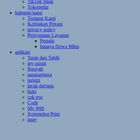
TikTok Shop
Tokopedia
hubungi kami
Tentang Kami
Kebijakan Privasi
privacy policy
Persyaratan Layanan
Penulis
Ismaya Dewa Mitra
aplikasi
Yasin dan Tahlil
my quran
Ruqyah
pasaranjawa
nujum
lacak durjana
hoki
cek resi
Code
My Wifi
Screenshot Print
laser