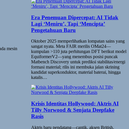
Era Penemuan Dipercepat: AI Tidak
Lagi ‘Meniru’, Tapi ‘Mencipta’
Pengetahuan Baru
Oktober 2025 memperlihatkan lompatan sains yang
sangat nyata. Meta FAIR merilis OMat24—
ada mesin
kumpulan >110 juta perhitungan DFT berikut model
EquiformerV2—yang menembus posisi puncak
Matbench Discovery untuk prediksi stabilitas/energi
formasi material; rilis ini membuka jalan skrining
kandidat superkonduktor, material baterai, hingga
katalis…
Krisis Identitas Hollywood: Aktris AI
Tilly Norwood & Senjata Deepfake
Rasis
Aktris baru pendatang—cantik, aksen British,