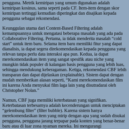
pengguna. Metrik kemiripan yang umum digunakan adalah
kemiripan kosinus, sama seperti pada CF. Item-item dengan skor
kemiripan tertinggi kemudian diperingkat dan disajikan kepada
pengguna sebagai rekomendasi.
Keunggulan utama dari Content-Based Filtering adalah
kemampuannya untuk mengatasi beberapa masalah yang ada pada
Collaborative Filtering. Pertama, ia tidak menderita masalah “cold
start” untuk item baru. Selama item baru memiliki fitur yang dapat
dianalisis, ia dapat segera direkomendasikan kepada pengguna yang
relevan tanpa perlu data interaksi apa pun. Kedua, ia dapat
merekomendasikan item yang sangat spesifik atau niche yang
mungkin tidak populer di kalangan basis pengguna yang lebih luas,
sehingga mendukung keberagaman. Ketiga, rekomendasi CBF lebih
transparan dan dapat dijelaskan (explainable). Sistem dapat dengan
mudah memberikan alasan seperti, “Kami merekomendasikan film
ini karena Anda menyukai film laga lain yang disutradarai oleh
Christopher Nolan.”
Namun, CBF juga memiliki keterbatasan yang signifikan.
Keterbatasan terbesarnya adalah kecenderungan untuk menciptakan
“gelembung filter” (filter bubble). Karena sistem hanya
merekomendasikan item yang mirip dengan apa yang sudah disukai
pengguna, pengguna jarang terpapar pada konten yang benar-benar
baru atau di luar zona nyaman mereka. Ini mengurangi