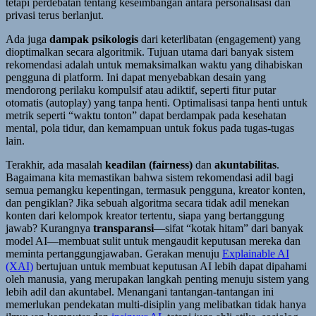
tetapi perdebatan tentang keseimbangan antara personalisasi dan
privasi terus berlanjut.
Ada juga
dampak psikologis
dari keterlibatan (engagement) yang
dioptimalkan secara algoritmik. Tujuan utama dari banyak sistem
rekomendasi adalah untuk memaksimalkan waktu yang dihabiskan
pengguna di platform. Ini dapat menyebabkan desain yang
mendorong perilaku kompulsif atau adiktif, seperti fitur putar
otomatis (autoplay) yang tanpa henti. Optimalisasi tanpa henti untuk
metrik seperti “waktu tonton” dapat berdampak pada kesehatan
mental, pola tidur, dan kemampuan untuk fokus pada tugas-tugas
lain.
Terakhir, ada masalah
keadilan (fairness)
dan
akuntabilitas
.
Bagaimana kita memastikan bahwa sistem rekomendasi adil bagi
semua pemangku kepentingan, termasuk pengguna, kreator konten,
dan pengiklan? Jika sebuah algoritma secara tidak adil menekan
konten dari kelompok kreator tertentu, siapa yang bertanggung
jawab? Kurangnya
transparansi
—sifat “kotak hitam” dari banyak
model AI—membuat sulit untuk mengaudit keputusan mereka dan
meminta pertanggungjawaban. Gerakan menuju
Explainable AI
(XAI)
bertujuan untuk membuat keputusan AI lebih dapat dipahami
oleh manusia, yang merupakan langkah penting menuju sistem yang
lebih adil dan akuntabel. Menangani tantangan-tantangan ini
memerlukan pendekatan multi-disiplin yang melibatkan tidak hanya