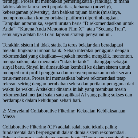
tertinggi. Proses ini melibatkan pemeringkatan (ranking), di mana
faktor-faktor lain seperti popularitas, kebaruan (novelty),
keberagaman (diversity), dan bahkan tujuan bisnis (misalnya,
mempromosikan konten orisinal platform) dipertimbangkan.
Tampilan antarmuka, seperti urutan baris “Direkomendasikan untuk
Anda”, “Karena Anda Menonton Film X”, atau “Sedang Tren”,
semuanya adalah hasil dari lapisan strategi penyajian ini.
Terakhir, sistem ini tidak statis. Ia terus belajar dan beradaptasi
melalui lingkaran umpan balik. Setiap interaksi pengguna dengan
rekomendasi yang disajikan—apakah mereka mengklik, menonton,
mengabaikan, atau menandai “tidak tertarik”—dianggap sebagai
sinyal baru. Sinyal ini dimasukkan kembali ke dalam sistem untuk
memperbarui profil pengguna dan menyempurnakan model secara
terus-menerus. Proses ini memastikan bahwa rekomendasi tetap
relevan seiring dengan perubahan selera dan perilaku pengguna dari
waktu ke waktu. Arsitektur dinamis inilah yang membuat mesin
rekomendasi menjadi salah satu aplikasi AI yang paling sukses dan
berdampak dalam kehidupan sehari-hari.
2: Menyelami Collaborative Filtering: Kekuatan Kebijaksanaan
Massa
Collaborative Filtering (CF) adalah salah satu teknik paling
fundamental dan berpengaruh dalam dunia sistem rekomendasi.
Prinsip dasarnya sederhana namun kuat: “Orang yang setuju di masa