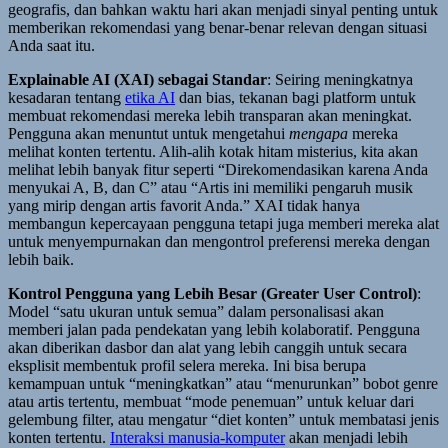
geografis, dan bahkan waktu hari akan menjadi sinyal penting untuk
memberikan rekomendasi yang benar-benar relevan dengan situasi
Anda saat itu.
Explainable AI (XAI) sebagai Standar
: Seiring meningkatnya
kesadaran tentang
etika AI
dan bias, tekanan bagi platform untuk
membuat rekomendasi mereka lebih transparan akan meningkat.
Pengguna akan menuntut untuk mengetahui
mengapa
mereka
melihat konten tertentu. Alih-alih kotak hitam misterius, kita akan
melihat lebih banyak fitur seperti “Direkomendasikan karena Anda
menyukai A, B, dan C” atau “Artis ini memiliki pengaruh musik
yang mirip dengan artis favorit Anda.” XAI tidak hanya
membangun kepercayaan pengguna tetapi juga memberi mereka alat
untuk menyempurnakan dan mengontrol preferensi mereka dengan
lebih baik.
Kontrol Pengguna yang Lebih Besar (Greater User Control)
:
Model “satu ukuran untuk semua” dalam personalisasi akan
memberi jalan pada pendekatan yang lebih kolaboratif. Pengguna
akan diberikan dasbor dan alat yang lebih canggih untuk secara
eksplisit membentuk profil selera mereka. Ini bisa berupa
kemampuan untuk “meningkatkan” atau “menurunkan” bobot genre
atau artis tertentu, membuat “mode penemuan” untuk keluar dari
gelembung filter, atau mengatur “diet konten” untuk membatasi jenis
konten tertentu.
Interaksi manusia-komputer
akan menjadi lebih