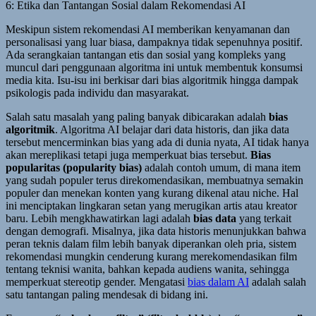
6: Etika dan Tantangan Sosial dalam Rekomendasi AI
Meskipun sistem rekomendasi AI memberikan kenyamanan dan
personalisasi yang luar biasa, dampaknya tidak sepenuhnya positif.
Ada serangkaian tantangan etis dan sosial yang kompleks yang
muncul dari penggunaan algoritma ini untuk membentuk konsumsi
media kita. Isu-isu ini berkisar dari bias algoritmik hingga dampak
psikologis pada individu dan masyarakat.
Salah satu masalah yang paling banyak dibicarakan adalah
bias
algoritmik
. Algoritma AI belajar dari data historis, dan jika data
tersebut mencerminkan bias yang ada di dunia nyata, AI tidak hanya
akan mereplikasi tetapi juga memperkuat bias tersebut.
Bias
popularitas (popularity bias)
adalah contoh umum, di mana item
yang sudah populer terus direkomendasikan, membuatnya semakin
populer dan menekan konten yang kurang dikenal atau niche. Hal
ini menciptakan lingkaran setan yang merugikan artis atau kreator
baru. Lebih mengkhawatirkan lagi adalah
bias data
yang terkait
dengan demografi. Misalnya, jika data historis menunjukkan bahwa
peran teknis dalam film lebih banyak diperankan oleh pria, sistem
rekomendasi mungkin cenderung kurang merekomendasikan film
tentang teknisi wanita, bahkan kepada audiens wanita, sehingga
memperkuat stereotip gender. Mengatasi
bias dalam AI
adalah salah
satu tantangan paling mendesak di bidang ini.