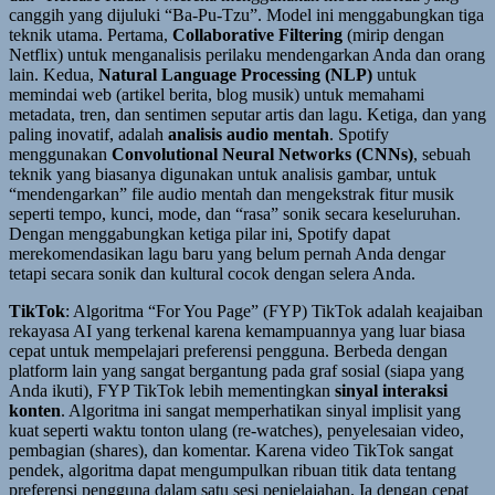
canggih yang dijuluki “Ba-Pu-Tzu”. Model ini menggabungkan tiga
teknik utama. Pertama,
Collaborative Filtering
(mirip dengan
Netflix) untuk menganalisis perilaku mendengarkan Anda dan orang
lain. Kedua,
Natural Language Processing (NLP)
untuk
memindai web (artikel berita, blog musik) untuk memahami
metadata, tren, dan sentimen seputar artis dan lagu. Ketiga, dan yang
paling inovatif, adalah
analisis audio mentah
. Spotify
menggunakan
Convolutional Neural Networks (CNNs)
, sebuah
teknik yang biasanya digunakan untuk analisis gambar, untuk
“mendengarkan” file audio mentah dan mengekstrak fitur musik
seperti tempo, kunci, mode, dan “rasa” sonik secara keseluruhan.
Dengan menggabungkan ketiga pilar ini, Spotify dapat
merekomendasikan lagu baru yang belum pernah Anda dengar
tetapi secara sonik dan kultural cocok dengan selera Anda.
TikTok
: Algoritma “For You Page” (FYP) TikTok adalah keajaiban
rekayasa AI yang terkenal karena kemampuannya yang luar biasa
cepat untuk mempelajari preferensi pengguna. Berbeda dengan
platform lain yang sangat bergantung pada graf sosial (siapa yang
Anda ikuti), FYP TikTok lebih mementingkan
sinyal interaksi
konten
. Algoritma ini sangat memperhatikan sinyal implisit yang
kuat seperti waktu tonton ulang (re-watches), penyelesaian video,
pembagian (shares), dan komentar. Karena video TikTok sangat
pendek, algoritma dapat mengumpulkan ribuan titik data tentang
preferensi pengguna dalam satu sesi penjelajahan. Ia dengan cepat