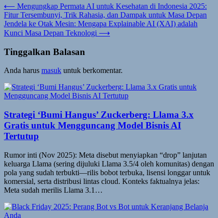
Navigasi
⟵
Mengungkap Permata AI untuk Kesehatan di Indonesia 2025:
Fitur Tersembunyi, Trik Rahasia, dan Dampak untuk Masa Depan
pos
Jendela ke Otak Mesin: Mengapa Explainable AI (XAI) adalah
Kunci Masa Depan Teknologi
⟶
Tinggalkan Balasan
Anda harus
masuk
untuk berkomentar.
Strategi ‘Bumi Hangus’ Zuckerberg: Llama 3.x
Gratis untuk Mengguncang Model Bisnis AI
Tertutup
Rumor inti (Nov 2025): Meta disebut menyiapkan “drop” lanjutan
keluarga Llama (sering dijuluki Llama 3.5/4 oleh komunitas) dengan
pola yang sudah terbukti—rilis bobot terbuka, lisensi longgar untuk
komersial, serta distribusi lintas cloud. Konteks faktualnya jelas:
Meta sudah merilis Llama 3.1…