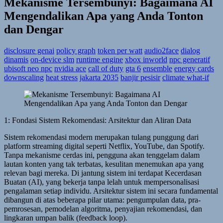
Mekanisme Tersembunyi: Bagaimana AI
Mengendalikan Apa yang Anda Tonton
dan Dengar
disclosure genai
policy graph
token per watt
audio2face
dialog
dinamis
on-device slm
runtime engine
xbox inworld
npc generatif
ubisoft neo npc
nvidia ace
call of duty
gta 6
ensemble
energy cards
downscaling
heat stress
jakarta 2035
banjir pesisir
climate what-if
1: Fondasi Sistem Rekomendasi: Arsitektur dan Aliran Data
Sistem rekomendasi modern merupakan tulang punggung dari
platform streaming digital seperti Netflix, YouTube, dan Spotify.
Tanpa mekanisme cerdas ini, pengguna akan tenggelam dalam
lautan konten yang tak terbatas, kesulitan menemukan apa yang
relevan bagi mereka. Di jantung sistem ini terdapat Kecerdasan
Buatan (AI), yang bekerja tanpa lelah untuk mempersonalisasi
pengalaman setiap individu. Arsitektur sistem ini secara fundamental
dibangun di atas beberapa pilar utama: pengumpulan data, pra-
pemrosesan, pemodelan algoritma, penyajian rekomendasi, dan
lingkaran umpan balik (feedback loop).