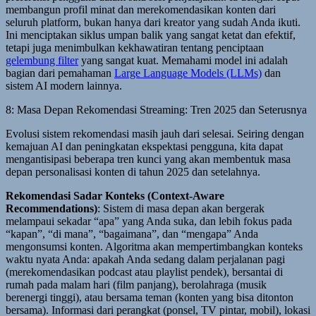
membangun profil minat dan merekomendasikan konten dari
seluruh platform, bukan hanya dari kreator yang sudah Anda ikuti.
Ini menciptakan siklus umpan balik yang sangat ketat dan efektif,
tetapi juga menimbulkan kekhawatiran tentang penciptaan
gelembung filter
yang sangat kuat. Memahami model ini adalah
bagian dari pemahaman
Large Language Models (LLMs)
dan
sistem AI modern lainnya.
8: Masa Depan Rekomendasi Streaming: Tren 2025 dan Seterusnya
Evolusi sistem rekomendasi masih jauh dari selesai. Seiring dengan
kemajuan AI dan peningkatan ekspektasi pengguna, kita dapat
mengantisipasi beberapa tren kunci yang akan membentuk masa
depan personalisasi konten di tahun 2025 dan setelahnya.
Rekomendasi Sadar Konteks (Context-Aware
Recommendations)
: Sistem di masa depan akan bergerak
melampaui sekadar “apa” yang Anda suka, dan lebih fokus pada
“kapan”, “di mana”, “bagaimana”, dan “mengapa” Anda
mengonsumsi konten. Algoritma akan mempertimbangkan konteks
waktu nyata Anda: apakah Anda sedang dalam perjalanan pagi
(merekomendasikan podcast atau playlist pendek), bersantai di
rumah pada malam hari (film panjang), berolahraga (musik
berenergi tinggi), atau bersama teman (konten yang bisa ditonton
bersama). Informasi dari perangkat (ponsel, TV pintar, mobil), lokasi