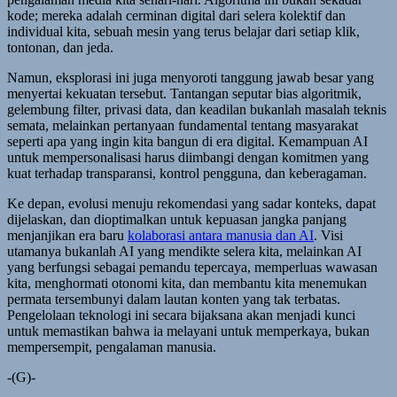
kode; mereka adalah cerminan digital dari selera kolektif dan
individual kita, sebuah mesin yang terus belajar dari setiap klik,
tontonan, dan jeda.
Namun, eksplorasi ini juga menyoroti tanggung jawab besar yang
menyertai kekuatan tersebut. Tantangan seputar bias algoritmik,
gelembung filter, privasi data, dan keadilan bukanlah masalah teknis
semata, melainkan pertanyaan fundamental tentang masyarakat
seperti apa yang ingin kita bangun di era digital. Kemampuan AI
untuk mempersonalisasi harus diimbangi dengan komitmen yang
kuat terhadap transparansi, kontrol pengguna, dan keberagaman.
Ke depan, evolusi menuju rekomendasi yang sadar konteks, dapat
dijelaskan, dan dioptimalkan untuk kepuasan jangka panjang
menjanjikan era baru
kolaborasi antara manusia dan AI
. Visi
utamanya bukanlah AI yang mendikte selera kita, melainkan AI
yang berfungsi sebagai pemandu tepercaya, memperluas wawasan
kita, menghormati otonomi kita, dan membantu kita menemukan
permata tersembunyi dalam lautan konten yang tak terbatas.
Pengelolaan teknologi ini secara bijaksana akan menjadi kunci
untuk memastikan bahwa ia melayani untuk memperkaya, bukan
mempersempit, pengalaman manusia.
-(G)-