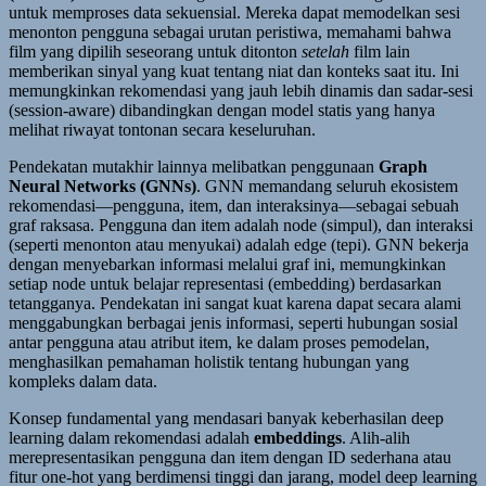
untuk memproses data sekuensial. Mereka dapat memodelkan sesi
menonton pengguna sebagai urutan peristiwa, memahami bahwa
film yang dipilih seseorang untuk ditonton
setelah
film lain
memberikan sinyal yang kuat tentang niat dan konteks saat itu. Ini
memungkinkan rekomendasi yang jauh lebih dinamis dan sadar-sesi
(session-aware) dibandingkan dengan model statis yang hanya
melihat riwayat tontonan secara keseluruhan.
Pendekatan mutakhir lainnya melibatkan penggunaan
Graph
Neural Networks (GNNs)
. GNN memandang seluruh ekosistem
rekomendasi—pengguna, item, dan interaksinya—sebagai sebuah
graf raksasa. Pengguna dan item adalah node (simpul), dan interaksi
(seperti menonton atau menyukai) adalah edge (tepi). GNN bekerja
dengan menyebarkan informasi melalui graf ini, memungkinkan
setiap node untuk belajar representasi (embedding) berdasarkan
tetangganya. Pendekatan ini sangat kuat karena dapat secara alami
menggabungkan berbagai jenis informasi, seperti hubungan sosial
antar pengguna atau atribut item, ke dalam proses pemodelan,
menghasilkan pemahaman holistik tentang hubungan yang
kompleks dalam data.
Konsep fundamental yang mendasari banyak keberhasilan deep
learning dalam rekomendasi adalah
embeddings
. Alih-alih
merepresentasikan pengguna dan item dengan ID sederhana atau
fitur one-hot yang berdimensi tinggi dan jarang, model deep learning