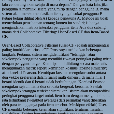
lalu cenderung akan setuju di masa depan.” Dengan kata lain, jika
pengguna A memiliki selera yang mirip dengan pengguna B, maka
sistem akan merekomendasikan item yang disukai pengguna B
(tetapi belum dilihat oleh A) kepada pengguna A. Metode ini tidak
memerlukan pemahaman tentang konten itu sendiri; ia hanya
mengandalkan matriks interaksi pengguna-item. Ada dua cabang
utama dari Collaborative Filtering: User-Based CF dan Item-Based
CF.
User-Based Collaborative Filtering (User-CF) adalah implementasi
paling intuitif dari prinsip CF. Prosesnya melibatkan beberapa
langkah. Pertama, sistem mengidentifikasi “tetangga” atau
sekelompok pengguna yang memiliki riwayat peringkat paling mirip
dengan pengguna target. Kemiripan ini dihitung secara matematis
menggunakan metrik seperti kemiripan kosinus (cosine similarity)
atau korelasi Pearson. Kemiripan kosinus mengukur sudut antara
dua vektor preferensi dalam ruang multi-dimensi, di mana nilai 1
berarti identik dan 0 berarti tidak berhubungan. Korelasi Pearson
mengukur sejauh mana dua set data bergerak bersama. Setelah
sekelompok tetangga terdekat ditemukan, sistem akan memprediksi
peringkat pengguna target untuk item baru dengan mengambil rata-
rata tertimbang (weighted average) dari peringkat yang diberikan
oleh para tetangganya pada item tersebut. Meskipun efektif, User-
CF memiliki beberapa kelemahan signifikan, terutama masalah
skalabilitas. Seiring bertambahnya jumlah pengguna, pencarian