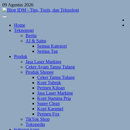
Skip
09 Agustus 2026
to
content
Home
Teknonogi
Berita
AI & Sains
Semua Kategori
Semua Tag
Produk
Jasa Laser Marking
Ceker Ayam Tanpa Tulang
Produk Shopee
Ceker Tanpa Tulang
Kopi Tubruk
Permen Kiloan
Jasa Laser Marking
Kopi Stamina Pria
Super Clean
Kopi Karamel
Permen Fox
TikTok Shop
Tokopedia
hubungi kami