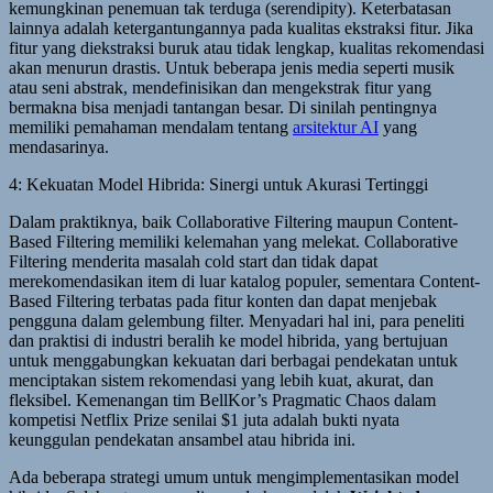
kemungkinan penemuan tak terduga (serendipity). Keterbatasan
lainnya adalah ketergantungannya pada kualitas ekstraksi fitur. Jika
fitur yang diekstraksi buruk atau tidak lengkap, kualitas rekomendasi
akan menurun drastis. Untuk beberapa jenis media seperti musik
atau seni abstrak, mendefinisikan dan mengekstrak fitur yang
bermakna bisa menjadi tantangan besar. Di sinilah pentingnya
memiliki pemahaman mendalam tentang
arsitektur AI
yang
mendasarinya.
4: Kekuatan Model Hibrida: Sinergi untuk Akurasi Tertinggi
Dalam praktiknya, baik Collaborative Filtering maupun Content-
Based Filtering memiliki kelemahan yang melekat. Collaborative
Filtering menderita masalah cold start dan tidak dapat
merekomendasikan item di luar katalog populer, sementara Content-
Based Filtering terbatas pada fitur konten dan dapat menjebak
pengguna dalam gelembung filter. Menyadari hal ini, para peneliti
dan praktisi di industri beralih ke model hibrida, yang bertujuan
untuk menggabungkan kekuatan dari berbagai pendekatan untuk
menciptakan sistem rekomendasi yang lebih kuat, akurat, dan
fleksibel. Kemenangan tim BellKor’s Pragmatic Chaos dalam
kompetisi Netflix Prize senilai $1 juta adalah bukti nyata
keunggulan pendekatan ansambel atau hibrida ini.
Ada beberapa strategi umum untuk mengimplementasikan model