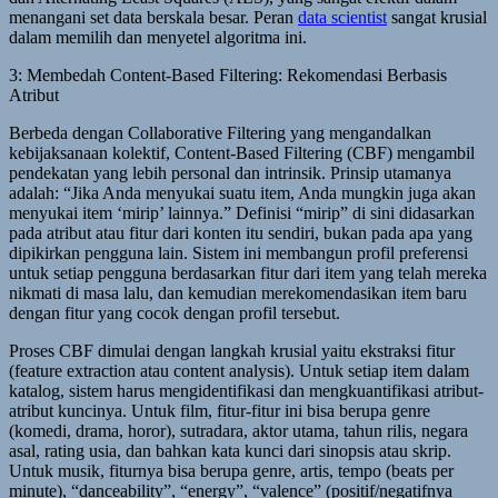
menangani set data berskala besar. Peran
data scientist
sangat krusial
dalam memilih dan menyetel algoritma ini.
3: Membedah Content-Based Filtering: Rekomendasi Berbasis
Atribut
Berbeda dengan Collaborative Filtering yang mengandalkan
kebijaksanaan kolektif, Content-Based Filtering (CBF) mengambil
pendekatan yang lebih personal dan intrinsik. Prinsip utamanya
adalah: “Jika Anda menyukai suatu item, Anda mungkin juga akan
menyukai item ‘mirip’ lainnya.” Definisi “mirip” di sini didasarkan
pada atribut atau fitur dari konten itu sendiri, bukan pada apa yang
dipikirkan pengguna lain. Sistem ini membangun profil preferensi
untuk setiap pengguna berdasarkan fitur dari item yang telah mereka
nikmati di masa lalu, dan kemudian merekomendasikan item baru
dengan fitur yang cocok dengan profil tersebut.
Proses CBF dimulai dengan langkah krusial yaitu ekstraksi fitur
(feature extraction atau content analysis). Untuk setiap item dalam
katalog, sistem harus mengidentifikasi dan mengkuantifikasi atribut-
atribut kuncinya. Untuk film, fitur-fitur ini bisa berupa genre
(komedi, drama, horor), sutradara, aktor utama, tahun rilis, negara
asal, rating usia, dan bahkan kata kunci dari sinopsis atau skrip.
Untuk musik, fiturnya bisa berupa genre, artis, tempo (beats per
minute), “danceability”, “energy”, “valence” (positif/negatifnya