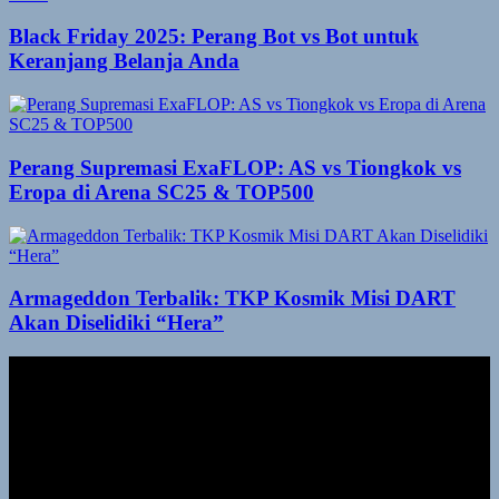
Black Friday 2025: Perang Bot vs Bot untuk
Keranjang Belanja Anda
Perang Supremasi ExaFLOP: AS vs Tiongkok vs
Eropa di Arena SC25 & TOP500
Armageddon Terbalik: TKP Kosmik Misi DART
Akan Diselidiki “Hera”