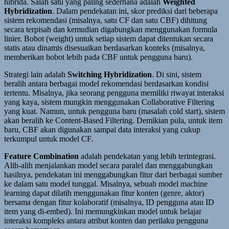
hibrida. Salah satu yang paling sederhana adalah
Weighted
Hybridization
. Dalam pendekatan ini, skor prediksi dari beberapa
sistem rekomendasi (misalnya, satu CF dan satu CBF) dihitung
secara terpisah dan kemudian digabungkan menggunakan formula
linier. Bobot (weight) untuk setiap sistem dapat ditentukan secara
statis atau dinamis disesuaikan berdasarkan konteks (misalnya,
memberikan bobot lebih pada CBF untuk pengguna baru).
Strategi lain adalah
Switching Hybridization
. Di sini, sistem
beralih antara berbagai model rekomendasi berdasarkan kondisi
tertentu. Misalnya, jika seorang pengguna memiliki riwayat interaksi
yang kaya, sistem mungkin menggunakan Collaborative Filtering
yang kuat. Namun, untuk pengguna baru (masalah cold start), sistem
akan beralih ke Content-Based Filtering. Demikian pula, untuk item
baru, CBF akan digunakan sampai data interaksi yang cukup
terkumpul untuk model CF.
Feature Combination
adalah pendekatan yang lebih terintegrasi.
Alih-alih menjalankan model secara paralel dan menggabungkan
hasilnya, pendekatan ini menggabungkan fitur dari berbagai sumber
ke dalam satu model tunggal. Misalnya, sebuah model machine
learning dapat dilatih menggunakan fitur konten (genre, aktor)
bersama dengan fitur kolaboratif (misalnya, ID pengguna atau ID
item yang di-embed). Ini memungkinkan model untuk belajar
interaksi kompleks antara atribut konten dan perilaku pengguna