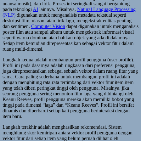
nuansa musik), dan lirik. Proses ini seringkali sangat bergantung
pada teknologi
AI
lainnya. Misalnya,
Natural Language Processing
(NLP)
digunakan untuk menganalisis metadata tekstual seperti
deskripsi film, ulasan, atau lirik lagu, mengekstrak entitas penting
dan sentimen.
Computer Vision
dapat digunakan untuk menganalisis
poster film atau sampul album untuk mengekstrak informasi visual
seperti warna dominan atau bahkan objek yang ada di dalamnya.
Setiap item kemudian direpresentasikan sebagai vektor fitur dalam
ruang multi-dimensi.
Langkah kedua adalah membangun profil pengguna (user profile).
Profil ini pada dasarnya adalah ringkasan dari preferensi pengguna,
juga direpresentasikan sebagai sebuah vektor dalam ruang fitur yang
sama. Cara paling sederhana untuk membangun profil ini adalah
dengan menghitung rata-rata tertimbang dari vektor fitur item-item
yang telah diberi peringkat tinggi oleh pengguna. Misalnya, jika
seorang pengguna sering menonton film laga yang dibintangi oleh
Keanu Reeves, profil pengguna mereka akan memiliki bobot yang
tinggi pada dimensi “laga” dan “Keanu Reeves”. Profil ini bersifat
dinamis dan diperbarui setiap kali pengguna berinteraksi dengan
item baru.
Langkah terakhir adalah menghasilkan rekomendasi. Sistem
menghitung skor kemiripan antara vektor profil pengguna dengan
vektor fitur dari setiap item yang belum pernah dilihat oleh