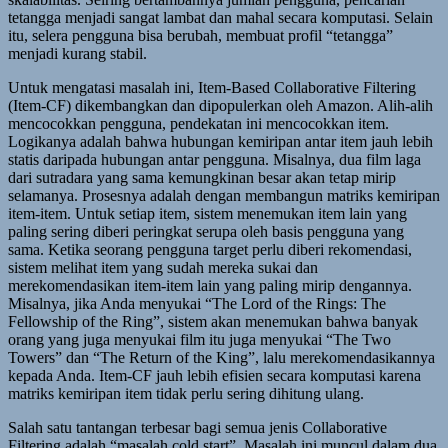
tetangga menjadi sangat lambat dan mahal secara komputasi. Selain
itu, selera pengguna bisa berubah, membuat profil “tetangga”
menjadi kurang stabil.
Untuk mengatasi masalah ini, Item-Based Collaborative Filtering
(Item-CF) dikembangkan dan dipopulerkan oleh Amazon. Alih-alih
mencocokkan pengguna, pendekatan ini mencocokkan item.
Logikanya adalah bahwa hubungan kemiripan antar item jauh lebih
statis daripada hubungan antar pengguna. Misalnya, dua film laga
dari sutradara yang sama kemungkinan besar akan tetap mirip
selamanya. Prosesnya adalah dengan membangun matriks kemiripan
item-item. Untuk setiap item, sistem menemukan item lain yang
paling sering diberi peringkat serupa oleh basis pengguna yang
sama. Ketika seorang pengguna target perlu diberi rekomendasi,
sistem melihat item yang sudah mereka sukai dan
merekomendasikan item-item lain yang paling mirip dengannya.
Misalnya, jika Anda menyukai “The Lord of the Rings: The
Fellowship of the Ring”, sistem akan menemukan bahwa banyak
orang yang juga menyukai film itu juga menyukai “The Two
Towers” dan “The Return of the King”, lalu merekomendasikannya
kepada Anda. Item-CF jauh lebih efisien secara komputasi karena
matriks kemiripan item tidak perlu sering dihitung ulang.
Salah satu tantangan terbesar bagi semua jenis Collaborative
Filtering adalah “masalah cold start”. Masalah ini muncul dalam dua