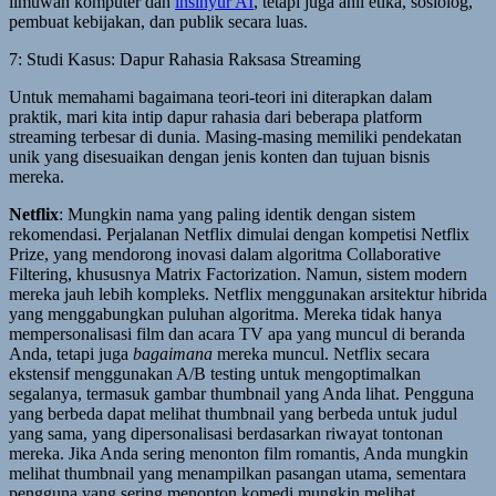
ilmuwan komputer dan
insinyur AI
, tetapi juga ahli etika, sosiolog,
pembuat kebijakan, dan publik secara luas.
7: Studi Kasus: Dapur Rahasia Raksasa Streaming
Untuk memahami bagaimana teori-teori ini diterapkan dalam
praktik, mari kita intip dapur rahasia dari beberapa platform
streaming terbesar di dunia. Masing-masing memiliki pendekatan
unik yang disesuaikan dengan jenis konten dan tujuan bisnis
mereka.
Netflix
: Mungkin nama yang paling identik dengan sistem
rekomendasi. Perjalanan Netflix dimulai dengan kompetisi Netflix
Prize, yang mendorong inovasi dalam algoritma Collaborative
Filtering, khususnya Matrix Factorization. Namun, sistem modern
mereka jauh lebih kompleks. Netflix menggunakan arsitektur hibrida
yang menggabungkan puluhan algoritma. Mereka tidak hanya
mempersonalisasi film dan acara TV apa yang muncul di beranda
Anda, tetapi juga
bagaimana
mereka muncul. Netflix secara
ekstensif menggunakan A/B testing untuk mengoptimalkan
segalanya, termasuk gambar thumbnail yang Anda lihat. Pengguna
yang berbeda dapat melihat thumbnail yang berbeda untuk judul
yang sama, yang dipersonalisasi berdasarkan riwayat tontonan
mereka. Jika Anda sering menonton film romantis, Anda mungkin
melihat thumbnail yang menampilkan pasangan utama, sementara
pengguna yang sering menonton komedi mungkin melihat