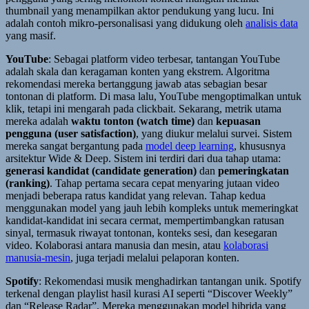
thumbnail yang menampilkan aktor pendukung yang lucu. Ini
adalah contoh mikro-personalisasi yang didukung oleh
analisis data
yang masif.
YouTube
: Sebagai platform video terbesar, tantangan YouTube
adalah skala dan keragaman konten yang ekstrem. Algoritma
rekomendasi mereka bertanggung jawab atas sebagian besar
tontonan di platform. Di masa lalu, YouTube mengoptimalkan untuk
klik, tetapi ini mengarah pada clickbait. Sekarang, metrik utama
mereka adalah
waktu tonton (watch time)
dan
kepuasan
pengguna (user satisfaction)
, yang diukur melalui survei. Sistem
mereka sangat bergantung pada
model deep learning
, khususnya
arsitektur Wide & Deep. Sistem ini terdiri dari dua tahap utama:
generasi kandidat (candidate generation)
dan
pemeringkatan
(ranking)
. Tahap pertama secara cepat menyaring jutaan video
menjadi beberapa ratus kandidat yang relevan. Tahap kedua
menggunakan model yang jauh lebih kompleks untuk memeringkat
kandidat-kandidat ini secara cermat, mempertimbangkan ratusan
sinyal, termasuk riwayat tontonan, konteks sesi, dan kesegaran
video. Kolaborasi antara manusia dan mesin, atau
kolaborasi
manusia-mesin
, juga terjadi melalui pelaporan konten.
Spotify
: Rekomendasi musik menghadirkan tantangan unik. Spotify
terkenal dengan playlist hasil kurasi AI seperti “Discover Weekly”
dan “Release Radar”. Mereka menggunakan model hibrida yang