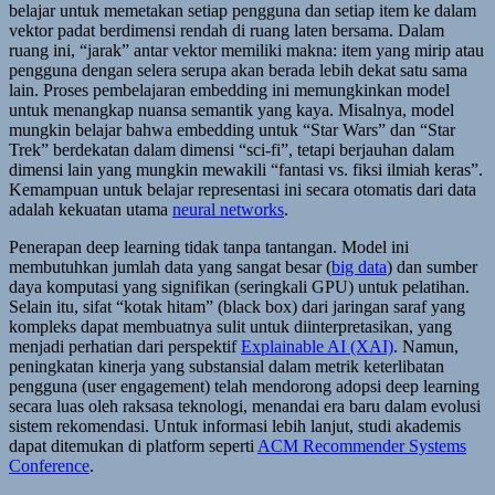
belajar untuk memetakan setiap pengguna dan setiap item ke dalam
vektor padat berdimensi rendah di ruang laten bersama. Dalam
ruang ini, “jarak” antar vektor memiliki makna: item yang mirip atau
pengguna dengan selera serupa akan berada lebih dekat satu sama
lain. Proses pembelajaran embedding ini memungkinkan model
untuk menangkap nuansa semantik yang kaya. Misalnya, model
mungkin belajar bahwa embedding untuk “Star Wars” dan “Star
Trek” berdekatan dalam dimensi “sci-fi”, tetapi berjauhan dalam
dimensi lain yang mungkin mewakili “fantasi vs. fiksi ilmiah keras”.
Kemampuan untuk belajar representasi ini secara otomatis dari data
adalah kekuatan utama
neural networks
.
Penerapan deep learning tidak tanpa tantangan. Model ini
membutuhkan jumlah data yang sangat besar (
big data
) dan sumber
daya komputasi yang signifikan (seringkali GPU) untuk pelatihan.
Selain itu, sifat “kotak hitam” (black box) dari jaringan saraf yang
kompleks dapat membuatnya sulit untuk diinterpretasikan, yang
menjadi perhatian dari perspektif
Explainable AI (XAI)
. Namun,
peningkatan kinerja yang substansial dalam metrik keterlibatan
pengguna (user engagement) telah mendorong adopsi deep learning
secara luas oleh raksasa teknologi, menandai era baru dalam evolusi
sistem rekomendasi. Untuk informasi lebih lanjut, studi akademis
dapat ditemukan di platform seperti
ACM Recommender Systems
Conference
.