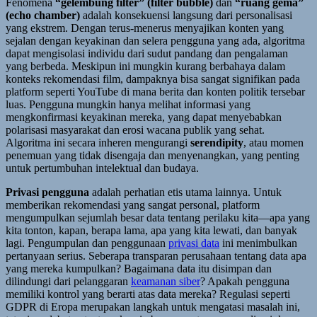
Fenomena
“gelembung filter” (filter bubble)
dan
“ruang gema”
(echo chamber)
adalah konsekuensi langsung dari personalisasi
yang ekstrem. Dengan terus-menerus menyajikan konten yang
sejalan dengan keyakinan dan selera pengguna yang ada, algoritma
dapat mengisolasi individu dari sudut pandang dan pengalaman
yang berbeda. Meskipun ini mungkin kurang berbahaya dalam
konteks rekomendasi film, dampaknya bisa sangat signifikan pada
platform seperti YouTube di mana berita dan konten politik tersebar
luas. Pengguna mungkin hanya melihat informasi yang
mengkonfirmasi keyakinan mereka, yang dapat menyebabkan
polarisasi masyarakat dan erosi wacana publik yang sehat.
Algoritma ini secara inheren mengurangi
serendipity
, atau momen
penemuan yang tidak disengaja dan menyenangkan, yang penting
untuk pertumbuhan intelektual dan budaya.
Privasi pengguna
adalah perhatian etis utama lainnya. Untuk
memberikan rekomendasi yang sangat personal, platform
mengumpulkan sejumlah besar data tentang perilaku kita—apa yang
kita tonton, kapan, berapa lama, apa yang kita lewati, dan banyak
lagi. Pengumpulan dan penggunaan
privasi data
ini menimbulkan
pertanyaan serius. Seberapa transparan perusahaan tentang data apa
yang mereka kumpulkan? Bagaimana data itu disimpan dan
dilindungi dari pelanggaran
keamanan siber
? Apakah pengguna
memiliki kontrol yang berarti atas data mereka? Regulasi seperti
GDPR di Eropa merupakan langkah untuk mengatasi masalah ini,