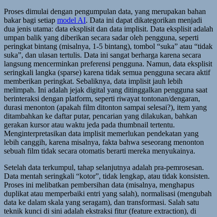
Proses dimulai dengan pengumpulan data, yang merupakan bahan
bakar bagi setiap
model AI
. Data ini dapat dikategorikan menjadi
dua jenis utama: data eksplisit dan data implisit. Data eksplisit adalah
umpan balik yang diberikan secara sadar oleh pengguna, seperti
peringkat bintang (misalnya, 1-5 bintang), tombol “suka” atau “tidak
suka”, dan ulasan tertulis. Data ini sangat berharga karena secara
langsung mencerminkan preferensi pengguna. Namun, data eksplisit
seringkali langka (sparse) karena tidak semua pengguna secara aktif
memberikan peringkat. Sebaliknya, data implisit jauh lebih
melimpah. Ini adalah jejak digital yang ditinggalkan pengguna saat
berinteraksi dengan platform, seperti riwayat tontonan/dengaran,
durasi menonton (apakah film ditonton sampai selesai?), item yang
ditambahkan ke daftar putar, pencarian yang dilakukan, bahkan
gerakan kursor atau waktu jeda pada thumbnail tertentu.
Menginterpretasikan data implisit memerlukan pendekatan yang
lebih canggih, karena misalnya, fakta bahwa seseorang menonton
sebuah film tidak secara otomatis berarti mereka menyukainya.
Setelah data terkumpul, tahap selanjutnya adalah pra-pemrosesan.
Data mentah seringkali “kotor”, tidak lengkap, atau tidak konsisten.
Proses ini melibatkan pembersihan data (misalnya, menghapus
duplikat atau memperbaiki entri yang salah), normalisasi (mengubah
data ke dalam skala yang seragam), dan transformasi. Salah satu
teknik kunci di sini adalah ekstraksi fitur (feature extraction), di