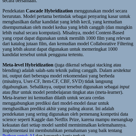
secara bersamaan.
Pendekatan
Cascade Hybridization
menggunakan model secara
berurutan. Model pertama bertindak sebagai penyaring kasar untuk
menghasilkan daftar kandidat yang lebih kecil, yang kemudian
disempurnakan oleh model kedua yang lebih canggih (dan mungkin
lebih mahal secara komputasi). Misalnya, model Content-Based
yang cepat dapat digunakan untuk memilih 1000 film yang relevan
dari katalog jutaan film, dan kemudian model Collaborative Filtering
yang lebih akurat dapat digunakan untuk memeringkat 1000
kandidat tersebut untuk pengguna tertentu.
Meta-level Hybridization
(juga dikenal sebagai stacking atau
blending) adalah salah-satu teknik paling canggih. Dalam arsitektur
ini, output dari beberapa model rekomendasi yang berbeda
(misalnya, User-CF, Item-CF, CBF, SVD) tidak langsung
digabungkan. Sebaliknya, output tersebut digunakan sebagai
input
atau
fitur
untuk model pembelajaran tingkat atas (meta-learner).
Meta-learner ini kemudian dilatih untuk secara cerdas
menggabungkan prediksi dari model-model dasar untuk
menghasilkan prediksi akhir yang paling akurat. Ini adalah
pendekatan yang sering digunakan oleh pemenang kompetisi data
science seperti Kaggle dan Netflix Prize, karena mampu menangkap
kekuatan dari setiap model sambil meminimalkan kelemahannya.
Implementasi ini membutuhkan pemahaman yang baik tentang
Python untuk AI
dan kerangka kerja terkait.