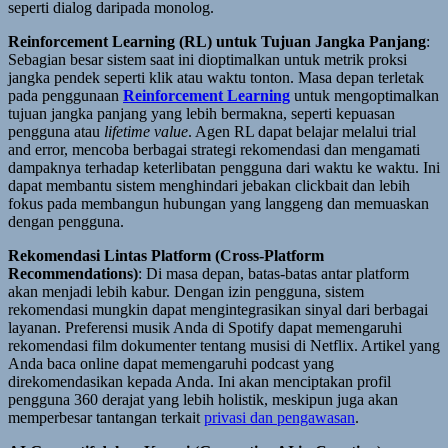
seperti dialog daripada monolog.
Reinforcement Learning (RL) untuk Tujuan Jangka Panjang
:
Sebagian besar sistem saat ini dioptimalkan untuk metrik proksi
jangka pendek seperti klik atau waktu tonton. Masa depan terletak
pada penggunaan
Reinforcement Learning
untuk mengoptimalkan
tujuan jangka panjang yang lebih bermakna, seperti kepuasan
pengguna atau
lifetime value
. Agen RL dapat belajar melalui trial
and error, mencoba berbagai strategi rekomendasi dan mengamati
dampaknya terhadap keterlibatan pengguna dari waktu ke waktu. Ini
dapat membantu sistem menghindari jebakan clickbait dan lebih
fokus pada membangun hubungan yang langgeng dan memuaskan
dengan pengguna.
Rekomendasi Lintas Platform (Cross-Platform
Recommendations)
: Di masa depan, batas-batas antar platform
akan menjadi lebih kabur. Dengan izin pengguna, sistem
rekomendasi mungkin dapat mengintegrasikan sinyal dari berbagai
layanan. Preferensi musik Anda di Spotify dapat memengaruhi
rekomendasi film dokumenter tentang musisi di Netflix. Artikel yang
Anda baca online dapat memengaruhi podcast yang
direkomendasikan kepada Anda. Ini akan menciptakan profil
pengguna 360 derajat yang lebih holistik, meskipun juga akan
memperbesar tantangan terkait
privasi dan pengawasan
.