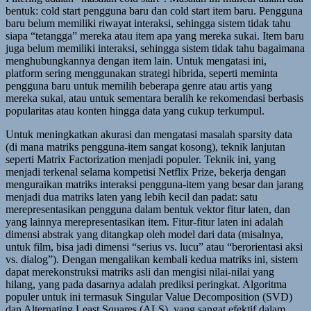
bentuk: cold start pengguna baru dan cold start item baru. Pengguna
baru belum memiliki riwayat interaksi, sehingga sistem tidak tahu
siapa “tetangga” mereka atau item apa yang mereka sukai. Item baru
juga belum memiliki interaksi, sehingga sistem tidak tahu bagaimana
menghubungkannya dengan item lain. Untuk mengatasi ini,
platform sering menggunakan strategi hibrida, seperti meminta
pengguna baru untuk memilih beberapa genre atau artis yang
mereka sukai, atau untuk sementara beralih ke rekomendasi berbasis
popularitas atau konten hingga data yang cukup terkumpul.
Untuk meningkatkan akurasi dan mengatasi masalah sparsity data
(di mana matriks pengguna-item sangat kosong), teknik lanjutan
seperti Matrix Factorization menjadi populer. Teknik ini, yang
menjadi terkenal selama kompetisi Netflix Prize, bekerja dengan
menguraikan matriks interaksi pengguna-item yang besar dan jarang
menjadi dua matriks laten yang lebih kecil dan padat: satu
merepresentasikan pengguna dalam bentuk vektor fitur laten, dan
yang lainnya merepresentasikan item. Fitur-fitur laten ini adalah
dimensi abstrak yang ditangkap oleh model dari data (misalnya,
untuk film, bisa jadi dimensi “serius vs. lucu” atau “berorientasi aksi
vs. dialog”). Dengan mengalikan kembali kedua matriks ini, sistem
dapat merekonstruksi matriks asli dan mengisi nilai-nilai yang
hilang, yang pada dasarnya adalah prediksi peringkat. Algoritma
populer untuk ini termasuk Singular Value Decomposition (SVD)
dan Alternating Least Squares (ALS), yang sangat efektif dalam