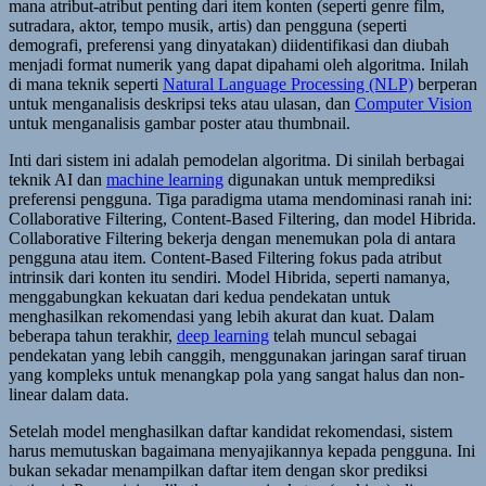
mana atribut-atribut penting dari item konten (seperti genre film,
sutradara, aktor, tempo musik, artis) dan pengguna (seperti
demografi, preferensi yang dinyatakan) diidentifikasi dan diubah
menjadi format numerik yang dapat dipahami oleh algoritma. Inilah
di mana teknik seperti
Natural Language Processing (NLP)
berperan
untuk menganalisis deskripsi teks atau ulasan, dan
Computer Vision
untuk menganalisis gambar poster atau thumbnail.
Inti dari sistem ini adalah pemodelan algoritma. Di sinilah berbagai
teknik AI dan
machine learning
digunakan untuk memprediksi
preferensi pengguna. Tiga paradigma utama mendominasi ranah ini:
Collaborative Filtering, Content-Based Filtering, dan model Hibrida.
Collaborative Filtering bekerja dengan menemukan pola di antara
pengguna atau item. Content-Based Filtering fokus pada atribut
intrinsik dari konten itu sendiri. Model Hibrida, seperti namanya,
menggabungkan kekuatan dari kedua pendekatan untuk
menghasilkan rekomendasi yang lebih akurat dan kuat. Dalam
beberapa tahun terakhir,
deep learning
telah muncul sebagai
pendekatan yang lebih canggih, menggunakan jaringan saraf tiruan
yang kompleks untuk menangkap pola yang sangat halus dan non-
linear dalam data.
Setelah model menghasilkan daftar kandidat rekomendasi, sistem
harus memutuskan bagaimana menyajikannya kepada pengguna. Ini
bukan sekadar menampilkan daftar item dengan skor prediksi