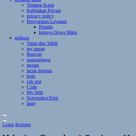
Tentang Kami
Kebijakan Privasi
privacy policy
Persyaratan Layanan
Penulis
Ismaya Dewa Mitra
aplikasi
Yasin dan Tahlil
my quran
Ruqyah
pasaranjawa
nujum
lacak durjana
hoki
cek resi
Code
My Wifi
Screenshot Print
laser
Toggle
Login
Register
Theme
Mode