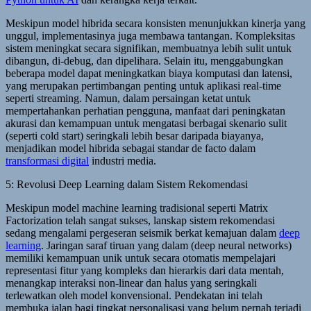
Meskipun model hibrida secara konsisten menunjukkan kinerja yang
unggul, implementasinya juga membawa tantangan. Kompleksitas
sistem meningkat secara signifikan, membuatnya lebih sulit untuk
dibangun, di-debug, dan dipelihara. Selain itu, menggabungkan
beberapa model dapat meningkatkan biaya komputasi dan latensi,
yang merupakan pertimbangan penting untuk aplikasi real-time
seperti streaming. Namun, dalam persaingan ketat untuk
mempertahankan perhatian pengguna, manfaat dari peningkatan
akurasi dan kemampuan untuk mengatasi berbagai skenario sulit
(seperti cold start) seringkali lebih besar daripada biayanya,
menjadikan model hibrida sebagai standar de facto dalam
transformasi digital
industri media.
5: Revolusi Deep Learning dalam Sistem Rekomendasi
Meskipun model machine learning tradisional seperti Matrix
Factorization telah sangat sukses, lanskap sistem rekomendasi
sedang mengalami pergeseran seismik berkat kemajuan dalam
deep
learning
. Jaringan saraf tiruan yang dalam (deep neural networks)
memiliki kemampuan unik untuk secara otomatis mempelajari
representasi fitur yang kompleks dan hierarkis dari data mentah,
menangkap interaksi non-linear dan halus yang seringkali
terlewatkan oleh model konvensional. Pendekatan ini telah
membuka jalan bagi tingkat personalisasi yang belum pernah terjadi