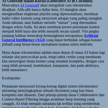
AI Generatif dalam Kurasi (Generative AI in Curation)
:
Munculnya
AI Generatif
akan mengubah cara rekomendasi
disajikan. Alih-alih hanya daftar item, AI mungkin akan
menghasilkan ringkasan playlist yang dipersonalisasi, membuat
trailer video kustom yang menyoroti adegan yang paling mungkin
Anda nikmati, atau bahkan menulis “ulasan” yang disesuaikan
dengan selera Anda. Ini akan membuat proses penemuan konten
menjadi lebih kaya dan lebih menarik secara naratif. Visi jangka
panjang bahkan mencakup kemungkinan tercapainya
Artificial
General Intelligence (AGI)
yang dapat bertindak sebagai kurator
pribadi yang benar-benar memahami nuansa selera individu.
Masa depan rekomendasi adalah masa depan di mana AI bukan lagi
sekadar alat pencocokan pola, tetapi mitra cerdas yang membantu
kita menavigasi dunia konten yang semakin kompleks, dengan cara
yang lebih personal, kontekstual, transparan, dan pada akhirnya,
lebih manusiawi.
Kesimpulan
Perjalanan menyusuri lorong-lorong digital sistem rekomendasi
streaming menyingkapkan sebuah ekosistem yang luar biasa
kompleks dan dinamis. Dari prinsip-prinsip dasar Collaborative dan
Content-Based Filtering hingga arsitektur deep learning yang
canggih, AI telah menjadi sutradara tak terlihat yang membentuk
pengalaman media kita sehari-hari. Algoritma ini bukan sekadar