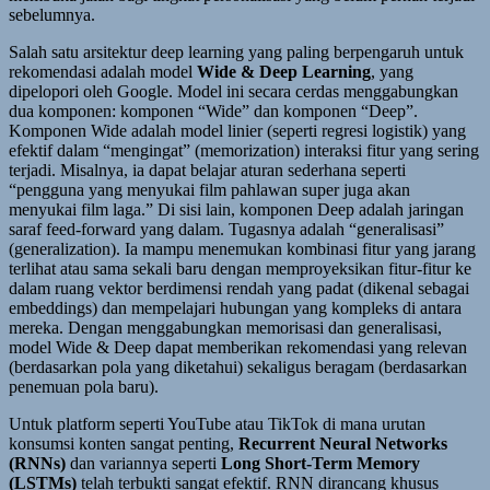
sebelumnya.
Salah satu arsitektur deep learning yang paling berpengaruh untuk
rekomendasi adalah model
Wide & Deep Learning
, yang
dipelopori oleh Google. Model ini secara cerdas menggabungkan
dua komponen: komponen “Wide” dan komponen “Deep”.
Komponen Wide adalah model linier (seperti regresi logistik) yang
efektif dalam “mengingat” (memorization) interaksi fitur yang sering
terjadi. Misalnya, ia dapat belajar aturan sederhana seperti
“pengguna yang menyukai film pahlawan super juga akan
menyukai film laga.” Di sisi lain, komponen Deep adalah jaringan
saraf feed-forward yang dalam. Tugasnya adalah “generalisasi”
(generalization). Ia mampu menemukan kombinasi fitur yang jarang
terlihat atau sama sekali baru dengan memproyeksikan fitur-fitur ke
dalam ruang vektor berdimensi rendah yang padat (dikenal sebagai
embeddings) dan mempelajari hubungan yang kompleks di antara
mereka. Dengan menggabungkan memorisasi dan generalisasi,
model Wide & Deep dapat memberikan rekomendasi yang relevan
(berdasarkan pola yang diketahui) sekaligus beragam (berdasarkan
penemuan pola baru).
Untuk platform seperti YouTube atau TikTok di mana urutan
konsumsi konten sangat penting,
Recurrent Neural Networks
(RNNs)
dan variannya seperti
Long Short-Term Memory
(LSTMs)
telah terbukti sangat efektif. RNN dirancang khusus