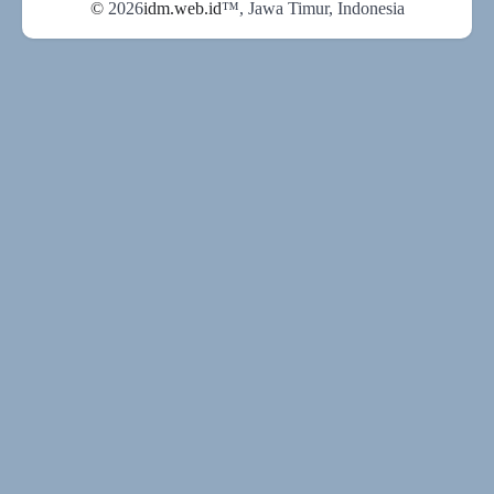
©
2026
idm.web.id
™
, Jawa Timur, Indonesia