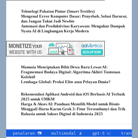
Teknologi Pakaian Pintar (Smart Textiles)
Mengenal Error Komputer Dasar: Penyebab, Solusi Darurat,
dan Jangan Takut Jadi Newbie
Automasi dan Produktivitas Karyawan: Mengukur Dampak
Nyata AI di Lingkungan Kerja Modern
Manusia Menciptakan Bibit Dewa Baru Lewat AI:
Fragmentasi Budaya Digital: Algoritma Akhiri Tontonan
Kolektif
Lembaga Global: Proksi Elite atau Pelayan Dunia?
Rekomendasi Aplikasi Android dan iOS Berbasis AI Terbaik
2025 untuk UMKM
Harga & Akses AI: Panduan Memilih Model untuk Bisnis
Menggali Harta Karun Grok 3: Fitur Tersembunyi dan Trik
Rahasia untuk Sukses Digital di Indonesia 2025
an 📷
multimodal 📡
gpt-5 📈
transportasi publik