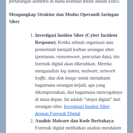
pertarungan asimetris di mana keahlian teknis adalah kunci.
Mengungkap Struktur dan Modus Operandi Jaringan
Siber
Investigasi Insiden Siber (Cyber Incident
Response)
: Ketika sebuah organisasi atau
pemerintah menjadi korban serangan siber
(peretasan,
ransomware
, pencurian data), tim
forensik digital akan dikerahkan. Mereka
menganalisis
log
sistem,
malware
,
network
traffic
, dan
disk image
untuk memahami
bagaimana serangan terjadi, apa yang
dikompromikan, dan bagaimana mencegahnya
di masa depan. Ini adalah “otopsi digital” dari
serangan siber.
Investigasi Insiden Siber
dengan Forensik Digital
Analisis
Malware
dan Kode Berbahaya
:
Forensik digital melibatkan analisis mendalam