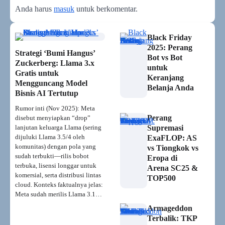
Anda harus
masuk
untuk berkomentar.
Black Friday
2025: Perang
Strategi ‘Bumi Hangus’
Bot vs Bot
Zuckerberg: Llama 3.x
untuk
Gratis untuk
Keranjang
Mengguncang Model
Belanja Anda
Bisnis AI Tertutup
Rumor inti (Nov 2025): Meta
Perang
disebut menyiapkan “drop”
lanjutan keluarga Llama (sering
Supremasi
dijuluki Llama 3.5/4 oleh
ExaFLOP: AS
komunitas) dengan pola yang
vs Tiongkok vs
sudah terbukti—rilis bobot
Eropa di
terbuka, lisensi longgar untuk
Arena SC25 &
komersial, serta distribusi lintas
TOP500
cloud. Konteks faktualnya jelas:
Meta sudah merilis Llama 3.1…
Armageddon
Terbalik: TKP