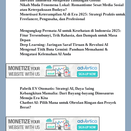
Inovator Indonesia Menjawab Tantangan Global
Nikah Muda Fenomena Lokal: Romantisme Sesat Media Sosial
atau Keterpaksaan Budaya?
Monetisasi Keterampilan AI di Era 2025: Strategi Praktis untuk
Freelancer, Pengusaha, dan Profesional
Mengungkap Permata AI untuk Kesehatan di Indonesia 2025:
Fitur Tersembunyi, Trik Rahasia, dan Dampak untuk Masa
Depan
Deep Learning: Jaringan Saraf Tiruan & Revolusi AI
Mengenal Titik Buta Gemini: Panduan Memahami &
Mengatasi Kelemahan AI Anda
Pabrik EV Otomatis: Strategi AI, Daya Saing
Kebangkitan Mamalia: Dari Bayang-bayang Dinosaurus
Menuju Era Kita
Chatbot AI: Pilih Mana untuk Obrolan Ringan dan Proyek
Berat?