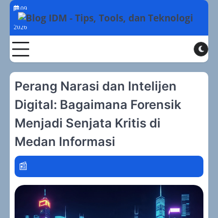
Skip
09
to
Agustus
2026
content
Toggle
Perang Narasi dan Intelijen
Digital: Bagaimana Forensik
Menjadi Senjata Kritis di
Medan Informasi