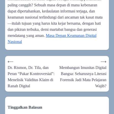
paling canggih? Sebuah masa depan di mana kebenaran
dapat dipertahankan, kedaulatan informasi terjaga, dan
keamanan nasional terlindungi dari ancaman tak kasat mata
—itulah tujuan yang harus kita kejar bersama, dengan hati
dan pikiran terbuka, demi martabat bangsa dan generasi
mendatang yang aman.
Masa Depan Keamanan Digital
Nasional
Navigasi
⟵
⟶
pos
Dr. Rismon, Dr. Tifa, dan
Membangun Imunitas Digital
Peran “Pakar Kontroversial”:
Bangsa: Seharusnya Literasi
Menelisik Validitas Klaim di
Forensik Jadi Mata Pelajaran
Ranah Digital
Wajib?
Tinggalkan Balasan