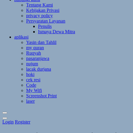
Tentang Kami
Kebijakan Privasi
privacy policy
Persyaratan Layanan
Penulis
Ismaya Dewa Mitra
aplikasi
Yasin dan Tahlil
my quran
Ruqyah
pasaranjawa
nujum
lacak durjana
hoki
cek resi
Code
My Wifi
Screenshot Print
laser
Toggle
Login
Register
Theme
Mode