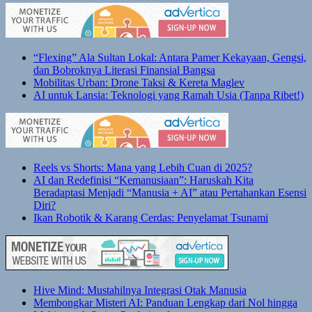
“Flexing” Ala Sultan Lokal: Antara Pamer Kekayaan, Gengsi,
dan Bobroknya Literasi Finansial Bangsa
Mobilitas Urban: Drone Taksi & Kereta Maglev
AI untuk Lansia: Teknologi yang Ramah Usia (Tanpa Ribet!)
Reels vs Shorts: Mana yang Lebih Cuan di 2025?
AI dan Redefinisi “Kemanusiaan”: Haruskah Kita
Beradaptasi Menjadi “Manusia + AI” atau Pertahankan Esensi
Diri?
Ikan Robotik & Karang Cerdas: Penyelamat Tsunami
Hive Mind: Mustahilnya Integrasi Otak Manusia
Membongkar Misteri AI: Panduan Lengkap dari Nol hingga