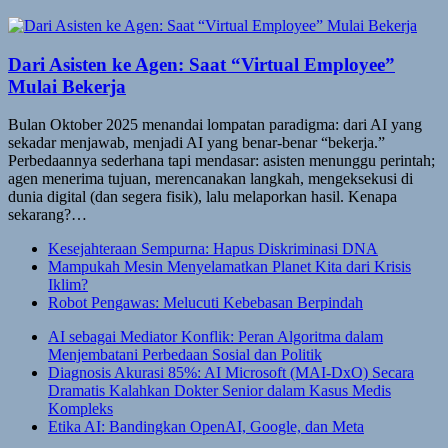
Dari Asisten ke Agen: Saat “Virtual Employee”
Mulai Bekerja
Bulan Oktober 2025 menandai lompatan paradigma: dari AI yang
sekadar menjawab, menjadi AI yang benar-benar “bekerja.”
Perbedaannya sederhana tapi mendasar: asisten menunggu perintah;
agen menerima tujuan, merencanakan langkah, mengeksekusi di
dunia digital (dan segera fisik), lalu melaporkan hasil. Kenapa
sekarang?…
Kesejahteraan Sempurna: Hapus Diskriminasi DNA
Mampukah Mesin Menyelamatkan Planet Kita dari Krisis
Iklim?
Robot Pengawas: Melucuti Kebebasan Berpindah
AI sebagai Mediator Konflik: Peran Algoritma dalam
Menjembatani Perbedaan Sosial dan Politik
Diagnosis Akurasi 85%: AI Microsoft (MAI-DxO) Secara
Dramatis Kalahkan Dokter Senior dalam Kasus Medis
Kompleks
Etika AI: Bandingkan OpenAI, Google, dan Meta