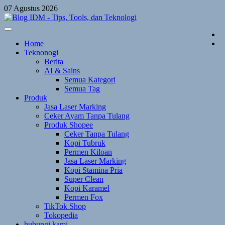
Skip
07 Agustus 2026
to
content
Home
Teknonogi
Berita
AI & Sains
Semua Kategori
Semua Tag
Produk
Jasa Laser Marking
Ceker Ayam Tanpa Tulang
Produk Shopee
Ceker Tanpa Tulang
Kopi Tubruk
Permen Kiloan
Jasa Laser Marking
Kopi Stamina Pria
Super Clean
Kopi Karamel
Permen Fox
TikTok Shop
Tokopedia
hubungi kami