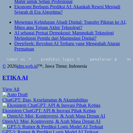
Mahir untuk Setiap Profesional
Ekonomi Berbasis Prediksi AI: Akankah Resesi Menjadi
Sejarah di Era Algoritma?
Menempa Kehidupan Abadi Digital: Transfer Pikiran ke AI,
Mitos atau Tujuan Akhir Teknologi?
AI sebagai Perisai Demokrasi: Mampukah Teknologi
Melindungi Pemilu dari Manipulasi Digital?
DeepSeek: Revolusi AI Terbaru yang Mengubah Aturan
Permainan
rumor ai 📌
prediksi logis 💡
penalaran 📡
multi
©
2026
idm.web.id
™
, Jawa Timur, Indonesia
ETIKA AI
View All
ChatGPT: Bias, Keselamatan & Akuntabilitas
Ekosistem ChatGPT: API & Inovasi Pihak Ketiga
OpenAI: Misi, Kontroversi, & Arah Masa Depan AI
GPT-5: Rumor & Prediksi Logis Model AI Terkuat