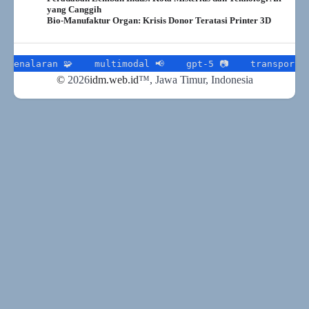
yang Canggih
Bio-Manufaktur Organ: Krisis Donor Teratasi Printer 3D
aran 🧩
multimodal 📢
gpt-5 📷
transportasi publ
©
2026
idm.web.id
™
, Jawa Timur, Indonesia