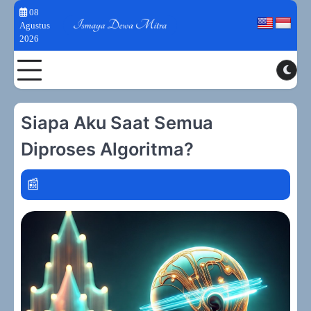
Skip
08
to
Agustus
2026
content
Toggle
Siapa Aku Saat Semua
Diproses Algoritma?