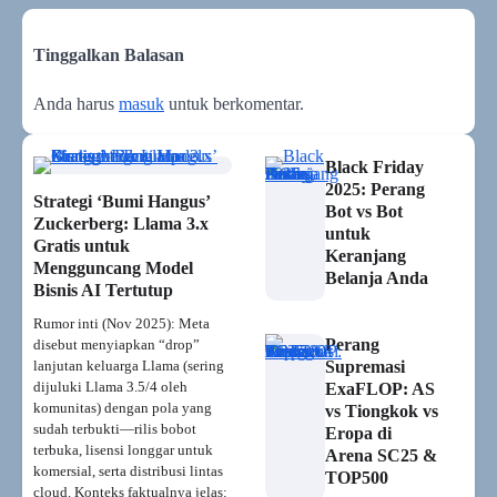
Tinggalkan Balasan
Anda harus
masuk
untuk berkomentar.
Black Friday
2025: Perang
Strategi ‘Bumi Hangus’
Bot vs Bot
Zuckerberg: Llama 3.x
untuk
Gratis untuk
Keranjang
Mengguncang Model
Belanja Anda
Bisnis AI Tertutup
Rumor inti (Nov 2025): Meta
Perang
disebut menyiapkan “drop”
lanjutan keluarga Llama (sering
Supremasi
dijuluki Llama 3.5/4 oleh
ExaFLOP: AS
komunitas) dengan pola yang
vs Tiongkok vs
sudah terbukti—rilis bobot
Eropa di
terbuka, lisensi longgar untuk
Arena SC25 &
komersial, serta distribusi lintas
TOP500
cloud. Konteks faktualnya jelas: