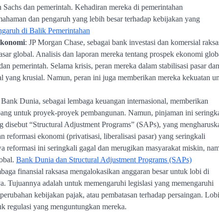
n Sachs dan pemerintah. Kehadiran mereka di pemerintahan
haman dan pengaruh yang lebih besar terhadap kebijakan yang
garuh di Balik Pemerintahan
Ekonomi
: JP Morgan Chase, sebagai bank investasi dan komersial raksa
asar global. Analisis dan laporan mereka tentang prospek ekonomi glob
 dan pemerintah. Selama krisis, peran mereka dalam stabilisasi pasar da
hal yang krusial. Namun, peran ini juga memberikan mereka kekuatan u
: Bank Dunia, sebagai lembaga keuangan internasional, memberikan
ang untuk proyek-proyek pembangunan. Namun, pinjaman ini seringka
ang disebut “Structural Adjustment Programs” (SAPs), yang mengharusk
eformasi ekonomi (privatisasi, liberalisasi pasar) yang seringkali
wa reformasi ini seringkali gagal dan merugikan masyarakat miskin, na
obal.
Bank Dunia dan Structural Adjustment Programs (SAPs)
baga finansial raksasa mengalokasikan anggaran besar untuk lobi di
nya. Tujuannya adalah untuk memengaruhi legislasi yang memengaruhi
r, perubahan kebijakan pajak, atau pembatasan terhadap persaingan. Lobi
tuk regulasi yang menguntungkan mereka.