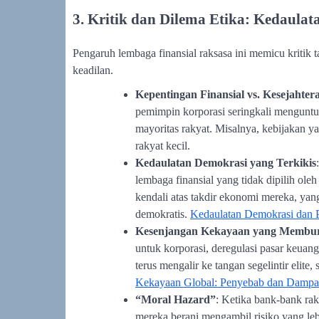
3. Kritik dan Dilema Etika: Kedaula
Pengaruh lembaga finansial raksasa ini memicu kritik
keadilan.
Kepentingan Finansial vs. Kesejahte
pemimpin korporasi seringkali menguntun
mayoritas rakyat. Misalnya, kebijakan
rakyat kecil.
Kedaulatan Demokrasi yang Terkikis
lembaga finansial yang tidak dipilih ole
kendali atas takdir ekonomi mereka, yang
demokratis.
Kedaulatan Demokrasi dan P
Kesenjangan Kekayaan yang Membu
untuk korporasi, deregulasi pasar keua
terus mengalir ke tangan segelintir elit
Kekayaan Global: Penyebab dan Damp
“Moral Hazard”
: Ketika bank-bank raks
mereka berani mengambil risiko yang leb