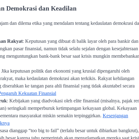
tan Demokrasi dan Keadilan
 tajam dan dilema etika yang mendalam tentang kedaulatan demokrasi d
raan Rakyat
: Keputusan yang dibuat di balik layar oleh para bankir dan
gkan pasar finansial, namun tidak selalu sejalan dengan kesejahteraan
 yang menguntungkan bank-bank besar saat krisis mungkin membebanka
: Jika keputusan politik dan ekonomi yang krusial dipengaruhi oleh
h rakyat, maka kedaulatan demokrasi akan terkikis. Rakyat kehilangan
 diserahkan ke tangan para ahli finansial yang tidak akuntabel secara
engaruh Kekuatan Finansial
ruk
: Kebijakan yang diadvokasi oleh elite finansial (misalnya, pajak r
ngan) seringkali memperburuk ketimpangan kekayaan global. Kekayaan
e, sementara masyarakat miskin semakin terpinggirkan.
Kesenjangan
aknya
asa dianggap “too big to fail” (terlalu besar untuk dibiarkan bangkrut),
ih besar karena tahu pemerintah akan menyelamatkan mereka saat krisi