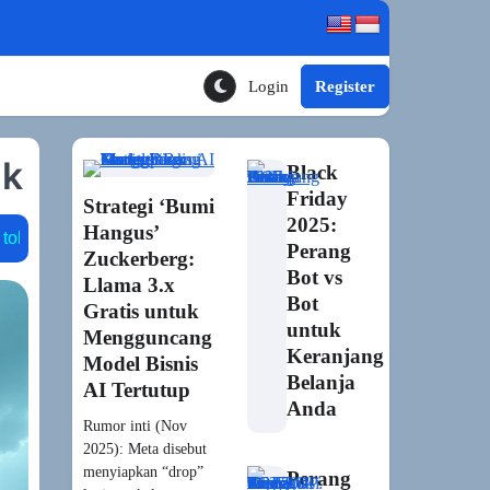
Login
Register
Toggle Theme Mode
ik
Black
Friday
Strategi ‘Bumi
2025:
Hangus’
ace
dialog dinamis
on-device slm
runtime engine
Perang
Zuckerberg:
Bot vs
Llama 3.x
Bot
Gratis untuk
untuk
Mengguncang
Keranjang
Model Bisnis
Belanja
AI Tertutup
Anda
Rumor inti (Nov
2025): Meta disebut
menyiapkan “drop”
Perang