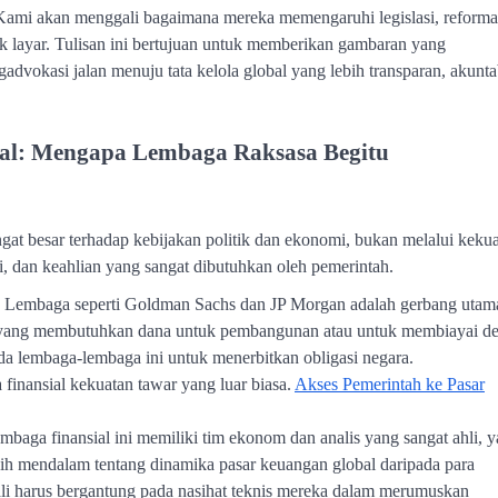
 Kami akan menggali bagaimana mereka memengaruhi legislasi, reforma
lik layar. Tulisan ini bertujuan untuk memberikan gambaran yang
dvokasi jalan menuju tata kelola global yang lebih transparan, akunta
sial: Mengapa Lembaga Raksasa Begitu
gat besar terhadap kebijakan politik dan ekonomi, bukan melalui keku
si, dan keahlian yang sangat dibutuhkan oleh pemerintah.
: Lembaga seperti Goldman Sachs dan JP Morgan adalah gerbang utam
 yang membutuhkan dana untuk pembangunan atau untuk membiayai def
da lembaga-lembaga ini untuk menerbitkan obligasi negara.
finansial kekuatan tawar yang luar biasa.
Akses Pemerintah ke Pasar
embaga finansial ini memiliki tim ekonom dan analis yang sangat ahli, 
ih mendalam tentang dinamika pasar keuangan global daripada para
ali harus bergantung pada nasihat teknis mereka dalam merumuskan