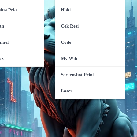
ina Pria
Hoki
an
Cek Resi
amel
Code
ox
My Wifi
Screenshot Print
Laser