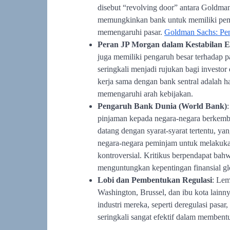
disebut “revolving door” antara Goldma
memungkinkan bank untuk memiliki pema
memengaruhi pasar.
Goldman Sachs: Pen
Peran JP Morgan dalam Kestabilan 
juga memiliki pengaruh besar terhadap p
seringkali menjadi rujukan bagi investor
kerja sama dengan bank sentral adalah 
memengaruhi arah kebijakan.
Pengaruh Bank Dunia (World Bank)
pinjaman kepada negara-negara berkemb
datang dengan syarat-syarat tertentu, y
negara-negara peminjam untuk melakukan r
kontroversial. Kritikus berpendapat bah
menguntungkan kepentingan finansial gl
Lobi dan Pembentukan Regulasi
: Lem
Washington, Brussel, dan ibu kota lain
industri mereka, seperti deregulasi pasa
seringkali sangat efektif dalam memben