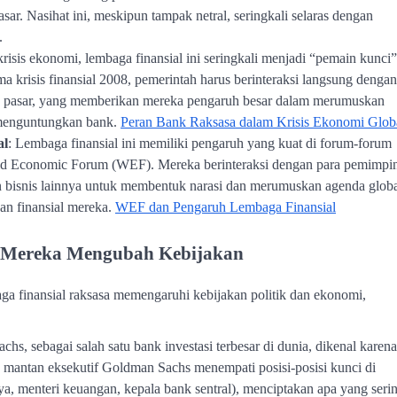
pasar. Nasihat ini, meskipun tampak netral, seringkali selaras dengan
.
krisis ekonomi, lembaga finansial ini seringkali menjadi “pemain kunci”
a krisis finansial 2008, pemerintah harus berinteraksi langsung dengan
n pasar, yang memberikan mereka pengaruh besar dalam merumuskan
menguntungkan bank.
Peran Bank Raksasa dalam Krisis Ekonomi Glob
al
: Lembaga finansial ini memiliki pengaruh yang kuat di forum-forum
orld Economic Forum (WEF). Mereka berinteraksi dengan para pemimpi
n bisnis lainnya untuk membentuk narasi dan merumuskan agenda glob
gan finansial mereka.
WEF dan Pengaruh Lembaga Finansial
a Mereka Mengubah Kebijakan
ga finansial raksasa memengaruhi kebijakan politik dan ekonomi,
chs, sebagai salah satu bank investasi terbesar di dunia, dikenal karena
 mantan eksekutif Goldman Sachs menempati posisi-posisi kunci di
ya, menteri keuangan, kepala bank sentral), menciptakan apa yang seri