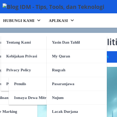
HUBUNGI KAMI
APLIKASI
Bank Dunia & Pengaruh Polit
rking
Tentang Kami
Yasin Dan Tahlil
anpa Tulang
Kebijakan Privasi
My Quran
closure genai
policy graph
token per watt
audio2f
e
pa Tulang
Privacy Policy
Ruqyah
ruk
Persyaratan Layanan
Penulis
Pasaranjawa
iloan
Ismaya Dewa Mitra
Nujum
r Marking
Lacak Durjana