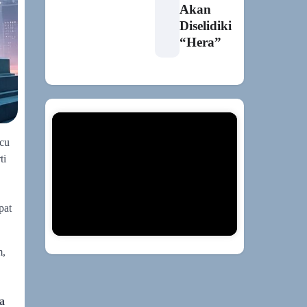
Akan
Diselidiki
“Hera”
icu
ti
pat
m,
a