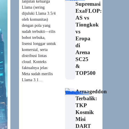
lanjutan keluarga
Supremasi
Llama (sering
ExaFLOP:
dijuluki Llama 3.5/4
AS vs
oleh komunitas)
Tiongkok
dengan pola yang
vs
sudah terbukti—rilis
bobot terbuka,
Eropa
lisensi longgar untuk
di
komersial, serta
Arena
distribusi lintas
SC25
cloud. Konteks
&
faktualnya jelas:
TOP500
Meta sudah merilis
Llama 3.1…
Armageddon
Terbalik:
TKP
Kosmik
Misi
DART