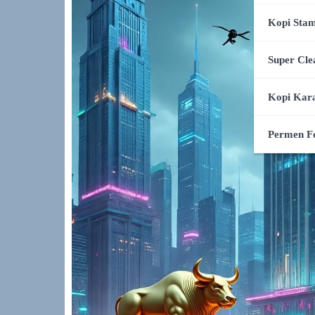
Kopi Stam
Super Cle
Kopi Kar
Permen F