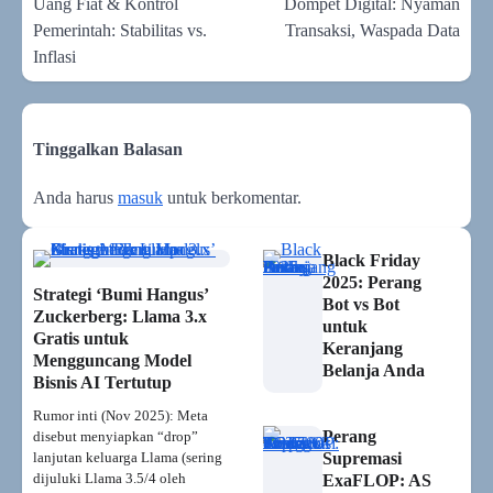
pos
Uang Fiat & Kontrol
Dompet Digital: Nyaman
Pemerintah: Stabilitas vs.
Transaksi, Waspada Data
Inflasi
Tinggalkan Balasan
Anda harus
masuk
untuk berkomentar.
Black Friday
2025: Perang
Strategi ‘Bumi Hangus’
Bot vs Bot
Zuckerberg: Llama 3.x
untuk
Gratis untuk
Keranjang
Mengguncang Model
Belanja Anda
Bisnis AI Tertutup
Rumor inti (Nov 2025): Meta
Perang
disebut menyiapkan “drop”
lanjutan keluarga Llama (sering
Supremasi
dijuluki Llama 3.5/4 oleh
ExaFLOP: AS