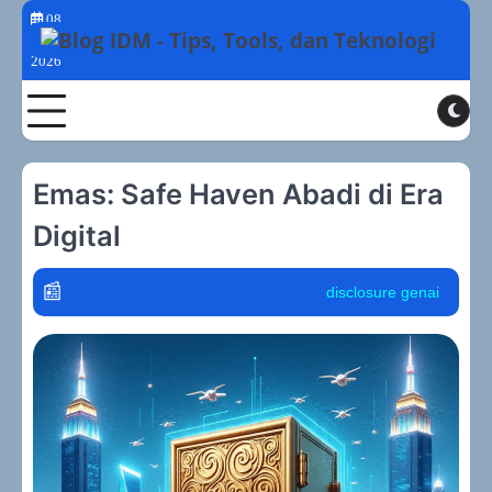
Skip
08
to
Agustus
2026
content
Toggle
Emas: Safe Haven Abadi di Era
Digital
disclosure genai
policy graph
toke