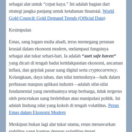
sebagai alat untuk “cepat kaya.” Ini adalah bagian dari
strategi jangka panjang untuk ketahanan finansial.
World
Gold Council: Gold Demand Trends (Official Data)
Kesimpulan
Emas, sang logam mulia abadi, terus memegang peranan
krusial dalam ekonomi modern, melampaui fungsinya
sebagai alat tukar sehari-hari. Ia adalah
“aset
safe haven
“
yang dicari di tengah badai ketidakpastian ekonomi, ancaman
inflasi, dan gejolak pasar uang digital serta
cryptocurrency
.
Kelangkaan, daya tahan, dan nilai intrinsiknya—baik dalam
perhiasan maupun aplikasi industri—adalah sifat-sifat
fundamental yang membuatnya tetap berharga, tidak tergerus
oleh pencetakan uang berlebihan atau manipulasi politik. Ini
adalah lindung nilai yang kokoh di tengah volatilitas.
Peran
Emas dalam Ekonomi Modern
Meskipun bukan lagi alat tukar utama, emas menawarkan
stabilitas yang kontras dengan volatilitas tinggi