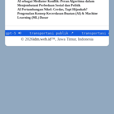
AI sebagai Mediator Konflik: Peran Algoritma dalam
Menjembatani Perbedaan Sosial dan Politik
AI Pertambangan Nikel: Cerdas, Tapi Hijaukah?
Pengenalan Konsep Kecerdasan Buatan (AI) & Machine
Learning (ML) Dasar
transportasi publik 📍
transportasi cerdas 📈
j
©
2026
idm.web.id
™
, Jawa Timur, Indonesia