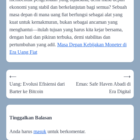
ekonomi yang stabil dan berkelanjutan bagi semua? Sebuah
masa depan di mana uang fiat berfungsi sebagai alat yang
kuat untuk kemakmuran, bukan sebagai ancaman yang
menghantui—itulah tujuan yang harus kita kejar bersama,
dengan hati dan pikiran terbuka, demi stabilitas dan
pertumbuhan yang adil.
Masa Depan Kebijakan Moneter di
Era Uang Fiat
Navigasi
⟵
⟶
pos
Uang: Evolusi Efisiensi dari
Emas: Safe Haven Abadi di
Barter ke Bitcoin
Era Digital
Tinggalkan Balasan
Anda harus
masuk
untuk berkomentar.