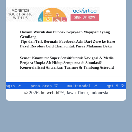
Hayam Wuruk dan Puncak Kejayaan Majapahit yang
Gemilang
Tips dan Trik Bermain Facebook Ads: Dari Zero ke Hero
Paxel Revolusi Cold Chain untuk Pasar Makanan Beku
Sensor Kuantum: Super Sensitif untuk Navigasi & Medis
Penjara Utopia AI: Hidup Sempurna di Simulasi?
Komersialisasi Antariksa: Turisme & Tambang Asteroid
penalaran 💡
multimodal 📍
gpt-5 💡
transportasi 
©
2026
idm.web.id
™
, Jawa Timur, Indonesia