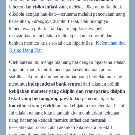
inheren dan
risiko inflasi
yang melekat. Jika uang fiat tidak
dikelola dengan hati-hati—terutama melalui pencetakan uang
berlebihan, kurangnya disiplin fiskal, atau hilangnya
kepercayaan publik—ia dapat mengikis daya beli
masyarakat, menciptakan ketidakpastian ekonomi, dan
bahkan memicu krisis sosial atau hiperinflasi.
Kelemahan dan
Risiko Uang Fiat
Oleh karena itu, mengelola uang fiat dengan bijaksana adalah
imperatif mutlak untuk mencapai keseimbangan antara
stabilitas ekonomi dan pertumbuhan yang berkelanjutan. Ini
menuntut
independensi bank sentral
dari tekanan politik,
kebijakan moneter yang disiplin dan transparan
,
disiplin
fiskal yang bertanggung jawab
dari pemerintah, serta
koordinasi yang efektif
antara kebijakan moneter dan fiskal.
Ini adalah tentang kita: akankah kita membiarkan kekuatan
uang fiat tanpa kendali memicu inflasi dan merusak
kesejahteraan rakyat, atau akankah kita secara proaktif
membentuk pengelolaan yang bijaksana, demi masa depan