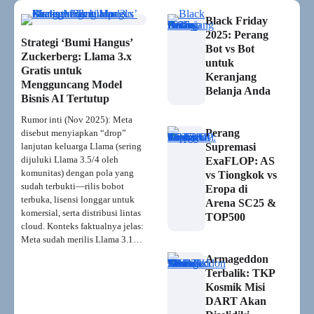
Black Friday
2025: Perang
Strategi ‘Bumi Hangus’
Bot vs Bot
Zuckerberg: Llama 3.x
untuk
Gratis untuk
Keranjang
Mengguncang Model
Belanja Anda
Bisnis AI Tertutup
Rumor inti (Nov 2025): Meta
Perang
disebut menyiapkan “drop”
lanjutan keluarga Llama (sering
Supremasi
dijuluki Llama 3.5/4 oleh
ExaFLOP: AS
komunitas) dengan pola yang
vs Tiongkok vs
sudah terbukti—rilis bobot
Eropa di
terbuka, lisensi longgar untuk
Arena SC25 &
komersial, serta distribusi lintas
TOP500
cloud. Konteks faktualnya jelas:
Meta sudah merilis Llama 3.1…
Armageddon
Terbalik: TKP
Kosmik Misi
DART Akan