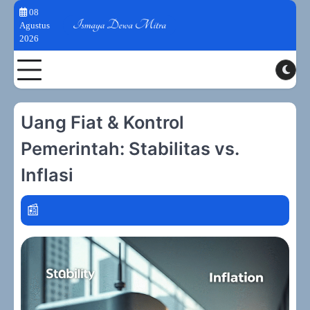
Skip
08
to
Agustus
2026
content
Toggle
Uang Fiat & Kontrol
Pemerintah: Stabilitas vs.
Inflasi