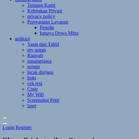
Tentang Kami
Kebijakan Privasi
privacy policy
Persyaratan Layanan
Penulis
Ismaya Dewa Mitra
aplikasi
Yasin dan Tahlil
my quran
Ruqyah
pasaranjawa
nujum
lacak durjana
hoki
cek resi
Code
My Wifi
Screenshot Print
laser
Toggle
Login
Register
Theme
Mode