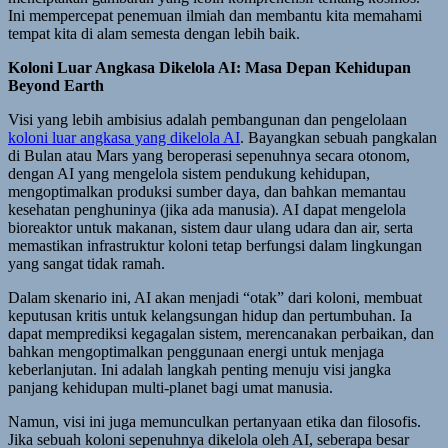
Ini mempercepat penemuan ilmiah dan membantu kita memahami
tempat kita di alam semesta dengan lebih baik.
Koloni Luar Angkasa Dikelola AI: Masa Depan Kehidupan
Beyond Earth
Visi yang lebih ambisius adalah pembangunan dan pengelolaan
koloni luar angkasa yang dikelola AI
. Bayangkan sebuah pangkalan
di Bulan atau Mars yang beroperasi sepenuhnya secara otonom,
dengan AI yang mengelola sistem pendukung kehidupan,
mengoptimalkan produksi sumber daya, dan bahkan memantau
kesehatan penghuninya (jika ada manusia). AI dapat mengelola
bioreaktor untuk makanan, sistem daur ulang udara dan air, serta
memastikan infrastruktur koloni tetap berfungsi dalam lingkungan
yang sangat tidak ramah.
Dalam skenario ini, AI akan menjadi “otak” dari koloni, membuat
keputusan kritis untuk kelangsungan hidup dan pertumbuhan. Ia
dapat memprediksi kegagalan sistem, merencanakan perbaikan, dan
bahkan mengoptimalkan penggunaan energi untuk menjaga
keberlanjutan. Ini adalah langkah penting menuju visi jangka
panjang kehidupan multi-planet bagi umat manusia.
Namun, visi ini juga memunculkan pertanyaan etika dan filosofis.
Jika sebuah koloni sepenuhnya dikelola oleh AI, seberapa besar