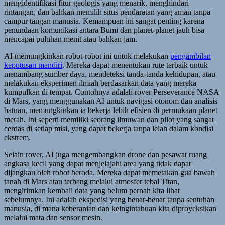
mengidentifikasi fitur geologis yang menarik, menghindari
rintangan, dan bahkan memilih situs pendaratan yang aman tanpa
campur tangan manusia. Kemampuan ini sangat penting karena
penundaan komunikasi antara Bumi dan planet-planet jauh bisa
mencapai puluhan menit atau bahkan jam.
AI memungkinkan robot-robot ini untuk melakukan
pengambilan
keputusan mandiri
. Mereka dapat menentukan rute terbaik untuk
menambang sumber daya, mendeteksi tanda-tanda kehidupan, atau
melakukan eksperimen ilmiah berdasarkan data yang mereka
kumpulkan di tempat. Contohnya adalah rover Perseverance NASA
di Mars, yang menggunakan AI untuk navigasi otonom dan analisis
batuan, memungkinkan ia bekerja lebih efisien di permukaan planet
merah. Ini seperti memiliki seorang ilmuwan dan pilot yang sangat
cerdas di setiap misi, yang dapat bekerja tanpa lelah dalam kondisi
ekstrem.
Selain rover, AI juga mengembangkan drone dan pesawat ruang
angkasa kecil yang dapat menjelajahi area yang tidak dapat
dijangkau oleh robot beroda. Mereka dapat memetakan gua bawah
tanah di Mars atau terbang melalui atmosfer tebal Titan,
mengirimkan kembali data yang belum pernah kita lihat
sebelumnya. Ini adalah ekspedisi yang benar-benar tanpa sentuhan
manusia, di mana keberanian dan keingintahuan kita diproyeksikan
melalui mata dan sensor mesin.