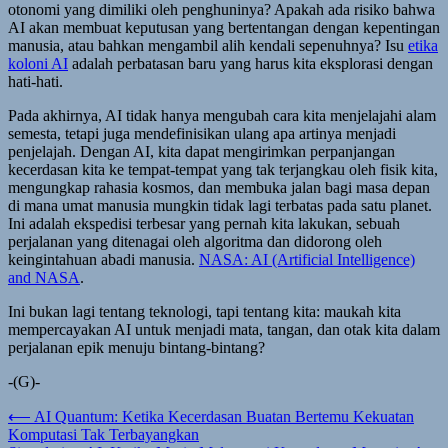
otonomi yang dimiliki oleh penghuninya? Apakah ada risiko bahwa
AI akan membuat keputusan yang bertentangan dengan kepentingan
manusia, atau bahkan mengambil alih kendali sepenuhnya? Isu
etika
koloni AI
adalah perbatasan baru yang harus kita eksplorasi dengan
hati-hati.
Pada akhirnya, AI tidak hanya mengubah cara kita menjelajahi alam
semesta, tetapi juga mendefinisikan ulang apa artinya menjadi
penjelajah. Dengan AI, kita dapat mengirimkan perpanjangan
kecerdasan kita ke tempat-tempat yang tak terjangkau oleh fisik kita,
mengungkap rahasia kosmos, dan membuka jalan bagi masa depan
di mana umat manusia mungkin tidak lagi terbatas pada satu planet.
Ini adalah ekspedisi terbesar yang pernah kita lakukan, sebuah
perjalanan yang ditenagai oleh algoritma dan didorong oleh
keingintahuan abadi manusia.
NASA: AI (Artificial Intelligence)
and NASA
.
Ini bukan lagi tentang teknologi, tapi tentang kita: maukah kita
mempercayakan AI untuk menjadi mata, tangan, dan otak kita dalam
perjalanan epik menuju bintang-bintang?
-(G)-
Navigasi
⟵
AI Quantum: Ketika Kecerdasan Buatan Bertemu Kekuatan
Komputasi Tak Terbayangkan
pos