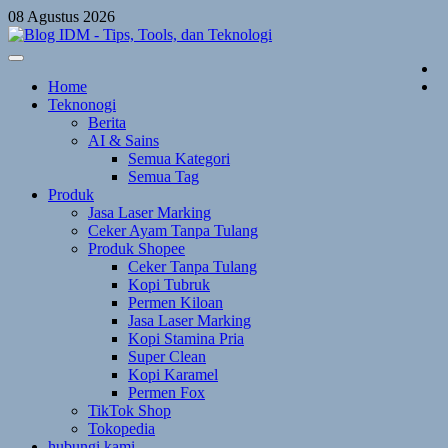
Skip
08 Agustus 2026
to
content
Home
Teknonogi
Berita
AI & Sains
Semua Kategori
Semua Tag
Produk
Jasa Laser Marking
Ceker Ayam Tanpa Tulang
Produk Shopee
Ceker Tanpa Tulang
Kopi Tubruk
Permen Kiloan
Jasa Laser Marking
Kopi Stamina Pria
Super Clean
Kopi Karamel
Permen Fox
TikTok Shop
Tokopedia
hubungi kami