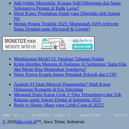
Judi Online Merajalela: Kenapa Sulit Diberantas dan Siapa
Sebenarnya Pemain di Balik Layar?
Mesir Kuno: Peradaban Abadi yang Dibentuk oleh Sungai
Nil
Medan Perang Terakhir 2025: Mampukah AWS re:Invent
Balas Dendam pada Microsoft & Google?
Membangun Model AI: Panduan Tahapan Praktis
Krisis Identitas Manusia di Hadapan AI Sempurna: Siapa Kita
Jika Mesin Bisa Melakukan Segalanya?
Ninja Xpress Ksatria Impor Penakluk Pelosok dan COD
Apakah AI Akan Mencuri Pasanganmu? Studi Kasus
Hubungan Romantis di Era Algoritma
Menggali Harta Karun Grok 3: Fitur Tersembunyi dan Trik
Rahasia untuk Sukses Digital di Indonesia 2025
Reels vs Shorts: Mana yang Lebih Cuan di 2025?
 ai ✍️
prediksi logis 💡
penalaran ✍️
multimodal 
©
2026
idm.web.id
™
, Jawa Timur, Indonesia