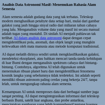
Analisis Data Astronomi Masif: Menemukan Rahasia Alam
Semesta
Alam semesta adalah gudang data yang tak terbatas. Teleskop
modern menghasilkan petabyte data setiap hari, mulai dari gambar
galaksi yang jauh hingga sinyal radio dari miliaran tahun cahaya
yang lalu. Menganalisis volume data yang masif ini secara manual
adalah tugas yang mustahil. Di sinilah AI menjadi pahlawan tak
terlihat.
AI dalam analisis data astronomi
dapat dengan cepat
mengidentifikasi pola, anomali, dan objek langit yang mungkin
terlewatkan oleh mata manusia atau metode komputasi tradisional.
AI dapat melatih dirinya sendiri untuk mengklasifikasikan galaksi,
mendeteksi eksoplanet, atau bahkan mencari tanda-tanda kehidupan
di luar Bumi dengan menganalisis spektrum cahaya dari bintang-
bintang. Contohnya, algoritma AI telah digunakan untuk
menemukan ribuan planet baru dan mengidentifikasi fenomena
kosmik langka yang sebelumnya tidak terdeteksi. Ini adalah seperti
memiliki ribuan astronom paling cerdas yang bekerja 24/7, tanpa
lelah, untuk mengungkap rahasia alam semesta.
Kemampuan AI untuk memproses data dari berbagai sumber juga
sangat penting. AI dapat mengintegrasikan informasi dari teleskop
berbasis Bumi, satelit luar angkasa, dan probe antariksa,
menciptakan gambaran yang lebih komprehensif tentang kosmos.