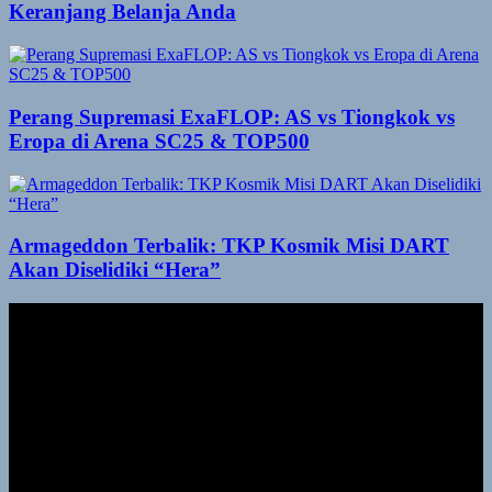
Keranjang Belanja Anda
Perang Supremasi ExaFLOP: AS vs Tiongkok vs
Eropa di Arena SC25 & TOP500
Armageddon Terbalik: TKP Kosmik Misi DART
Akan Diselidiki “Hera”