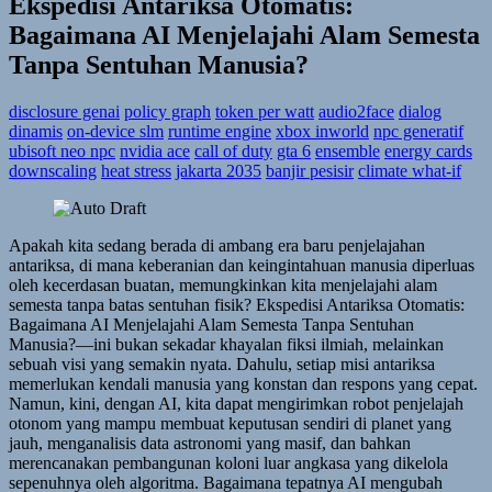
Ekspedisi Antariksa Otomatis:
Bagaimana AI Menjelajahi Alam Semesta
Tanpa Sentuhan Manusia?
disclosure genai
policy graph
token per watt
audio2face
dialog
dinamis
on-device slm
runtime engine
xbox inworld
npc generatif
ubisoft neo npc
nvidia ace
call of duty
gta 6
ensemble
energy cards
downscaling
heat stress
jakarta 2035
banjir pesisir
climate what-if
Apakah kita sedang berada di ambang era baru penjelajahan
antariksa, di mana keberanian dan keingintahuan manusia diperluas
oleh kecerdasan buatan, memungkinkan kita menjelajahi alam
semesta tanpa batas sentuhan fisik? Ekspedisi Antariksa Otomatis:
Bagaimana AI Menjelajahi Alam Semesta Tanpa Sentuhan
Manusia?—ini bukan sekadar khayalan fiksi ilmiah, melainkan
sebuah visi yang semakin nyata. Dahulu, setiap misi antariksa
memerlukan kendali manusia yang konstan dan respons yang cepat.
Namun, kini, dengan AI, kita dapat mengirimkan robot penjelajah
otonom yang mampu membuat keputusan sendiri di planet yang
jauh, menganalisis data astronomi yang masif, dan bahkan
merencanakan pembangunan koloni luar angkasa yang dikelola
sepenuhnya oleh algoritma. Bagaimana tepatnya AI mengubah