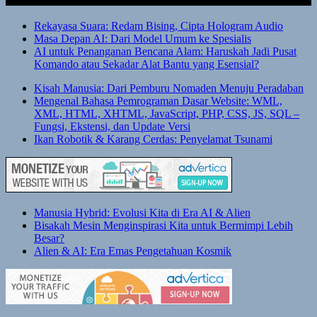
Rekayasa Suara: Redam Bising, Cipta Hologram Audio
Masa Depan AI: Dari Model Umum ke Spesialis
AI untuk Penanganan Bencana Alam: Haruskah Jadi Pusat
Komando atau Sekadar Alat Bantu yang Esensial?
Kisah Manusia: Dari Pemburu Nomaden Menuju Peradaban
Mengenal Bahasa Pemrograman Dasar Website: WML,
XML, HTML, XHTML, JavaScript, PHP, CSS, JS, SQL –
Fungsi, Ekstensi, dan Update Versi
Ikan Robotik & Karang Cerdas: Penyelamat Tsunami
Manusia Hybrid: Evolusi Kita di Era AI & Alien
Bisakah Mesin Menginspirasi Kita untuk Bermimpi Lebih
Besar?
Alien & AI: Era Emas Pengetahuan Kosmik