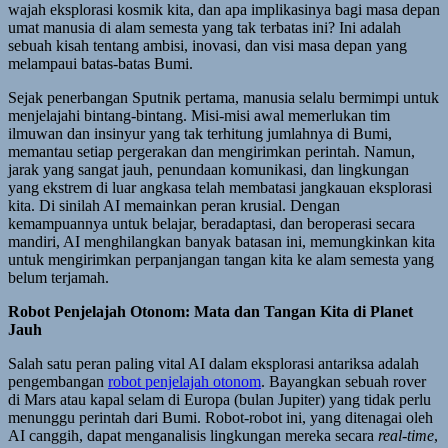
wajah eksplorasi kosmik kita, dan apa implikasinya bagi masa depan
umat manusia di alam semesta yang tak terbatas ini? Ini adalah
sebuah kisah tentang ambisi, inovasi, dan visi masa depan yang
melampaui batas-batas Bumi.
Sejak penerbangan Sputnik pertama, manusia selalu bermimpi untuk
menjelajahi bintang-bintang. Misi-misi awal memerlukan tim
ilmuwan dan insinyur yang tak terhitung jumlahnya di Bumi,
memantau setiap pergerakan dan mengirimkan perintah. Namun,
jarak yang sangat jauh, penundaan komunikasi, dan lingkungan
yang ekstrem di luar angkasa telah membatasi jangkauan eksplorasi
kita. Di sinilah AI memainkan peran krusial. Dengan
kemampuannya untuk belajar, beradaptasi, dan beroperasi secara
mandiri, AI menghilangkan banyak batasan ini, memungkinkan kita
untuk mengirimkan perpanjangan tangan kita ke alam semesta yang
belum terjamah.
Robot Penjelajah Otonom: Mata dan Tangan Kita di Planet
Jauh
Salah satu peran paling vital AI dalam eksplorasi antariksa adalah
pengembangan
robot penjelajah otonom
. Bayangkan sebuah rover
di Mars atau kapal selam di Europa (bulan Jupiter) yang tidak perlu
menunggu perintah dari Bumi. Robot-robot ini, yang ditenagai oleh
AI canggih, dapat menganalisis lingkungan mereka secara
real-time
,