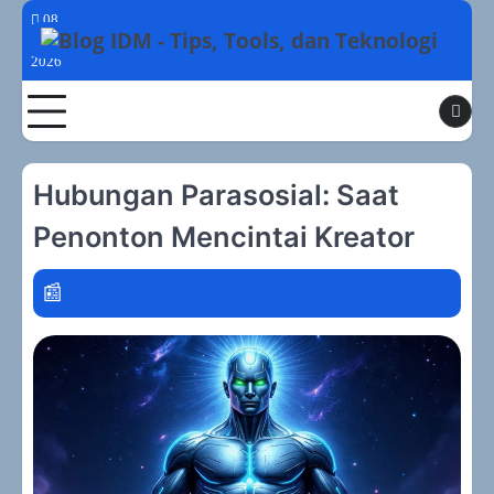
Skip
08
to
Agustus
2026
content
Toggle
Hubungan Parasosial: Saat
Penonton Mencintai Kreator