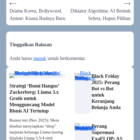
Navigasi
⟵
⟶
pos
Drama Korea, Bollywood,
Diktator Algoritma: AI Bentuk
Anime: Kuasa Budaya Baru
Selera, Hapus Pilihan
Tinggalkan Balasan
Anda harus
masuk
untuk berkomentar.
Black Friday
2025: Perang
Strategi ‘Bumi Hangus’
Bot vs Bot
Zuckerberg: Llama 3.x
untuk
Gratis untuk
Keranjang
Mengguncang Model
Belanja Anda
Bisnis AI Tertutup
Rumor inti (Nov 2025): Meta
Perang
disebut menyiapkan “drop”
lanjutan keluarga Llama (sering
Supremasi
dijuluki Llama 3.5/4 oleh
ExaFLOP: AS