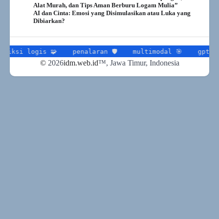
Alat Murah, dan Tips Aman Berburu Logam Mulia”
AI dan Cinta: Emosi yang Disimulasikan atau Luka yang
Dibiarkan?
gis 🧩
penalaran 🛡
multimodal 🎯
gpt-5 📍
tra
©
2026
idm.web.id
™
, Jawa Timur, Indonesia