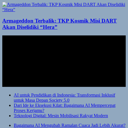
Armageddon Terbalik: TKP Kosmik Misi DART
Akan Diselidiki “Hera”
AI untuk Pendidikan di Indonesia: Transformasi Inklusif
untuk Masa Depan Society 5.0
Dari Ide ke Eksekusi Kilat: Bagaimana AI Mempercepat
Proses Kerjamu?
Teknologi Digital: Mesin Mobilisasi Rakyat Modern
Bagaimana AI Mengubah Ramalan Cuaca Jadi Lebih Akurat?