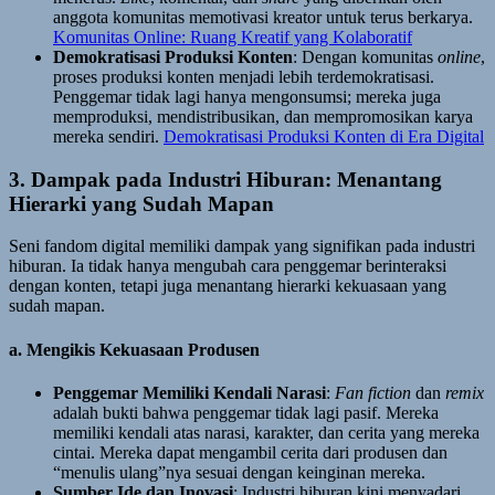
anggota komunitas memotivasi kreator untuk terus berkarya.
Komunitas Online: Ruang Kreatif yang Kolaboratif
Demokratisasi Produksi Konten
: Dengan komunitas
online
,
proses produksi konten menjadi lebih terdemokratisasi.
Penggemar tidak lagi hanya mengonsumsi; mereka juga
memproduksi, mendistribusikan, dan mempromosikan karya
mereka sendiri.
Demokratisasi Produksi Konten di Era Digital
3. Dampak pada Industri Hiburan: Menantang
Hierarki yang Sudah Mapan
Seni fandom digital memiliki dampak yang signifikan pada industri
hiburan. Ia tidak hanya mengubah cara penggemar berinteraksi
dengan konten, tetapi juga menantang hierarki kekuasaan yang
sudah mapan.
a. Mengikis Kekuasaan Produsen
Penggemar Memiliki Kendali Narasi
:
Fan fiction
dan
remix
adalah bukti bahwa penggemar tidak lagi pasif. Mereka
memiliki kendali atas narasi, karakter, dan cerita yang mereka
cintai. Mereka dapat mengambil cerita dari produsen dan
“menulis ulang”nya sesuai dengan keinginan mereka.
Sumber Ide dan Inovasi
: Industri hiburan kini menyadari