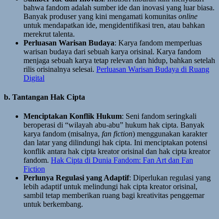
bahwa fandom adalah sumber ide dan inovasi yang luar biasa.
Banyak produser yang kini mengamati komunitas
online
untuk mendapatkan ide, mengidentifikasi tren, atau bahkan
merekrut talenta.
Perluasan Warisan Budaya
: Karya fandom memperluas
warisan budaya dari sebuah karya orisinal. Karya fandom
menjaga sebuah karya tetap relevan dan hidup, bahkan setelah
rilis orisinalnya selesai.
Perluasan Warisan Budaya di Ruang
Digital
b. Tantangan Hak Cipta
Menciptakan Konflik Hukum
: Seni fandom seringkali
beroperasi di “wilayah abu-abu” hukum hak cipta. Banyak
karya fandom (misalnya,
fan fiction
) menggunakan karakter
dan latar yang dilindungi hak cipta. Ini menciptakan potensi
konflik antara hak cipta kreator orisinal dan hak cipta kreator
fandom.
Hak Cipta di Dunia Fandom: Fan Art dan Fan
Fiction
Perlunya Regulasi yang Adaptif
: Diperlukan regulasi yang
lebih adaptif untuk melindungi hak cipta kreator orisinal,
sambil tetap memberikan ruang bagi kreativitas penggemar
untuk berkembang.