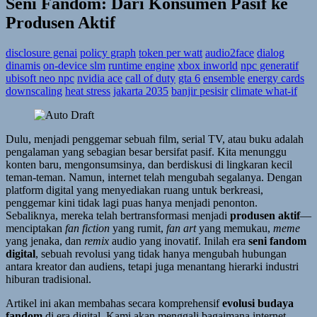
Seni Fandom: Dari Konsumen Pasif ke
Produsen Aktif
disclosure genai
policy graph
token per watt
audio2face
dialog
dinamis
on-device slm
runtime engine
xbox inworld
npc generatif
ubisoft neo npc
nvidia ace
call of duty
gta 6
ensemble
energy cards
downscaling
heat stress
jakarta 2035
banjir pesisir
climate what-if
Dulu, menjadi penggemar sebuah film, serial TV, atau buku adalah
pengalaman yang sebagian besar bersifat pasif. Kita menunggu
konten baru, mengonsumsinya, dan berdiskusi di lingkaran kecil
teman-teman. Namun, internet telah mengubah segalanya. Dengan
platform digital yang menyediakan ruang untuk berkreasi,
penggemar kini tidak lagi puas hanya menjadi penonton.
Sebaliknya, mereka telah bertransformasi menjadi
produsen aktif
—
menciptakan
fan fiction
yang rumit,
fan art
yang memukau,
meme
yang jenaka, dan
remix
audio yang inovatif. Inilah era
seni fandom
digital
, sebuah revolusi yang tidak hanya mengubah hubungan
antara kreator dan audiens, tetapi juga menantang hierarki industri
hiburan tradisional.
Artikel ini akan membahas secara komprehensif
evolusi budaya
fandom
di era digital. Kami akan menggali bagaimana internet