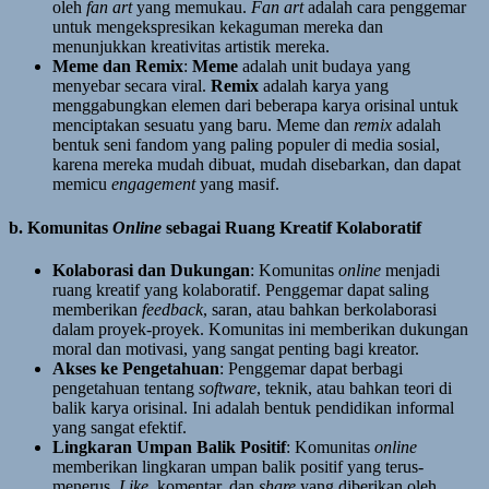
oleh
fan art
yang memukau.
Fan art
adalah cara penggemar
untuk mengekspresikan kekaguman mereka dan
menunjukkan kreativitas artistik mereka.
Meme dan Remix
:
Meme
adalah unit budaya yang
menyebar secara viral.
Remix
adalah karya yang
menggabungkan elemen dari beberapa karya orisinal untuk
menciptakan sesuatu yang baru. Meme dan
remix
adalah
bentuk seni fandom yang paling populer di media sosial,
karena mereka mudah dibuat, mudah disebarkan, dan dapat
memicu
engagement
yang masif.
b. Komunitas
Online
sebagai Ruang Kreatif Kolaboratif
Kolaborasi dan Dukungan
: Komunitas
online
menjadi
ruang kreatif yang kolaboratif. Penggemar dapat saling
memberikan
feedback
, saran, atau bahkan berkolaborasi
dalam proyek-proyek. Komunitas ini memberikan dukungan
moral dan motivasi, yang sangat penting bagi kreator.
Akses ke Pengetahuan
: Penggemar dapat berbagi
pengetahuan tentang
software
, teknik, atau bahkan teori di
balik karya orisinal. Ini adalah bentuk pendidikan informal
yang sangat efektif.
Lingkaran Umpan Balik Positif
: Komunitas
online
memberikan lingkaran umpan balik positif yang terus-
menerus.
Like
, komentar, dan
share
yang diberikan oleh