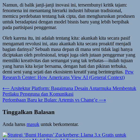
Namun, di balik janji-janji inovasi ini, tersembunyi kritik tajam:
fenomena ini menantang hierarki industri hiburan tradisional,
memicu perdebatan tentang hak cipta, dan mengharuskan produsen
untuk beradaptasi dengan model bisnis baru yang lebih berpihak
pada partisipasi penggemar.
Oleh karena itu, ini adalah tentang kita: akankah kita secara pasif
mengamati revolusi ini, atau akankah kita secara proaktif menjadi
bagian darinya? Sebuah masa depan di mana seni tidak lagi hanya
diciptakan oleh profesional, tetapi juga oleh jutaan penggemar yang
memiliki kreativitas dan semangat yang tak terbatas—itulah tujuan
yang harus kita kejar bersama, dengan hati dan pikiran terbuka,
demi seni yang sejati dan ekosistem kreatif yang berintegritas.
Pew
Research Center: How Americans View AI (General Context)
Navigasi
⟵
Arsitektur Platform: Bagaimana Desain Antarmuka Membentuk
Perilaku Pengguna dan Komunikasi
pos
Perlombaan Baru ke Bulan: Artemis vs Chang’e
⟶
Tinggalkan Balasan
Anda harus
masuk
untuk berkomentar.