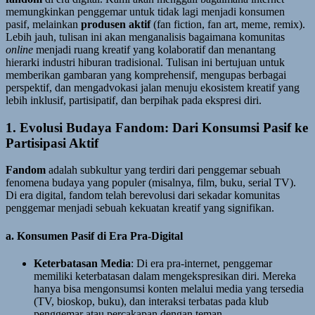
memungkinkan penggemar untuk tidak lagi menjadi konsumen
pasif, melainkan
produsen aktif
(fan fiction, fan art, meme, remix).
Lebih jauh, tulisan ini akan menganalisis bagaimana komunitas
online
menjadi ruang kreatif yang kolaboratif dan menantang
hierarki industri hiburan tradisional. Tulisan ini bertujuan untuk
memberikan gambaran yang komprehensif, mengupas berbagai
perspektif, dan mengadvokasi jalan menuju ekosistem kreatif yang
lebih inklusif, partisipatif, dan berpihak pada ekspresi diri.
1. Evolusi Budaya Fandom: Dari Konsumsi Pasif ke
Partisipasi Aktif
Fandom
adalah subkultur yang terdiri dari penggemar sebuah
fenomena budaya yang populer (misalnya, film, buku, serial TV).
Di era digital, fandom telah berevolusi dari sekadar komunitas
penggemar menjadi sebuah kekuatan kreatif yang signifikan.
a. Konsumen Pasif di Era Pra-Digital
Keterbatasan Media
: Di era pra-internet, penggemar
memiliki keterbatasan dalam mengekspresikan diri. Mereka
hanya bisa mengonsumsi konten melalui media yang tersedia
(TV, bioskop, buku), dan interaksi terbatas pada klub
penggemar atau percakapan dengan teman.