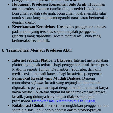
Hubungan Produsen-Konsumen Satu Arah
: Hubungan
antara produsen konten (studio film, penerbit buku) dan
konsumen adalah satu arah. Konsumen tidak memiliki jalur
untuk secara langsung memengaruhi narasi atau berinteraksi
dengan kreator.
Keterbatasan Kreativitas
: Kreativitas penggemar terbatas
pada media yang tersedia, seperti majalah penggemar
(
fanzine
) yang diproduksi secara manual atau klub yang
berinteraksi secara fisik.
b. Transformasi Menjadi Produsen Aktif
Internet sebagai Platform Ekspresi
: Internet menyediakan
platform yang tak terbatas bagi penggemar untuk berekspresi.
Platform seperti Tumblr, DeviantArt, YouTube, dan kini
media sosial, menjadi kanvas bagi kreativitas penggemar.
Perangkat Kreatif yang Mudah Diakses
: Dengan
munculnya
software
kreatif yang terjangkau dan mudah
digunakan, penggemar dapat dengan mudah membuat karya-
karya orisinal. Alat-alat digital ini mendemokratisasi proses
kreatif, yang dulunya hanya dapat diakses oleh para
profesional.
Demokratisasi Kreativitas di Era Digital
Kolaborasi Global
: Internet memungkinkan penggemar dari
seluruh dunia untuk berkolaborasi dalam proyek-proyek