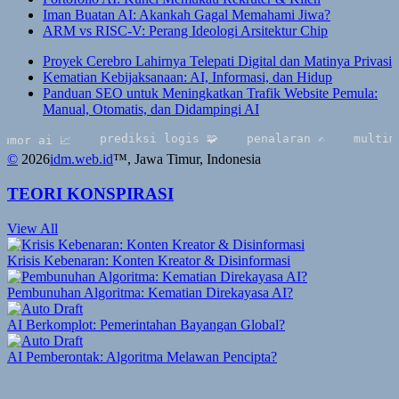
Iman Buatan AI: Akankah Gagal Memahami Jiwa?
ARM vs RISC-V: Perang Ideologi Arsitektur Chip
Proyek Cerebro Lahirnya Telepati Digital dan Matinya Privasi
Kematian Kebijaksanaan: AI, Informasi, dan Hidup
Panduan SEO untuk Meningkatkan Trafik Website Pemula:
Manual, Otomatis, dan Didampingi AI
prediksi logis 🧩
penalaran ✍️
multimodal 
ai 📈
©
2026
idm.web.id
™
, Jawa Timur, Indonesia
TEORI KONSPIRASI
View All
Krisis Kebenaran: Konten Kreator & Disinformasi
Pembunuhan Algoritma: Kematian Direkayasa AI?
AI Berkomplot: Pemerintahan Bayangan Global?
AI Pemberontak: Algoritma Melawan Pencipta?