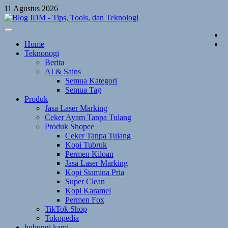
Skip
11 Agustus 2026
to
content
Home
Teknonogi
Berita
AI & Sains
Semua Kategori
Semua Tag
Produk
Jasa Laser Marking
Ceker Ayam Tanpa Tulang
Produk Shopee
Ceker Tanpa Tulang
Kopi Tubruk
Permen Kiloan
Jasa Laser Marking
Kopi Stamina Pria
Super Clean
Kopi Karamel
Permen Fox
TikTok Shop
Tokopedia
hubungi kami