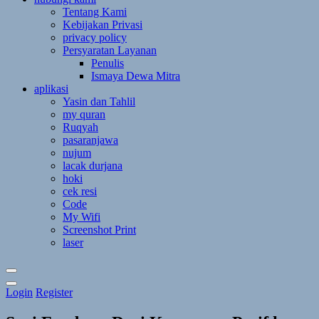
Tentang Kami
Kebijakan Privasi
privacy policy
Persyaratan Layanan
Penulis
Ismaya Dewa Mitra
aplikasi
Yasin dan Tahlil
my quran
Ruqyah
pasaranjawa
nujum
lacak durjana
hoki
cek resi
Code
My Wifi
Screenshot Print
laser
Toggle
Login
Register
Theme
Mode