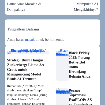
Latin: Akar Masalah &
Mampukah AI
Dampaknya
Mengakhirinya?
Tinggalkan Balasan
Anda harus
masuk
untuk berkomentar.
Black Friday
2025: Perang
Strategi ‘Bumi Hangus’
Bot vs Bot
Zuckerberg: Llama 3.x
untuk
Gratis untuk
Keranjang
Mengguncang Model
Belanja Anda
Bisnis AI Tertutup
Rumor inti (Nov 2025): Meta
Perang
disebut menyiapkan “drop”
lanjutan keluarga Llama (sering
Supremasi
dijuluki Llama 3.5/4 oleh
ExaFLOP: AS
komunitas) dengan pola yang
vs Tiongkok vs