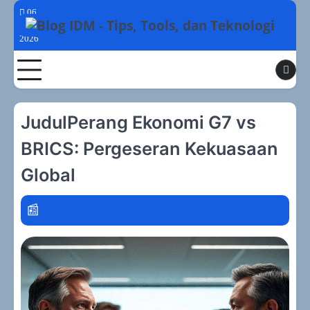
Skip
06
to
Agustus
2026
content
Toggle
JudulPerang Ekonomi G7 vs
BRICS: Pergeseran Kekuasaan
Global