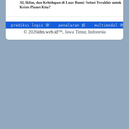
AI, Iklim, dan Kehidupan di Luar Bumi: Solusi Terakhir untuk
Krisis Planet Kita?
diksi logis 🧭
penalaran 📰
multimodal 🧭
gpt-5 
©
2026
idm.web.id
™
, Jawa Timur, Indonesia