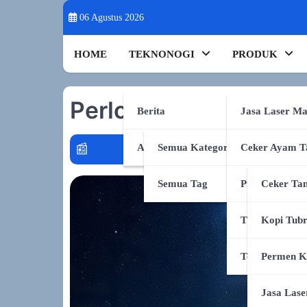
Skip
06 Agustus 2026
to
content
HOME
TEKNONOGI
PRODUK
Perlombaan Baru ke B
Berita
Jasa Laser Ma
AI & Sains
Semua Kategori
Ceker Ayam T
sclosure genai
policy graph
token per watt
audio2
Semua Tag
Produk Shope
Ceker Tan
TikTok Shop
Kopi Tub
Tokopedia
Permen K
Jasa Lase