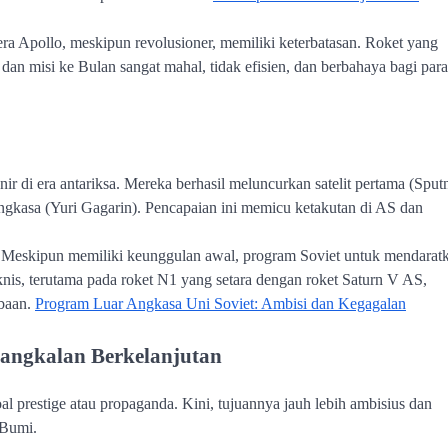
 era Apollo, meskipun revolusioner, memiliki keterbatasan. Roket yang
 dan misi ke Bulan sangat mahal, tidak efisien, dan berbahaya bagi para
nir di era antariksa. Mereka berhasil meluncurkan satelit pertama (Sput
ngkasa (Yuri Gagarin). Pencapaian ini memicu ketakutan di AS dan
 Meskipun memiliki keunggulan awal, program Soviet untuk mendarat
knis, terutama pada roket N1 yang setara dengan roket Saturn V AS,
mbaan.
Program Luar Angkasa Uni Soviet: Ambisi dan Kegagalan
 Pangkalan Berkelanjutan
al prestige atau propaganda. Kini, tujuannya jauh lebih ambisius dan
 Bumi.