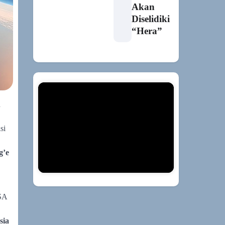
Akan
Diselidiki
“Hera”
h
si
g’e
SA
sia