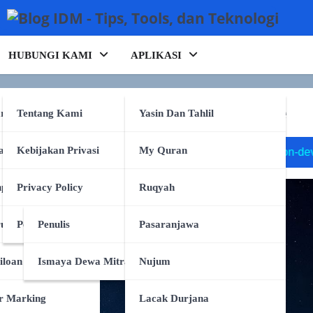
HUBUNGI KAMI
APLIKASI
ulan: Artemis vs Chang’e
rking
Tentang Kami
Yasin Dan Tahlil
anpa Tulang
Kebijakan Privasi
My Quran
face
dialog dinamis
on-device slm
runtime engine
e
pa Tulang
Privacy Policy
Ruqyah
ruk
Persyaratan Layanan
Penulis
Pasaranjawa
iloan
Ismaya Dewa Mitra
Nujum
r Marking
Lacak Durjana