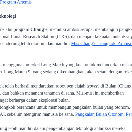
m Program Artemis
eknologi
 melalui program
Chang’e
, memiliki ambisi serupa: membangun pangk
ational Lunar Research Station (ILRS), dan menjadi kekuatan antariksa
cenderung lebih otonom dan mandiri.
Misi Chang’e Tiongkok: Ambisi 
k menggunakan roket Long March yang kuat untuk meluncurkan misi-
et Long March 9, yang sedang dikembangkan, akan setara dengan roke
ok telah berhasil mendaratkan robot penjelajah (
rover
) di Bulan (Chang
 dan bahkan menanam tanaman di sana. Misi-misi ini memberikan
gat berharga dalam eksplorasi bulan.
Tiongkok berencana untuk membangun pangkalan bulan yang otonom,
 AI, sebelum mengirim manusia ke sana.
Pangkalan Bulan Otonom: Pe
ung lebih mandiri dalam pengembangan teknologi antariksa mereka,