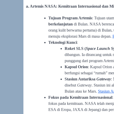
a. Artemis NASA: Kemitraan Internasional dan M
Tujuan Program Artemis
: Tujuan uta
berkelanjutan
di Bulan. NASA berencan
orang kulit berwarna pertama) di Bulan
menuju eksplorasi Mars di masa depan.
Teknologi Kunci
:
Roket SLS (
Space Launch S
dibangun. Ia dirancang untuk 
punggung dari program Artemi
Kapsul Orion
: Kapsul Orion 
berfungsi sebagai “rumah” mer
Stasiun Antariksa
Gateway
:
disebut
Gateway
. Stasiun ini
Bulan atau ke Mars.
Stasiun A
Fokus pada Kemitraan Internasional
:
fokus pada kemitraan. NASA telah menjal
ESA di Eropa, JAXA di Jepang) dan pe