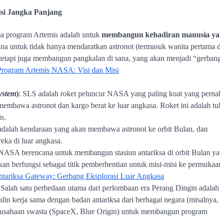
isi Jangka Panjang
ma program Artemis adalah untuk
membangun kehadiran manusia ya
a untuk tidak hanya mendaratkan astronot (termasuk wanita pertama 
, tetapi juga membangun pangkalan di sana, yang akan menjadi “gerban
Program Artemis NASA: Visi dan Misi
ystem
)
: SLS adalah roket peluncur NASA yang paling kuat yang perna
membawa astronot dan kargo berat ke luar angkasa. Roket ini adalah tu
s.
adalah kendaraan yang akan membawa astronot ke orbit Bulan, dan
eka di luar angkasa.
 NASA berencana untuk membangun stasiun antariksa di orbit Bulan y
 akan berfungsi sebagai titik pemberhentian untuk misi-misi ke permukaa
ntariksa Gateway: Gerbang Eksplorasi Luar Angkasa
 Salah satu perbedaan utama dari perlombaan era Perang Dingin adalah
in kerja sama dengan badan antariksa dari berbagai negara (misalnya,
rusahaan swasta (SpaceX, Blue Origin) untuk membangun program