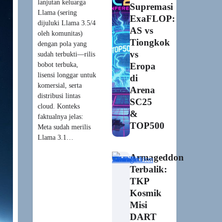
lanjutan keluarga
Supremasi
Llama (sering
ExaFLOP:
dijuluki Llama 3.5/4
AS vs
oleh komunitas)
Tiongkok
dengan pola yang
vs
sudah terbukti—rilis
bobot terbuka,
Eropa
lisensi longgar untuk
di
komersial, serta
Arena
distribusi lintas
SC25
cloud. Konteks
&
faktualnya jelas:
TOP500
Meta sudah merilis
Llama 3.1…
Armageddon
Terbalik:
TKP
Kosmik
Misi
DART