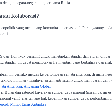
 dengan negara-negara lain, terutama Rusia.
 atau Kolaborasi?
geopolitik yang menantang komunitas internasional. Pertanyaannya ada
orasi.
AS dan Tiongkok bersaing untuk menetapkan standar dan aturan di luar
atu standar, ini dapat menciptakan fragmentasi yang berbahaya dan risi
mbaan ini berisiko meluas ke perlombaan senjata antariksa, di mana neg
nologi militer (misalnya, sistem anti-satelit) untuk menguasai ruang 
jata Antariksa: Ancaman Global
ya
: Bulan dan asteroid kaya akan sumber daya mineral (misalnya, air es
sional yang jelas tentang hak kepemilikan sumber daya, perlombaan i
eroid: Mimpi Emas Antariksa