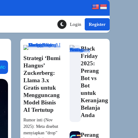
Login
Register
Toggle Theme Mode
Black
Friday
Strategi ‘Bumi
2025:
Hangus’
xbox inworld
npc generatif
ubisoft neo npc
nv
Perang
Zuckerberg:
Bot vs
Llama 3.x
Bot
Gratis untuk
untuk
Mengguncang
Keranjang
Model Bisnis
Belanja
AI Tertutup
Anda
Rumor inti (Nov
2025): Meta disebut
menyiapkan “drop”
Perang