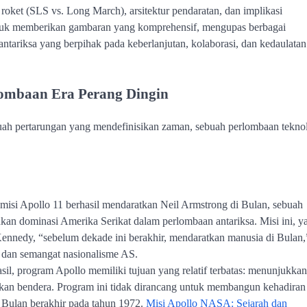
oket (SLS vs. Long March), arsitektur pendaratan, dan implikasi
n untuk memberikan gambaran yang komprehensif, mengupas berbagai
antariksa yang berpihak pada keberlanjutan, kolaborasi, dan kedaulatan
lombaan Era Perang Dingin
uah pertarungan yang mendefinisikan zaman, sebuah perlombaan teknol
 misi Apollo 11 berhasil mendaratkan Neil Armstrong di Bulan, sebuah
n dominasi Amerika Serikat dalam perlombaan antariksa. Misi ini, y
Kennedy, “sebelum dekade ini berakhir, mendaratkan manusia di Bulan,
i dan semangat nasionalisme AS.
sil, program Apollo memiliki tujuan yang relatif terbatas: menunjukkan
an bendera. Program ini tidak dirancang untuk membangun kehadiran
e Bulan berakhir pada tahun 1972.
Misi Apollo NASA: Sejarah dan