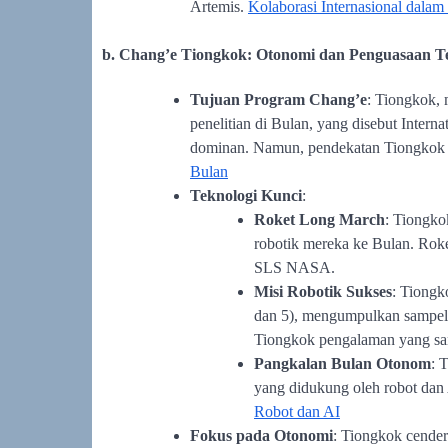
Artemis.
Kolaborasi Internasional dala
b. Chang’e Tiongkok: Otonomi dan Penguasaan T
Tujuan Program Chang’e
: Tiongkok,
penelitian di Bulan, yang disebut Intern
dominan. Namun, pendekatan Tiongkok 
Bulan
Teknologi Kunci
:
Roket Long March
: Tiongko
robotik mereka ke Bulan. Rok
SLS NASA.
Misi Robotik Sukses
: Tiongk
dan 5), mengumpulkan sampel,
Tiongkok pengalaman yang san
Pangkalan Bulan Otonom
: 
yang didukung oleh robot dan
Robot dan AI
Fokus pada Otonomi
: Tiongkok cender