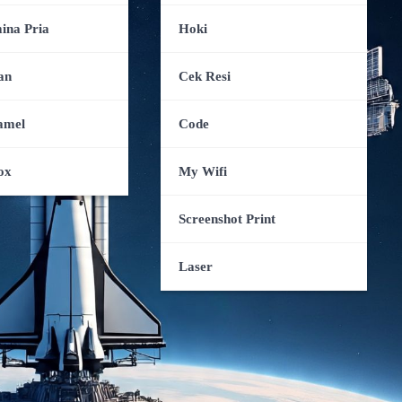
ina Pria
Hoki
an
Cek Resi
amel
Code
ox
My Wifi
Screenshot Print
Laser