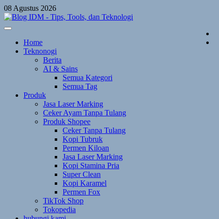
Skip
08 Agustus 2026
to
content
Home
Teknonogi
Berita
AI & Sains
Semua Kategori
Semua Tag
Produk
Jasa Laser Marking
Ceker Ayam Tanpa Tulang
Produk Shopee
Ceker Tanpa Tulang
Kopi Tubruk
Permen Kiloan
Jasa Laser Marking
Kopi Stamina Pria
Super Clean
Kopi Karamel
Permen Fox
TikTok Shop
Tokopedia
hubungi kami