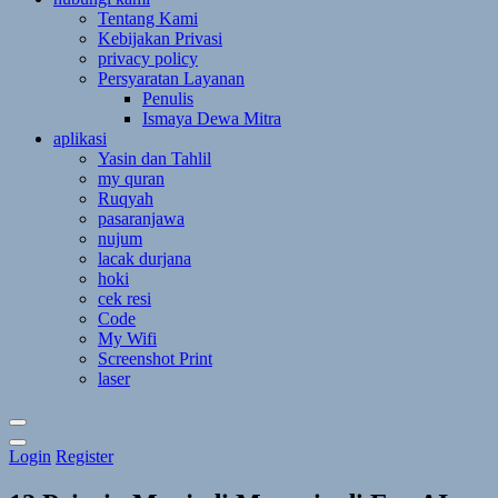
Tentang Kami
Kebijakan Privasi
privacy policy
Persyaratan Layanan
Penulis
Ismaya Dewa Mitra
aplikasi
Yasin dan Tahlil
my quran
Ruqyah
pasaranjawa
nujum
lacak durjana
hoki
cek resi
Code
My Wifi
Screenshot Print
laser
Toggle
Login
Register
Theme
Mode