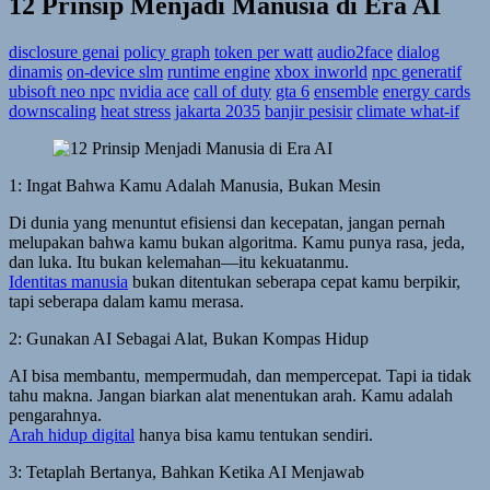
12 Prinsip Menjadi Manusia di Era AI
disclosure genai
policy graph
token per watt
audio2face
dialog
dinamis
on-device slm
runtime engine
xbox inworld
npc generatif
ubisoft neo npc
nvidia ace
call of duty
gta 6
ensemble
energy cards
downscaling
heat stress
jakarta 2035
banjir pesisir
climate what-if
1: Ingat Bahwa Kamu Adalah Manusia, Bukan Mesin
Di dunia yang menuntut efisiensi dan kecepatan, jangan pernah
melupakan bahwa kamu bukan algoritma. Kamu punya rasa, jeda,
dan luka. Itu bukan kelemahan—itu kekuatanmu.
Identitas manusia
bukan ditentukan seberapa cepat kamu berpikir,
tapi seberapa dalam kamu merasa.
2: Gunakan AI Sebagai Alat, Bukan Kompas Hidup
AI bisa membantu, mempermudah, dan mempercepat. Tapi ia tidak
tahu makna. Jangan biarkan alat menentukan arah. Kamu adalah
pengarahnya.
Arah hidup digital
hanya bisa kamu tentukan sendiri.
3: Tetaplah Bertanya, Bahkan Ketika AI Menjawab