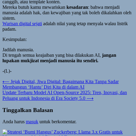
canggih, atau template konten.
Mereka butuh kamu mewariskan
kesadaran
: bahwa menjadi
manusia adalah hak, dan kewajiban yang tak boleh dikalahkan oleh
sistem.
Warisan digital sejati
adalah nilai yang tetap menyala walau listrik
padam.
Kesimpulan:
Jadilah manusia.
Di tengah semua keajaiban yang bisa dilakukan AI,
jangan
lupakan mukjizat menjadi manusia itu sendiri.
-(L)-
Navigasi
⟵
Jejak Digital, Jiwa Digital: Bagaimana Kita Tanpa Sadar
Membangun ‘Hantu’ Diri Kita di dalam AI
pos
Update Terbaru Model AI Open-Source 2025: Tren, Inovasi, dan
Peluang untuk Indonesia di Era Society 5.0
⟶
Tinggalkan Balasan
Anda harus
masuk
untuk berkomentar.