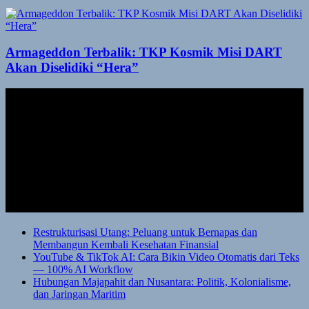
Armageddon Terbalik: TKP Kosmik Misi DART
Akan Diselidiki “Hera”
Restrukturisasi Utang: Peluang untuk Bernapas dan
Membangun Kembali Kesehatan Finansial
YouTube & TikTok AI: Cara Bikin Video Otomatis dari Teks
— 100% AI Workflow
Hubungan Majapahit dan Nusantara: Politik, Kolonialisme,
dan Jaringan Maritim