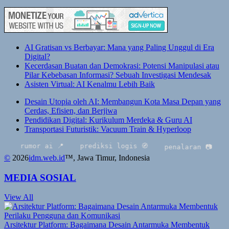
AI Gratisan vs Berbayar: Mana yang Paling Unggul di Era
Digital?
Kecerdasan Buatan dan Demokrasi: Potensi Manipulasi atau
Pilar Kebebasan Informasi? Sebuah Investigasi Mendesak
Asisten Virtual: AI Kenalmu Lebih Baik
Desain Utopia oleh AI: Membangun Kota Masa Depan yang
Cerdas, Efisien, dan Berjiwa
Pendidikan Digital: Kurikulum Merdeka & Guru AI
Transportasi Futuristik: Vacuum Train & Hyperloop
rumor ai 📍
prediksi logis 🧭
mult
penalaran 📷
©
2026
idm.web.id
™
, Jawa Timur, Indonesia
MEDIA SOSIAL
View All
Arsitektur Platform: Bagaimana Desain Antarmuka Membentuk