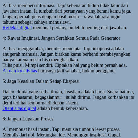
AI bisa memberi informasi. Tapi kebenaran hidup tidak lahir dari
jawaban instan. Ia tumbuh dari pertanyaan yang berani kamu jaga.
Jangan pernah puas dengan hasil mesin—rawatlah rasa ingin
tahumu sebagai cahaya manusiawi.
Refleksi digital
membuat pertanyaan lebih penting dari jawaban.
4: Rawat Imajinasi, Jangan Serahkan Semua Pada Generator
AI bisa menggambar, menulis, mencipta. Tapi imajinasi adalah
anugerah manusia. Jangan biarkan kamu berhenti membayangkan
hanya karena mesin bisa menghasilkan.
Tulis puisi. Mimpi sendiri. Ciptakan hal yang belum pernah ada.
AI dan kreativitas
harusnya jadi sahabat, bukan pengganti.
5: Jaga Keaslian Dalam Setiap Ekspresi
Dalam dunia yang serba tiruan, keaslian adalah harta. Suara hatimu,
gaya bahasamu, kegagalanmu—itulah dirimu. Jangan korbankan itu
demi terlihat sempurna di depan sistem.
Otentisitas digital
adalah bentuk keberanian.
6: Jangan Lupakan Proses
AI membuat hasil instan. Tapi manusia tumbuh lewat proses.
Menulis dari nol. Merangkai ide. Menunggu inspirasi. Gagal.