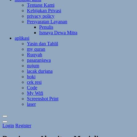
Tentang Kami
Kebijakan Privasi
privacy policy
Persyaratan Layanan
Penulis
Ismaya Dewa Mitra
aplikasi
Yasin dan Tahlil
my quran
Ruqyah
pasaranjawa
nujum
lacak durjana
hoki
cek resi
Code
My Wifi
Screenshot Print
laser
Toggle
Login
Register
Theme
Mode