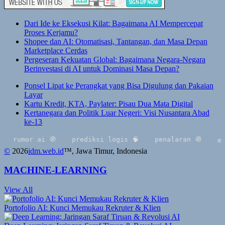
Dari Ide ke Eksekusi Kilat: Bagaimana AI Mempercepat
Proses Kerjamu?
Shopee dan AI: Otomatisasi, Tantangan, dan Masa Depan
Marketplace Cerdas
Pergeseran Kekuatan Global: Bagaimana Negara-Negara
Berinvestasi di AI untuk Dominasi Masa Depan?
Ponsel Lipat ke Perangkat yang Bisa Digulung dan Pakaian
Layar
Kartu Kredit, KTA, Paylater: Pisau Dua Mata Digital
Kertanegara dan Politik Luar Negeri: Visi Nusantara Abad
ke-13
umor ai 🧭
prediksi logis 🧠
penalaran 🧭
multimo
©
2026
idm.web.id
™
, Jawa Timur, Indonesia
MACHINE-LEARNING
View All
Portofolio AI: Kunci Memukau Rekruter & Klien