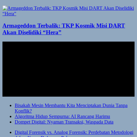
Armageddon Terbalik: TKP Kosmik Misi DART
Akan Diselidiki “Hera”
Bisakah Mesin Membantu Kita Menciptakan Dunia Tanpa
Konflik?
Algoritma Hidup Sempurna: AI Rancang Harimu
Dompet Digital: Nyaman Transaksi, Waspada Data
Digital Forensik vs. Analog Forensik: Perdebatan Metodologi