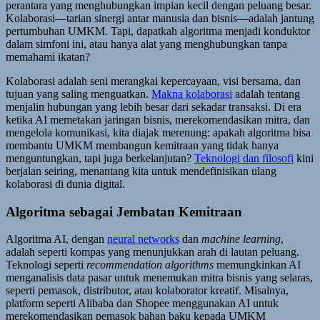
perantara yang menghubungkan impian kecil dengan peluang besar.
Kolaborasi—tarian sinergi antar manusia dan bisnis—adalah jantung
pertumbuhan UMKM. Tapi, dapatkah algoritma menjadi konduktor
dalam simfoni ini, atau hanya alat yang menghubungkan tanpa
memahami ikatan?
Kolaborasi adalah seni merangkai kepercayaan, visi bersama, dan
tujuan yang saling menguatkan.
Makna kolaborasi
adalah tentang
menjalin hubungan yang lebih besar dari sekadar transaksi. Di era
ketika AI memetakan jaringan bisnis, merekomendasikan mitra, dan
mengelola komunikasi, kita diajak merenung: apakah algoritma bisa
membantu UMKM membangun kemitraan yang tidak hanya
menguntungkan, tapi juga berkelanjutan?
Teknologi dan filosofi
kini
berjalan seiring, menantang kita untuk mendefinisikan ulang
kolaborasi di dunia digital.
Algoritma sebagai Jembatan Kemitraan
Algoritma AI, dengan
neural networks
dan
machine learning
,
adalah seperti kompas yang menunjukkan arah di lautan peluang.
Teknologi seperti
recommendation algorithms
memungkinkan AI
menganalisis data pasar untuk menemukan mitra bisnis yang selaras,
seperti pemasok, distributor, atau kolaborator kreatif. Misalnya,
platform seperti Alibaba dan Shopee menggunakan AI untuk
merekomendasikan pemasok bahan baku kepada UMKM