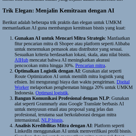
Trik Elegan: Menjalin Kemitraan dengan AI
Berikut adalah beberapa trik praktis dan elegan untuk UMKM
memanfaatkan AI guna membangun kemitraan bisnis yang kuat:
Gunakan AI untuk Mencari Mitra Strategis
: Manfaatkan
fitur pencarian mitra di Shopee atau platform seperti Alibaba
untuk menemukan pemasok atau distributor yang sesuai.
Sesuaikan kriteria berdasarkan lokasi, skala, atau nilai bisnis.
AIHub
mencatat bahwa AI meningkatkan akurasi
pencocokan mitra hingga 30%.
Pencarian mitra
.
Optimalkan Logistik dengan AI
: Gunakan alat seperti
Route Optimization AI untuk memilih mitra logistik yang
efisien. Ini mengurangi biaya dan waktu pengiriman.
Digital
Worker
melaporkan penghematan hingga 20% untuk UMKM
Indonesia.
Optimasi logistik
.
Bangun Komunikasi Profesional dengan NLP
: Gunakan
alat seperti Grammarly atau Google Translate berbasis AI
untuk menyusun email atau proposal yang jelas dan
profesional, terutama saat berkolaborasi dengan mitra
internasional.
NLP bisnis
.
Analisis Kredibilitas Mitra dengan AI
: Platform seperti
LinkedIn menggunakan AI untuk memverifikasi profil bisnis.