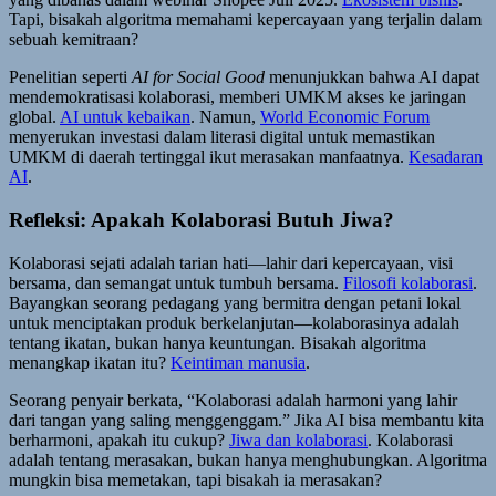
Tapi, bisakah algoritma memahami kepercayaan yang terjalin dalam
sebuah kemitraan?
Penelitian seperti
AI for Social Good
menunjukkan bahwa AI dapat
mendemokratisasi kolaborasi, memberi UMKM akses ke jaringan
global.
AI untuk kebaikan
. Namun,
World Economic Forum
menyerukan investasi dalam literasi digital untuk memastikan
UMKM di daerah tertinggal ikut merasakan manfaatnya.
Kesadaran
AI
.
Refleksi: Apakah Kolaborasi Butuh Jiwa?
Kolaborasi sejati adalah tarian hati—lahir dari kepercayaan, visi
bersama, dan semangat untuk tumbuh bersama.
Filosofi kolaborasi
.
Bayangkan seorang pedagang yang bermitra dengan petani lokal
untuk menciptakan produk berkelanjutan—kolaborasinya adalah
tentang ikatan, bukan hanya keuntungan. Bisakah algoritma
menangkap ikatan itu?
Keintiman manusia
.
Seorang penyair berkata, “Kolaborasi adalah harmoni yang lahir
dari tangan yang saling menggenggam.” Jika AI bisa membantu kita
berharmoni, apakah itu cukup?
Jiwa dan kolaborasi
. Kolaborasi
adalah tentang merasakan, bukan hanya menghubungkan. Algoritma
mungkin bisa memetakan, tapi bisakah ia merasakan?