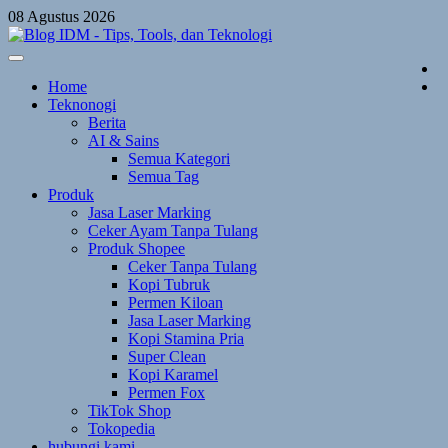
Skip
08 Agustus 2026
to
content
Home
Teknonogi
Berita
AI & Sains
Semua Kategori
Semua Tag
Produk
Jasa Laser Marking
Ceker Ayam Tanpa Tulang
Produk Shopee
Ceker Tanpa Tulang
Kopi Tubruk
Permen Kiloan
Jasa Laser Marking
Kopi Stamina Pria
Super Clean
Kopi Karamel
Permen Fox
TikTok Shop
Tokopedia
hubungi kami