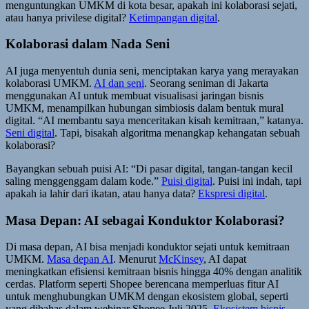
menguntungkan UMKM di kota besar, apakah ini kolaborasi sejati,
atau hanya privilese digital?
Ketimpangan digital
.
Kolaborasi dalam Nada Seni
AI juga menyentuh dunia seni, menciptakan karya yang merayakan
kolaborasi UMKM.
AI dan seni
. Seorang seniman di Jakarta
menggunakan AI untuk membuat visualisasi jaringan bisnis
UMKM, menampilkan hubungan simbiosis dalam bentuk mural
digital. “AI membantu saya menceritakan kisah kemitraan,” katanya.
Seni digital
. Tapi, bisakah algoritma menangkap kehangatan sebuah
kolaborasi?
Bayangkan sebuah puisi AI: “Di pasar digital, tangan-tangan kecil
saling menggenggam dalam kode.”
Puisi digital
. Puisi ini indah, tapi
apakah ia lahir dari ikatan, atau hanya data?
Ekspresi digital
.
Masa Depan: AI sebagai Konduktor Kolaborasi?
Di masa depan, AI bisa menjadi konduktor sejati untuk kemitraan
UMKM.
Masa depan AI
. Menurut
McKinsey
, AI dapat
meningkatkan efisiensi kemitraan bisnis hingga 40% dengan analitik
cerdas. Platform seperti Shopee berencana memperluas fitur AI
untuk menghubungkan UMKM dengan ekosistem global, seperti
yang dibahas dalam webinar Shopee Juli 2025.
Ekosistem bisnis
.