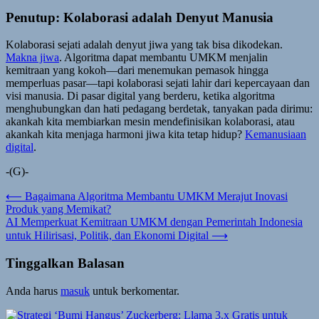
Penutup: Kolaborasi adalah Denyut Manusia
Kolaborasi sejati adalah denyut jiwa yang tak bisa dikodekan.
Makna jiwa
. Algoritma dapat membantu UMKM menjalin
kemitraan yang kokoh—dari menemukan pemasok hingga
memperluas pasar—tapi kolaborasi sejati lahir dari kepercayaan dan
visi manusia. Di pasar digital yang berderu, ketika algoritma
menghubungkan dan hati pedagang berdetak, tanyakan pada dirimu:
akankah kita membiarkan mesin mendefinisikan kolaborasi, atau
akankah kita menjaga harmoni jiwa kita tetap hidup?
Kemanusiaan
digital
.
-(G)-
Navigasi
⟵
Bagaimana Algoritma Membantu UMKM Merajut Inovasi
Produk yang Memikat?
pos
AI Memperkuat Kemitraan UMKM dengan Pemerintah Indonesia
untuk Hilirisasi, Politik, dan Ekonomi Digital
⟶
Tinggalkan Balasan
Anda harus
masuk
untuk berkomentar.