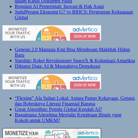
dalam Kasus Dokumen Palsu
Regulasi AI Pemerintah: Inovasi & Hak Asasi
JudulPerang Ekonomi G7 vs BRICS: Pergeseran Kekuasaan
Global
Genesis 2.0 Manusia Kini Bisa Mendesain Makhluk Hidup
Baru
Starship: Roket Revolusioner SpaceX & Kolonisasi Antariksa
Diktator Data: AI & Musnahnya Demokrasi
“Flexing” Ala Sultan Lokal: Antara Pamer Kekayaan, Gengsi,
dan Bobroknya Literasi Finansial Bangsa
Great Algorithm: Pemilu Global Kendali AI?
Bagaimana Algoritma Menjalin Kemitraan Bisnis yang
Kokoh untuk UMKM?