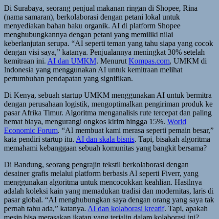
Di Surabaya, seorang penjual makanan ringan di Shopee, Rina
(nama samaran), berkolaborasi dengan petani lokal untuk
menyediakan bahan baku organik. AI di platform Shopee
menghubungkannya dengan petani yang memiliki nilai
keberlanjutan serupa. “AI seperti teman yang tahu siapa yang cocok
dengan visi saya,” katanya. Penjualannya meningkat 30% setelah
kemitraan ini.
AI dan UMKM
. Menurut
Kompas.com
, UMKM di
Indonesia yang menggunakan AI untuk kemitraan melihat
pertumbuhan pendapatan yang signifikan.
Di Kenya, sebuah startup UMKM menggunakan AI untuk bermitra
dengan perusahaan logistik, mengoptimalkan pengiriman produk ke
pasar Afrika Timur. Algoritma menganalisis rute tercepat dan paling
hemat biaya, mengurangi ongkos kirim hingga 15%.
World
Economic Forum
. “AI membuat kami merasa seperti pemain besar,”
kata pendiri startup itu.
AI dan skala bisnis
. Tapi, bisakah algoritma
memahami kebanggaan sebuah komunitas yang bangkit bersama?
Di Bandung, seorang pengrajin tekstil berkolaborasi dengan
desainer grafis melalui platform berbasis AI seperti Fiverr, yang
menggunakan algoritma untuk mencocokkan keahlian. Hasilnya
adalah koleksi kain yang memadukan tradisi dan modernitas, laris di
pasar global. “AI menghubungkan saya dengan orang yang saya tak
pernah tahu ada,” katanya.
AI dan kolaborasi kreatif
. Tapi, apakah
mesin bisa merasakan ikatan yang terjalin dalam kolaborasi ini?