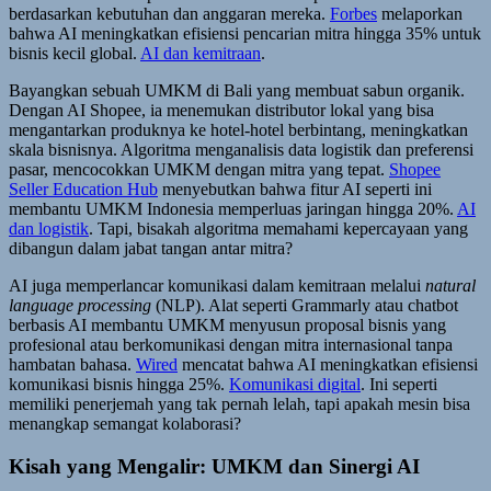
berdasarkan kebutuhan dan anggaran mereka.
Forbes
melaporkan
bahwa AI meningkatkan efisiensi pencarian mitra hingga 35% untuk
bisnis kecil global.
AI dan kemitraan
.
Bayangkan sebuah UMKM di Bali yang membuat sabun organik.
Dengan AI Shopee, ia menemukan distributor lokal yang bisa
mengantarkan produknya ke hotel-hotel berbintang, meningkatkan
skala bisnisnya. Algoritma menganalisis data logistik dan preferensi
pasar, mencocokkan UMKM dengan mitra yang tepat.
Shopee
Seller Education Hub
menyebutkan bahwa fitur AI seperti ini
membantu UMKM Indonesia memperluas jaringan hingga 20%.
AI
dan logistik
. Tapi, bisakah algoritma memahami kepercayaan yang
dibangun dalam jabat tangan antar mitra?
AI juga memperlancar komunikasi dalam kemitraan melalui
natural
language processing
(NLP). Alat seperti Grammarly atau chatbot
berbasis AI membantu UMKM menyusun proposal bisnis yang
profesional atau berkomunikasi dengan mitra internasional tanpa
hambatan bahasa.
Wired
mencatat bahwa AI meningkatkan efisiensi
komunikasi bisnis hingga 25%.
Komunikasi digital
. Ini seperti
memiliki penerjemah yang tak pernah lelah, tapi apakah mesin bisa
menangkap semangat kolaborasi?
Kisah yang Mengalir: UMKM dan Sinergi AI