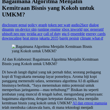
Bagaimana Algoritma Menjalin
Kemitraan Bisnis yang Kokoh untuk
UMKM?
disclosure genai
policy graph
token per watt
audio2face
dialog
dinamis
on-device slm
runtime engine
xbox inworld
npc generatif
ubisoft neo npc
nvidia ace
call of duty
gta 6
ensemble
energy cards
downscaling
heat stress
jakarta 2035
banjir pesisir
climate what-if
AI dan Kolaborasi: Bagaimana Algoritma Menjalin Kemitraan
Bisnis yang Kokoh untuk UMKM?
Di bawah langit digital yang tak pernah tidur, seorang pedagang
kopi di Yogyakarta menatap layar ponselnya. Aroma biji kopi
panggang memenuhi udara, sementara algoritma AI di aplikasi
bisnisnya berbisik, “Saya menemukan mitra potensial untuk
memperluas jaringanmu—mau terhubung?” Bisikan itu seperti
jembatan yang muncul di tengah kabut, mengundang pertanyaan:
bagaimana algoritma, dengan ketepatan datanya, bisa menjalin
kemitraan bisnis yang kokoh untuk UMKM?
AI dan emosi manusia
telah membuka cakrawala baru, di mana teknologi menjadi