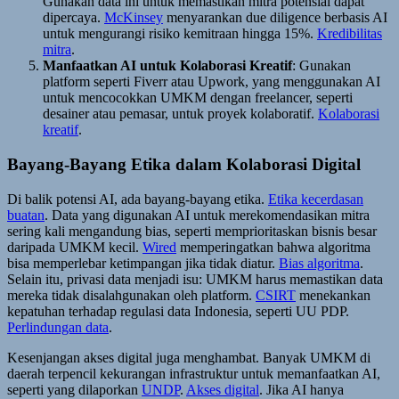
Gunakan data ini untuk memastikan mitra potensial dapat
dipercaya.
McKinsey
menyarankan due diligence berbasis AI
untuk mengurangi risiko kemitraan hingga 15%.
Kredibilitas
mitra
.
Manfaatkan AI untuk Kolaborasi Kreatif
: Gunakan
platform seperti Fiverr atau Upwork, yang menggunakan AI
untuk mencocokkan UMKM dengan freelancer, seperti
desainer atau pemasar, untuk proyek kolaboratif.
Kolaborasi
kreatif
.
Bayang-Bayang Etika dalam Kolaborasi Digital
Di balik potensi AI, ada bayang-bayang etika.
Etika kecerdasan
buatan
. Data yang digunakan AI untuk merekomendasikan mitra
sering kali mengandung bias, seperti memprioritaskan bisnis besar
daripada UMKM kecil.
Wired
memperingatkan bahwa algoritma
bisa memperlebar ketimpangan jika tidak diatur.
Bias algoritma
.
Selain itu, privasi data menjadi isu: UMKM harus memastikan data
mereka tidak disalahgunakan oleh platform.
CSIRT
menekankan
kepatuhan terhadap regulasi data Indonesia, seperti UU PDP.
Perlindungan data
.
Kesenjangan akses digital juga menghambat. Banyak UMKM di
daerah terpencil kekurangan infrastruktur untuk memanfaatkan AI,
seperti yang dilaporkan
UNDP
.
Akses digital
. Jika AI hanya