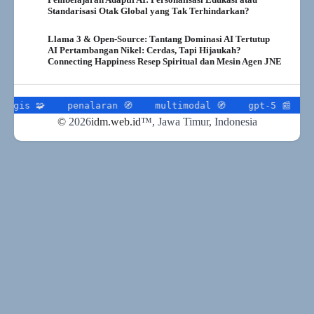
Standarisasi Otak Global yang Tak Terhindarkan?
Llama 3 & Open-Source: Tantang Dominasi AI Tertutup
AI Pertambangan Nikel: Cerdas, Tapi Hijaukah?
Connecting Happiness Resep Spiritual dan Mesin Agen JNE
🧩
penalaran 🧭
multimodal 🧭
gpt-5 📰
transpo
©
2026
idm.web.id
™
, Jawa Timur, Indonesia