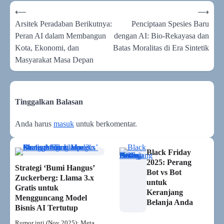
Navigasi
⟵
⟶
pos
Arsitek Peradaban Berikutnya:
Penciptaan Spesies Baru
Peran AI dalam Membangun
dengan AI: Bio-Rekayasa dan
Kota, Ekonomi, dan
Batas Moralitas di Era Sintetik
Masyarakat Masa Depan
Tinggalkan Balasan
Anda harus
masuk
untuk berkomentar.
Black Friday
2025: Perang
Strategi ‘Bumi Hangus’
Bot vs Bot
Zuckerberg: Llama 3.x
untuk
Gratis untuk
Keranjang
Mengguncang Model
Belanja Anda
Bisnis AI Tertutup
Rumor inti (Nov 2025): Meta