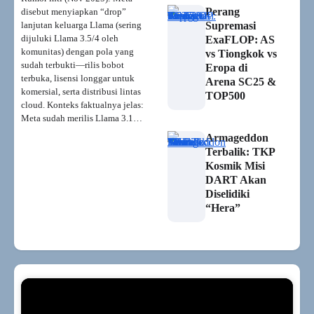
Perang
disebut menyiapkan “drop”
lanjutan keluarga Llama (sering
Supremasi
dijuluki Llama 3.5/4 oleh
ExaFLOP: AS
komunitas) dengan pola yang
vs Tiongkok vs
sudah terbukti—rilis bobot
Eropa di
terbuka, lisensi longgar untuk
Arena SC25 &
komersial, serta distribusi lintas
TOP500
cloud. Konteks faktualnya jelas:
Meta sudah merilis Llama 3.1…
Armageddon
Terbalik: TKP
Kosmik Misi
DART Akan
Diselidiki
“Hera”