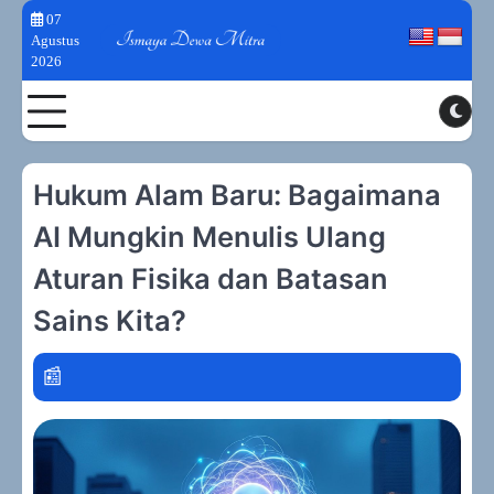
Skip
07
to
Agustus
2026
content
Toggle
Hukum Alam Baru: Bagaimana
AI Mungkin Menulis Ulang
Aturan Fisika dan Batasan
Sains Kita?