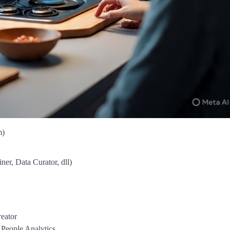
m)
ner, Data Curator, dll)
reator
 People Analytics