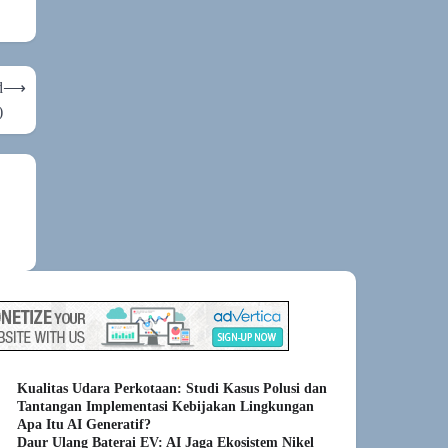
d
⟶
)
Kualitas Udara Perkotaan: Studi Kasus Polusi dan
Tantangan Implementasi Kebijakan Lingkungan
Apa Itu AI Generatif?
Daur Ulang Baterai EV: AI Jaga Ekosistem Nikel