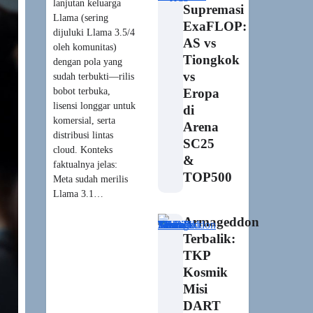
lanjutan keluarga
Supremasi
Llama (sering
ExaFLOP:
dijuluki Llama 3.5/4
AS vs
oleh komunitas)
Tiongkok
dengan pola yang
vs
sudah terbukti—rilis
bobot terbuka,
Eropa
lisensi longgar untuk
di
komersial, serta
Arena
distribusi lintas
SC25
cloud. Konteks
&
faktualnya jelas:
TOP500
Meta sudah merilis
Llama 3.1…
Armageddon
Terbalik:
TKP
Kosmik
Misi
DART