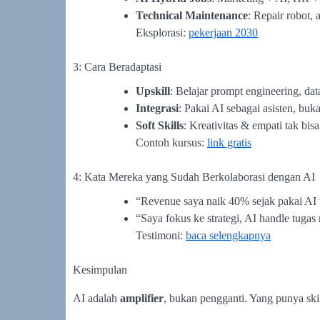
Technical Maintenance
: Repair robot, 
Eksplorasi:
pekerjaan 2030
3: Cara Beradaptasi
Upskill
: Belajar prompt engineering, data
Integrasi
: Pakai AI sebagai asisten, buk
Soft Skills
: Kreativitas & empati tak bisa
Contoh kursus:
link gratis
4: Kata Mereka yang Sudah Berkolaborasi dengan AI
“Revenue saya naik 40% sejak pakai AI t
“Saya fokus ke strategi, AI handle tugas 
Testimoni:
baca selengkapnya
Kesimpulan
AI adalah
amplifier
, bukan pengganti. Yang punya ski