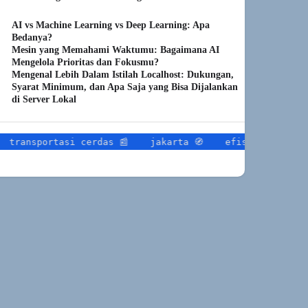
AI vs Machine Learning vs Deep Learning: Apa
Bedanya?
Mesin yang Memahami Waktumu: Bagaimana AI
Mengelola Prioritas dan Fokusmu?
Mengenal Lebih Dalam Istilah Localhost: Dukungan,
Syarat Minimum, dan Apa Saja yang Bisa Dijalankan
di Server Lokal
rtasi cerdas 📰
jakarta 🧭
efisiensi lalu lintas 📌