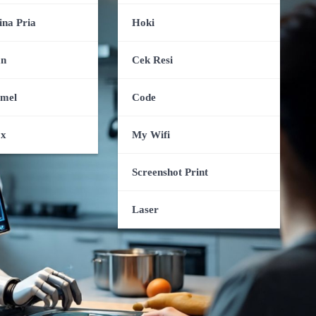
ina Pria
Hoki
an
Cek Resi
amel
Code
ox
My Wifi
Screenshot Print
Laser