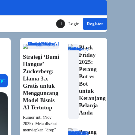
Login
Register
Toggle Theme Mode
Black
Friday
Strategi ‘Bumi
2025:
Hangus’
Perang
Zuckerberg:
Bot vs
Llama 3.x
watt
audio2face
dialog dinamis
on-device slm
Bot
Gratis untuk
untuk
Mengguncang
Keranjang
Model Bisnis
Belanja
AI Tertutup
Anda
Rumor inti (Nov
2025): Meta disebut
menyiapkan “drop”
Perang