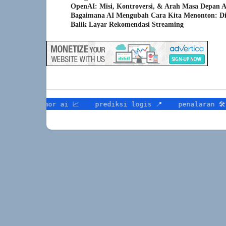
OpenAI: Misi, Kontroversi, & Arah Masa Depan A
Bagaimana AI Mengubah Cara Kita Menonton: D
Balik Layar Rekomendasi Streaming
rumor ai 📈
prediksi logis 📍
penalaran 🛠
multi