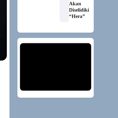
Akan
Diselidiki
“Hera”