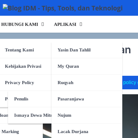
HUBUNGI KAMI
APLIKASI
dak Akan Mencuri Pekerjaan
rking
Tentang Kami
Yasin Dan Tahlil
npa Tulang
Kebijakan Privasi
My Quran
disclosure genai
policy graph
token per 
pa Tulang
Privacy Policy
Ruqyah
uk
Persyaratan Layanan
Penulis
Pasaranjawa
loan
Ismaya Dewa Mitra
Nujum
r Marking
Lacak Durjana