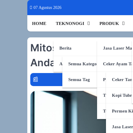
Skip
07 Agustus 2026
to
content
HOME
TEKNONOGI
PRODUK
Mitos & Fakta: AI Ti
Berita
Jasa Laser Ma
Anda
AI & Sains
Semua Kategori
Ceker Ayam Ta
Semua Tag
Produk Shopee
Ceker Tan
TikTok Shop
Kopi Tubr
Tokopedia
Permen Ki
Jasa Lase