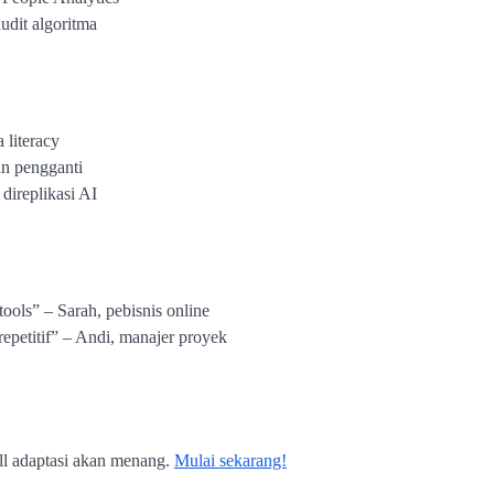
audit algoritma
 literacy
an pengganti
 direplikasi AI
ools” – Sarah, pebisnis online
repetitif” – Andi, manajer proyek
ll adaptasi akan menang.
Mulai sekarang!