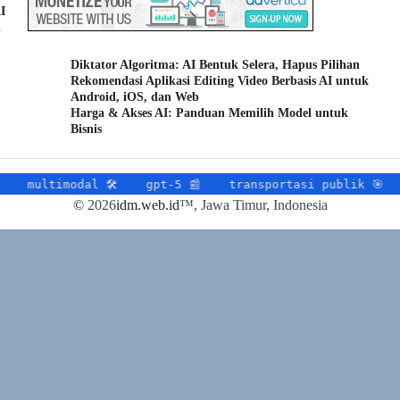
I
i
Diktator Algoritma: AI Bentuk Selera, Hapus Pilihan
Rekomendasi Aplikasi Editing Video Berbasis AI untuk
Android, iOS, dan Web
Harga & Akses AI: Panduan Memilih Model untuk
Bisnis
modal 🛠
gpt-5 📰
transportasi publik 🎯
transpo
©
2026
idm.web.id
™
, Jawa Timur, Indonesia