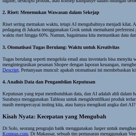
tagline, deskripsi produk, atau konsep kampanye dalam hitungan deti
2. Riset: Menemukan Wawasan dalam Sekejap
Riset sering memakan waktu, tetapi AI mengubahnya menjadi kilat. Al
pedagang di Jakarta menggunakan Grok untuk memahami preferensi 
waktu riset hingga 60%. Namun, bagaimana kita memastikan data dar
3. Otomatisasi Tugas Berulang: Waktu untuk Kreativitas
Tugas berulang seperti mengelola email atau inventaris bisa menyi
mengintegrasikan pesanan Shopee dengan laporan keuangan, mengh
Descript
. Pertanyaan muncul: apakah otomatisasi ini membebaskan ki
4. Analisis Data dan Pengambilan Keputusan
Keputusan yang tepat membutuhkan data, dan AI adalah ahli dalam hal 
Surabaya menggunakan Tableau untuk mengidentifikasi produk terla
masih mempercayai insting kita, atau hanya mengikuti angka dari AI
Kisah Nyata: Kecepatan yang Mengubah
Di Solo, seorang pengrajin batik menggunakan Jasper untuk menghas
Kompas.com
. Di Makassar, sebuah tim pemasaran menggunakan Veed