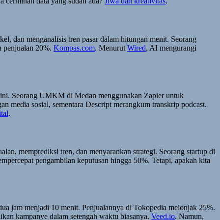
anya cerminan data yang sudah ada?
Jiwa dan kreativitas
.
kel, dan menganalisis tren pasar dalam hitungan menit. Seorang
n penjualan 20%.
Kompas.com
. Menurut
Wired
, AI mengurangi
roses ini. Seorang UMKM di Medan menggunakan Zapier untuk
an media sosial, sementara Descript merangkum transkrip podcast.
tal
.
alan, memprediksi tren, dan menyarankan strategi. Seorang startup di
empercepat pengambilan keputusan hingga 50%. Tetapi, apakah kita
 dua jam menjadi 10 menit. Penjualannya di Tokopedia melonjak 25%.
saikan kampanye dalam setengah waktu biasanya.
Veed.io
. Namun,