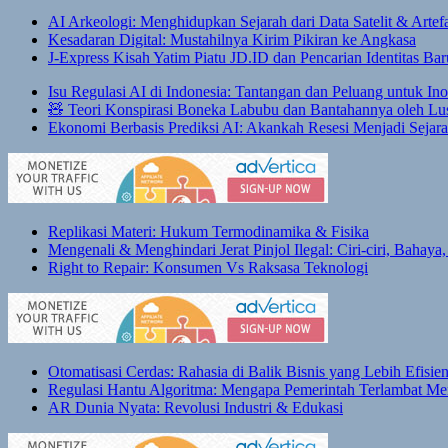
AI Arkeologi: Menghidupkan Sejarah dari Data Satelit & Artef
Kesadaran Digital: Mustahilnya Kirim Pikiran ke Angkasa
J-Express Kisah Yatim Piatu JD.ID dan Pencarian Identitas Bar
Isu Regulasi AI di Indonesia: Tantangan dan Peluang untuk Inov
🧸 Teori Konspirasi Boneka Labubu dan Bantahannya oleh Lu
Ekonomi Berbasis Prediksi AI: Akankah Resesi Menjadi Sejara
Replikasi Materi: Hukum Termodinamika & Fisika
Mengenali & Menghindari Jerat Pinjol Ilegal: Ciri-ciri, Bahaya
Right to Repair: Konsumen Vs Raksasa Teknologi
Otomatisasi Cerdas: Rahasia di Balik Bisnis yang Lebih Efisi
Regulasi Hantu Algoritma: Mengapa Pemerintah Terlambat Men
AR Dunia Nyata: Revolusi Industri & Edukasi