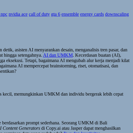
 npc
nvidia ace
call of duty
gta 6
ensemble
energy cards
downscaling
detik, asisten AI menyarankan desain, menganalisis tren pasar, dan
at hingga setengahnya.
AI dan UMKM
. Kecerdasan buatan (AI),
ga eksekusi. Tetapi, bagaimana AI mengubah alur kerja menjadi kilat
agaimana AI mempercepat brainstorming, riset, otomatisasi, dan
hentikan?
snis kecil, memungkinkan UMKM dan individu bergerak lebih cepat
ide berdasarkan prompt sederhana. Seorang UMKM di Bali
I Content Generators
di Copy.ai atau Jasper dapat menghasilkan