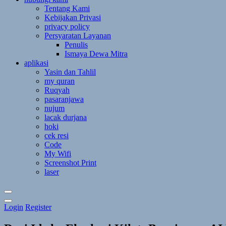
Tentang Kami
Kebijakan Privasi
privacy policy
Persyaratan Layanan
Penulis
Ismaya Dewa Mitra
aplikasi
Yasin dan Tahlil
my quran
Ruqyah
pasaranjawa
nujum
lacak durjana
hoki
cek resi
Code
My Wifi
Screenshot Print
laser
Toggle
Login
Register
Theme
Mode