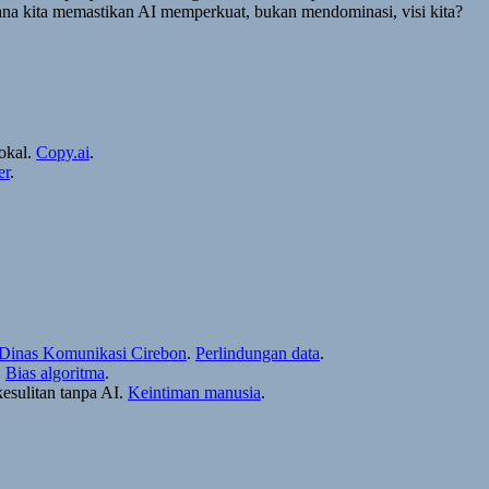
na kita memastikan AI memperkuat, bukan mendominasi, visi kita?
okal.
Copy.ai
.
er
.
Dinas Komunikasi Cirebon
.
Perlindungan data
.
.
Bias algoritma
.
sulitan tanpa AI.
Keintiman manusia
.