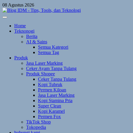
Skip
08 Agustus 2026
to
content
Home
Teknonogi
Berita
AI & Sains
Semua Kategori
Semua Tag
Produk
Jasa Laser Marking
Ceker Ayam Tanpa Tulang
Produk Shopee
Ceker Tanpa Tulang
Kopi Tubruk
Permen Kiloan
Jasa Laser Marking
Kopi Stamina Pria
Super Clean
Kopi Karamel
Permen Fox
TikTok Shop
Tokopedia
hubungi kami