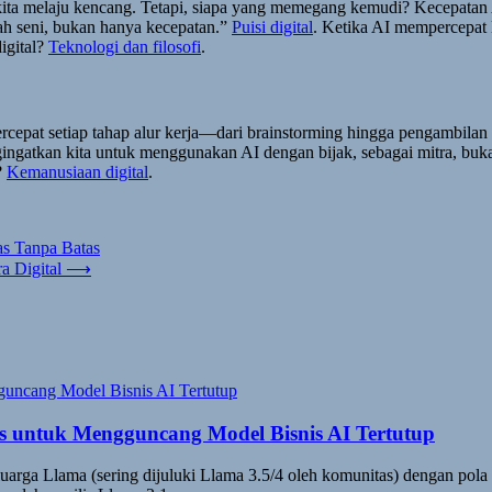
l kita melaju kencang. Tetapi, siapa yang memegang kemudi? Kecepata
ah seni, bukan hanya kecepatan.”
Puisi digital
. Ketika AI mempercepat 
igital?
Teknologi dan filosofi
.
percepat setiap tahap alur kerja—dari brainstorming hingga pengamb
ingatkan kita untuk menggunakan AI dengan bijak, sebagai mitra, buka
?
Kemanusiaan digital
.
as Tanpa Batas
a Digital
⟶
is untuk Mengguncang Model Bisnis AI Tertutup
arga Llama (sering dijuluki Llama 3.5/4 oleh komunitas) dengan pola y