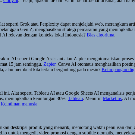
k.
Copy.ai
. Tetapi, apakah ide dari AI ini benar-benar orisinal, atau h
at seperti Grok atau Perplexity dapat menjelajahi web, merangkum arti
pelanggan Gen Z, menghasilkan strategi pemasaran yang meningkatka
i AI relevan dengan konteks lokal Indonesia?
Bias algoritma
.
ta waktu. AI seperti Google Assistant atau Zapier mengotomatiskan p
emat 15 jam seminggu.
Zapier
. Canva AI otomatis menghasilkan posting
ta, atau membuat kita terlalu bergantung pada mesin?
Ketimpangan digi
ini. Alat seperti Tableau AI atau Google Sheets AI menganalisis penju
ris, meningkatkan keuntungan 30%.
Tableau
. Menurut
Market.us
, AI m
?
Keintiman manusia
.
ilkan deskripsi produk yang menarik, memotong waktu penulisan dari
.io untuk mengedit video promosi dengan subtitle otomatis, menyele