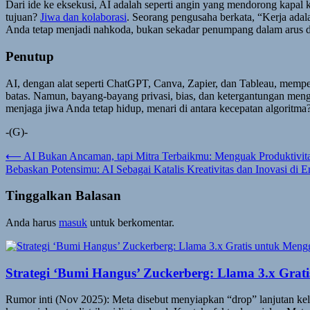
Dari ide ke eksekusi, AI adalah seperti angin yang mendorong kapa
tujuan?
Jiwa dan kolaborasi
. Seorang pengusaha berkata, “Kerja adal
Anda tetap menjadi nahkoda, bukan sekadar penumpang dalam arus d
Penutup
AI, dengan alat seperti ChatGPT, Canva, Zapier, dan Tableau, mem
batas. Namun, bayang-bayang privasi, bias, dan ketergantungan meng
menjaga jiwa Anda tetap hidup, menari di antara kecepatan algoritma
-(G)-
Navigasi
⟵
AI Bukan Ancaman, tapi Mitra Terbaikmu: Menguak Produktivit
Bebaskan Potensimu: AI Sebagai Katalis Kreativitas dan Inovasi di Er
pos
Tinggalkan Balasan
Anda harus
masuk
untuk berkomentar.
Strategi ‘Bumi Hangus’ Zuckerberg: Llama 3.x Grat
Rumor inti (Nov 2025): Meta disebut menyiapkan “drop” lanjutan kelu