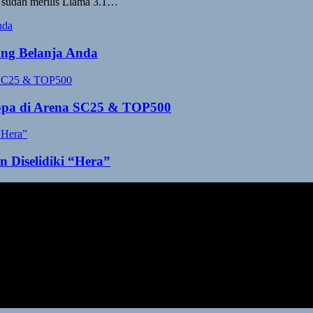
ta sudah merilis Llama 3.1…
ang Belanja Anda
opa di Arena SC25 & TOP500
Diselidiki “Hera”