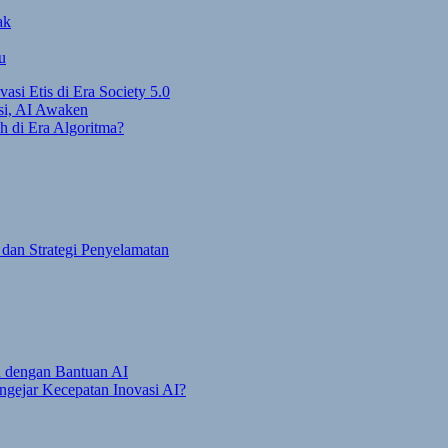
ak
u
asi Etis di Era Society 5.0
si, AI Awaken
h di Era Algoritma?
, dan Strategi Penyelamatan
en dengan Bantuan AI
gejar Kecepatan Inovasi AI?