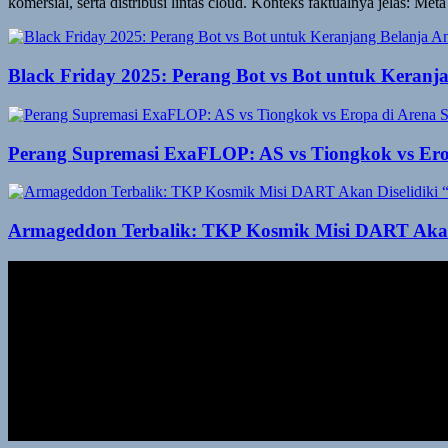
komersial, serta distribusi lintas cloud. Konteks faktualnya jelas: Me
Black Friday 2025: Perang Bot vs Bot untuk Keranj
Perang Supremasi ExaFLOP: AS vs Tiongkok vs Er
Armageddon Terbalik: TKP Kosmik Misi DART Akan 