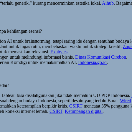
terlalu generik,” kurang mencerminkan estetika lokal.
Aihub
. Bagaima
pa kehilangan esensi?
n AI untuk brainstorming, tetapi saring ide dengan sentuhan budaya l
tant untuk tugas rutin, membebaskan waktu untuk strategi kreatif.
Zapi
untuk memastikan relevansi.
Exabytes
.
tinger, untuk melindungi informasi bisnis.
Dinas Komunikasi Cirebon
.
menterian Komdigi untuk memaksimalkan AI.
Indonesia.go.id
.
adai?
u Tableau bisa disalahgunakan jika tidak mematuhi UU PDP Indonesia.
uai dengan budaya Indonesia, seperti desain yang terlalu Barat.
Wired
emahkan keterampilan berpikir kritis.
CSIRT
mencatat 35% pengguna ke
eh koneksi internet lemah.
CSIRT
.
Ketimpangan digital
.