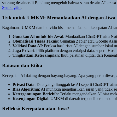
seorang desainer di Bandung mengeluh bahwa saran desain AI terasa “
Seni digital
.
Trik untuk UMKM: Memanfaatkan AI dengan Jiwa
Bagaimana UMKM dan individu bisa memanfaatkan kecepatan AI tan
Gunakan AI untuk Ide Awal
: Manfaatkan ChatGPT atau Notio
Otomatisasi Tugas Teknis
: Gunakan Zapier atau Google Assis
Validasi Data AI
: Periksa hasil riset AI dengan sumber lokal 
Jaga Privasi
: Pilih platform dengan enkripsi data, seperti Hos
Tingkatkan Keterampilan
: Ikuti pelatihan digital dari Ke
Batasan dan Etika
Kecepatan AI datang dengan bayang-bayang. Apa yang perlu diwasp
Privasi Data
: Data yang diunggah ke AI seperti ChatGPT ata
Bias Algoritma
: AI mungkin menghasilkan saran yang tidak ses
Ketergantungan Berlebih
: Terlalu mengandalkan AI bisa mel
Kesenjangan Digital
: UMKM di daerah terpencil terhambat ol
Refleksi: Kecepatan atau Jiwa?