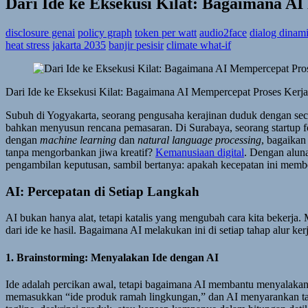
Dari Ide ke Eksekusi Kilat: Bagaimana 
disclosure genai
policy graph
token per watt
audio2face
dialog dinam
heat stress
jakarta 2035
banjir pesisir
climate what-if
Dari Ide ke Eksekusi Kilat: Bagaimana AI Mempercepat Proses Kerj
Subuh di Yogyakarta, seorang pengusaha kerajinan duduk dengan seca
bahkan menyusun rencana pemasaran. Di Surabaya, seorang startup
dengan
machine learning
dan
natural language processing
, bagaikan
tanpa mengorbankan jiwa kreatif?
Kemanusiaan digital
. Dengan aluna
pengambilan keputusan, sambil bertanya: apakah kecepatan ini membeb
AI: Percepatan di Setiap Langkah
AI bukan hanya alat, tetapi katalis yang mengubah cara kita bekerja
dari ide ke hasil. Bagaimana AI melakukan ini di setiap tahap alur ker
1. Brainstorming: Menyalakan Ide dengan AI
Ide adalah percikan awal, tetapi bagaimana AI membantu menyalakan
memasukkan “ide produk ramah lingkungan,” dan AI menyarankan tas 