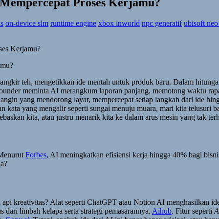
AI Mempercepat Proses Kerjamu?
is
on-device slm
runtime engine
xbox inworld
npc generatif
ubisoft neo
amu?
ngkir teh, mengetikkan ide mentah untuk produk baru. Dalam hitungan 
 founder meminta AI merangkum laporan panjang, memotong waktu rap
 angin yang mendorong layar, mempercepat setiap langkah dari ide hing
n kata yang mengalir seperti sungai menuju muara, mari kita telusuri b
askan kita, atau justru menarik kita ke dalam arus mesin yang tak ter
. Menurut
Forbes
, AI meningkatkan efisiensi kerja hingga 40% bagi bi
ja?
 api kreativitas? Alat seperti ChatGPT atau Notion AI menghasilkan 
dari limbah kelapa serta strategi pemasarannya.
Aihub
. Fitur seperti
A