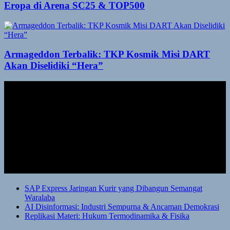
Eropa di Arena SC25 & TOP500
Armageddon Terbalik: TKP Kosmik Misi DART
Akan Diselidiki “Hera”
SAP Express Jaringan Kurir yang Dibangun Semangat
Waralaba
AI Disinformasi: Industri Sempurna & Ancaman Demokrasi
Replikasi Materi: Hukum Termodinamika & Fisika