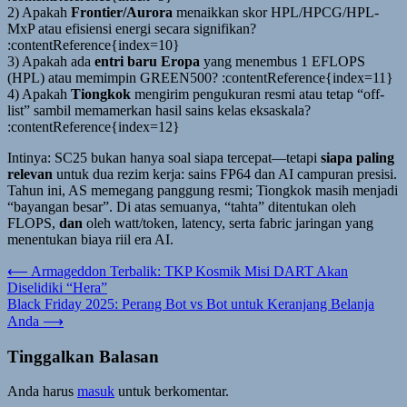
2) Apakah
Frontier/Aurora
menaikkan skor HPL/HPCG/HPL-
MxP atau efisiensi energi secara signifikan?
:contentReference{index=10}
3) Apakah ada
entri baru Eropa
yang menembus 1 EFLOPS
(HPL) atau memimpin GREEN500? :contentReference{index=11}
4) Apakah
Tiongkok
mengirim pengukuran resmi atau tetap “off-
list” sambil memamerkan hasil sains kelas eksaskala?
:contentReference{index=12}
Intinya: SC25 bukan hanya soal siapa tercepat—tetapi
siapa paling
relevan
untuk dua rezim kerja: sains FP64 dan AI campuran presisi.
Tahun ini, AS memegang panggung resmi; Tiongkok masih menjadi
“bayangan besar”. Di atas semuanya, “tahta” ditentukan oleh
FLOPS,
dan
oleh watt/token, latency, serta fabric jaringan yang
menentukan biaya riil era AI.
Navigasi
⟵
Armageddon Terbalik: TKP Kosmik Misi DART Akan
Diselidiki “Hera”
pos
Black Friday 2025: Perang Bot vs Bot untuk Keranjang Belanja
Anda
⟶
Tinggalkan Balasan
Anda harus
masuk
untuk berkomentar.