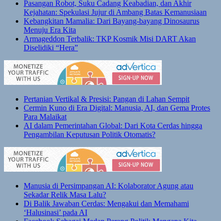
Pasangan Robot, Suku Cadang Keabadian, dan Akhir
Kejahatan: Spekulasi Jujur di Ambang Batas Kemanusiaan
Kebangkitan Mamalia: Dari Bayang-bayang Dinosaurus
Menuju Era Kita
Armageddon Terbalik: TKP Kosmik Misi DART Akan
Diselidiki “Hera”
Pertanian Vertikal & Presisi: Pangan di Lahan Sempit
Cermin Kuno di Era Digital: Manusia, AI, dan Gema Protes
Para Malaikat
AI dalam Pemerintahan Global: Dari Kota Cerdas hingga
Pengambilan Keputusan Politik Otomatis?
Manusia di Persimpangan AI: Kolaborator Agung atau
Sekadar Relik Masa Lalu?
Di Balik Jawaban Cerdas: Mengakui dan Memahami
‘Halusinasi’ pada AI