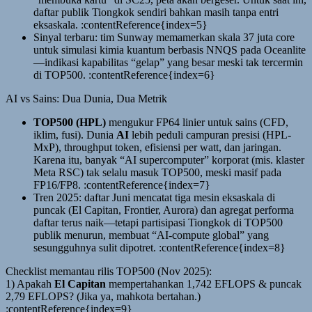
daftar publik Tiongkok sendiri bahkan masih tanpa entri
eksaskala. :contentReference{index=5}
Sinyal terbaru: tim Sunway memamerkan skala 37 juta core
untuk simulasi kimia kuantum berbasis NNQS pada Oceanlite
—indikasi kapabilitas “gelap” yang besar meski tak tercermin
di TOP500. :contentReference{index=6}
AI vs Sains: Dua Dunia, Dua Metrik
TOP500 (HPL)
mengukur FP64 linier untuk sains (CFD,
iklim, fusi). Dunia
AI
lebih peduli campuran presisi (HPL-
MxP), throughput token, efisiensi per watt, dan jaringan.
Karena itu, banyak “AI supercomputer” korporat (mis. klaster
Meta RSC) tak selalu masuk TOP500, meski masif pada
FP16/FP8. :contentReference{index=7}
Tren 2025: daftar Juni mencatat tiga mesin eksaskala di
puncak (El Capitan, Frontier, Aurora) dan agregat performa
daftar terus naik—tetapi partisipasi Tiongkok di TOP500
publik menurun, membuat “AI-compute global” yang
sesungguhnya sulit dipotret. :contentReference{index=8}
Checklist memantau rilis TOP500 (Nov 2025):
1) Apakah
El Capitan
mempertahankan 1,742 EFLOPS & puncak
2,79 EFLOPS? (Jika ya, mahkota bertahan.)
:contentReference{index=9}