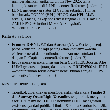
mempertahankan angka itu di rilis Nov 2025, tahta
kemungkinan tetap di LLNL. :contentReference{index=1}
LLNL menegaskan status El Capitan sebagai #1 lintas
benchmark: TOP500 (HPL), HPCG, dan HPL-MxP,
sekaligus mengungkap spesifikasi ringkas (HPE Cray EX,
AMD EPYC + Instinct MI300A, Slingshot).
:contentReference{index=2}
Kartu AS vs Eropa
Frontier
(ORNL, #2) dan
Aurora
(ANL, #3) tetap menjadi
poros kekuatan AS; laju peningkatan keduanya—serta
efisiensi energi dan pendinginan—akan menentukan jarak
dengan El Capitan. :contentReference{index=3}
Eropa menekan melalui sistem baru (JUPITER/Booster, Alps,
LUMI generasi lanjutan) dan dominasi GREEN500 via JEDI
—menunjukkan fokus daya/efisiensi, bukan hanya FLOPS.
:contentReference{index=4}
Mesin “Misterius” Tiongkok
Tiongkok diperkirakan mengoperasikan eksaskala
Tianhe-3
dan
Sunway OceanLight/Oceanlite
, tetapi
tidak
mengirim
skor HPL resmi ke TOP500; komunitas HPC mengetahui
eksistensinya dari publikasi ilmiah & lomba Gordon Bell. Jika
“membuka kartu” di SC25, peta akan bergeser. Untuk saat ini,