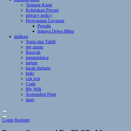
Tentang Kami
Kebijakan Privasi
privacy policy
Persyaratan Layanan
Penulis
Ismaya Dewa Mitra
aplikasi
Yasin dan Tahlil
my quran
Ruqyah
pasaranjawa
nujum
lacak durjana
hoki
cek resi
Code
My Wifi
Screenshot Print
laser
Toggle
Login
Register
Theme
Mode