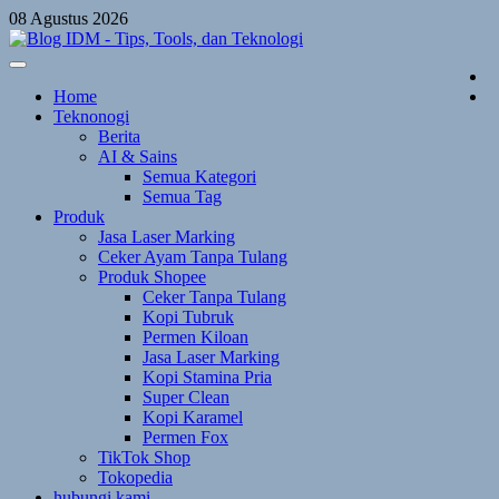
Skip
08 Agustus 2026
to
content
Home
Teknonogi
Berita
AI & Sains
Semua Kategori
Semua Tag
Produk
Jasa Laser Marking
Ceker Ayam Tanpa Tulang
Produk Shopee
Ceker Tanpa Tulang
Kopi Tubruk
Permen Kiloan
Jasa Laser Marking
Kopi Stamina Pria
Super Clean
Kopi Karamel
Permen Fox
TikTok Shop
Tokopedia
hubungi kami