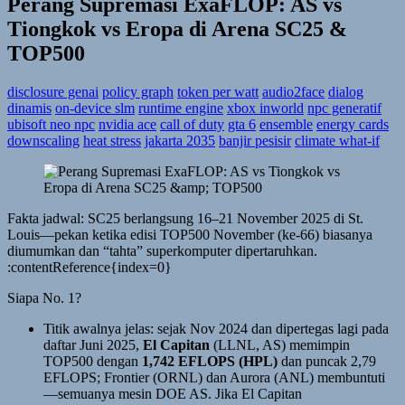
Perang Supremasi ExaFLOP: AS vs
Tiongkok vs Eropa di Arena SC25 &
TOP500
disclosure genai
policy graph
token per watt
audio2face
dialog
dinamis
on-device slm
runtime engine
xbox inworld
npc generatif
ubisoft neo npc
nvidia ace
call of duty
gta 6
ensemble
energy cards
downscaling
heat stress
jakarta 2035
banjir pesisir
climate what-if
Fakta jadwal: SC25 berlangsung 16–21 November 2025 di St.
Louis—pekan ketika edisi TOP500 November (ke-66) biasanya
diumumkan dan “tahta” superkomputer dipertaruhkan.
:contentReference{index=0}
Siapa No. 1?
Titik awalnya jelas: sejak Nov 2024 dan dipertegas lagi pada
daftar Juni 2025,
El Capitan
(LLNL, AS) memimpin
TOP500 dengan
1,742 EFLOPS (HPL)
dan puncak 2,79
EFLOPS; Frontier (ORNL) dan Aurora (ANL) membuntuti
—semuanya mesin DOE AS. Jika El Capitan