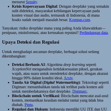
menurut
Sensity
.
Krisis Kepercayaan Digital
: Dengan deepfake yang semakin
sulit dideteksi, masyarakat kehilangan kepercayaan pada
konten visual dan audio, termasuk di Indonesia, di mana
hoaks sudah menjadi masalah besar.
Kompas.com
.
Tanyakan: risiko deepfake mana yang paling Anda khawatirkan—
penipuan, misinformasi, atau kerusakan reputasi?
Perlindungan data
.
Upaya Deteksi dan Regulasi
Untuk menghadapi ancaman deepfake, berbagai solusi sedang
dikembangkan:
Deteksi Berbasis AI
: Algoritma
deep learning
seperti
XceptionNet
menganalisis ketidaksesuaian piksel, gerakan
wajah, atau suara untuk mendeteksi deepfake, dengan akurasi
hingga 99% dalam kondisi ideal.
Arxiv
.
Tanda Air Digital (
Digital Watermarking
)
: Teknologi seperti
Digimarc menambahkan tanda tak terlihat pada konten asli
untuk membedakannya dari deepfake.
Digimarc
.
Blockchain untuk Verifikasi
: Blockchain mencatat asal-usul
konten, memastikan keaslian melalui rantai yang tidak bisa
diubah.
Pintu
.
Regulasi dan Hukum
: Indonesia memiliki UU ITE dan UU