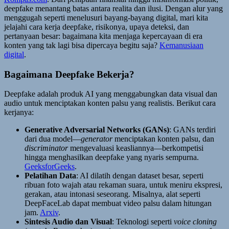
deepfake menantang batas antara realita dan ilusi. Dengan alur yang
menggugah seperti menelusuri bayang-bayang digital, mari kita
jelajahi cara kerja deepfake, risikonya, upaya deteksi, dan
pertanyaan besar: bagaimana kita menjaga kepercayaan di era
konten yang tak lagi bisa dipercaya begitu saja?
Kemanusiaan
digital
.
Bagaimana Deepfake Bekerja?
Deepfake adalah produk AI yang menggabungkan data visual dan
audio untuk menciptakan konten palsu yang realistis. Berikut cara
kerjanya:
Generative Adversarial Networks (GANs)
: GANs terdiri
dari dua model—
generator
menciptakan konten palsu, dan
discriminator
mengevaluasi keasliannya—berkompetisi
hingga menghasilkan deepfake yang nyaris sempurna.
GeeksforGeeks
.
Pelatihan Data
: AI dilatih dengan dataset besar, seperti
ribuan foto wajah atau rekaman suara, untuk meniru ekspresi,
gerakan, atau intonasi seseorang. Misalnya, alat seperti
DeepFaceLab dapat membuat video palsu dalam hitungan
jam.
Arxiv
.
Sintesis Audio dan Visual
: Teknologi seperti
voice cloning