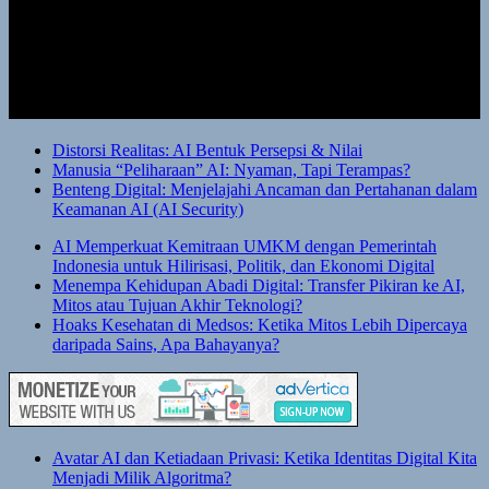
Distorsi Realitas: AI Bentuk Persepsi & Nilai
Manusia “Peliharaan” AI: Nyaman, Tapi Terampas?
Benteng Digital: Menjelajahi Ancaman dan Pertahanan dalam
Keamanan AI (AI Security)
AI Memperkuat Kemitraan UMKM dengan Pemerintah
Indonesia untuk Hilirisasi, Politik, dan Ekonomi Digital
Menempa Kehidupan Abadi Digital: Transfer Pikiran ke AI,
Mitos atau Tujuan Akhir Teknologi?
Hoaks Kesehatan di Medsos: Ketika Mitos Lebih Dipercaya
daripada Sains, Apa Bahayanya?
Avatar AI dan Ketiadaan Privasi: Ketika Identitas Digital Kita
Menjadi Milik Algoritma?