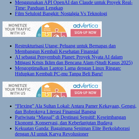
Menggunakan API OpenAI dan Claude untuk Proyek Real-
Time: Panduan Lengkap
Film Seluloid Bangkit: Nostalgia Vs Teknologi
Restrukturisasi Utang: Peluang untuk Bernapas dan
Membangun Kembali Kesehatan Finansial
AI sebagai Penyembuh Planet: Proyek Nyata AI dalam
Mitigasi Krisis Iklim dan Bencana Alam (Studi Kasus 2025)
Mengoptimalkan Laptop Lama dengan Linux Ringan:
Hidupkan Kembali PC-mu Tanpa Beli Baru!
“Flexing” Ala Sultan Lokal: Antara Pamer Kekayaan, Gengsi,
dan Bobroknya Literasi Finansial Bangsa
Pariwisata “Massal” di Destinasi Sensitif: Keseimbangan
Ekonomi, Konservasi, dan Keberlanjutan Budaya
Kekuatan Ganda: Bagaimana Seniman Elite Berkolaborasi
dengan AI untuk Karya Revolusioner