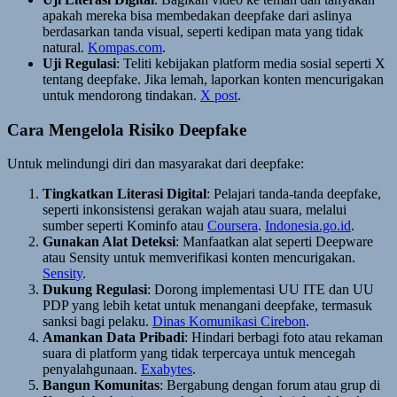
apakah mereka bisa membedakan deepfake dari aslinya
berdasarkan tanda visual, seperti kedipan mata yang tidak
natural.
Kompas.com
.
Uji Regulasi
: Teliti kebijakan platform media sosial seperti X
tentang deepfake. Jika lemah, laporkan konten mencurigakan
untuk mendorong tindakan.
X post
.
Cara Mengelola Risiko Deepfake
Untuk melindungi diri dan masyarakat dari deepfake:
Tingkatkan Literasi Digital
: Pelajari tanda-tanda deepfake,
seperti inkonsistensi gerakan wajah atau suara, melalui
sumber seperti Kominfo atau
Coursera
.
Indonesia.go.id
.
Gunakan Alat Deteksi
: Manfaatkan alat seperti Deepware
atau Sensity untuk memverifikasi konten mencurigakan.
Sensity
.
Dukung Regulasi
: Dorong implementasi UU ITE dan UU
PDP yang lebih ketat untuk menangani deepfake, termasuk
sanksi bagi pelaku.
Dinas Komunikasi Cirebon
.
Amankan Data Pribadi
: Hindari berbagi foto atau rekaman
suara di platform yang tidak terpercaya untuk mencegah
penyalahgunaan.
Exabytes
.
Bangun Komunitas
: Bergabung dengan forum atau grup di