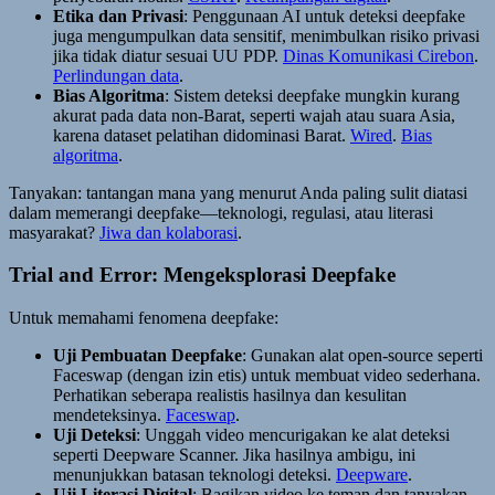
Etika dan Privasi
: Penggunaan AI untuk deteksi deepfake
juga mengumpulkan data sensitif, menimbulkan risiko privasi
jika tidak diatur sesuai UU PDP.
Dinas Komunikasi Cirebon
.
Perlindungan data
.
Bias Algoritma
: Sistem deteksi deepfake mungkin kurang
akurat pada data non-Barat, seperti wajah atau suara Asia,
karena dataset pelatihan didominasi Barat.
Wired
.
Bias
algoritma
.
Tanyakan: tantangan mana yang menurut Anda paling sulit diatasi
dalam memerangi deepfake—teknologi, regulasi, atau literasi
masyarakat?
Jiwa dan kolaborasi
.
Trial and Error: Mengeksplorasi Deepfake
Untuk memahami fenomena deepfake:
Uji Pembuatan Deepfake
: Gunakan alat open-source seperti
Faceswap (dengan izin etis) untuk membuat video sederhana.
Perhatikan seberapa realistis hasilnya dan kesulitan
mendeteksinya.
Faceswap
.
Uji Deteksi
: Unggah video mencurigakan ke alat deteksi
seperti Deepware Scanner. Jika hasilnya ambigu, ini
menunjukkan batasan teknologi deteksi.
Deepware
.
Uji Literasi Digital
: Bagikan video ke teman dan tanyakan