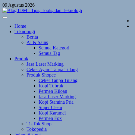
Skip
09 Agustus 2026
to
content
Home
Teknonogi
Berita
AI & Sains
Semua Kategori
Semua Tag
Produk
Jasa Laser Marking
Ceker Ayam Tanpa Tulang
Produk Shopee
Ceker Tanpa Tulang
Kopi Tubruk
Permen Kiloan
Jasa Laser Marking
Kopi Stamina Pria
Super Clean
Kopi Karamel
Permen Fox
TikTok Shop
Tokopedia
hubungi kami