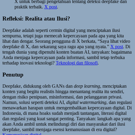
X untuk berbagi pengetahuan tentang deteksi deepfake dan
praktik terbaik.
X post
.
Refleksi: Realita atau Ilusi?
Deepfake adalah seperti cermin digital yang menciptakan ilusi
sempurna, tetapi juga memecah kepercayaan pada apa yang kita
lihat dan dengar. Seorang pengguna di X berkata, “Saya lihat video
deepfake di X, dan sekarang saya ragu apa yang nyata.”
X post
. Di
tengah dunia yang dipenuhi konten buatan AI, tanyakan: bagaimana
Anda menjaga kepercayaan pada informasi, sambil tetap terbuka
terhadap inovasi teknologi?
Teknologi dan filosofi
.
Penutup
Deepfake, didukung oleh GANs dan
deep learning
, menciptakan
konten yang begitu realistis hingga menantang realita itu sendiri,
dengan risiko penipuan, misinformasi, dan pelanggaran privasi.
Namun, solusi seperti deteksi AI,
digital watermarking
, dan regulasi
menawarkan harapan untuk mengembalikan kepercayaan digital. Di
Indonesia, di mana hoaks sudah menjadi tantangan, literasi digital
dan regulasi yang kuat sangat penting. Tanyakan: langkah apa yang
akan Anda ambil untuk melindungi diri dan masyarakat dari ilusi
deepfake, sambil menjaga esensi kemanusiaan di era digital?
Kemanusiaan digital
.