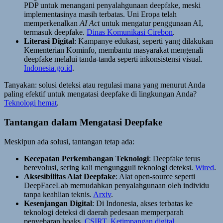
PDP untuk menangani penyalahgunaan deepfake, meski
implementasinya masih terbatas. Uni Eropa telah
memperkenalkan
AI Act
untuk mengatur penggunaan AI,
termasuk deepfake.
Dinas Komunikasi Cirebon
.
Literasi Digital
: Kampanye edukasi, seperti yang dilakukan
Kementerian Kominfo, membantu masyarakat mengenali
deepfake melalui tanda-tanda seperti inkonsistensi visual.
Indonesia.go.id
.
Tanyakan: solusi deteksi atau regulasi mana yang menurut Anda
paling efektif untuk mengatasi deepfake di lingkungan Anda?
Teknologi hemat
.
Tantangan dalam Mengatasi Deepfake
Meskipun ada solusi, tantangan tetap ada:
Kecepatan Perkembangan Teknologi
: Deepfake terus
berevolusi, sering kali mengungguli teknologi deteksi.
Wired
.
Aksesibilitas Alat Deepfake
: Alat open-source seperti
DeepFaceLab memudahkan penyalahgunaan oleh individu
tanpa keahlian teknis.
Arxiv
.
Kesenjangan Digital
: Di Indonesia, akses terbatas ke
teknologi deteksi di daerah pedesaan memperparah
penyebaran hoaks.
CSIRT
.
Ketimpangan digital
.