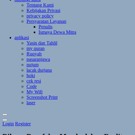
Tentang Kami
Kebijakan Privasi
privacy policy
Persyaratan Layanan
Penulis
Ismaya Dewa Mitra
aplikasi
Yasin dan Tahlil
my quran
Ruqyah
pasaranjawa
nujum
lacak durjana
hoki
cek resi
Code
My Wifi
Screenshot Print
laser
Toggle
Login
Register
Theme
Mode