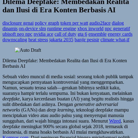
Dilema Deepfake: Membedakan Realita
dan Ilusi di Era Konten Berbasis AI
disclosure genai
policy graph
token per watt
audio2face
dialog
dinamis
on-device slm
runtime engine
xbox inworld
npc generatif
ubisoft neo npc
nvidia ace
call of duty
gta 6
ensemble
energy cards
downscaling
heat stress
jakarta 2035
banjir pesisir
climate what-if
Dilema Deepfake: Membedakan Realita dan Ilusi di Era Konten
Berbasis AI
Sebuah video muncul di media sosial: seorang tokoh publik tampak
mengucapkan pernyataan kontroversial yang menggemparkan.
Namun, sesuatu terasa salah—gerakan bibirnya sedikit kaku,
suaranya hampir terlalu sempurna. Ini bukan kenyataan, melainkan
deepfake
, karya kecerdasan buatan (AI) yang begitu realistis hingga
sulit dibedakan dari aslinya. Dengan
generative adversarial
networks
(GANs) dan
deep learning
, teknologi deepfake mampu
menciptakan video atau audio palsu yang menyerupai manusia
sungguhan, dari wajah hingga intonasi suara. Menurut
Wired
, kasus
deepfake meningkat 900% secara global sejak 2018, termasuk di
Indonesia, di mana hoaks berbasis AI mulai mengkhawatirkan.
Kompas.com
. Dari penipuan finansial hingga misinformasi politik,