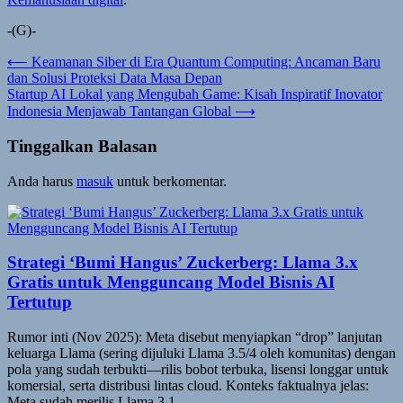
-(G)-
Navigasi
⟵
Keamanan Siber di Era Quantum Computing: Ancaman Baru
dan Solusi Proteksi Data Masa Depan
pos
Startup AI Lokal yang Mengubah Game: Kisah Inspiratif Inovator
Indonesia Menjawab Tantangan Global
⟶
Tinggalkan Balasan
Anda harus
masuk
untuk berkomentar.
Strategi ‘Bumi Hangus’ Zuckerberg: Llama 3.x
Gratis untuk Mengguncang Model Bisnis AI
Tertutup
Rumor inti (Nov 2025): Meta disebut menyiapkan “drop” lanjutan
keluarga Llama (sering dijuluki Llama 3.5/4 oleh komunitas) dengan
pola yang sudah terbukti—rilis bobot terbuka, lisensi longgar untuk
komersial, serta distribusi lintas cloud. Konteks faktualnya jelas:
Meta sudah merilis Llama 3.1…