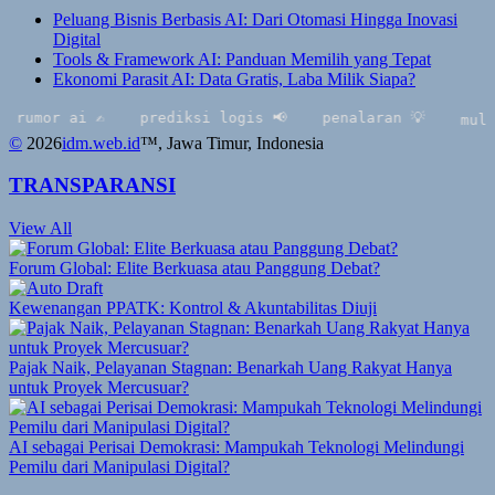
Peluang Bisnis Berbasis AI: Dari Otomasi Hingga Inovasi
Digital
Tools & Framework AI: Panduan Memilih yang Tepat
Ekonomi Parasit AI: Data Gratis, Laba Milik Siapa?
or ai ✍️
prediksi logis 📢
penalaran 💡
multimoda
©
2026
idm.web.id
™
, Jawa Timur, Indonesia
TRANSPARANSI
View All
Forum Global: Elite Berkuasa atau Panggung Debat?
Kewenangan PPATK: Kontrol & Akuntabilitas Diuji
Pajak Naik, Pelayanan Stagnan: Benarkah Uang Rakyat Hanya
untuk Proyek Mercusuar?
AI sebagai Perisai Demokrasi: Mampukah Teknologi Melindungi
Pemilu dari Manipulasi Digital?