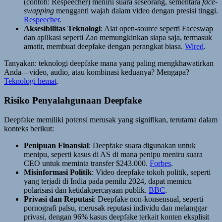
(contoh: Respeecher) meniru suara seseorang, sementara
face-
swapping
mengganti wajah dalam video dengan presisi tinggi.
Respeecher
.
Aksesibilitas Teknologi
: Alat open-source seperti Faceswap
dan aplikasi seperti Zao memungkinkan siapa saja, termasuk
amatir, membuat deepfake dengan perangkat biasa.
Wired
.
Tanyakan: teknologi deepfake mana yang paling mengkhawatirkan
Anda—video, audio, atau kombinasi keduanya? Mengapa?
Teknologi hemat
.
Risiko Penyalahgunaan Deepfake
Deepfake memiliki potensi merusak yang signifikan, terutama dalam
konteks berikut:
Penipuan Finansial
: Deepfake suara digunakan untuk
menipu, seperti kasus di AS di mana penipu meniru suara
CEO untuk meminta transfer $243.000.
Forbes
.
Misinformasi Politik
: Video deepfake tokoh politik, seperti
yang terjadi di India pada pemilu 2024, dapat memicu
polarisasi dan ketidakpercayaan publik.
BBC
.
Privasi dan Reputasi
: Deepfake non-konsensual, seperti
pornografi palsu, merusak reputasi individu dan melanggar
privasi, dengan 96% kasus deepfake terkait konten eksplisit