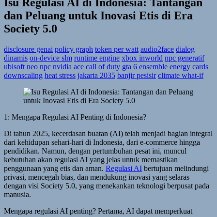
Isu Regulasi AI di Indonesia: Tantangan
dan Peluang untuk Inovasi Etis di Era
Society 5.0
disclosure genai
policy graph
token per watt
audio2face
dialog
dinamis
on-device slm
runtime engine
xbox inworld
npc generatif
ubisoft neo npc
nvidia ace
call of duty
gta 6
ensemble
energy cards
downscaling
heat stress
jakarta 2035
banjir pesisir
climate what-if
1: Mengapa Regulasi AI Penting di Indonesia?
Di tahun 2025, kecerdasan buatan (AI) telah menjadi bagian integral
dari kehidupan sehari-hari di Indonesia, dari e-commerce hingga
pendidikan. Namun, dengan pertumbuhan pesat ini, muncul
kebutuhan akan regulasi AI yang jelas untuk memastikan
penggunaan yang etis dan aman.
Regulasi AI
bertujuan melindungi
privasi, mencegah bias, dan mendukung inovasi yang selaras
dengan visi Society 5.0, yang menekankan teknologi berpusat pada
manusia.
Mengapa regulasi AI penting? Pertama, AI dapat memperkuat