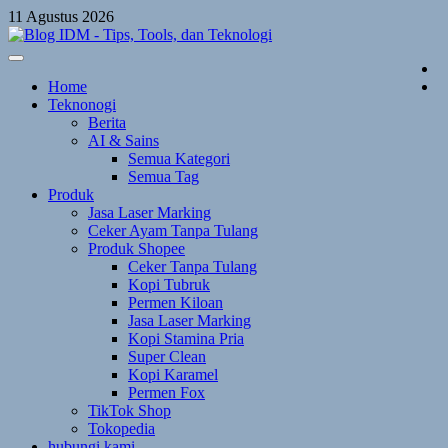
Skip
11 Agustus 2026
to
content
Home
Teknonogi
Berita
AI & Sains
Semua Kategori
Semua Tag
Produk
Jasa Laser Marking
Ceker Ayam Tanpa Tulang
Produk Shopee
Ceker Tanpa Tulang
Kopi Tubruk
Permen Kiloan
Jasa Laser Marking
Kopi Stamina Pria
Super Clean
Kopi Karamel
Permen Fox
TikTok Shop
Tokopedia
hubungi kami