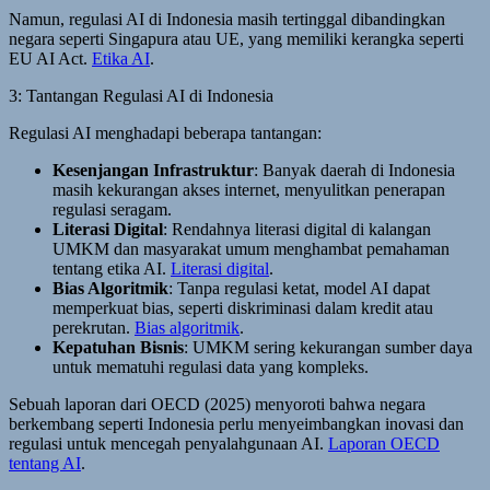
Namun, regulasi AI di Indonesia masih tertinggal dibandingkan
negara seperti Singapura atau UE, yang memiliki kerangka seperti
EU AI Act.
Etika AI
.
3: Tantangan Regulasi AI di Indonesia
Regulasi AI menghadapi beberapa tantangan:
Kesenjangan Infrastruktur
: Banyak daerah di Indonesia
masih kekurangan akses internet, menyulitkan penerapan
regulasi seragam.
Literasi Digital
: Rendahnya literasi digital di kalangan
UMKM dan masyarakat umum menghambat pemahaman
tentang etika AI.
Literasi digital
.
Bias Algoritmik
: Tanpa regulasi ketat, model AI dapat
memperkuat bias, seperti diskriminasi dalam kredit atau
perekrutan.
Bias algoritmik
.
Kepatuhan Bisnis
: UMKM sering kekurangan sumber daya
untuk mematuhi regulasi data yang kompleks.
Sebuah laporan dari OECD (2025) menyoroti bahwa negara
berkembang seperti Indonesia perlu menyeimbangkan inovasi dan
regulasi untuk mencegah penyalahgunaan AI.
Laporan OECD
tentang AI
.