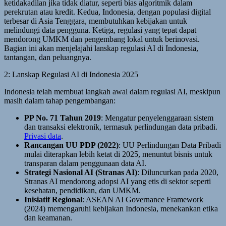
ketidakadilan jika tidak diatur, seperti bias algoritmik dalam
perekrutan atau kredit. Kedua, Indonesia, dengan populasi digital
terbesar di Asia Tenggara, membutuhkan kebijakan untuk
melindungi data pengguna. Ketiga, regulasi yang tepat dapat
mendorong UMKM dan pengembang lokal untuk berinovasi.
Bagian ini akan menjelajahi lanskap regulasi AI di Indonesia,
tantangan, dan peluangnya.
2: Lanskap Regulasi AI di Indonesia 2025
Indonesia telah membuat langkah awal dalam regulasi AI, meskipun
masih dalam tahap pengembangan:
PP No. 71 Tahun 2019
: Mengatur penyelenggaraan sistem
dan transaksi elektronik, termasuk perlindungan data pribadi.
Privasi data
.
Rancangan UU PDP (2022)
: UU Perlindungan Data Pribadi
mulai diterapkan lebih ketat di 2025, menuntut bisnis untuk
transparan dalam penggunaan data AI.
Strategi Nasional AI (Stranas AI)
: Diluncurkan pada 2020,
Stranas AI mendorong adopsi AI yang etis di sektor seperti
kesehatan, pendidikan, dan UMKM.
Inisiatif Regional
: ASEAN AI Governance Framework
(2024) memengaruhi kebijakan Indonesia, menekankan etika
dan keamanan.