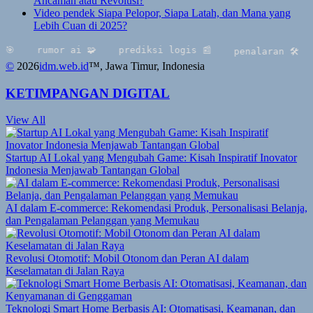
Ancaman atau Revolusi?
Video pendek Siapa Pelopor, Siapa Latah, dan Mana yang
Lebih Cuan di 2025?
rumor ai 🧩
prediksi logis 📰
mul
penalaran 🛠
©
2026
idm.web.id
™
, Jawa Timur, Indonesia
KETIMPANGAN DIGITAL
View All
Startup AI Lokal yang Mengubah Game: Kisah Inspiratif Inovator
Indonesia Menjawab Tantangan Global
AI dalam E-commerce: Rekomendasi Produk, Personalisasi Belanja,
dan Pengalaman Pelanggan yang Memukau
Revolusi Otomotif: Mobil Otonom dan Peran AI dalam
Keselamatan di Jalan Raya
Teknologi Smart Home Berbasis AI: Otomatisasi, Keamanan, dan