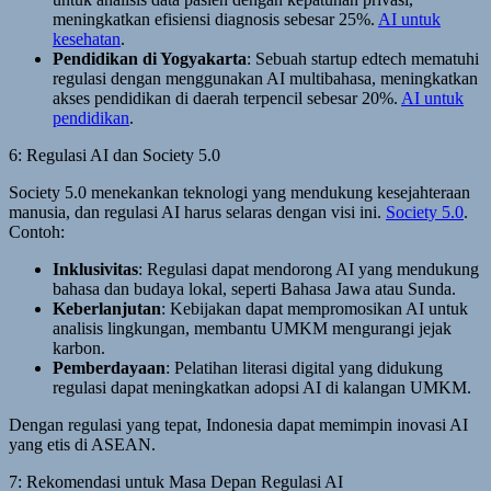
meningkatkan efisiensi diagnosis sebesar 25%.
AI untuk
kesehatan
.
Pendidikan di Yogyakarta
: Sebuah startup edtech mematuhi
regulasi dengan menggunakan AI multibahasa, meningkatkan
akses pendidikan di daerah terpencil sebesar 20%.
AI untuk
pendidikan
.
6: Regulasi AI dan Society 5.0
Society 5.0 menekankan teknologi yang mendukung kesejahteraan
manusia, dan regulasi AI harus selaras dengan visi ini.
Society 5.0
.
Contoh:
Inklusivitas
: Regulasi dapat mendorong AI yang mendukung
bahasa dan budaya lokal, seperti Bahasa Jawa atau Sunda.
Keberlanjutan
: Kebijakan dapat mempromosikan AI untuk
analisis lingkungan, membantu UMKM mengurangi jejak
karbon.
Pemberdayaan
: Pelatihan literasi digital yang didukung
regulasi dapat meningkatkan adopsi AI di kalangan UMKM.
Dengan regulasi yang tepat, Indonesia dapat memimpin inovasi AI
yang etis di ASEAN.
7: Rekomendasi untuk Masa Depan Regulasi AI