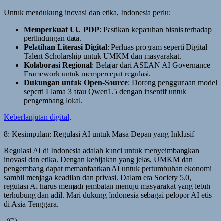
Untuk mendukung inovasi dan etika, Indonesia perlu:
Memperkuat UU PDP
: Pastikan kepatuhan bisnis terhadap
perlindungan data.
Pelatihan Literasi Digital
: Perluas program seperti Digital
Talent Scholarship untuk UMKM dan masyarakat.
Kolaborasi Regional
: Belajar dari ASEAN AI Governance
Framework untuk mempercepat regulasi.
Dukungan untuk Open-Source
: Dorong penggunaan model
seperti Llama 3 atau Qwen1.5 dengan insentif untuk
pengembang lokal.
Keberlanjutan digital
.
8: Kesimpulan: Regulasi AI untuk Masa Depan yang Inklusif
Regulasi AI di Indonesia adalah kunci untuk menyeimbangkan
inovasi dan etika. Dengan kebijakan yang jelas, UMKM dan
pengembang dapat memanfaatkan AI untuk pertumbuhan ekonomi
sambil menjaga keadilan dan privasi. Dalam era Society 5.0,
regulasi AI harus menjadi jembatan menuju masyarakat yang lebih
terhubung dan adil. Mari dukung Indonesia sebagai pelopor AI etis
di Asia Tenggara.
-(G)-