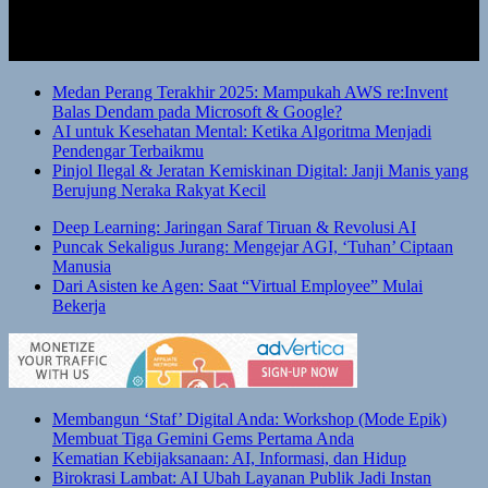
Medan Perang Terakhir 2025: Mampukah AWS re:Invent
Balas Dendam pada Microsoft & Google?
AI untuk Kesehatan Mental: Ketika Algoritma Menjadi
Pendengar Terbaikmu
Pinjol Ilegal & Jeratan Kemiskinan Digital: Janji Manis yang
Berujung Neraka Rakyat Kecil
Deep Learning: Jaringan Saraf Tiruan & Revolusi AI
Puncak Sekaligus Jurang: Mengejar AGI, ‘Tuhan’ Ciptaan
Manusia
Dari Asisten ke Agen: Saat “Virtual Employee” Mulai
Bekerja
Membangun ‘Staf’ Digital Anda: Workshop (Mode Epik)
Membuat Tiga Gemini Gems Pertama Anda
Kematian Kebijaksanaan: AI, Informasi, dan Hidup
Birokrasi Lambat: AI Ubah Layanan Publik Jadi Instan