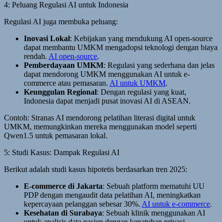
4: Peluang Regulasi AI untuk Indonesia
Regulasi AI juga membuka peluang:
Inovasi Lokal
: Kebijakan yang mendukung AI open-source
dapat membantu UMKM mengadopsi teknologi dengan biaya
rendah.
AI open-source
.
Pemberdayaan UMKM
: Regulasi yang sederhana dan jelas
dapat mendorong UMKM menggunakan AI untuk e-
commerce atau pemasaran.
AI untuk UMKM
.
Keunggulan Regional
: Dengan regulasi yang kuat,
Indonesia dapat menjadi pusat inovasi AI di ASEAN.
Contoh: Stranas AI mendorong pelatihan literasi digital untuk
UMKM, memungkinkan mereka menggunakan model seperti
Qwen1.5 untuk pemasaran lokal.
5: Studi Kasus: Dampak Regulasi AI
Berikut adalah studi kasus hipotetis berdasarkan tren 2025:
E-commerce di Jakarta
: Sebuah platform mematuhi UU
PDP dengan mengaudit data pelatihan AI, meningkatkan
kepercayaan pelanggan sebesar 30%.
AI untuk e-commerce
.
Kesehatan di Surabaya
: Sebuah klinik menggunakan AI
untuk analisis data pasien dengan kepatuhan privasi,