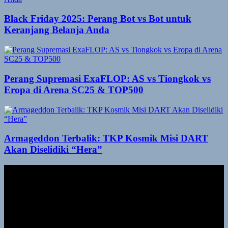
Black Friday 2025: Perang Bot vs Bot untuk
Keranjang Belanja Anda
Perang Supremasi ExaFLOP: AS vs Tiongkok vs
Eropa di Arena SC25 & TOP500
Armageddon Terbalik: TKP Kosmik Misi DART
Akan Diselidiki “Hera”