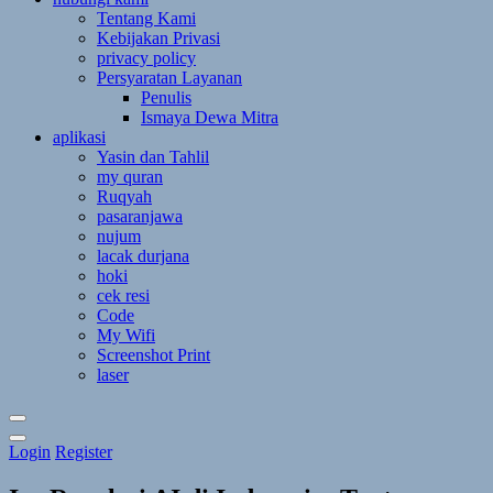
Tentang Kami
Kebijakan Privasi
privacy policy
Persyaratan Layanan
Penulis
Ismaya Dewa Mitra
aplikasi
Yasin dan Tahlil
my quran
Ruqyah
pasaranjawa
nujum
lacak durjana
hoki
cek resi
Code
My Wifi
Screenshot Print
laser
Toggle
Login
Register
Theme
Mode