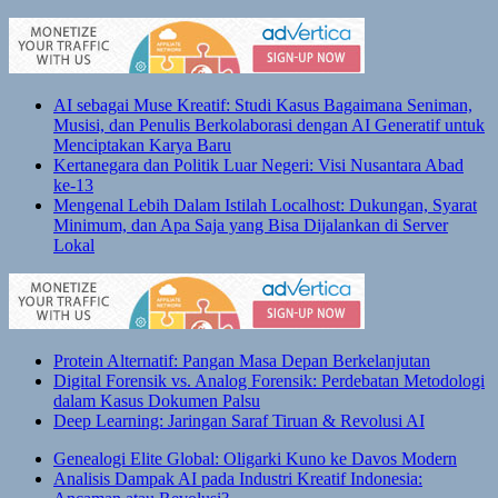
AI sebagai Muse Kreatif: Studi Kasus Bagaimana Seniman,
Musisi, dan Penulis Berkolaborasi dengan AI Generatif untuk
Menciptakan Karya Baru
Kertanegara dan Politik Luar Negeri: Visi Nusantara Abad
ke-13
Mengenal Lebih Dalam Istilah Localhost: Dukungan, Syarat
Minimum, dan Apa Saja yang Bisa Dijalankan di Server
Lokal
Protein Alternatif: Pangan Masa Depan Berkelanjutan
Digital Forensik vs. Analog Forensik: Perdebatan Metodologi
dalam Kasus Dokumen Palsu
Deep Learning: Jaringan Saraf Tiruan & Revolusi AI
Genealogi Elite Global: Oligarki Kuno ke Davos Modern
Analisis Dampak AI pada Industri Kreatif Indonesia: