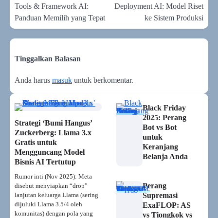
pos
Tools & Framework AI:
Deployment AI: Model Riset
Panduan Memilih yang Tepat
ke Sistem Produksi
Tinggalkan Balasan
Anda harus
masuk
untuk berkomentar.
Black Friday
2025: Perang
Strategi ‘Bumi Hangus’
Bot vs Bot
Zuckerberg: Llama 3.x
untuk
Gratis untuk
Keranjang
Mengguncang Model
Belanja Anda
Bisnis AI Tertutup
Rumor inti (Nov 2025): Meta
Perang
disebut menyiapkan “drop”
lanjutan keluarga Llama (sering
Supremasi
dijuluki Llama 3.5/4 oleh
ExaFLOP: AS
komunitas) dengan pola yang
vs Tiongkok vs