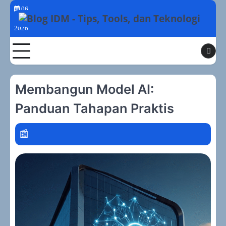
Skip
06
to
Agustus
2026
content
Toggle
Membangun Model AI:
Panduan Tahapan Praktis