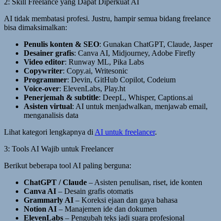
2: Skill Freelance yang Dapat Diperkuat AI
AI tidak membatasi profesi. Justru, hampir semua bidang freelance
bisa dimaksimalkan:
Penulis konten & SEO
: Gunakan ChatGPT, Claude, Jasper
Desainer grafis
: Canva AI, Midjourney, Adobe Firefly
Video editor
: Runway ML, Pika Labs
Copywriter
: Copy.ai, Writesonic
Programmer
: Devin, GitHub Copilot, Codeium
Voice-over
: ElevenLabs, Play.ht
Penerjemah & subtitle
: DeepL, Whisper, Captions.ai
Asisten virtual
: AI untuk menjadwalkan, menjawab email,
menganalisis data
Lihat kategori lengkapnya di
AI untuk freelancer
.
3: Tools AI Wajib untuk Freelancer
Berikut beberapa tool AI paling berguna:
ChatGPT / Claude
– Asisten penulisan, riset, ide konten
Canva AI
– Desain grafis otomatis
Grammarly AI
– Koreksi ejaan dan gaya bahasa
Notion AI
– Manajemen ide dan dokumen
ElevenLabs
– Pengubah teks jadi suara profesional