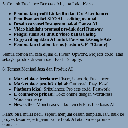
5: Contoh Freelance Berbasis AI yang Laku Keras
Pembuatan profil LinkedIn dan CV AI-enhanced
Penulisan artikel SEO AI + editing manual
Desain carousel Instagram pakai Canva AI
Video highlight promosi produk dari Runway
Pengisi suara AI untuk video bahasa asing
Copywriting iklan AI untuk Facebook/Google Ads
Pembuatan chatbot bisnis (custom GPT/Claude)
Semua contoh ini bisa dijual di Fiverr, Upwork, Projects.co.id, atau
sebagai produk di Gumroad, Ko-fi, Shopify.
6: Tempat Menjual Jasa dan Produk AI
Marketplace freelance
: Fiverr, Upwork, Freelancer
Marketplace produk digital
: Gumroad, Etsy, Ko-fi
Platform lokal
: Sribulancer, Projects.co.id, Fastwork
E-commerce pribadi
: Toko online dengan WordPress +
WooCommerce
Newsletter
: Monetisasi via konten eksklusif berbasis AI
Kamu bisa mulai kecil, seperti menjual desain template, lalu naik ke
proyek besar seperti penulisan e-book AI atau video promosi
otomatis.