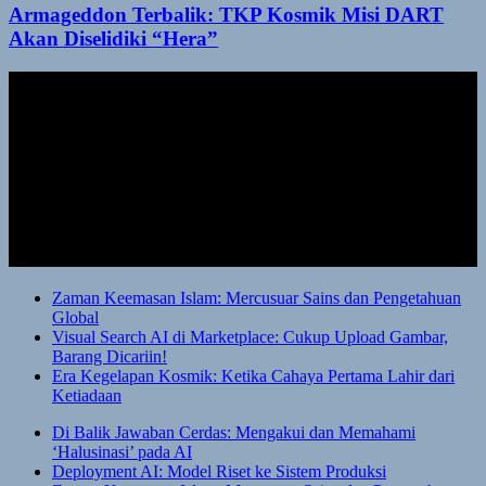
Armageddon Terbalik: TKP Kosmik Misi DART
Akan Diselidiki “Hera”
Zaman Keemasan Islam: Mercusuar Sains dan Pengetahuan
Global
Visual Search AI di Marketplace: Cukup Upload Gambar,
Barang Dicariin!
Era Kegelapan Kosmik: Ketika Cahaya Pertama Lahir dari
Ketiadaan
Di Balik Jawaban Cerdas: Mengakui dan Memahami
‘Halusinasi’ pada AI
Deployment AI: Model Riset ke Sistem Produksi