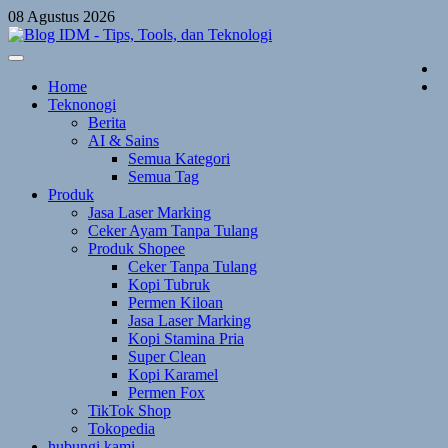
Skip
08 Agustus 2026
to
content
Home
Teknonogi
Berita
AI & Sains
Semua Kategori
Semua Tag
Produk
Jasa Laser Marking
Ceker Ayam Tanpa Tulang
Produk Shopee
Ceker Tanpa Tulang
Kopi Tubruk
Permen Kiloan
Jasa Laser Marking
Kopi Stamina Pria
Super Clean
Kopi Karamel
Permen Fox
TikTok Shop
Tokopedia
hubungi kami