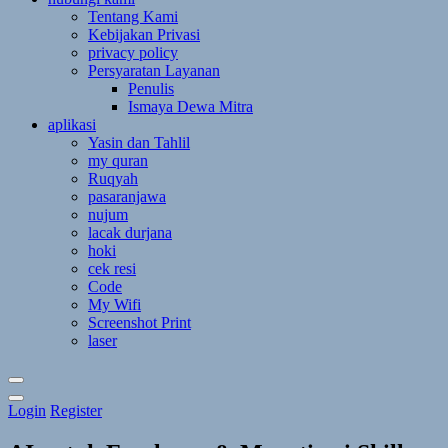
Tentang Kami
Kebijakan Privasi
privacy policy
Persyaratan Layanan
Penulis
Ismaya Dewa Mitra
aplikasi
Yasin dan Tahlil
my quran
Ruqyah
pasaranjawa
nujum
lacak durjana
hoki
cek resi
Code
My Wifi
Screenshot Print
laser
Toggle
Login
Register
Theme
Mode