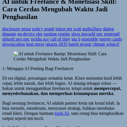
AI untuk Freelance & Monetisasi Skill:
Cara Cerdas Mengubah Waktu Jadi
Penghasilan
disclosure genai
policy graph
token per watt
audio2face
dialog
dinamis
on-device slm
runtime engine
xbox inworld
npc generatif
ubisoft neo npc
nvidia ace
call of duty
gta 6
ensemble
energy cards
downscaling
heat stress
jakarta 2035
banjir pesisir
climate what-if
1: Mengapa AI Penting Bagi Freelancer
Di era digital, persaingan semakin ketat. Klien menuntut hasil lebih
cepat, lebih murah, dan lebih bagus. AI datang sebagai solusi —
bukan untuk menggantikan freelancer, tetapi untuk
mempercepat,
menyederhanakan, dan memperluas kemampuan mereka
.
Bagi seorang freelancer, AI adalah partner kerja tak kenal lelah. Ia
bisa menulis, mendesain, menyusun strategi, bahkan membalas
email klien. Dengan bantuan
tools AI
, satu orang bisa menghasilkan
output seperti tim kecil.