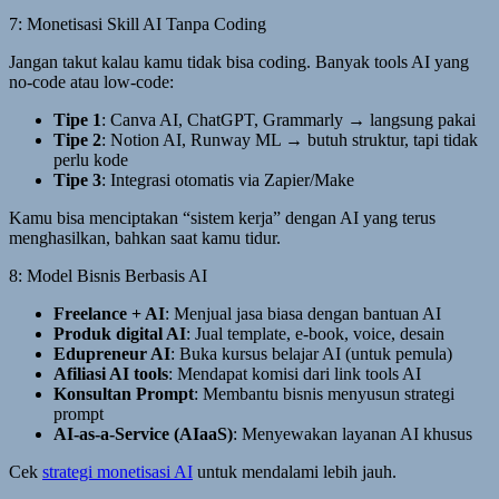
7: Monetisasi Skill AI Tanpa Coding
Jangan takut kalau kamu tidak bisa coding. Banyak tools AI yang
no-code atau low-code:
Tipe 1
: Canva AI, ChatGPT, Grammarly → langsung pakai
Tipe 2
: Notion AI, Runway ML → butuh struktur, tapi tidak
perlu kode
Tipe 3
: Integrasi otomatis via Zapier/Make
Kamu bisa menciptakan “sistem kerja” dengan AI yang terus
menghasilkan, bahkan saat kamu tidur.
8: Model Bisnis Berbasis AI
Freelance + AI
: Menjual jasa biasa dengan bantuan AI
Produk digital AI
: Jual template, e-book, voice, desain
Edupreneur AI
: Buka kursus belajar AI (untuk pemula)
Afiliasi AI tools
: Mendapat komisi dari link tools AI
Konsultan Prompt
: Membantu bisnis menyusun strategi
prompt
AI-as-a-Service (AIaaS)
: Menyewakan layanan AI khusus
Cek
strategi monetisasi AI
untuk mendalami lebih jauh.