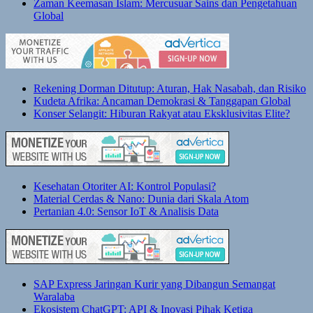
Zaman Keemasan Islam: Mercusuar Sains dan Pengetahuan
Global
Rekening Dorman Ditutup: Aturan, Hak Nasabah, dan Risiko
Kudeta Afrika: Ancaman Demokrasi & Tanggapan Global
Konser Selangit: Hiburan Rakyat atau Eksklusivitas Elite?
Kesehatan Otoriter AI: Kontrol Populasi?
Material Cerdas & Nano: Dunia dari Skala Atom
Pertanian 4.0: Sensor IoT & Analisis Data
SAP Express Jaringan Kurir yang Dibangun Semangat
Waralaba
Ekosistem ChatGPT: API & Inovasi Pihak Ketiga