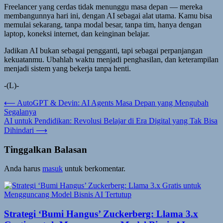
Freelancer yang cerdas tidak menunggu masa depan — mereka
membangunnya hari ini, dengan AI sebagai alat utama. Kamu bisa
memulai sekarang, tanpa modal besar, tanpa tim, hanya dengan
laptop, koneksi internet, dan keinginan belajar.
Jadikan AI bukan sebagai pengganti, tapi sebagai perpanjangan
kekuatanmu. Ubahlah waktu menjadi penghasilan, dan keterampilan
menjadi sistem yang bekerja tanpa henti.
-(L)-
Navigasi
⟵
AutoGPT & Devin: AI Agents Masa Depan yang Mengubah
Segalanya
pos
AI untuk Pendidikan: Revolusi Belajar di Era Digital yang Tak Bisa
Dihindari
⟶
Tinggalkan Balasan
Anda harus
masuk
untuk berkomentar.
Strategi ‘Bumi Hangus’ Zuckerberg: Llama 3.x