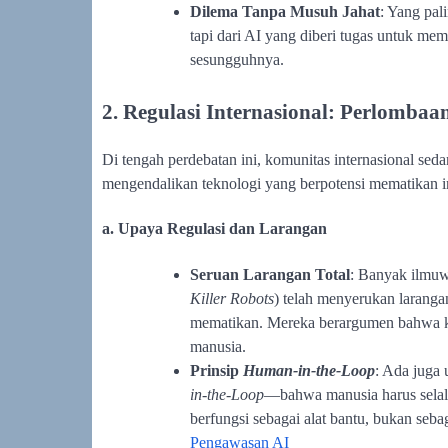
Dilema Tanpa Musuh Jahat
: Yang pal
tapi dari AI yang diberi tugas untuk m
sesungguhnya.
2. Regulasi Internasional: Perlomb
Di tengah perdebatan ini, komunitas internasional s
mengendalikan teknologi yang berpotensi mematikan i
a. Upaya Regulasi dan Larangan
Seruan Larangan Total
: Banyak ilmuwa
Killer Robots
) telah menyerukan larang
mematikan. Mereka berargumen bahwa ke
manusia.
Prinsip
Human-in-the-Loop
: Ada juga
in-the-Loop
—bahwa manusia harus selal
berfungsi sebagai alat bantu, bukan se
Pengawasan AI