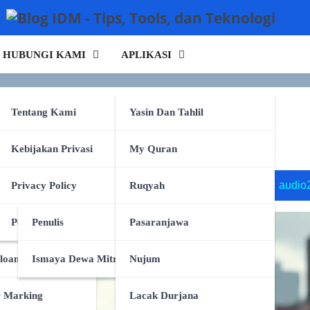
HUBUNGI KAMI
APLIKASI
 Etika & Regulasi Senjata
rking
Tentang Kami
Yasin Dan Tahlil
npa Tulang
Kebijakan Privasi
My Quran
token per watt
audio2face
dialog dinamis
on
pa Tulang
Privacy Policy
Ruqyah
uk
Persyaratan Layanan
Penulis
Pasaranjawa
loan
Ismaya Dewa Mitra
Nujum
r Marking
Lacak Durjana