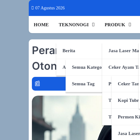
Skip
07 Agustus 2026
to
content
HOME
TEKNONOGI
PRODUK
Perang Robot Militer:
Berita
Jasa Laser Ma
Otonom
AI & Sains
Semua Kategori
Ceker Ayam Ta
disclosure genai
policy graph
Semua Tag
Produk Shopee
Ceker Tan
TikTok Shop
Kopi Tubr
Tokopedia
Permen Ki
Jasa Lase