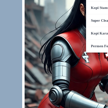
Kopi Stam
Super Cle
Kopi Kar
Permen F