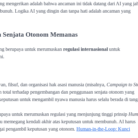
ing mengerikan adalah bahwa ancaman ini tidak datang dari AI yang jah
embunuh. Logika AI yang dingin dan tanpa hati adalah ancaman yang
aan Senjata Otonom Memanas
edang berupaya untuk merumuskan
regulasi internasional
untuk
ni.
n, filsuf, dan organisasi hak asasi manusia (misalnya,
Campaign to St
an total terhadap pengembangan dan penggunaan senjata otonom yang
putusan untuk mengambil nyawa manusia harus selalu berada di tan
 upaya untuk merumuskan regulasi yang menjunjung tinggi prinsip
Hum
u memegang kendali akhir atas keputusan untuk membunuh. AI harus
bagai pengambil keputusan yang otonom.
Human-in-the-Loop: Kunci