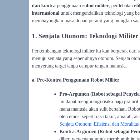
dan kontra
penggunaan
robot militer
, perdebatan
et
internasional
untuk mengendalikan teknologi yang berp
membayangkan masa depan perang yang mungkin saja tid
1. Senjata Otonom: Teknologi Milite
Perkembangan teknologi militer itu kan bergerak dari 
menuju senjata yang sepenuhnya otonom. Senjata oto
menyerang target tanpa campur tangan manusia.
a. Pro-Kontra Penggunaan Robot Militer
Pro-Argumen (Robot sebagai Penyela
ini dapat mengurangi risiko bagi prajur
mana manusia akan sulit bertahan. Robot
oleh emosi seperti rasa takut, amarah, a
Senjata Otonom: Efisiensi dan Moralitas
Kontra-Argumen (Robot sebagai Pem
diberi wewenang untuk membunuh itu sang