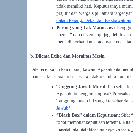
tidak memiliki hati. Keputusannya murn
prajurit dan warga sipil, antara target y
dalam Perang: Debat dan Kekhawatiran
Perang yang Tak Manusiawi
: Penggun
“bersih” dan efisien, tapi juga lebih t
menjadi korban tanpa adanya emosi atau
b. Dilema Etika dan Moralitas Mesin
Dilema etika itu kan di sini, kawan. Apakah kita me
manusia ke sebuah mesin yang tidak memiliki nurani? 
Tanggung Jawab Moral
: Jika sebuah 
Apakah itu pengembangnya? Perusahaa
Tanggung jawab ini sangat tersebar dan su
Jawab?
“Black Box” dalam Keputusan
: Sifat
robot membuat keputusan tertentu. Kita
masalah akuntabilitas dan kepercayaan.