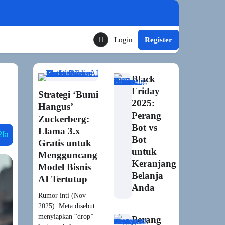
Login
Register
Toggle Theme Mode
Black
Friday
Strategi ‘Bumi
2025:
Hangus’
Perang
Zuckerberg:
Bot vs
Llama 3.x
-device slm
runtime engine
xbox inworld
npc gener
Bot
Gratis untuk
untuk
Mengguncang
Keranjang
Model Bisnis
Belanja
AI Tertutup
Anda
Rumor inti (Nov
2025): Meta disebut
menyiapkan “drop”
Perang