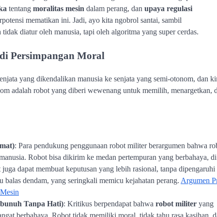
ika
tentang
moralitas mesin
dalam perang, dan
upaya regulasi
otensi mematikan ini. Jadi, ayo kita ngobrol santai, sambil
ak diatur oleh manusia, tapi oleh algoritma yang super cerdas.
r di Persimpangan Moral
senjata yang dikendalikan manusia ke senjata yang semi-otonom, dan ki
nom adalah robot yang diberi wewenang untuk memilih, menargetkan, 
mat)
: Para pendukung penggunaan robot militer berargumen bahwa ro
it manusia. Robot bisa dikirim ke medan pertempuran yang berbahaya, di
 juga dapat membuat keputusan yang lebih rasional, tanpa dipengaruhi
tau balas dendam, yang seringkali memicu kejahatan perang.
Argumen P
 Mesin
bunuh Tanpa Hati)
: Kritikus berpendapat bahwa
robot militer
yang
at berbahaya. Robot tidak memiliki moral, tidak tahu rasa kasihan, 