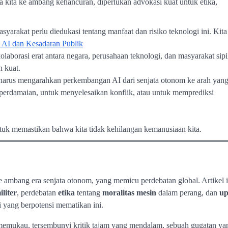
kita ke ambang kehancuran, diperlukan advokasi kuat untuk etika,
asyarakat perlu diedukasi tentang manfaat dan risiko teknologi ini. Kita
a AI dan Kesadaran Publik
olaborasi erat antara negara, perusahaan teknologi, dan masyarakat sipi
n kuat.
 harus mengarahkan perkembangan AI dari senjata otonom ke arah yan
 perdamaian, untuk menyelesaikan konflik, atau untuk memprediksi
tuk memastikan bahwa kita tidak kehilangan kemanusiaan kita.
 ambang era senjata otonom, yang memicu perdebatan global. Artikel i
iliter
, perdebatan
etika
tentang
moralitas mesin
dalam perang, dan
up
 yang berpotensi mematikan ini.
 memukau, tersembunyi kritik tajam yang mendalam, sebuah gugatan ya