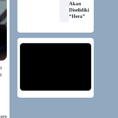
Akan
Diselidiki
“Hera”
il
ng
s
pro