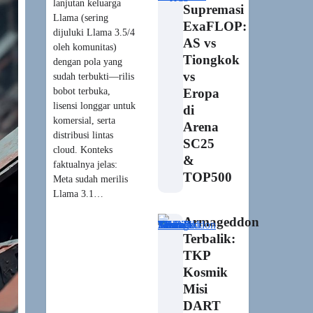
lanjutan keluarga
Supremasi
Llama (sering
ExaFLOP:
dijuluki Llama 3.5/4
AS vs
oleh komunitas)
Tiongkok
dengan pola yang
vs
sudah terbukti—rilis
bobot terbuka,
Eropa
lisensi longgar untuk
di
komersial, serta
Arena
distribusi lintas
SC25
cloud. Konteks
&
faktualnya jelas:
TOP500
Meta sudah merilis
Llama 3.1…
Armageddon
Terbalik:
TKP
Kosmik
Misi
DART