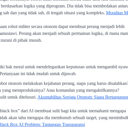
i berdasarkan logika yang diprogram. Dia tidak bisa membedakan antar
ang sah dan yang tidak sah, di tengah situasi yang kompleks.
Moralitas M
aan robot militer secara otonom dapat membuat perang menjadi lebih
ak manusiawi. Perang akan menjadi sebuah permainan logika, di mana man
 nurani di pihak musuh.
miliki hak moral untuk mendelegasikan keputusan untuk mengambil nya
Pertanyaan ini tidak mudah untuk dijawab.
robot otonom melakukan kejahatan perang, siapa yang harus disalahkan
n yang memproduksinya? Atau komandan yang mengaktifkannya?
lit untuk ditelusuri.
Akuntabilitas Senjata Otonom: Siapa Bertanggun
 “black box” dari AI membuat sulit bagi kita untuk memahami mengapa
 tidak akan tahu mengapa dia membunuh sebuah target, yang menimbul
Black Box AI Problem: Tantangan Transparansi