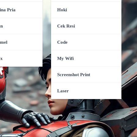
ina Pria
Hoki
an
Cek Resi
amel
Code
ox
My Wifi
Screenshot Print
Laser