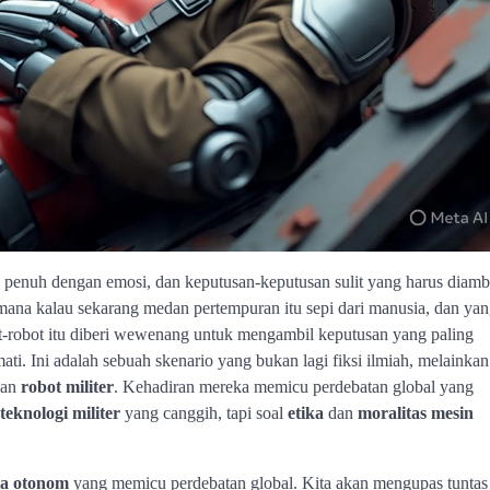
 penuh dengan emosi, dan keputusan-keputusan sulit yang harus diamb
mana kalau sekarang medan pertempuran itu sepi dari manusia, dan ya
ot-robot itu diberi wewenang untuk mengambil keputusan yang paling
mati. Ini adalah sebuah skenario yang bukan lagi fiksi ilmiah, melainkan
an
robot militer
. Kehadiran mereka memicu perdebatan global yang
teknologi militer
yang canggih, tapi soal
etika
dan
moralitas mesin
ta otonom
yang memicu perdebatan global. Kita akan mengupas tunta