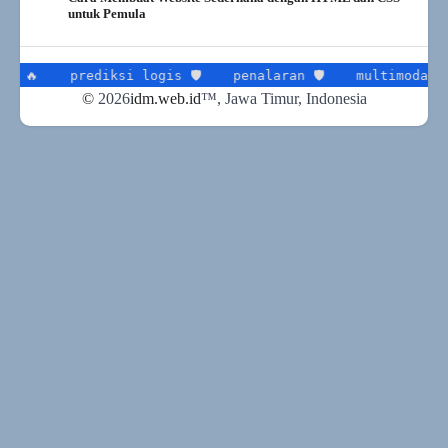
untuk Pemula
prediksi logis 🛡
penalaran 🛡
multimodal 📢
g
©
2026
idm.web.id
™
, Jawa Timur, Indonesia