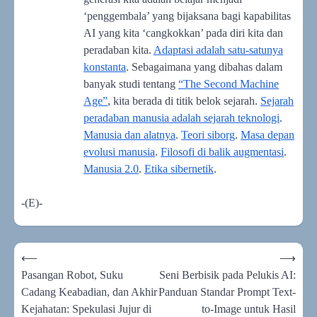
‘penggembala’ yang bijaksana bagi kapabilitas
AI yang kita ‘cangkokkan’ pada diri kita dan
peradaban kita.
Adaptasi adalah satu-satunya
konstanta
. Sebagaimana yang dibahas dalam
banyak studi tentang
“The Second Machine
Age”
, kita berada di titik belok sejarah.
Sejarah
peradaban manusia adalah sejarah teknologi
.
Manusia dan alatnya
.
Teori siborg
.
Masa depan
evolusi manusia
.
Filosofi di balik augmentasi
.
Manusia 2.0
.
Etika sibernetik
.
-(E)-
Navigasi
⟵
⟶
pos
Pasangan Robot, Suku
Seni Berbisik pada Pelukis AI:
Cadang Keabadian, dan Akhir
Panduan Standar Prompt Text-
Kejahatan: Spekulasi Jujur di
to-Image untuk Hasil