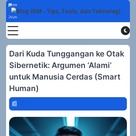
Skip
09
to
Agustus
2026
content
Toggle
Dari Kuda Tunggangan ke Otak
Sibernetik: Argumen ‘Alami’
untuk Manusia Cerdas (Smart
Human)