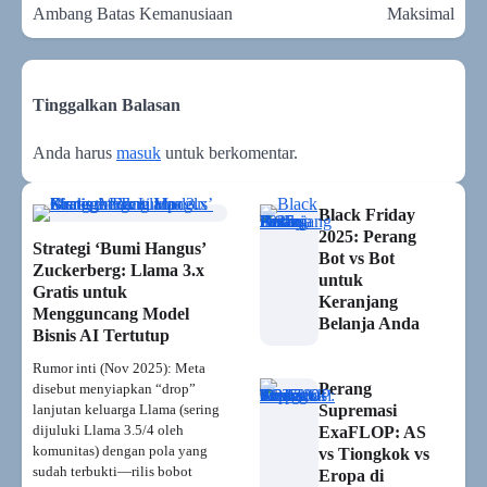
Ambang Batas Kemanusiaan
Maksimal
Tinggalkan Balasan
Anda harus
masuk
untuk berkomentar.
Black Friday
2025: Perang
Strategi ‘Bumi Hangus’
Bot vs Bot
Zuckerberg: Llama 3.x
untuk
Gratis untuk
Keranjang
Mengguncang Model
Belanja Anda
Bisnis AI Tertutup
Rumor inti (Nov 2025): Meta
Perang
disebut menyiapkan “drop”
lanjutan keluarga Llama (sering
Supremasi
dijuluki Llama 3.5/4 oleh
ExaFLOP: AS
komunitas) dengan pola yang
vs Tiongkok vs
sudah terbukti—rilis bobot
Eropa di