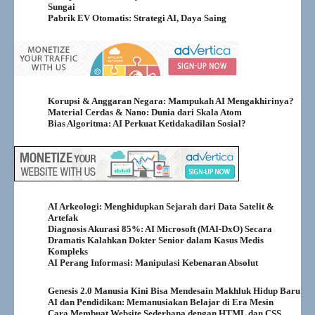
Sungai
Pabrik EV Otomatis: Strategi AI, Daya Saing
Korupsi & Anggaran Negara: Mampukah AI Mengakhirinya?
Material Cerdas & Nano: Dunia dari Skala Atom
Bias Algoritma: AI Perkuat Ketidakadilan Sosial?
AI Arkeologi: Menghidupkan Sejarah dari Data Satelit &
Artefak
Diagnosis Akurasi 85%: AI Microsoft (MAI-DxO) Secara
Dramatis Kalahkan Dokter Senior dalam Kasus Medis
Kompleks
AI Perang Informasi: Manipulasi Kebenaran Absolut
Genesis 2.0 Manusia Kini Bisa Mendesain Makhluk Hidup Baru
AI dan Pendidikan: Memanusiakan Belajar di Era Mesin
Cara Membuat Website Sederhana dengan HTML dan CSS