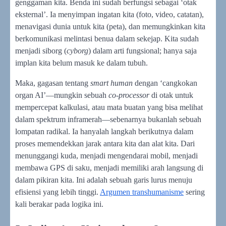
genggaman kita. Benda ini sudah berfungsi sebagai ‘otak
eksternal’. Ia menyimpan ingatan kita (foto, video, catatan),
menavigasi dunia untuk kita (peta), dan memungkinkan kita
berkomunikasi melintasi benua dalam sekejap. Kita sudah
menjadi siborg (
cyborg
) dalam arti fungsional; hanya saja
implan kita belum masuk ke dalam tubuh.
Maka, gagasan tentang
smart human
dengan ‘cangkokan
organ AI’—mungkin sebuah
co-processor
di otak untuk
mempercepat kalkulasi, atau mata buatan yang bisa melihat
dalam spektrum inframerah—sebenarnya bukanlah sebuah
lompatan radikal. Ia hanyalah langkah berikutnya dalam
proses memendekkan jarak antara kita dan alat kita. Dari
menunggangi kuda, menjadi mengendarai mobil, menjadi
membawa GPS di saku, menjadi memiliki arah langsung di
dalam pikiran kita. Ini adalah sebuah garis lurus menuju
efisiensi yang lebih tinggi.
Argumen transhumanisme
sering
kali berakar pada logika ini.