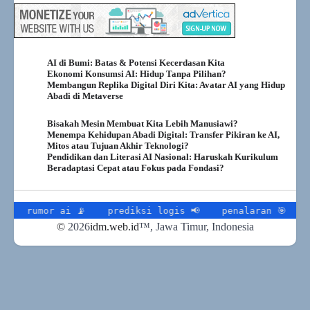
AI di Bumi: Batas & Potensi Kecerdasan Kita
Ekonomi Konsumsi AI: Hidup Tanpa Pilihan?
Membangun Replika Digital Diri Kita: Avatar AI yang Hidup
Abadi di Metaverse
Bisakah Mesin Membuat Kita Lebih Manusiawi?
Menempa Kehidupan Abadi Digital: Transfer Pikiran ke AI,
Mitos atau Tujuan Akhir Teknologi?
Pendidikan dan Literasi AI Nasional: Haruskah Kurikulum
Beradaptasi Cepat atau Fokus pada Fondasi?
rumor ai 📡
prediksi logis 📢
penalaran 🎯
multi
©
2026
idm.web.id
™
, Jawa Timur, Indonesia