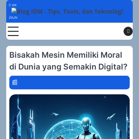
Skip
09
to
Agustus
2026
content
Toggle
Bisakah Mesin Memiliki Moral
di Dunia yang Semakin Digital?