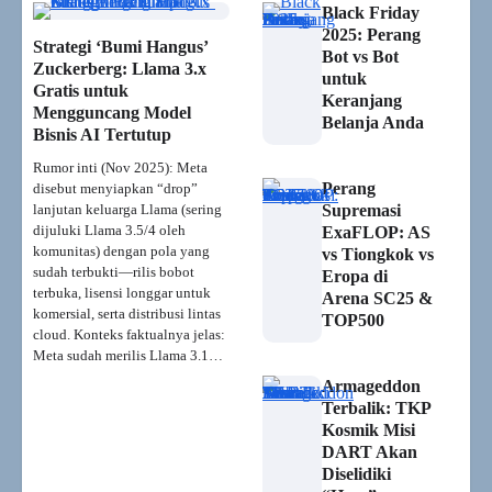
Black Friday
2025: Perang
Strategi ‘Bumi Hangus’
Bot vs Bot
Zuckerberg: Llama 3.x
untuk
Gratis untuk
Keranjang
Mengguncang Model
Belanja Anda
Bisnis AI Tertutup
Rumor inti (Nov 2025): Meta
Perang
disebut menyiapkan “drop”
lanjutan keluarga Llama (sering
Supremasi
dijuluki Llama 3.5/4 oleh
ExaFLOP: AS
komunitas) dengan pola yang
vs Tiongkok vs
sudah terbukti—rilis bobot
Eropa di
terbuka, lisensi longgar untuk
Arena SC25 &
komersial, serta distribusi lintas
TOP500
cloud. Konteks faktualnya jelas:
Meta sudah merilis Llama 3.1…
Armageddon
Terbalik: TKP
Kosmik Misi
DART Akan
Diselidiki