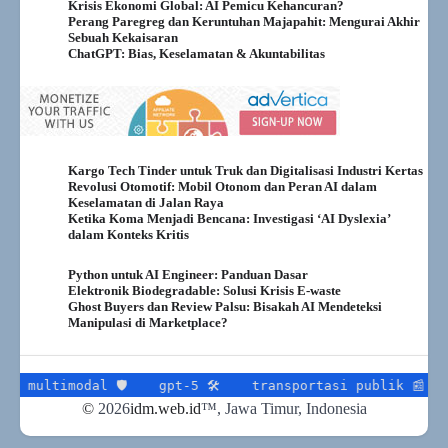
Krisis Ekonomi Global: AI Pemicu Kehancuran?
Perang Paregreg dan Keruntuhan Majapahit: Mengurai Akhir
Sebuah Kekaisaran
ChatGPT: Bias, Keselamatan & Akuntabilitas
Kargo Tech Tinder untuk Truk dan Digitalisasi Industri Kertas
Revolusi Otomotif: Mobil Otonom dan Peran AI dalam
Keselamatan di Jalan Raya
Ketika Koma Menjadi Bencana: Investigasi ‘AI Dyslexia’
dalam Konteks Kritis
Python untuk AI Engineer: Panduan Dasar
Elektronik Biodegradable: Solusi Krisis E-waste
Ghost Buyers dan Review Palsu: Bisakah AI Mendeteksi
Manipulasi di Marketplace?
imodal 🛡
gpt-5 🛠
transportasi publik 📰
transp
©
2026
idm.web.id
™
, Jawa Timur, Indonesia