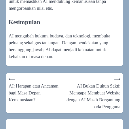
untuk memastikan AI mendukung kemanusiaan tanpa
mengorbankan nilai etis.
Kesimpulan
AI mengubah hukum, budaya, dan teknologi, membuka
peluang sekaligus tantangan. Dengan pendekatan yang
bertanggung jawab, AI dapat menjadi kekuatan untuk
kebaikan di masa depan.
Navigasi
⟵
⟶
pos
AI: Harapan atau Ancaman
AI Bukan Dukun Sakti:
bagi Masa Depan
Mengapa Membuat Website
Kemanusiaan?
dengan AI Masih Bergantung
pada Pengguna