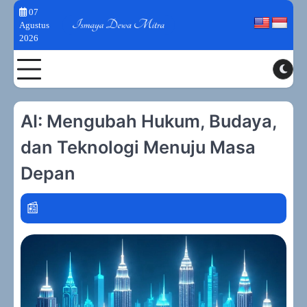
Skip
07
to
Agustus
2026
content
Toggle
AI: Mengubah Hukum, Budaya,
dan Teknologi Menuju Masa
Depan
disclos