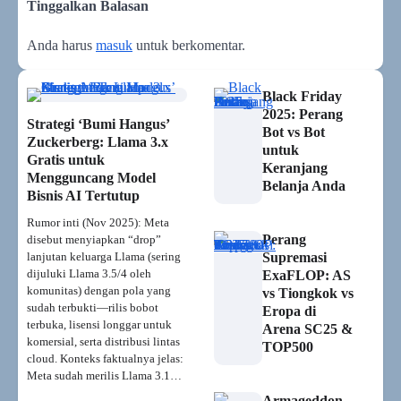
Tinggalkan Balasan
Anda harus
masuk
untuk berkomentar.
Black Friday
2025: Perang
Strategi ‘Bumi Hangus’
Bot vs Bot
Zuckerberg: Llama 3.x
untuk
Gratis untuk
Keranjang
Mengguncang Model
Belanja Anda
Bisnis AI Tertutup
Rumor inti (Nov 2025): Meta
Perang
disebut menyiapkan “drop”
lanjutan keluarga Llama (sering
Supremasi
dijuluki Llama 3.5/4 oleh
ExaFLOP: AS
komunitas) dengan pola yang
vs Tiongkok vs
sudah terbukti—rilis bobot
Eropa di
terbuka, lisensi longgar untuk
Arena SC25 &
komersial, serta distribusi lintas
TOP500
cloud. Konteks faktualnya jelas:
Meta sudah merilis Llama 3.1…
Armageddon