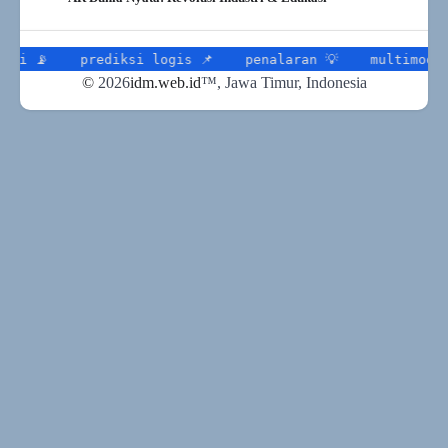
prediksi logis 📌
penalaran 💡
multimodal 📍
©
2026
idm.web.id
™
, Jawa Timur, Indonesia