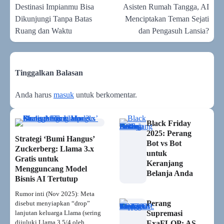
Destinasi Impianmu Bisa
Asisten Rumah Tangga, AI
Dikunjungi Tanpa Batas
Menciptakan Teman Sejati
Ruang dan Waktu
dan Pengasuh Lansia?
Tinggalkan Balasan
Anda harus
masuk
untuk berkomentar.
Black Friday
2025: Perang
Strategi ‘Bumi Hangus’
Bot vs Bot
Zuckerberg: Llama 3.x
untuk
Gratis untuk
Keranjang
Mengguncang Model
Belanja Anda
Bisnis AI Tertutup
Rumor inti (Nov 2025): Meta
Perang
disebut menyiapkan “drop”
lanjutan keluarga Llama (sering
Supremasi
dijuluki Llama 3.5/4 oleh
ExaFLOP: AS