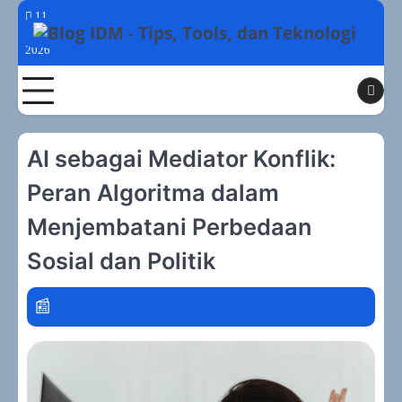
Skip
11
to
Agustus
2026
content
Toggle
AI sebagai Mediator Konflik:
Peran Algoritma dalam
Menjembatani Perbedaan
Sosial dan Politik