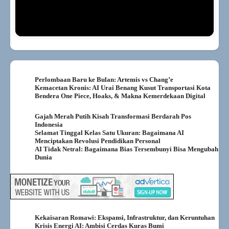
Perlombaan Baru ke Bulan: Artemis vs Chang’e
Kemacetan Kronis: AI Urai Benang Kusut Transportasi Kota
Bendera One Piece, Hoaks, & Makna Kemerdekaan Digital
Gajah Merah Putih Kisah Transformasi Berdarah Pos
Indonesia
Selamat Tinggal Kelas Satu Ukuran: Bagaimana AI
Menciptakan Revolusi Pendidikan Personal
AI Tidak Netral: Bagaimana Bias Tersembunyi Bisa Mengubah
Dunia
Kekaisaran Romawi: Ekspansi, Infrastruktur, dan Keruntuhan
Krisis Energi AI: Ambisi Cerdas Kuras Bumi