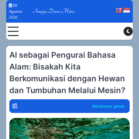
Skip
09
to
Agustus
2026
content
Toggle
AI sebagai Pengurai Bahasa
Alam: Bisakah Kita
Berkomunikasi dengan Hewan
dan Tumbuhan Melalui Mesin?
disclosure genai
policy graph