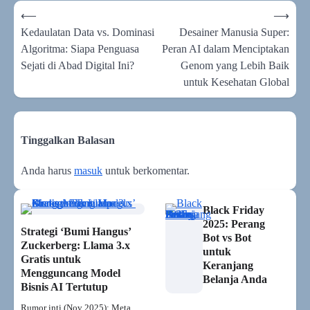
Navigasi
⟵
⟶
pos
Kedaulatan Data vs. Dominasi
Desainer Manusia Super:
Algoritma: Siapa Penguasa
Peran AI dalam Menciptakan
Sejati di Abad Digital Ini?
Genom yang Lebih Baik
untuk Kesehatan Global
Tinggalkan Balasan
Anda harus
masuk
untuk berkomentar.
Black Friday
2025: Perang
Strategi ‘Bumi Hangus’
Bot vs Bot
Zuckerberg: Llama 3.x
untuk
Gratis untuk
Keranjang
Mengguncang Model
Belanja Anda
Bisnis AI Tertutup
Rumor inti (Nov 2025): Meta