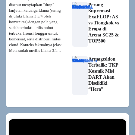
Perang
disebut menyiapkan “drop”
lanjutan keluarga Llama (sering
Supremasi
dijuluki Llama 3.5/4 oleh
ExaFLOP: AS
komunitas) dengan pola yang
vs Tiongkok vs
sudah terbukti—rilis bobot
Eropa di
terbuka, lisensi longgar untuk
Arena SC25 &
komersial, serta distribusi lintas
TOP500
cloud. Konteks faktualnya jelas:
Meta sudah merilis Llama 3.1…
Armageddon
Terbalik: TKP
Kosmik Misi
DART Akan
Diselidiki
“Hera”