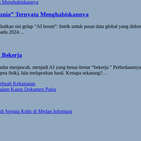
Dunia” Ternyata Menghabiskannya
hatkan sisi gelap “AI boom”: listrik untuk pusat data global yang did
a pada 2024…
i Bekerja
dar menjawab, menjadi AI yang benar-benar “bekerja.” Perbedaannya 
gera fisik), lalu melaporkan hasil. Kenapa sekarang?…
Sebuah Kekaisaran
i dalam Kasus Dokumen Palsu
di Senjata Kritis di Medan Informasi