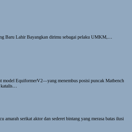
uang Baru Lahir Bayangkan dirimu sebagai pelaku UMKM,…
ikut model EquiformerV2—yang menembus posisi puncak Matbench
a katalis…
u amarah serikat aktor dan sederet bintang yang merasa batas ilusi