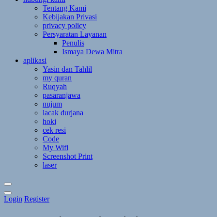
Tentang Kami
Kebijakan Privasi
privacy policy
Persyaratan Layanan
Penulis
Ismaya Dewa Mitra
aplikasi
Yasin dan Tahlil
my quran
Ruqyah
pasaranjawa
nujum
lacak durjana
hoki
cek resi
Code
My Wifi
Screenshot Print
laser
Toggle
Login
Register
Theme
Mode