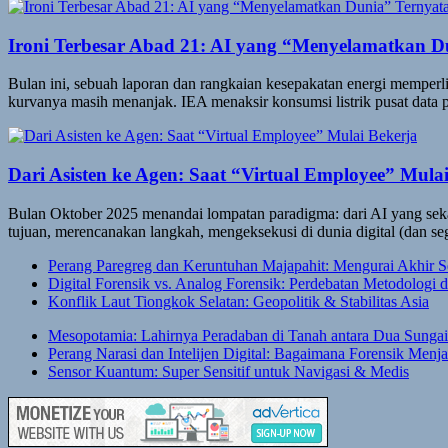
Ironi Terbesar Abad 21: AI yang “Menyelamatkan 
Bulan ini, sebuah laporan dan rangkaian kesepakatan energi memperli
kurvanya masih menanjak. IEA menaksir konsumsi listrik pusat dat
Dari Asisten ke Agen: Saat “Virtual Employee” Mula
Bulan Oktober 2025 menandai lompatan paradigma: dari AI yang seka
tujuan, merencanakan langkah, mengeksekusi di dunia digital (dan se
Perang Paregreg dan Keruntuhan Majapahit: Mengurai Akhir 
Digital Forensik vs. Analog Forensik: Perdebatan Metodolog
Konflik Laut Tiongkok Selatan: Geopolitik & Stabilitas Asia
Mesopotamia: Lahirnya Peradaban di Tanah antara Dua Sungai
Perang Narasi dan Intelijen Digital: Bagaimana Forensik Menja
Sensor Kuantum: Super Sensitif untuk Navigasi & Medis