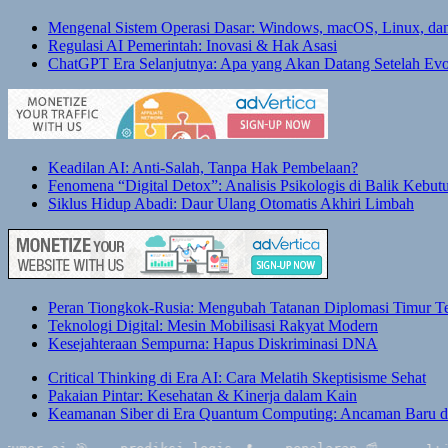
Mengenal Sistem Operasi Dasar: Windows, macOS, Linux, dan
Regulasi AI Pemerintah: Inovasi & Hak Asasi
ChatGPT Era Selanjutnya: Apa yang Akan Datang Setelah Evo
Keadilan AI: Anti-Salah, Tanpa Hak Pembelaan?
Fenomena “Digital Detox”: Analisis Psikologis di Balik Kebu
Siklus Hidup Abadi: Daur Ulang Otomatis Akhiri Limbah
Peran Tiongkok-Rusia: Mengubah Tatanan Diplomasi Timur T
Teknologi Digital: Mesin Mobilisasi Rakyat Modern
Kesejahteraan Sempurna: Hapus Diskriminasi DNA
Critical Thinking di Era AI: Cara Melatih Skeptisisme Sehat
Pakaian Pintar: Kesehatan & Kinerja dalam Kain
Keamanan Siber di Era Quantum Computing: Ancaman Baru da