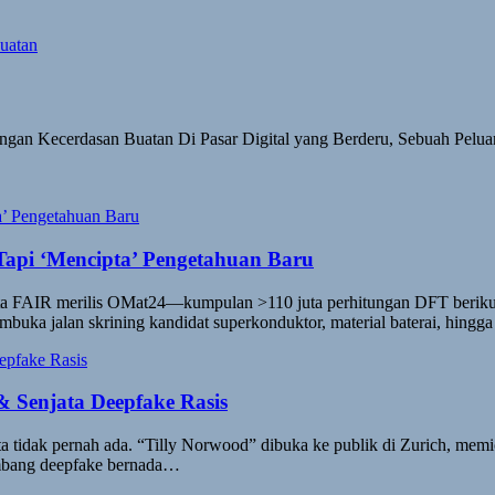
gan Kecerdasan Buatan Di Pasar Digital yang Berderu, Sebuah Pel
Tapi ‘Mencipta’ Pengetahuan Baru
Meta FAIR merilis OMat24—kumpulan >110 juta perhitungan DFT ber
 membuka jalan skrining kandidat superkonduktor, material baterai, hingg
 & Senjata Deepfake Rasis
a tidak pernah ada. “Tilly Norwood” dibuka ke publik di Zurich, memic
ombang deepfake bernada…