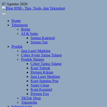
Skip
07 Agustus 2026
to
content
Home
Teknonogi
Berita
AI & Sains
Semua Kategori
Semua Tag
Produk
Jasa Laser Marking
Ceker Ayam Tanpa Tulang
Produk Shopee
Ceker Tanpa Tulang
Kopi Tubruk
Permen Kiloan
Jasa Laser Marking
Kopi Stamina Pria
Super Clean
Kopi Karamel
Permen Fox
TikTok Shop
Tokopedia
hubungi kami