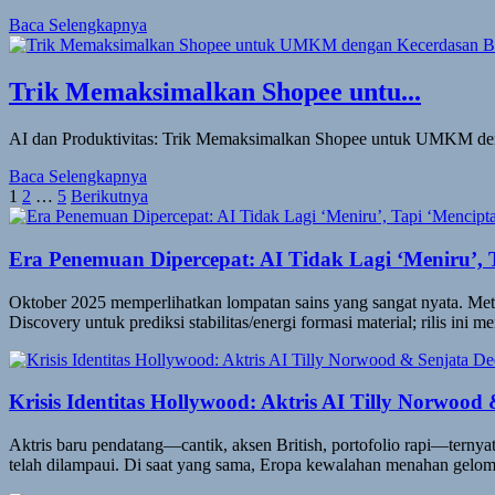
Baca Selengkapnya
Trik Memaksimalkan Shopee untu...
AI dan Produktivitas: Trik Memaksimalkan Shopee untuk UMKM den
Baca Selengkapnya
Paginasi
1
2
…
5
Berikutnya
pos
Era Penemuan Dipercepat: AI Tidak Lagi ‘Meniru’, 
Oktober 2025 memperlihatkan lompatan sains yang sangat nyata. 
Discovery untuk prediksi stabilitas/energi formasi material; rilis ini
Krisis Identitas Hollywood: Aktris AI Tilly Norwood
Aktris baru pendatang—cantik, aksen British, portofolio rapi—ternyat
telah dilampaui. Di saat yang sama, Eropa kewalahan menahan gel