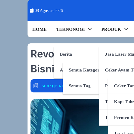
Skip
to
08 Agustus 2026
content
HOME
TEKNONOGI
PRODUK
Revolusi Senyap: Ba
Berita
Jasa Laser Ma
Bisnis dan E-commer
AI & Sains
Semua Kategori
Ceker Ayam T
i
policy graph
token per watt
audio2face
dial
Semua Tag
Produk Shope
Ceker Tan
TikTok Shop
Kopi Tub
Tokopedia
Permen K
Jasa Lase