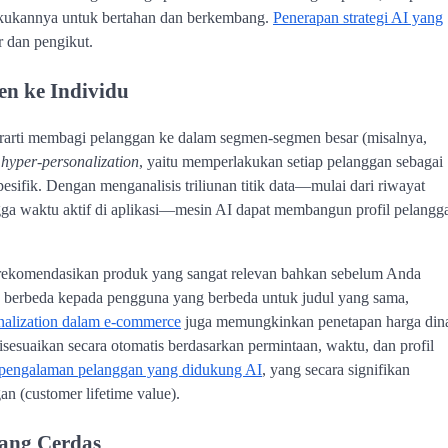
akukannya untuk bertahan dan berkembang.
Penerapan strategi AI yang
 dan pengikut.
en ke Individu
berarti membagi pelanggan ke dalam segmen-segmen besar (misalnya,
n
hyper-personalization
, yaitu memperlakukan setiap pelanggan sebagai
esifik. Dengan menganalisis triliunan titik data—mulai dari riwayat
ingga waktu aktif di aplikasi—mesin AI dapat membangun profil pelangg
rekomendasikan produk yang sangat relevan bahkan sebelum Anda
ng berbeda kepada pengguna yang berbeda untuk judul yang sama,
nalization dalam e-commerce
juga memungkinkan penetapan harga din
isesuaikan secara otomatis berdasarkan permintaan, waktu, dan profil
pengalaman pelanggan yang didukung AI
, yang secara signifikan
an (customer lifetime value).
dang Cerdas