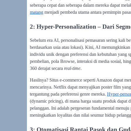
seberapa cepat dan seberapa dalam mereka dapat mel
matang
menjadi pembeda utama antara pemimpin pasar
2: Hyper-Personalization – Dari Segm
Sebelum era AI, personalisasi pemasaran sering kali 
berdasarkan usia atau lokasi). Kini, AI memungkinka
individu unik dengan preferensi dan kebutuhan yang sp
pembelian, pola Browse, interaksi di media sosial, h
360 derajat secara
real-time
.
Hasilnya? Situs e-commerce seperti Amazon dapat me
mencarinya. Netflix dapat menyajikan poster film ya
tergantung pada preferensi genre mereka.
Hyper-perso
(dynamic pricing), di mana harga suatu produk dapat d
pelanggan. Ini adalah pergeseran fundamental menuju
meningkatkan loyalitas dan nilai seumur hidup pelangg
3: Otomatisasi Rantai Pasok dan Gu