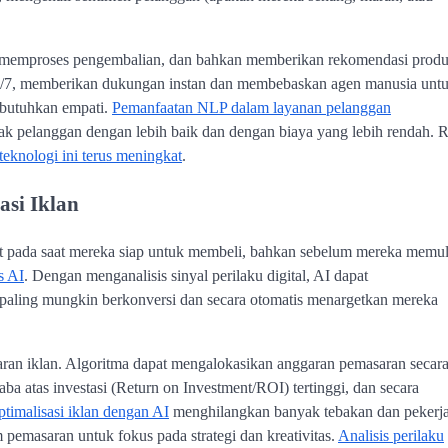
 memproses pengembalian, dan bahkan memberikan rekomendasi prod
f 24/7, memberikan dukungan instan dan membebaskan agen manusia unt
butuhkan empati.
Pemanfaatan NLP dalam layanan pelanggan
 pelanggan dengan lebih baik dan dengan biaya yang lebih rendah. R
eknologi ini terus meningkat
.
asi Iklan
t pada saat mereka siap untuk membeli, bahkan sebelum mereka memul
s AI
. Dengan menganalisis sinyal perilaku digital, AI dapat
g paling mungkin berkonversi dan secara otomatis menargetkan mereka
aran iklan. Algoritma dapat mengalokasikan anggaran pemasaran secar
 atas investasi (Return on Investment/ROI) tertinggi, dan secara
timalisasi iklan dengan AI
menghilangkan banyak tebakan dan pekerj
masaran untuk fokus pada strategi dan kreativitas.
Analisis perilaku