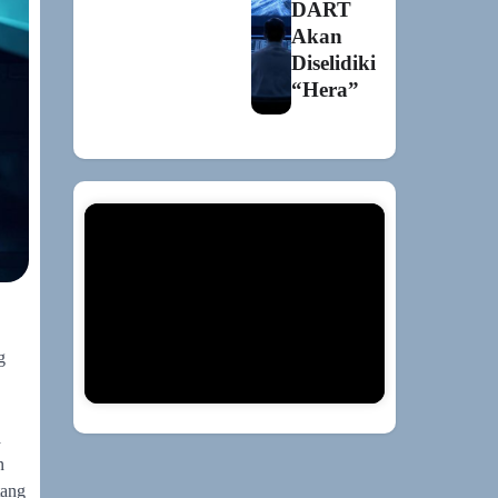
DART
Akan
Diselidiki
“Hera”
g
a
n
tang