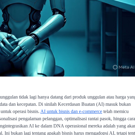
eunggulan tidak lagi hanya datang dari produk unggulan atau harga yan
 data dan kecepatan. Di sinilah Kecerdasan Buatan (AI) masuk bukan
untuk operasi bisnis.
AI untuk bisnis dan e-commerce
telah memicu
sonalisasi pengalaman pelanggan, optimalisasi rantai pasok, hingga car
engintegrasikan AI ke dalam DNA operasional mereka adalah yang aka
l. Ini bukan lagi tentang apakah bisnis harus mengadopsi AI, tetapi ten