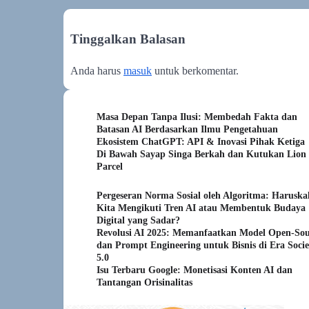
Tinggalkan Balasan
Anda harus
masuk
untuk berkomentar.
Masa Depan Tanpa Ilusi: Membedah Fakta dan
Batasan AI Berdasarkan Ilmu Pengetahuan
Ekosistem ChatGPT: API & Inovasi Pihak Ketiga
Di Bawah Sayap Singa Berkah dan Kutukan Lion
Parcel
Pergeseran Norma Sosial oleh Algoritma: Haruska
Kita Mengikuti Tren AI atau Membentuk Budaya
Digital yang Sadar?
Revolusi AI 2025: Memanfaatkan Model Open-Sou
dan Prompt Engineering untuk Bisnis di Era Socie
5.0
Isu Terbaru Google: Monetisasi Konten AI dan
Tantangan Orisinalitas