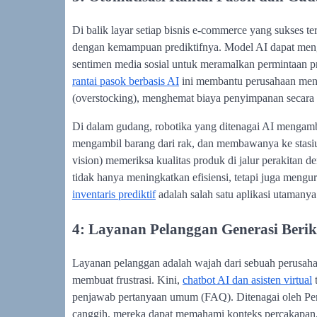
Di balik layar setiap bisnis e-commerce yang sukses ter
dengan kemampuan prediktifnya. Model AI dapat mengana
sentimen media sosial untuk meramalkan permintaan p
rantai pasok berbasis AI
ini membantu perusahaan mengh
(overstocking), menghemat biaya penyimpanan secara 
Di dalam gudang, robotika yang ditenagai AI mengambi
mengambil barang dari rak, dan membawanya ke stasiun
vision) memeriksa kualitas produk di jalur perakitan 
tidak hanya meningkatkan efisiensi, tetapi juga meng
inventaris prediktif
adalah salah satu aplikasi utamanya
4: Layanan Pelanggan Generasi Ber
Layanan pelanggan adalah wajah dari sebuah perusahaa
membuat frustrasi. Kini,
chatbot AI dan asisten virtual
t
penjawab pertanyaan umum (FAQ). Ditenagai oleh Pe
canggih, mereka dapat memahami konteks percakapan,