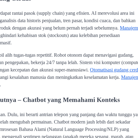
dapat rantai pasok (supply chain) yang efisien. AI merevolusi area ini
lisis data historis penjualan, tren pasar, kondisi cuaca, dan bahkan
roduk dengan akurasi yang belum pernah terjadi sebelumnya.
Manajem
indari kehabisan stok (stockouts) atau kelebihan persediaan
masif.
l alih tugas-tugas repetitif. Robot otonom dapat menavigasi gudang,
 pengepakan, bekerja 24/7 tanpa lelah. Sistem visi komputer (comput
dengan kecepatan dan akurasi super-manusiawi.
Otomatisasi gudang cerd
urangi kesalahan manusia dan meningkatkan keselamatan kerja.
Manaje
.
ikutnya – Chatbot yang Memahami Konteks
n. Dulu, ini berarti antrian telepon yang panjang dan waktu tunggu y
elah mengubah permainan. Chatbot modern jauh lebih dari sekadar
mrosesan Bahasa Alami (Natural Language Processing/NLP) yang
 mengenali sentimen pelanggan (apakah mereka senang, marah, atau