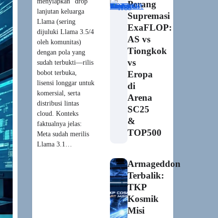
menyiapkan “drop”
Perang
lanjutan keluarga
Supremasi
Llama (sering
ExaFLOP:
dijuluki Llama 3.5/4
AS vs
oleh komunitas)
Tiongkok
dengan pola yang
vs
sudah terbukti—rilis
bobot terbuka,
Eropa
lisensi longgar untuk
di
komersial, serta
Arena
distribusi lintas
SC25
cloud. Konteks
&
faktualnya jelas:
TOP500
Meta sudah merilis
Llama 3.1…
Armageddon
Terbalik:
TKP
Kosmik
Misi