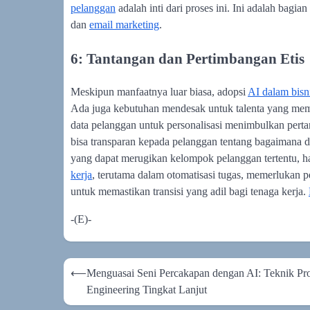
pelanggan
adalah inti dari proses ini. Ini adalah bagian
dan
email marketing
.
6: Tantangan dan Pertimbangan Etis
Meskipun manfaatnya luar biasa, adopsi
AI dalam bisn
Ada juga kebutuhan mendesak untuk talenta yang mem
data pelanggan untuk personalisasi menimbulkan perta
bisa transparan kepada pelanggan tentang bagaimana 
yang dapat merugikan kelompok pelanggan tertentu, haru
kerja
, terutama dalam otomatisasi tugas, memerlukan 
untuk memastikan transisi yang adil bagi tenaga kerja.
-(E)-
Navigasi
⟵
Menguasai Seni Percakapan dengan AI: Teknik Pr
pos
Engineering Tingkat Lanjut