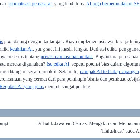
 dari
otomatisasi pemasaran
yang lebih luas.
AI juga berperan dalam S
is
juga datang dengan tantangan. Biaya implementasi awal bisa jadi ting
iliki
keahlian AI
, yang saat ini masih langka. Dari sisi etika, pengguna
nyaan serius tentang
privasi dan keamanan data
. Bagaimana perusahaa
data mereka digunakan?
Isu etika AI
, seperti potensi bias dalam algoritm
s ditangani secara proaktif. Selain itu,
dampak AI terhadap lapangan
perencanaan yang cermat dari para pemimpin bisnis dan pembuat kebija
Regulasi AI yang jelas
menjadi sangat penting.
ompt
Di Balik Jawaban Cerdas: Mengakui dan Memaham
‘Halusinasi’ pada A