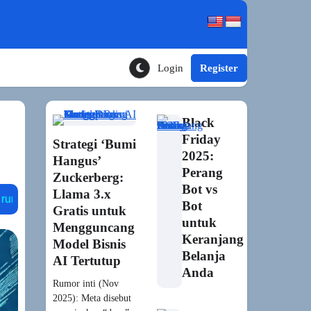
Login
Register
Toggle Theme Mode
h
Black
Friday
Strategi ‘Bumi
2025:
Hangus’
Perang
Zuckerberg:
Bot vs
Llama 3.x
orld
npc generatif
ubisoft neo npc
nvidia ace
Bot
Gratis untuk
untuk
Mengguncang
Keranjang
Model Bisnis
Belanja
AI Tertutup
Anda
Rumor inti (Nov
2025): Meta disebut