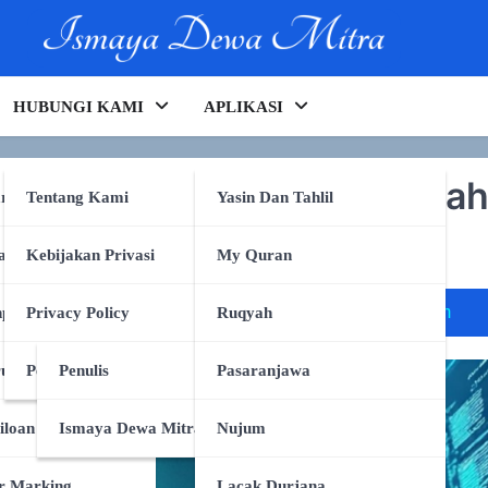
HUBUNGI KAMI
APLIKASI
gaimana AI Mengubah Waja
rking
Tentang Kami
Yasin Dan Tahlil
ce di Tahun 2025
anpa Tulang
Kebijakan Privasi
My Quran
og dinamis
on-device slm
runtime engine
xbox inw
e
pa Tulang
Privacy Policy
Ruqyah
ruk
Persyaratan Layanan
Penulis
Pasaranjawa
iloan
Ismaya Dewa Mitra
Nujum
r Marking
Lacak Durjana