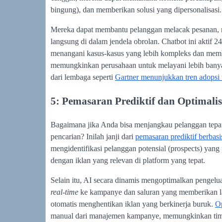
bingung), dan memberikan solusi yang dipersonalisasi.
Mereka dapat membantu pelanggan melacak pesanan,
langsung di dalam jendela obrolan. Chatbot ini akti
menangani kasus-kasus yang lebih kompleks dan mem
memungkinkan perusahaan untuk melayani lebih banyak
dari lembaga seperti
Gartner menunjukkan tren adopsi t
5: Pemasaran Prediktif dan Optimalis
Bagaimana jika Anda bisa menjangkau pelanggan tepa
pencarian? Inilah janji dari
pemasaran prediktif berbasi
mengidentifikasi pelanggan potensial (prospects) yan
dengan iklan yang relevan di platform yang tepat.
Selain itu, AI secara dinamis mengoptimalkan pengelu
real-time
ke kampanye dan saluran yang memberikan laba
otomatis menghentikan iklan yang berkinerja buruk.
Op
manual dari manajemen kampanye, memungkinkan tim pe