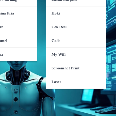
ina Pria
Hoki
an
Cek Resi
amel
Code
ox
My Wifi
Screenshot Print
Laser