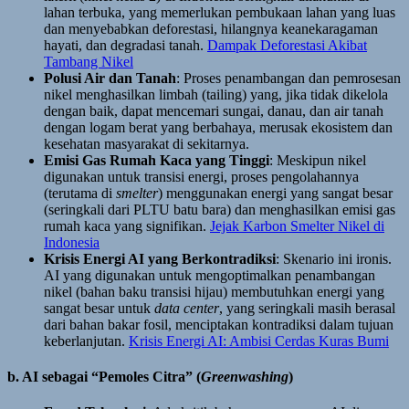
lahan terbuka, yang memerlukan pembukaan lahan yang luas
dan menyebabkan deforestasi, hilangnya keanekaragaman
hayati, dan degradasi tanah.
Dampak Deforestasi Akibat
Tambang Nikel
Polusi Air dan Tanah
: Proses penambangan dan pemrosesan
nikel menghasilkan limbah (tailing) yang, jika tidak dikelola
dengan baik, dapat mencemari sungai, danau, dan air tanah
dengan logam berat yang berbahaya, merusak ekosistem dan
kesehatan masyarakat di sekitarnya.
Emisi Gas Rumah Kaca yang Tinggi
: Meskipun nikel
digunakan untuk transisi energi, proses pengolahannya
(terutama di
smelter
) menggunakan energi yang sangat besar
(seringkali dari PLTU batu bara) dan menghasilkan emisi gas
rumah kaca yang signifikan.
Jejak Karbon Smelter Nikel di
Indonesia
Krisis Energi AI yang Berkontradiksi
: Skenario ini ironis.
AI yang digunakan untuk mengoptimalkan penambangan
nikel (bahan baku transisi hijau) membutuhkan energi yang
sangat besar untuk
data center
, yang seringkali masih berasal
dari bahan bakar fosil, menciptakan kontradiksi dalam tujuan
keberlanjutan.
Krisis Energi AI: Ambisi Cerdas Kuras Bumi
b. AI sebagai “Pemoles Citra” (
Greenwashing
)