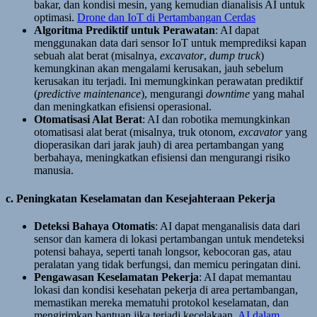
bakar, dan kondisi mesin, yang kemudian dianalisis AI untuk
optimasi.
Drone dan IoT di Pertambangan Cerdas
Algoritma Prediktif untuk Perawatan
: AI dapat
menggunakan data dari sensor IoT untuk memprediksi kapan
sebuah alat berat (misalnya,
excavator
,
dump truck
)
kemungkinan akan mengalami kerusakan, jauh sebelum
kerusakan itu terjadi. Ini memungkinkan perawatan prediktif
(
predictive maintenance
), mengurangi
downtime
yang mahal
dan meningkatkan efisiensi operasional.
Otomatisasi Alat Berat
: AI dan robotika memungkinkan
otomatisasi alat berat (misalnya, truk otonom,
excavator
yang
dioperasikan dari jarak jauh) di area pertambangan yang
berbahaya, meningkatkan efisiensi dan mengurangi risiko
manusia.
c. Peningkatan Keselamatan dan Kesejahteraan Pekerja
Deteksi Bahaya Otomatis
: AI dapat menganalisis data dari
sensor dan kamera di lokasi pertambangan untuk mendeteksi
potensi bahaya, seperti tanah longsor, kebocoran gas, atau
peralatan yang tidak berfungsi, dan memicu peringatan dini.
Pengawasan Keselamatan Pekerja
: AI dapat memantau
lokasi dan kondisi kesehatan pekerja di area pertambangan,
memastikan mereka mematuhi protokol keselamatan, dan
mengirimkan bantuan jika terjadi kecelakaan.
AI dalam