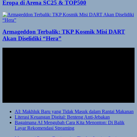
Eropa di Arena SC25 & TOP500
Armageddon Terbalik: TKP Kosmik Misi DART
Akan Diselidiki “Hera”
AI: Makhluk Baru yang Tidak Masuk dalam Rantai Makanan
Literasi Keuangan Digital: Benteng Anti-Jebakan
Bagaimana AI Mengubah Cara Kita Menonton: Di Balik
Layar Rekomendasi Streaming