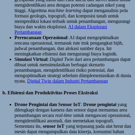
mengidentifikasi area dengan potensi cadangan nikel yang
tinggi. Algoritma
machine learning
dapat menganalisis pola
formasi geologis, topografi, dan komposisi tanah untuk
memprediksi lokasi terbaik untuk penambangan, mengurangi
biaya dan waktu eksplorasi.
AI dalam Eksplorasi
Pertambangan
Perencanaan Operasional
: AI dapat mengoptimalkan
rencana operasional, termasuk rute truk pengangkut bijih,
jadwal penambangan, dan alokasi sumber daya. Ini
meningkatkan efisiensi dan mengurangi biaya logistik.
Simulasi Virtual
:
Digital Twin
dari area pertambangan dapat
dibuat untuk mensimulasikan berbagai skenario
penambangan, mengidentifikasi risiko potensial, dan
mengoptimalkan strategi sebelum diimplementasikan di dunia
nyata.
Digital Twin dalam Industri Pertambangan
b. Efisiensi dan Produktivitas Proses Ekstraksi
Drone Pengintai dan Sensor IoT
:
Drone pengintai
yang
dilengkapi dengan kamera dan sensor dapat memantau area
penambangan secara
real-time
untuk mengawasi operasional,
mengidentifikasi anomali, dan memetakan topografi.
Sementara itu,
sensor IoT
yang terpasang pada alat berat dan
mesin dapat mengumpulkan data kinerja, konsumsi bahan