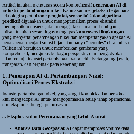
Artikel ini akan mengupas secara komprehensif
penerapan AI di
industri pertambangan nikel
. Kami akan menjelaskan bagaimana
teknologi seperti
drone pengintai, sensor IoT, dan algoritma
prediktif
digunakan untuk mengoptimalkan proses ekstraksi,
meningkatkan efisiensi, dan menjaga keselamatan. Lebih jauh,
tulisan ini akan secara lugas mengupas
kontroversi lingkungan
yang menyertai penambangan nikel dan mempertanyakan apakah AI
benar-benar menjadi solusi hijau atau hanya “pemoles” citra industri.
Tulisan ini bertujuan untuk memberikan gambaran yang
komprehensif, mengupas berbagai perspektif, dan mengadvokasi
jalan menuju industri pertambangan yang lebih bertanggung jawab,
transparan, dan berpihak pada keberlanjutan.
1. Penerapan AI di Pertambangan Nikel:
Optimalisasi Proses Ekstraksi
Industri pertambangan nikel, yang sangat kompleks dan berisiko,
kini mengadopsi AI untuk mengoptimalkan setiap tahap operasional,
dari eksplorasi hingga pemrosesan.
a. Eksplorasi dan Perencanaan yang Lebih Akurat
Analisis Data Geospasial
: AI dapat memproses volume data
geospasial yang masif dari citra satelit dan survei udara untuk