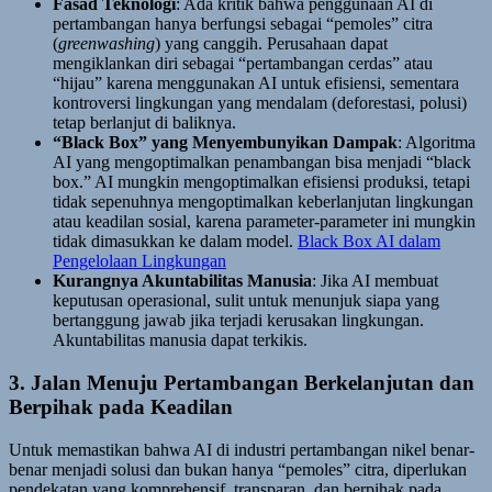
Fasad Teknologi
: Ada kritik bahwa penggunaan AI di
pertambangan hanya berfungsi sebagai “pemoles” citra
(
greenwashing
) yang canggih. Perusahaan dapat
mengiklankan diri sebagai “pertambangan cerdas” atau
“hijau” karena menggunakan AI untuk efisiensi, sementara
kontroversi lingkungan yang mendalam (deforestasi, polusi)
tetap berlanjut di baliknya.
“Black Box” yang Menyembunyikan Dampak
: Algoritma
AI yang mengoptimalkan penambangan bisa menjadi “black
box.” AI mungkin mengoptimalkan efisiensi produksi, tetapi
tidak sepenuhnya mengoptimalkan keberlanjutan lingkungan
atau keadilan sosial, karena parameter-parameter ini mungkin
tidak dimasukkan ke dalam model.
Black Box AI dalam
Pengelolaan Lingkungan
Kurangnya Akuntabilitas Manusia
: Jika AI membuat
keputusan operasional, sulit untuk menunjuk siapa yang
bertanggung jawab jika terjadi kerusakan lingkungan.
Akuntabilitas manusia dapat terkikis.
3. Jalan Menuju Pertambangan Berkelanjutan dan
Berpihak pada Keadilan
Untuk memastikan bahwa AI di industri pertambangan nikel benar-
benar menjadi solusi dan bukan hanya “pemoles” citra, diperlukan
pendekatan yang komprehensif, transparan, dan berpihak pada