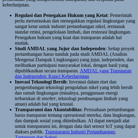
keberlanjutan.
Regulasi dan Penegakan Hukum yang Ketat
: Pemerintah
perlu merumuskan dan menegakkan regulasi lingkungan yang
sangat ketat untuk industri pertambangan nikel, termasuk
standar emisi, pengelolaan limbah, dan restorasi lingkungan.
Penegakan hukum yang kuat dan transparan adalah hal
mutlak.
Studi AMDAL yang Jujur dan Independen
: Setiap proyek
pertambangan harus tunduk pada studi AMDAL (Analisis
Mengenai Dampak Lingkungan) yang jujur, independen, dan
melibatkan partisipasi masyarakat lokal, dengan hasil yang
dipublikasikan secara transparan.
AMDAL yang Transparan
dan Independen: Kunci Keberlanjutan
Inovasi Teknologi Bersih
: Investasi dalam riset dan
pengembangan teknologi pengolahan nikel yang lebih bersih
dan ramah lingkungan (misalnya, penggunaan energi
terbarukan di
smelter
, teknologi pembuangan limbah yang
aman) adalah hal yang krusial.
Transparansi dan Akuntabilitas
: Perusahaan pertambangan
harus transparan tentang operasional mereka, data lingkungan,
dan dampak sosial yang ditimbulkan. AI dapat menjadi alat
untuk transparansi ini, dengan data dari sensor IoT yang dapat
diakses publik.
Transparansi Industri Pertambangan:
Tantangan dan Solusi