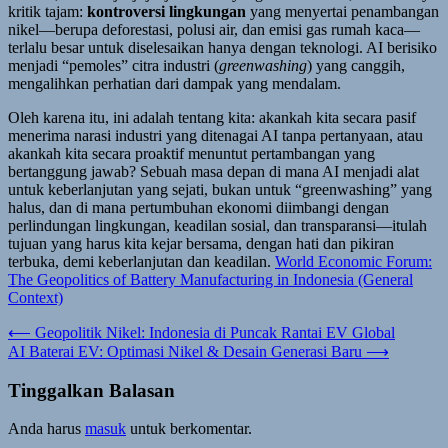
kritik tajam:
kontroversi lingkungan
yang menyertai penambangan
nikel—berupa deforestasi, polusi air, dan emisi gas rumah kaca—
terlalu besar untuk diselesaikan hanya dengan teknologi. AI berisiko
menjadi “pemoles” citra industri (
greenwashing
) yang canggih,
mengalihkan perhatian dari dampak yang mendalam.
Oleh karena itu, ini adalah tentang kita: akankah kita secara pasif
menerima narasi industri yang ditenagai AI tanpa pertanyaan, atau
akankah kita secara proaktif menuntut pertambangan yang
bertanggung jawab? Sebuah masa depan di mana AI menjadi alat
untuk keberlanjutan yang sejati, bukan untuk “greenwashing” yang
halus, dan di mana pertumbuhan ekonomi diimbangi dengan
perlindungan lingkungan, keadilan sosial, dan transparansi—itulah
tujuan yang harus kita kejar bersama, dengan hati dan pikiran
terbuka, demi keberlanjutan dan keadilan.
World Economic Forum:
The Geopolitics of Battery Manufacturing in Indonesia (General
Context)
Navigasi
⟵
Geopolitik Nikel: Indonesia di Puncak Rantai EV Global
AI Baterai EV: Optimasi Nikel & Desain Generasi Baru
⟶
pos
Tinggalkan Balasan
Anda harus
masuk
untuk berkomentar.