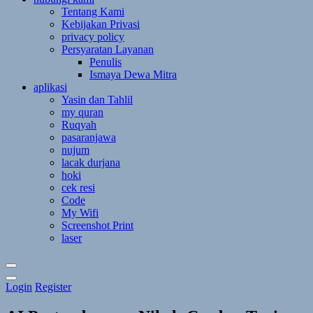
Tentang Kami
Kebijakan Privasi
privacy policy
Persyaratan Layanan
Penulis
Ismaya Dewa Mitra
aplikasi
Yasin dan Tahlil
my quran
Ruqyah
pasaranjawa
nujum
lacak durjana
hoki
cek resi
Code
My Wifi
Screenshot Print
laser
Toggle
Login
Register
Theme
Mode