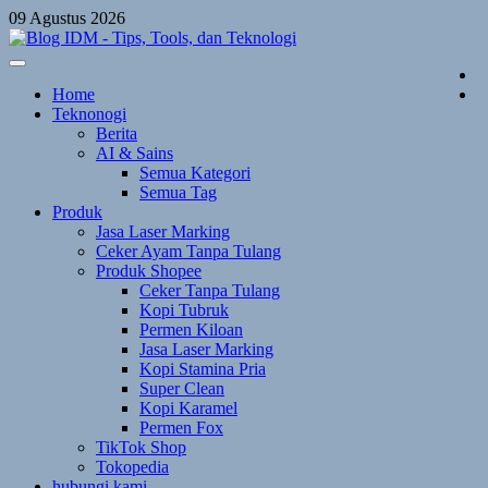
Skip
09 Agustus 2026
to
content
Home
Teknonogi
Berita
AI & Sains
Semua Kategori
Semua Tag
Produk
Jasa Laser Marking
Ceker Ayam Tanpa Tulang
Produk Shopee
Ceker Tanpa Tulang
Kopi Tubruk
Permen Kiloan
Jasa Laser Marking
Kopi Stamina Pria
Super Clean
Kopi Karamel
Permen Fox
TikTok Shop
Tokopedia
hubungi kami