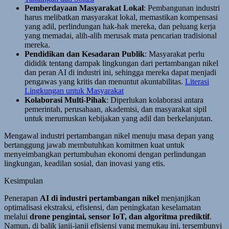
Pemberdayaan Masyarakat Lokal
: Pembangunan industri
harus melibatkan masyarakat lokal, memastikan kompensasi
yang adil, perlindungan hak-hak mereka, dan peluang kerja
yang memadai, alih-alih merusak mata pencarian tradisional
mereka.
Pendidikan dan Kesadaran Publik
: Masyarakat perlu
dididik tentang dampak lingkungan dari pertambangan nikel
dan peran AI di industri ini, sehingga mereka dapat menjadi
pengawas yang kritis dan menuntut akuntabilitas.
Literasi
Lingkungan untuk Masyarakat
Kolaborasi Multi-Pihak
: Diperlukan kolaborasi antara
pemerintah, perusahaan, akademisi, dan masyarakat sipil
untuk merumuskan kebijakan yang adil dan berkelanjutan.
Mengawal industri pertambangan nikel menuju masa depan yang
bertanggung jawab membutuhkan komitmen kuat untuk
menyeimbangkan pertumbuhan ekonomi dengan perlindungan
lingkungan, keadilan sosial, dan inovasi yang etis.
Kesimpulan
Penerapan
AI di industri pertambangan nikel
menjanjikan
optimalisasi ekstraksi, efisiensi, dan peningkatan keselamatan
melalui
drone pengintai, sensor IoT, dan algoritma prediktif
.
Namun, di balik janji-janji efisiensi yang memukau ini, tersembunyi