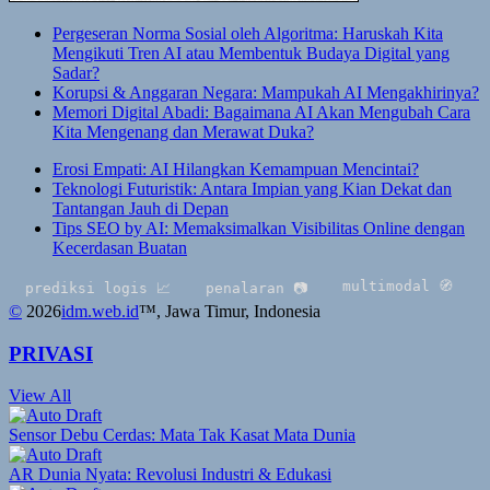
Pergeseran Norma Sosial oleh Algoritma: Haruskah Kita
Mengikuti Tren AI atau Membentuk Budaya Digital yang
Sadar?
Korupsi & Anggaran Negara: Mampukah AI Mengakhirinya?
Memori Digital Abadi: Bagaimana AI Akan Mengubah Cara
Kita Mengenang dan Merawat Duka?
Erosi Empati: AI Hilangkan Kemampuan Mencintai?
Teknologi Futuristik: Antara Impian yang Kian Dekat dan
Tantangan Jauh di Depan
Tips SEO by AI: Memaksimalkan Visibilitas Online dengan
Kecerdasan Buatan
multimodal 🧭
gpt-5 
ediksi logis 📈
penalaran 📷
©
2026
idm.web.id
™
, Jawa Timur, Indonesia
PRIVASI
View All
Sensor Debu Cerdas: Mata Tak Kasat Mata Dunia
AR Dunia Nyata: Revolusi Industri & Edukasi