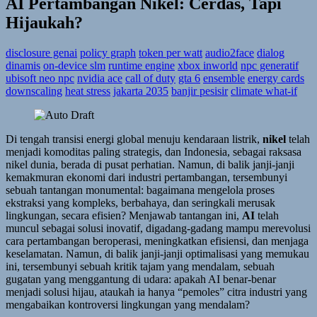
AI Pertambangan Nikel: Cerdas, Tapi
Hijaukah?
disclosure genai
policy graph
token per watt
audio2face
dialog
dinamis
on-device slm
runtime engine
xbox inworld
npc generatif
ubisoft neo npc
nvidia ace
call of duty
gta 6
ensemble
energy cards
downscaling
heat stress
jakarta 2035
banjir pesisir
climate what-if
Di tengah transisi energi global menuju kendaraan listrik,
nikel
telah
menjadi komoditas paling strategis, dan Indonesia, sebagai raksasa
nikel dunia, berada di pusat perhatian. Namun, di balik janji-janji
kemakmuran ekonomi dari industri pertambangan, tersembunyi
sebuah tantangan monumental: bagaimana mengelola proses
ekstraksi yang kompleks, berbahaya, dan seringkali merusak
lingkungan, secara efisien? Menjawab tantangan ini,
AI
telah
muncul sebagai solusi inovatif, digadang-gadang mampu merevolusi
cara pertambangan beroperasi, meningkatkan efisiensi, dan menjaga
keselamatan. Namun, di balik janji-janji optimalisasi yang memukau
ini, tersembunyi sebuah kritik tajam yang mendalam, sebuah
gugatan yang menggantung di udara: apakah AI benar-benar
menjadi solusi hijau, ataukah ia hanya “pemoles” citra industri yang
mengabaikan kontroversi lingkungan yang mendalam?