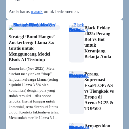
Anda harus
masuk
untuk berkomentar.
Black Friday
2025: Perang
Strategi ‘Bumi Hangus’
Bot vs Bot
Zuckerberg: Llama 3.x
untuk
Gratis untuk
Keranjang
Mengguncang Model
Belanja Anda
Bisnis AI Tertutup
Rumor inti (Nov 2025): Meta
Perang
disebut menyiapkan “drop”
lanjutan keluarga Llama (sering
Supremasi
dijuluki Llama 3.5/4 oleh
ExaFLOP: AS
komunitas) dengan pola yang
vs Tiongkok vs
sudah terbukti—rilis bobot
Eropa di
terbuka, lisensi longgar untuk
Arena SC25 &
komersial, serta distribusi lintas
TOP500
cloud. Konteks faktualnya jelas:
Meta sudah merilis Llama 3.1…
Armageddon