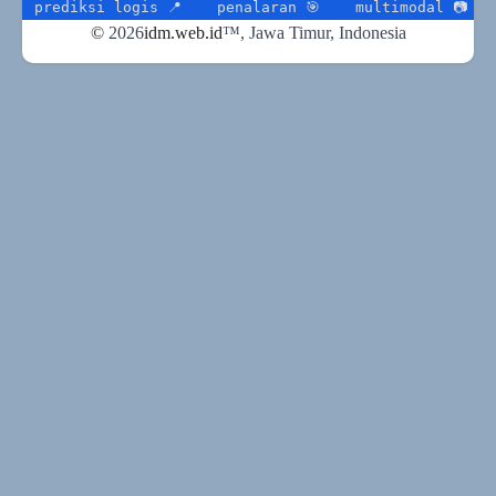
iksi logis 📍
penalaran 🎯
multimodal 📷
gpt-5 💡
©
2026
idm.web.id
™
, Jawa Timur, Indonesia