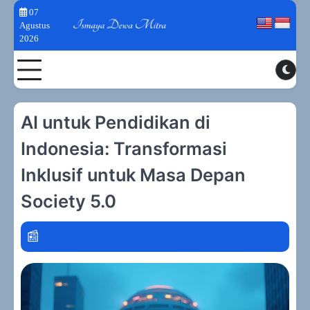
Skip
07
to
Agustus
2026
content
Toggle
AI untuk Pendidikan di
Indonesia: Transformasi
Inklusif untuk Masa Depan
Society 5.0