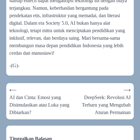
startup edtech dapat mengadopsi teknologi ini dengan biaya
terjangkau. Namun, keberhasilan bergantung pada
pendekatan etis, infrastruktur yang memadai, dan literasi
digital. Dalam era Society 5.0, AI bukan hanya alat
teknologi, tetapi mitra untuk menciptakan pendidikan yang
inklusif, relevan, dan berdaya saing. Mari bersama-sama
membangun masa depan pendidikan Indonesia yang lebih
cerdas dan manusiawi!
-(G)-
Navigasi
⟵
⟶
pos
AI dan Cinta: Emosi yang
DeepSeek: Revolusi AI
Disimulasikan atau Luka yang
Terbaru yang Mengubah
Dibiarkan?
Aturan Permainan
Tinggalkan Balasan