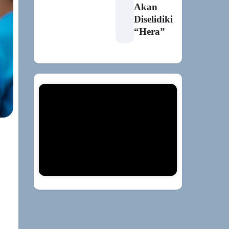
Akan
Diselidiki
“Hera”