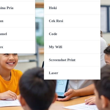
ina Pria
Hoki
an
Cek Resi
amel
Code
ox
My Wifi
Screenshot Print
Laser