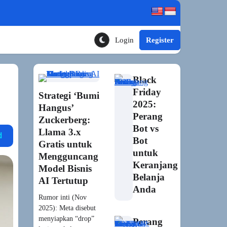
Login
Register
Toggle Theme Mode
Black
Friday
Strategi ‘Bumi
2025:
Hangus’
Perang
Zuckerberg:
Bot vs
Llama 3.x
ubisoft neo npc
nvidia ace
call of duty
gta 6
Bot
Gratis untuk
untuk
Mengguncang
Keranjang
Model Bisnis
Belanja
AI Tertutup
Anda
Rumor inti (Nov
2025): Meta disebut
menyiapkan “drop”
Perang