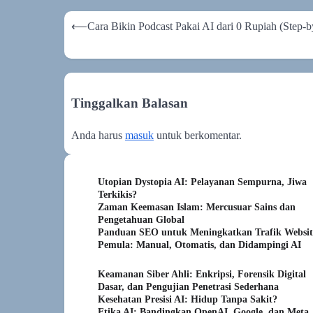
Navigasi
⟵
Cara Bikin Podcast Pakai AI dari 0 Rupiah (Step-b
pos
Tinggalkan Balasan
Anda harus
masuk
untuk berkomentar.
Utopian Dystopia AI: Pelayanan Sempurna, Jiwa
Terkikis?
Zaman Keemasan Islam: Mercusuar Sains dan
Pengetahuan Global
Panduan SEO untuk Meningkatkan Trafik Websit
Pemula: Manual, Otomatis, dan Didampingi AI
Keamanan Siber Ahli: Enkripsi, Forensik Digital
Dasar, dan Pengujian Penetrasi Sederhana
Kesehatan Presisi AI: Hidup Tanpa Sakit?
Etika AI: Bandingkan OpenAI, Google, dan Meta