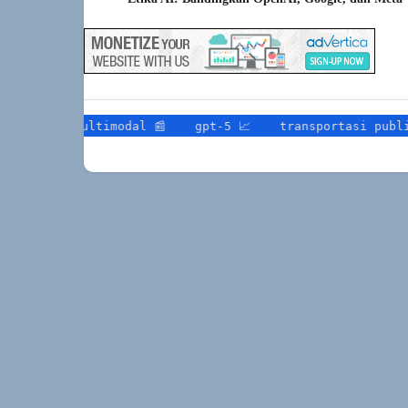
multimodal 📰
gpt-5 📈
transportasi publik 🧭
t