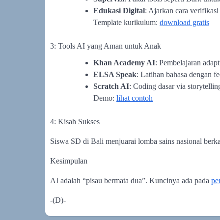
Edukasi Digital
: Ajarkan cara verifikasi
Template kurikulum:
download gratis
3: Tools AI yang Aman untuk Anak
Khan Academy AI
: Pembelajaran adapt
ELSA Speak
: Latihan bahasa dengan fe
Scratch AI
: Coding dasar via storytellin
Demo:
lihat contoh
4: Kisah Sukses
Siswa SD di Bali menjuarai lomba sains nasional berka
Kesimpulan
AI adalah “pisau bermata dua”. Kuncinya ada pada
pe
-(D)-