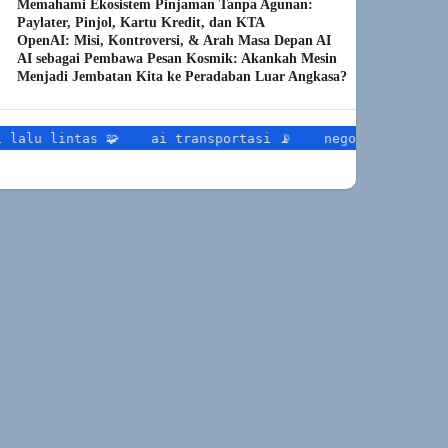
Memahami Ekosistem Pinjaman Tanpa Agunan:
Paylater, Pinjol, Kartu Kredit, dan KTA
OpenAI: Misi, Kontroversi, & Arah Masa Depan AI
AI sebagai Pembawa Pesan Kosmik: Akankah Mesin
Menjadi Jembatan Kita ke Peradaban Luar Angkasa?
tas 🧩
ai transportasi 📡
negosiasi iklim 🧩
neg