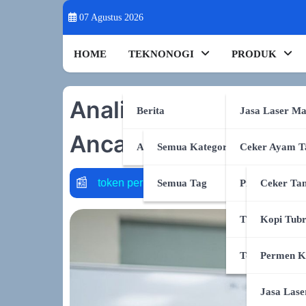
Skip
07 Agustus 2026
to
content
HOME
TEKNONOGI
PRODUK
Analisis Dampak AI p
Berita
Jasa Laser Ma
Ancaman atau Pelua
AI & Sains
Semua Kategori
Ceker Ayam T
oken per watt
audio2face
dialog dinamis
on-device
Semua Tag
Produk Shope
Ceker Tan
TikTok Shop
Kopi Tub
Tokopedia
Permen K
Jasa Lase