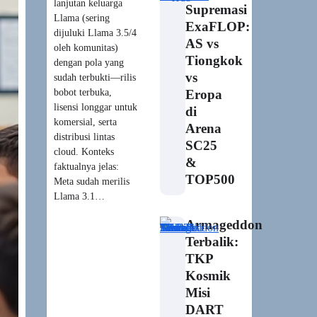
lanjutan keluarga
Supremasi
Llama (sering
ExaFLOP:
dijuluki Llama 3.5/4
AS vs
oleh komunitas)
Tiongkok
dengan pola yang
vs
sudah terbukti—rilis
bobot terbuka,
Eropa
lisensi longgar untuk
di
komersial, serta
Arena
distribusi lintas
SC25
cloud. Konteks
&
faktualnya jelas:
TOP500
Meta sudah merilis
Llama 3.1…
Armageddon
Terbalik:
TKP
Kosmik
Misi
DART