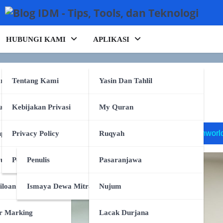
HUBUNGI KAMI
APLIKASI
ada Pendidikan Anak:
rking
Tentang Kami
Yasin Dan Tahlil
ng?
anpa Tulang
Kebijakan Privasi
My Quran
 slm
runtime engine
xbox inworld
npc generatif
e
pa Tulang
Privacy Policy
Ruqyah
ruk
Persyaratan Layanan
Penulis
Pasaranjawa
iloan
Ismaya Dewa Mitra
Nujum
r Marking
Lacak Durjana