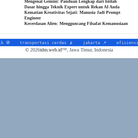
Mengenal Gemini: Panduan Lengkap dari Istilah
Dasar hingga Teknik Expert untuk Rekan AI Anda
Kematian Kreativitas Sejati: Manusia Jadi Prompt
Engineer
Kecerdasan Alien: Mengguncang Filsafat Kemanusiaan
ransportasi cerdas 📡
jakarta 📌
efisiensi lalu lin
©
2026
idm.web.id
™
, Jawa Timur, Indonesia