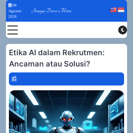
Skip
08
to
Agustus
2026
content
Toggle
Etika AI dalam Rekrutmen:
Ancaman atau Solusi?