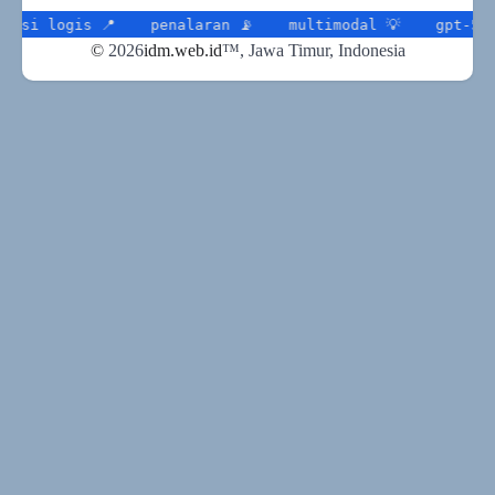
logis 📍
penalaran 📡
multimodal 💡
gpt-5 📌
t
©
2026
idm.web.id
™
, Jawa Timur, Indonesia