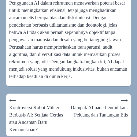
Penggunaan AI dalam rekrutmen menawarkan potensi besar
untuk meningkatkan efisiensi, tetapi juga menghadirkan
ancaman etis berupa bias dan diskriminasi. Dengan
pendekatan berbasis utilitarianisme dan deontologi, jelas
bahwa AI tidak akan pernah sepenuhnya objektif tanpa
pengawasan manusia dan desain yang bertanggung jawab.
Perusahaan harus memprioritaskan transparansi, audit
algoritma, dan diversifikasi data untuk memastikan proses
rekrutmen yang adil. Dengan langkah-langkah ini, AI dapat
menjadi solusi yang mendukung inklusivitas, bukan ancaman
terhadap keadilan di dunia kerja.
Navigasi
⟵
⟶
pos
Kontroversi Robot Militer
Dampak AI pada Pendidikan:
Berbasis AI: Senjata Cerdas
Peluang dan Tantangan Etis
atau Ancaman Baru
Kemanusiaan?