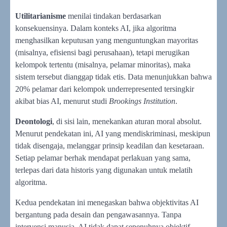
Utilitarianisme
menilai tindakan berdasarkan
konsekuensinya. Dalam konteks AI, jika algoritma
menghasilkan keputusan yang menguntungkan mayoritas
(misalnya, efisiensi bagi perusahaan), tetapi merugikan
kelompok tertentu (misalnya, pelamar minoritas), maka
sistem tersebut dianggap tidak etis. Data menunjukkan bahwa
20% pelamar dari kelompok underrepresented tersingkir
akibat bias AI, menurut studi
Brookings Institution
.
Deontologi
, di sisi lain, menekankan aturan moral absolut.
Menurut pendekatan ini, AI yang mendiskriminasi, meskipun
tidak disengaja, melanggar prinsip keadilan dan kesetaraan.
Setiap pelamar berhak mendapat perlakuan yang sama,
terlepas dari data historis yang digunakan untuk melatih
algoritma.
Kedua pendekatan ini menegaskan bahwa objektivitas AI
bergantung pada desain dan pengawasannya. Tanpa
intervensi manusia, AI tidak dapat sepenuhnya objektif