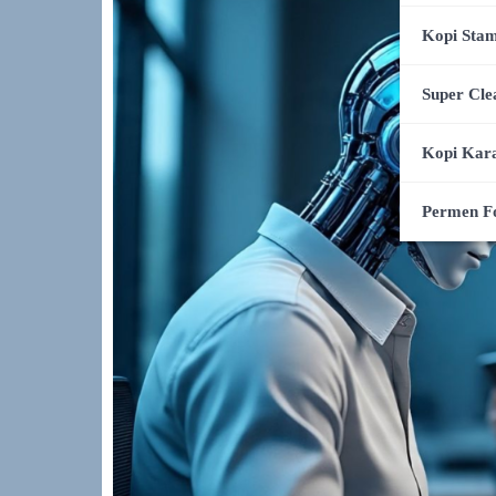
Kopi Stam
Super Cle
Kopi Kar
Permen F