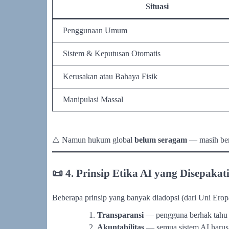
Situasi
Penggunaan Umum
Sistem & Keputusan Otomatis
Kerusakan atau Bahaya Fisik
Manipulasi Massal
⚠️ Namun hukum global
belum seragam
— masih be
📜 4. Prinsip Etika AI yang Disepakat
Beberapa prinsip yang banyak diadopsi (dari Uni Ero
Transparansi
— pengguna berhak tahu j
Akuntabilitas
— semua sistem AI harus 