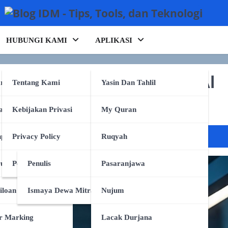
HUBUNGI KAMI
APLIKASI
 Bertanggung Jawab Jika AI
rking
Tentang Kami
Yasin Dan Tahlil
n?
anpa Tulang
Kebijakan Privasi
My Quran
climate what-if
e
pa Tulang
Privacy Policy
Ruqyah
ruk
Persyaratan Layanan
Penulis
Pasaranjawa
iloan
Ismaya Dewa Mitra
Nujum
r Marking
Lacak Durjana