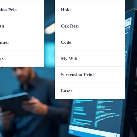
ina Pria
Hoki
an
Cek Resi
amel
Code
ox
My Wifi
Screenshot Print
Laser