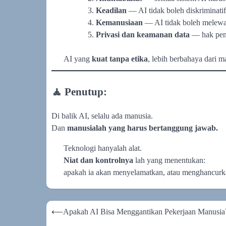
Keadilan
— AI tidak boleh diskriminatif
Kemanusiaan
— AI tidak boleh melewat
Privasi dan keamanan data
— hak pen
AI yang
kuat tanpa etika
, lebih berbahaya dari m
🧘 Penutup:
Di balik AI, selalu ada manusia.
Dan
manusialah yang harus bertanggung jawab.
Teknologi hanyalah alat.
Niat dan kontrolnya
lah yang menentukan:
apakah ia akan menyelamatkan, atau menghancurk
Navigasi
⟵
Apakah AI Bisa Menggantikan Pekerjaan Manusia
pos