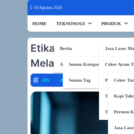
Skip
10 Agustus 2026
to
content
HOME
TEKNONOGI
PRODUK
Etika AI: Siapa yang
Berita
Jasa Laser Ma
Melakukan Kesalaha
AI & Sains
Semua Kategori
Ceker Ayam T
downscaling
heat stress
jakarta 2035
banjir pesisir
Semua Tag
Produk Shope
Ceker Tan
TikTok Shop
Kopi Tub
Tokopedia
Permen K
Jasa Lase