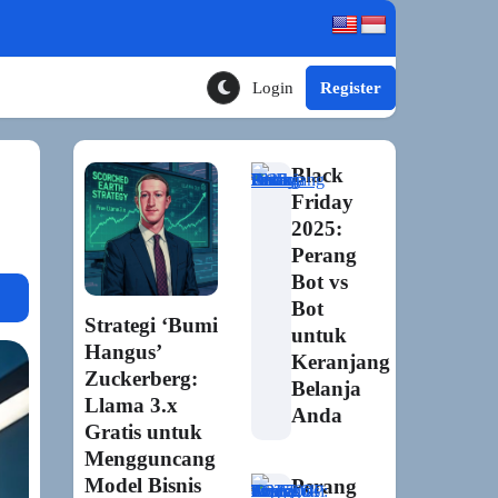
Login
Register
Toggle Theme Mode
Black
Friday
2025:
Perang
Bot vs
Bot
Strategi ‘Bumi
untuk
Hangus’
Keranjang
Zuckerberg:
Belanja
Llama 3.x
Anda
Gratis untuk
Mengguncang
Model Bisnis
Perang