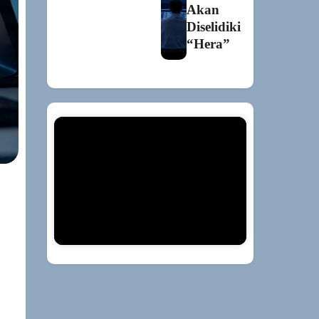
Akan
Diselidiki
“Hera”