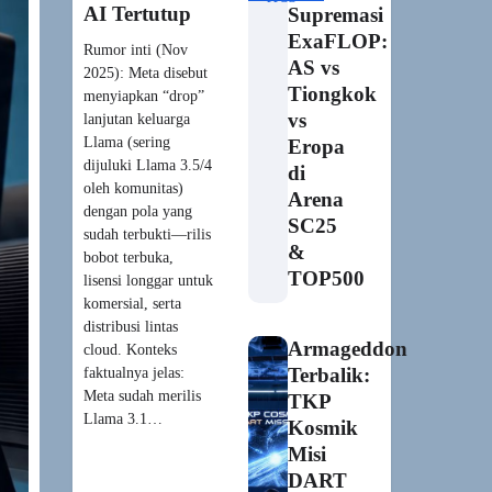
AI Tertutup
Supremasi
ExaFLOP:
Rumor inti (Nov
AS vs
2025): Meta disebut
Tiongkok
menyiapkan “drop”
vs
lanjutan keluarga
Llama (sering
Eropa
dijuluki Llama 3.5/4
di
oleh komunitas)
Arena
dengan pola yang
SC25
sudah terbukti—rilis
&
bobot terbuka,
TOP500
lisensi longgar untuk
komersial, serta
distribusi lintas
Armageddon
cloud. Konteks
faktualnya jelas:
Terbalik:
Meta sudah merilis
TKP
Llama 3.1…
Kosmik
Misi
DART