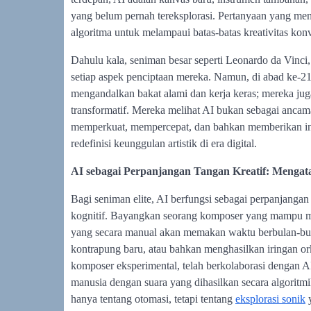
yang belum pernah tereksplorasi. Pertanyaan yang me
algoritma untuk melampaui batas-batas kreativitas ko
Dahulu kala, seniman besar seperti Leonardo da Vinci
setiap aspek penciptaan mereka. Namun, di abad ke-21, 
mengandalkan bakat alami dan kerja keras; mereka juga
transformatif. Mereka melihat AI bukan sebagai anca
memperkuat, mempercepat, dan bahkan memberikan inspir
redefinisi keunggulan artistik di era digital.
AI sebagai Perpanjangan Tangan Kreatif: Mengata
Bagi seniman elite, AI berfungsi sebagai perpanjanga
kognitif. Bayangkan seorang komposer yang mampu men
yang secara manual akan memakan waktu berbulan-bula
kontrapung baru, atau bahkan menghasilkan iringan o
komposer eksperimental, telah berkolaborasi denga
manusia dengan suara yang dihasilkan secara algoritm
hanya tentang otomasi, tetapi tentang
eksplorasi sonik
y