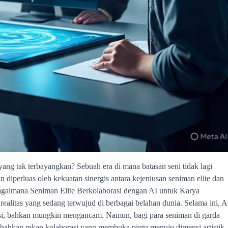
yang tak terbayangkan? Sebuah era di mana batasan seni tidak lagi
 diperluas oleh kekuatan sinergis antara kejeniusan seniman elite dan
gaimana Seniman Elite Berkolaborasi dengan AI untuk Karya
ealitas yang sedang terwujud di berbagai belahan dunia. Selama ini, A
asi, bahkan mungkin mengancam. Namun, bagi para seniman di garda
 bahkan rekan kolaborasi yang membuka pintu menuju dimensi artistik