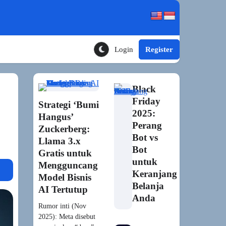
Login
Register
Toggle Theme Mode
Black
Friday
Strategi ‘Bumi
2025:
Hangus’
Perang
Zuckerberg:
Bot vs
Llama 3.x
Bot
Gratis untuk
untuk
Mengguncang
Keranjang
Model Bisnis
Belanja
AI Tertutup
Anda
Rumor inti (Nov
2025): Meta disebut