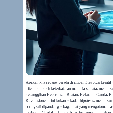
Apakah kita sedang berada di ambang revolusi kreatif 
ditentukan oleh keterbatasan manusia semata, melainkan
kecanggihan Kecerdasan Buatan. Kekuatan Ganda: Ba
Revolusioner—ini bukan sekadar hipotesis, melainkan r
seringkali dipandang sebagai alat yang mengotomatis
terdepan, AI adalah kanvas baru, instrumen tambahan,