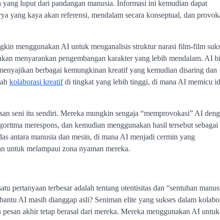
 yang luput dari pandangan manusia. Informasi ini kemudian dapat
rya yang kaya akan referensi, mendalam secara konseptual, dan provoka
gkin menggunakan AI untuk menganalisis struktur narasi film-film suks
u bahkan menyarankan pengembangan karakter yang lebih mendalam. AI b
 menyajikan berbagai kemungkinan kreatif yang kemudian disaring dan
lah
kolaborasi kreatif
di tingkat yang lebih tinggi, di mana AI memicu id
san seni itu sendiri. Mereka mungkin sengaja “memprovokasi” AI den
lgoritma merespons, dan kemudian menggunakan hasil tersebut sebagai
rdas antara manusia dan mesin, di mana AI menjadi cermin yang
man untuk melampaui zona nyaman mereka.
 satu pertanyaan terbesar adalah tentang otentisitas dan “sentuhan manus
bantu AI masih dianggap asli? Seniman elite yang sukses dalam kolabo
n pesan akhir tetap berasal dari mereka. Mereka menggunakan AI untuk