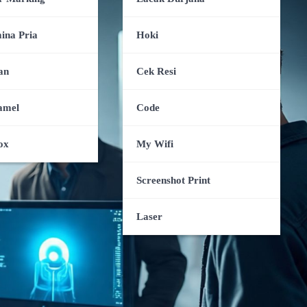
ina Pria
Hoki
an
Cek Resi
amel
Code
ox
My Wifi
Screenshot Print
Laser