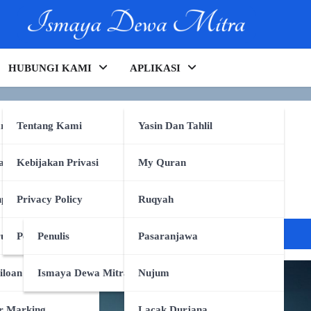
HUBUNGI KAMI
APLIKASI
aimana Seniman Elite
rking
Tentang Kami
Yasin Dan Tahlil
 AI untuk Karya
anpa Tulang
Kebijakan Privasi
My Quran
e
pa Tulang
Privacy Policy
Ruqyah
ruk
Persyaratan Layanan
Penulis
Pasaranjawa
iloan
Ismaya Dewa Mitra
Nujum
r Marking
Lacak Durjana