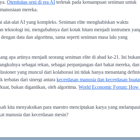
nya.
Otentisitas seni di era AI
terletak pada kemampuan seniman untuk
kemanusiaan mereka.
 alat-alat AI yang kompleks. Seniman elite menghabiskan waktu
n teknologi ini, mengubahnya dari kotak hitam menjadi instrumen yan
 dengan data dan algoritma, sama seperti seniman masa lalu yang
ang apa artinya menjadi seorang seniman elite di abad ke-21. Ini bukan
rangkulnya sebagai rekan, sebagai perpanjangan dari bakat mereka, dan
olusioner yang muncul dari kolaborasi ini tidak hanya menantang definis
k terbatas dari sinergi antara
kecerdasan manusia dan kecerdasan buata
rkuat, bukan digantikan, oleh algoritma.
World Economic Forum: How
maukah kita menyaksikan para maestro menciptakan karya yang melampau
bakat manusia dan kecerdasan mesin?