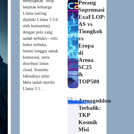
menyiapkan “drop”
Perang
lanjutan keluarga
Supremasi
Llama (sering
ExaFLOP:
dijuluki Llama 3.5/4
AS vs
oleh komunitas)
Tiongkok
dengan pola yang
vs
sudah terbukti—rilis
bobot terbuka,
Eropa
lisensi longgar untuk
di
komersial, serta
Arena
distribusi lintas
SC25
cloud. Konteks
&
faktualnya jelas:
TOP500
Meta sudah merilis
Llama 3.1…
Armageddon
Terbalik:
TKP
Kosmik
Misi