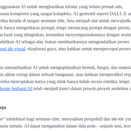
menggunakan AI untuk menghasilkan tekstur yang belum pernah ada,
usun komposisi yang sangat kompleks. AI generatif seperti DALL-E a
tika berada di tangan seniman elite, bisa menjadi alat untuk mewujudk
tidak hanya mengetikkan prompt, tetapi merancang prompt dengan presisi,
pai hasil yang diinginkan, kemudian menyempurnakannya dengan sent
endalikan AI sebagai alat, bukan membiarkannya mengendalikan proses
rasi ide visual
, eksplorasi gaya, atau bahkan untuk mempercepat proses
unia memanfaatkan AI untuk mengoptimalkan bentuk, fungsi, dan materia
isis aliran energi dalam sebuah bangunan, atau bahkan memprediksi res
eka menciptakan karya yang tidak hanya indah secara estetika, tetapi 
desain berbasis AI
telah menjadi kunci dalam proyek-proyek arsitektur 
uga
e” intelektual bagi seniman elite, menyajikan perspektif dan ide-ide ya
sia semata. AI dapat menganalisis jutaan data poin—sejarah seni, teor