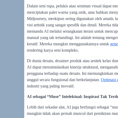
Dalam seni rupa, pelukis atau seniman visual dapat 
menciptakan palet warna yang unik, atau bahkan meny
Midjourney, meskipun sering digunakan oleh amatir, ke
visi artistik yang sangat spesifik dan detail. Mereka 
memandu AI melalui serangkaian iterasi untuk menca
manual yang tak tertandingi. Ini adalah tentang meng
kreatif. Mereka mungkin menggunakannya untuk
gene
rendering karya seni kompleks.
Di dunia desain, desainer produk atau arsitek kelas d
AI dapat mensimulasikan kinerja struktural, menganal
pengguna terhadap suatu desain. Ini memungkinkan mer
unggul secara fungsional dan berkelanjutan.
Optimasi 
industri yang paling inovatif.
AI sebagai “Muse” Intelektual: Inspirasi Tak Terd
Lebih dari sekadar alat, AI juga berfungsi sebagai “mus
mungkin tidak akan pernah muncul dari pemikiran manu