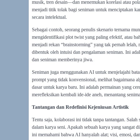
musik, tren desain—dan menemukan korelasi atau pola
menjadi titik tolak bagi seniman untuk menciptakan ka
secara intelektual.
Sebagai contoh, seorang penulis skenario ternama mun
mengidentifikasi plot twist yang paling efektif, ata
menjadi rekan “brainstorming” yang tak pernah lelah,
dibentuk oleh intuisi dan pengalaman seniman. Ini ada
dan seniman memberinya jiwa.
Seniman juga menggunakan AI untuk menjelajahi bata
prompt yang tidak konvensional, melihat bagaimana a
dasar untuk karya baru. Ini adalah permainan yang ce
merefleksikan kembali ide-ide aneh, menantang seni
Tantangan dan Redefinisi Kejeniusan Artistik
Tentu saja, kolaborasi ini tidak tanpa tantangan. Salah
dalam karya seni. Apakah sebuah karya yang sangat di
ini memahami bahwa AI hanyalah alat; visi, emosi, da