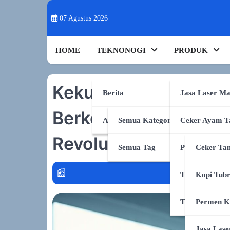
Skip
to
07 Agustus 2026
content
HOME
TEKNONOGI
PRODUK
Kekuatan Ganda: Bag
Berita
Jasa Laser Ma
Berkolaborasi dengan
AI & Sains
Semua Kategori
Ceker Ayam T
Revolusioner
Semua Tag
Produk Shope
Ceker Tan
TikTok Shop
Kopi Tub
Tokopedia
Permen K
Jasa Lase