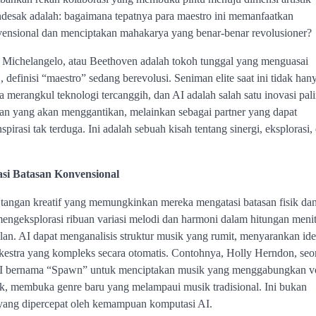
ndesak adalah: bagaimana tepatnya para maestro ini memanfaatkan
nvensional dan menciptakan mahakarya yang benar-benar revolusioner?
, Michelangelo, atau Beethoven adalah tokoh tunggal yang menguasai
definisi “maestro” sedang berevolusi. Seniman elite saat ini tidak han
 merangkul teknologi tercanggih, dan AI adalah salah satu inovasi pal
man yang akan menggantikan, melainkan sebagai partner yang dapat
asi tak terduga. Ini adalah sebuah kisah tentang sinergi, eksplorasi,
si Batasan Konvensional
n tangan kreatif yang memungkinkan mereka mengatasi batasan fisik da
geksplorasi ribuan variasi melodi dan harmoni dalam hitungan menit
n. AI dapat menganalisis struktur musik yang rumit, menyarankan ide
rkestra yang kompleks secara otomatis. Contohnya, Holly Herndon, seo
n AI bernama “Spawn” untuk menciptakan musik yang menggabungkan v
ik, membuka genre baru yang melampaui musik tradisional. Ini bukan
ang dipercepat oleh kemampuan komputasi AI.