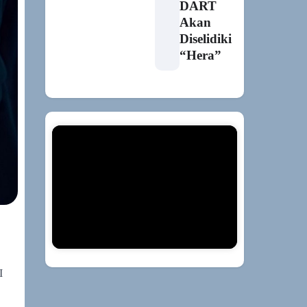
DART
Akan
Diselidiki
“Hera”
I