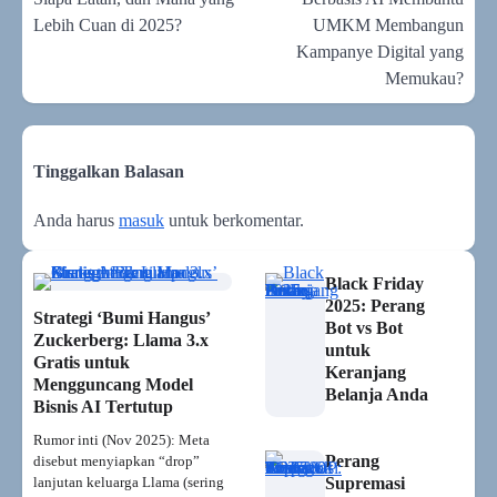
Lebih Cuan di 2025?
UMKM Membangun
Kampanye Digital yang
Memukau?
Tinggalkan Balasan
Anda harus
masuk
untuk berkomentar.
Black Friday
2025: Perang
Strategi ‘Bumi Hangus’
Bot vs Bot
Zuckerberg: Llama 3.x
untuk
Gratis untuk
Keranjang
Mengguncang Model
Belanja Anda
Bisnis AI Tertutup
Rumor inti (Nov 2025): Meta
Perang
disebut menyiapkan “drop”
lanjutan keluarga Llama (sering
Supremasi