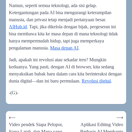
Namun, seperti semua teknologi, ada sisi gelap.
Ketergantungan pada AI bisa mengurangi keterampilan
manusia, dan privasi tetap menjadi pertanyaan besar.
AIHub.id
. Tapi, jika dikelola dengan bijak, pergeseran ini
bisa membawa kita ke masa depan di mana teknologi tidak
hanya mempermudah hidup, tapi juga memperkaya
pengalaman manusia.
Masa depan AI
.
Jadi, apakah ini revolusi atau sekadar tren? Mungkin
keduanya. Yang pasti, dengan AI di browser, kita sedang
menyaksikan babak baru dalam cara kita berinteraksi dengan
dunia digital—dan ini baru permulaan.
Revolusi digital
.
-(G)-
Navigasi
⟵
⟶
pos
Video pendek Siapa Pelopor,
Aplikasi Editing Video
Siapa Latah, dan Mana yang
Berbasis AI Membantu