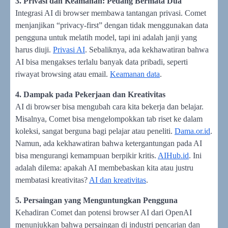
3. Privasi dan Keamanan: Pedang Bermata Dua
Integrasi AI di browser membawa tantangan privasi. Comet
menjanjikan “privacy-first” dengan tidak menggunakan data
pengguna untuk melatih model, tapi ini adalah janji yang
harus diuji.
Privasi AI
. Sebaliknya, ada kekhawatiran bahwa
AI bisa mengakses terlalu banyak data pribadi, seperti
riwayat browsing atau email.
Keamanan data
.
4. Dampak pada Pekerjaan dan Kreativitas
AI di browser bisa mengubah cara kita bekerja dan belajar.
Misalnya, Comet bisa mengelompokkan tab riset ke dalam
koleksi, sangat berguna bagi pelajar atau peneliti.
Dama.or.id
.
Namun, ada kekhawatiran bahwa ketergantungan pada AI
bisa mengurangi kemampuan berpikir kritis.
AIHub.id
. Ini
adalah dilema: apakah AI membebaskan kita atau justru
membatasi kreativitas?
AI dan kreativitas
.
5. Persaingan yang Menguntungkan Pengguna
Kehadiran Comet dan potensi browser AI dari OpenAI
menunjukkan bahwa persaingan di industri pencarian dan