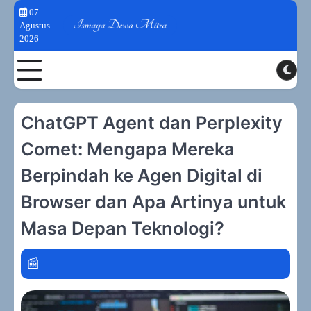
Skip
07
to
Agustus
2026
content
Toggle
ChatGPT Agent dan Perplexity
Comet: Mengapa Mereka
Berpindah ke Agen Digital di
Browser dan Apa Artinya untuk
Masa Depan Teknologi?