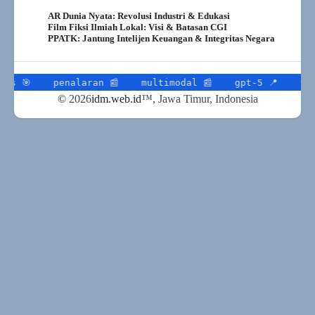
AR Dunia Nyata: Revolusi Industri & Edukasi
Film Fiksi Ilmiah Lokal: Visi & Batasan CGI
PPATK: Jantung Intelijen Keuangan & Integritas Negara
penalaran 📰
multimodal 📰
gpt-5 📍
transport
©
2026
idm.web.id
™
, Jawa Timur, Indonesia