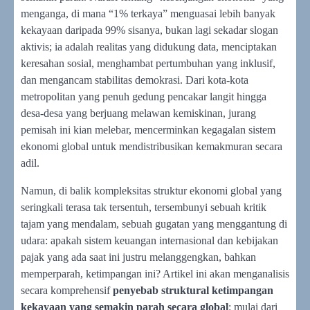
menganga, di mana “1% terkaya” menguasai lebih banyak
kekayaan daripada 99% sisanya, bukan lagi sekadar slogan
aktivis; ia adalah realitas yang didukung data, menciptakan
keresahan sosial, menghambat pertumbuhan yang inklusif,
dan mengancam stabilitas demokrasi. Dari kota-kota
metropolitan yang penuh gedung pencakar langit hingga
desa-desa yang berjuang melawan kemiskinan, jurang
pemisah ini kian melebar, mencerminkan kegagalan sistem
ekonomi global untuk mendistribusikan kemakmuran secara
adil.
Namun, di balik kompleksitas struktur ekonomi global yang
seringkali terasa tak tersentuh, tersembunyi sebuah kritik
tajam yang mendalam, sebuah gugatan yang menggantung di
udara: apakah sistem keuangan internasional dan kebijakan
pajak yang ada saat ini justru melanggengkan, bahkan
memperparah, ketimpangan ini? Artikel ini akan menganalisis
secara komprehensif
penyebab struktural ketimpangan
kekayaan yang semakin parah secara global
: mulai dari