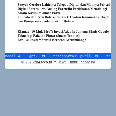
Proyek Cerebro Lahirnya Telepati Digital dan Matinya Privasi
Digital Forensik vs. Analog Forensik: Perdebatan Metodologi
dalam Kasus Dokumen Palsu
Fufufafa dan Tren Bahasa Internet: Evolusi Komunikasi Digital
dan Dampaknya pada Struktur Bahasa
Kiamat “10 Link Biru”: Invasi Atlas ke Jantung Bisnis Google
Teknologi Pakaian Pintar (Smart Textiles)
Evolusi Pasif: Manusia Berhenti Berkembang?
gpt-5 📷
transportasi publik 📷
transportasi cerd
©
2026
idm.web.id
™
, Jawa Timur, Indonesia