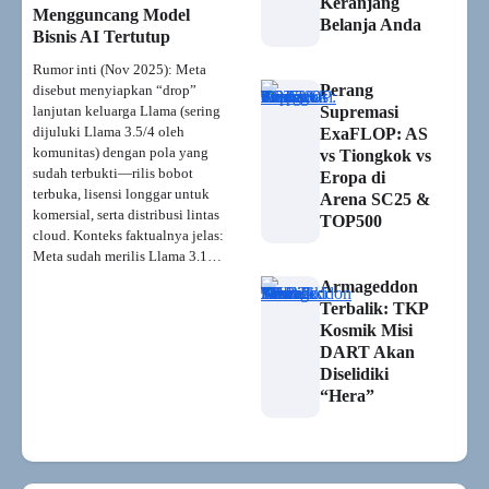
Keranjang
Mengguncang Model
Belanja Anda
Bisnis AI Tertutup
Rumor inti (Nov 2025): Meta
Perang
disebut menyiapkan “drop”
lanjutan keluarga Llama (sering
Supremasi
dijuluki Llama 3.5/4 oleh
ExaFLOP: AS
komunitas) dengan pola yang
vs Tiongkok vs
sudah terbukti—rilis bobot
Eropa di
terbuka, lisensi longgar untuk
Arena SC25 &
komersial, serta distribusi lintas
TOP500
cloud. Konteks faktualnya jelas:
Meta sudah merilis Llama 3.1…
Armageddon
Terbalik: TKP
Kosmik Misi
DART Akan
Diselidiki
“Hera”