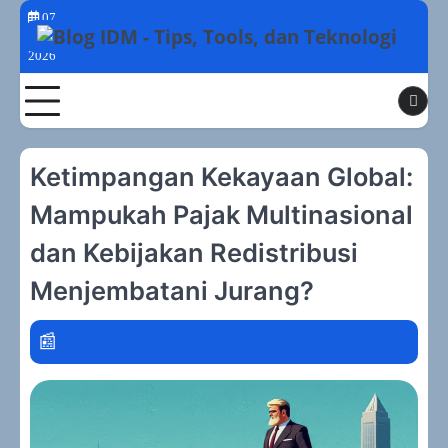
Skip
07
to
Agustus
2026
content
Toggle
Ketimpangan Kekayaan Global:
Mampukah Pajak Multinasional
dan Kebijakan Redistribusi
Menjembatani Jurang?
disclosure genai
po