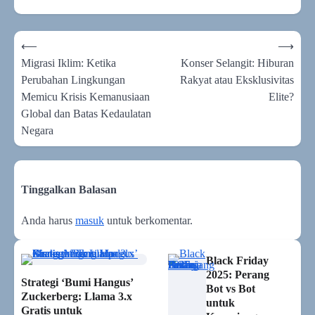
Navigasi
⟵
⟶
pos
Migrasi Iklim: Ketika
Konser Selangit: Hiburan
Perubahan Lingkungan
Rakyat atau Eksklusivitas
Memicu Krisis Kemanusiaan
Elite?
Global dan Batas Kedaulatan
Negara
Tinggalkan Balasan
Anda harus
masuk
untuk berkomentar.
Black Friday
2025: Perang
Strategi ‘Bumi Hangus’
Bot vs Bot
Zuckerberg: Llama 3.x
untuk
Gratis untuk