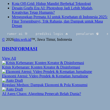
Kota Off-Grid: Hidup Mandiri Berbekal Teknologi
Desain Grafis Era AI: Photoshop Jadi Lebih Mudah,
Kreativitas Tetap Humanis?
Mengungkap Permata AI untuk Kesehatan di Indonesia 2025:
Fitur Tersembunyi, Trik Rahasia, dan Dampak untuk Masa
Depan
r ai 🎯
prediksi logis 🔥
penalaran 🧠
multimoda
©
2026
idm.web.id
™
, Jawa Timur, Indonesia
DISINFORMASI
View All
Krisis Kebenaran: Konten Kreator & Disinformasi
Ekonomi Atensi: Video Pendek & Kematian Jurnalisme
Regulasi Medsos: Dampak Ekonomi & Pola Konsumsi
AI Agen Chaos: Algoritma Pemecah Belah Dunia?