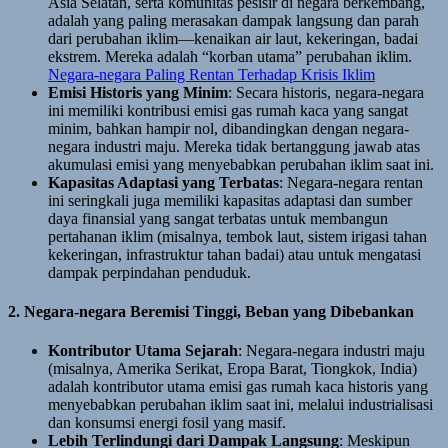
Asia Selatan, serta komunitas pesisir di negara berkembang,
adalah yang paling merasakan dampak langsung dan parah
dari perubahan iklim—kenaikan air laut, kekeringan, badai
ekstrem. Mereka adalah “korban utama” perubahan iklim.
Negara-negara Paling Rentan Terhadap Krisis Iklim
Emisi Historis yang Minim
: Secara historis, negara-negara
ini memiliki kontribusi emisi gas rumah kaca yang sangat
minim, bahkan hampir nol, dibandingkan dengan negara-
negara industri maju. Mereka tidak bertanggung jawab atas
akumulasi emisi yang menyebabkan perubahan iklim saat ini.
Kapasitas Adaptasi yang Terbatas
: Negara-negara rentan
ini seringkali juga memiliki kapasitas adaptasi dan sumber
daya finansial yang sangat terbatas untuk membangun
pertahanan iklim (misalnya, tembok laut, sistem irigasi tahan
kekeringan, infrastruktur tahan badai) atau untuk mengatasi
dampak perpindahan penduduk.
2. Negara-negara Beremisi Tinggi, Beban yang Dibebankan
Kontributor Utama Sejarah
: Negara-negara industri maju
(misalnya, Amerika Serikat, Eropa Barat, Tiongkok, India)
adalah kontributor utama emisi gas rumah kaca historis yang
menyebabkan perubahan iklim saat ini, melalui industrialisasi
dan konsumsi energi fosil yang masif.
Lebih Terlindungi dari Dampak Langsung
: Meskipun