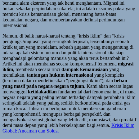
bencana alam ekstrem yang tak henti menghantam. Migrasi ini
bukan sekadar perpindahan sukarela; ini adalah eksodus paksa yang
memicu krisis kemanusiaan global, menantang batas-batas
kedaulatan negara, dan mempertanyakan definisi perlindungan
internasional.
Namun, di balik narasi-narasi tentang “krisis iklim” dan “krisis
pengungsi/migrasi” yang seringkali terpisah, tersembunyi sebuah
kritik tajam yang mendalam, sebuah gugatan yang menggantung di
udara: apakah sistem hukum dan politik internasional kita siap
menghadapi gelombang manusia yang akan terus bertambah ini?
Artikel ini akan membahas secara komprehensif fenomena
migrasi
iklim
, membedah secara rinci
dampak kemanusiaan
yang
memilukan,
tantangan hukum internasional
yang kompleks
(terutama dalam mendefinisikan “pengungsi iklim”), dan
beban
yang masif pada negara-negara tujuan
. Kami akan secara lugas
menyenggol
ketidakadilan
fundamental dari fenomena ini, di mana
negara-negara yang paling rentan terhadap dampak perubahan iklim
seringkali adalah yang paling sedikit berkontribusi pada emisi gas
rumah kaca. Tulisan ini bertujuan untuk memberikan gambaran
yang komprehensif, mengupas berbagai perspektif, dan
mengadvokasi solusi global yang lebih adil, manusiawi, dan proaktif
demi masa depan yang lebih berkelanjutan bagi semua.
Krisis Iklim
Global: Ancaman dan Solusi