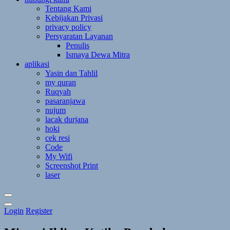
Tentang Kami
Kebijakan Privasi
privacy policy
Persyaratan Layanan
Penulis
Ismaya Dewa Mitra
aplikasi
Yasin dan Tahlil
my quran
Ruqyah
pasaranjawa
nujum
lacak durjana
hoki
cek resi
Code
My Wifi
Screenshot Print
laser
Toggle
Login
Register
Theme
Mode