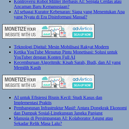
Kontroversi Robot Militer Berbasis AI: Senjata Cerdas atau
Ancaman Baru Kemanusiaan?
AI sebagai Kurator Kebenaran: Siapa yang Menentukan Apa
yang Nyata di Era Disinformasi Massal?
Teknologi Digital: Mesin Mobilisasi Rakyat Modern
Ketika YouTube Menutup Pintu Monetisasi: Solusi untuk
YouTuber dengan Konten Full AI
Kecemburuan Algoritmik: Kisah Sarah, Budi, dan AI yang
Memilih Kasih
AI untuk Efisiensi Bisnis Kecil: Studi Kasus dan
Implementasi Praktis
Pembangunan Infrastruktur Masif: Antara Dongkrak Ekonomi
dan Dampak Sosial-Lingkungan Jangka Panjang
Manusia di Persimpangan AI: Kolaborator Agung atau
Sekadar Relik Masa Lalu?