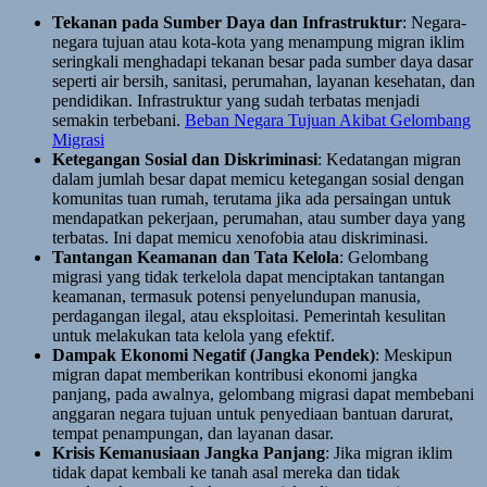
Tekanan pada Sumber Daya dan Infrastruktur
: Negara-
negara tujuan atau kota-kota yang menampung migran iklim
seringkali menghadapi tekanan besar pada sumber daya dasar
seperti air bersih, sanitasi, perumahan, layanan kesehatan, dan
pendidikan. Infrastruktur yang sudah terbatas menjadi
semakin terbebani.
Beban Negara Tujuan Akibat Gelombang
Migrasi
Ketegangan Sosial dan Diskriminasi
: Kedatangan migran
dalam jumlah besar dapat memicu ketegangan sosial dengan
komunitas tuan rumah, terutama jika ada persaingan untuk
mendapatkan pekerjaan, perumahan, atau sumber daya yang
terbatas. Ini dapat memicu xenofobia atau diskriminasi.
Tantangan Keamanan dan Tata Kelola
: Gelombang
migrasi yang tidak terkelola dapat menciptakan tantangan
keamanan, termasuk potensi penyelundupan manusia,
perdagangan ilegal, atau eksploitasi. Pemerintah kesulitan
untuk melakukan tata kelola yang efektif.
Dampak Ekonomi Negatif (Jangka Pendek)
: Meskipun
migran dapat memberikan kontribusi ekonomi jangka
panjang, pada awalnya, gelombang migrasi dapat membebani
anggaran negara tujuan untuk penyediaan bantuan darurat,
tempat penampungan, dan layanan dasar.
Krisis Kemanusiaan Jangka Panjang
: Jika migran iklim
tidak dapat kembali ke tanah asal mereka dan tidak