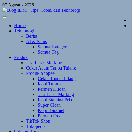
Skip
07 Agustus 2026
to
content
Home
Teknonogi
Berita
AI & Sains
Semua Kategori
Semua Tag
Produk
Jasa Laser Marking
Ceker Ayam Tanpa Tulang
Produk Shopee
Ceker Tanpa Tulang
Kopi Tubruk
Permen Kiloan
Jasa Laser Marking
Kopi Stamina Pria
Super Clean
Kopi Karamel
Permen Fox
TikTok Shop
Tokopedia
hubungi kami