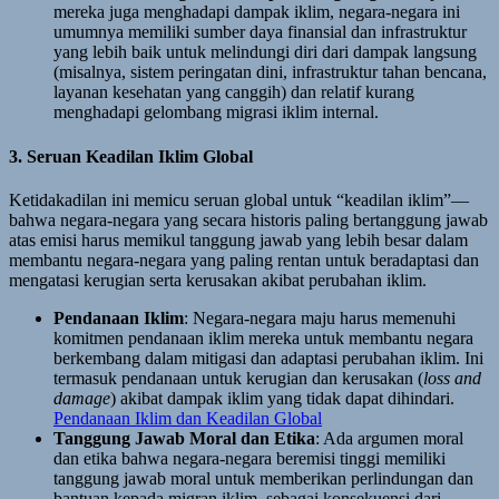
mereka juga menghadapi dampak iklim, negara-negara ini
umumnya memiliki sumber daya finansial dan infrastruktur
yang lebih baik untuk melindungi diri dari dampak langsung
(misalnya, sistem peringatan dini, infrastruktur tahan bencana,
layanan kesehatan yang canggih) dan relatif kurang
menghadapi gelombang migrasi iklim internal.
3. Seruan Keadilan Iklim Global
Ketidakadilan ini memicu seruan global untuk “keadilan iklim”—
bahwa negara-negara yang secara historis paling bertanggung jawab
atas emisi harus memikul tanggung jawab yang lebih besar dalam
membantu negara-negara yang paling rentan untuk beradaptasi dan
mengatasi kerugian serta kerusakan akibat perubahan iklim.
Pendanaan Iklim
: Negara-negara maju harus memenuhi
komitmen pendanaan iklim mereka untuk membantu negara
berkembang dalam mitigasi dan adaptasi perubahan iklim. Ini
termasuk pendanaan untuk kerugian dan kerusakan (
loss and
damage
) akibat dampak iklim yang tidak dapat dihindari.
Pendanaan Iklim dan Keadilan Global
Tanggung Jawab Moral dan Etika
: Ada argumen moral
dan etika bahwa negara-negara beremisi tinggi memiliki
tanggung jawab moral untuk memberikan perlindungan dan
bantuan kepada migran iklim, sebagai konsekuensi dari