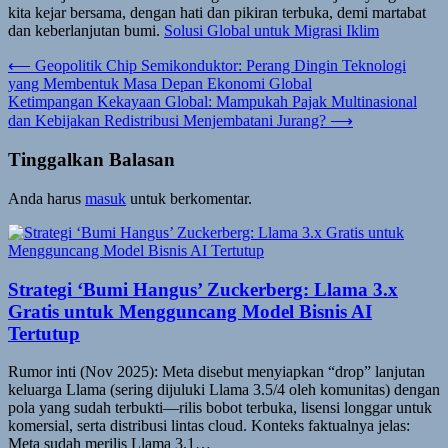
kita kejar bersama, dengan hati dan pikiran terbuka, demi martabat
dan keberlanjutan bumi.
Solusi Global untuk Migrasi Iklim
Navigasi
⟵
Geopolitik Chip Semikonduktor: Perang Dingin Teknologi
yang Membentuk Masa Depan Ekonomi Global
pos
Ketimpangan Kekayaan Global: Mampukah Pajak Multinasional
dan Kebijakan Redistribusi Menjembatani Jurang?
⟶
Tinggalkan Balasan
Anda harus
masuk
untuk berkomentar.
Strategi ‘Bumi Hangus’ Zuckerberg: Llama 3.x
Gratis untuk Mengguncang Model Bisnis AI
Tertutup
Rumor inti (Nov 2025): Meta disebut menyiapkan “drop” lanjutan
keluarga Llama (sering dijuluki Llama 3.5/4 oleh komunitas) dengan
pola yang sudah terbukti—rilis bobot terbuka, lisensi longgar untuk
komersial, serta distribusi lintas cloud. Konteks faktualnya jelas:
Meta sudah merilis Llama 3.1…