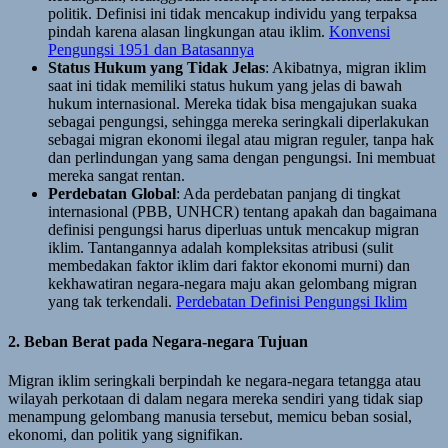
politik. Definisi ini tidak mencakup individu yang terpaksa
pindah karena alasan lingkungan atau iklim.
Konvensi
Pengungsi 1951 dan Batasannya
Status Hukum yang Tidak Jelas
: Akibatnya, migran iklim
saat ini tidak memiliki status hukum yang jelas di bawah
hukum internasional. Mereka tidak bisa mengajukan suaka
sebagai pengungsi, sehingga mereka seringkali diperlakukan
sebagai migran ekonomi ilegal atau migran reguler, tanpa hak
dan perlindungan yang sama dengan pengungsi. Ini membuat
mereka sangat rentan.
Perdebatan Global
: Ada perdebatan panjang di tingkat
internasional (PBB, UNHCR) tentang apakah dan bagaimana
definisi pengungsi harus diperluas untuk mencakup migran
iklim. Tantangannya adalah kompleksitas atribusi (sulit
membedakan faktor iklim dari faktor ekonomi murni) dan
kekhawatiran negara-negara maju akan gelombang migran
yang tak terkendali.
Perdebatan Definisi Pengungsi Iklim
2. Beban Berat pada Negara-negara Tujuan
Migran iklim seringkali berpindah ke negara-negara tetangga atau
wilayah perkotaan di dalam negara mereka sendiri yang tidak siap
menampung gelombang manusia tersebut, memicu beban sosial,
ekonomi, dan politik yang signifikan.