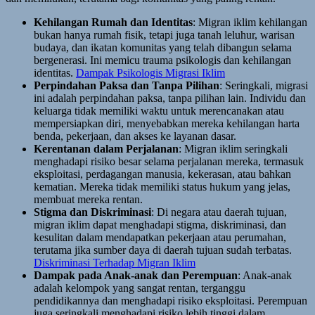
Kehilangan Rumah dan Identitas
: Migran iklim kehilangan
bukan hanya rumah fisik, tetapi juga tanah leluhur, warisan
budaya, dan ikatan komunitas yang telah dibangun selama
bergenerasi. Ini memicu trauma psikologis dan kehilangan
identitas.
Dampak Psikologis Migrasi Iklim
Perpindahan Paksa dan Tanpa Pilihan
: Seringkali, migrasi
ini adalah perpindahan paksa, tanpa pilihan lain. Individu dan
keluarga tidak memiliki waktu untuk merencanakan atau
mempersiapkan diri, menyebabkan mereka kehilangan harta
benda, pekerjaan, dan akses ke layanan dasar.
Kerentanan dalam Perjalanan
: Migran iklim seringkali
menghadapi risiko besar selama perjalanan mereka, termasuk
eksploitasi, perdagangan manusia, kekerasan, atau bahkan
kematian. Mereka tidak memiliki status hukum yang jelas,
membuat mereka rentan.
Stigma dan Diskriminasi
: Di negara atau daerah tujuan,
migran iklim dapat menghadapi stigma, diskriminasi, dan
kesulitan dalam mendapatkan pekerjaan atau perumahan,
terutama jika sumber daya di daerah tujuan sudah terbatas.
Diskriminasi Terhadap Migran Iklim
Dampak pada Anak-anak dan Perempuan
: Anak-anak
adalah kelompok yang sangat rentan, terganggu
pendidikannya dan menghadapi risiko eksploitasi. Perempuan
juga seringkali menghadapi risiko lebih tinggi dalam