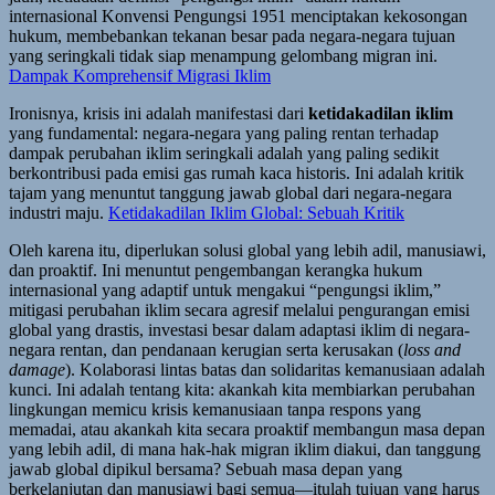
internasional Konvensi Pengungsi 1951 menciptakan kekosongan
hukum, membebankan tekanan besar pada negara-negara tujuan
yang seringkali tidak siap menampung gelombang migran ini.
Dampak Komprehensif Migrasi Iklim
Ironisnya, krisis ini adalah manifestasi dari
ketidakadilan iklim
yang fundamental: negara-negara yang paling rentan terhadap
dampak perubahan iklim seringkali adalah yang paling sedikit
berkontribusi pada emisi gas rumah kaca historis. Ini adalah kritik
tajam yang menuntut tanggung jawab global dari negara-negara
industri maju.
Ketidakadilan Iklim Global: Sebuah Kritik
Oleh karena itu, diperlukan solusi global yang lebih adil, manusiawi,
dan proaktif. Ini menuntut pengembangan kerangka hukum
internasional yang adaptif untuk mengakui “pengungsi iklim,”
mitigasi perubahan iklim secara agresif melalui pengurangan emisi
global yang drastis, investasi besar dalam adaptasi iklim di negara-
negara rentan, dan pendanaan kerugian serta kerusakan (
loss and
damage
). Kolaborasi lintas batas dan solidaritas kemanusiaan adalah
kunci. Ini adalah tentang kita: akankah kita membiarkan perubahan
lingkungan memicu krisis kemanusiaan tanpa respons yang
memadai, atau akankah kita secara proaktif membangun masa depan
yang lebih adil, di mana hak-hak migran iklim diakui, dan tanggung
jawab global dipikul bersama? Sebuah masa depan yang
berkelanjutan dan manusiawi bagi semua—itulah tujuan yang harus