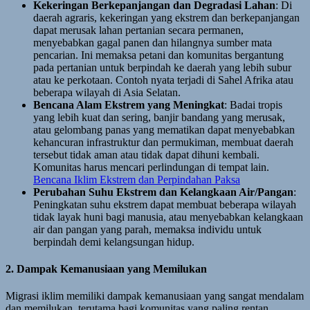
Kekeringan Berkepanjangan dan Degradasi Lahan
: Di
daerah agraris, kekeringan yang ekstrem dan berkepanjangan
dapat merusak lahan pertanian secara permanen,
menyebabkan gagal panen dan hilangnya sumber mata
pencarian. Ini memaksa petani dan komunitas bergantung
pada pertanian untuk berpindah ke daerah yang lebih subur
atau ke perkotaan. Contoh nyata terjadi di Sahel Afrika atau
beberapa wilayah di Asia Selatan.
Bencana Alam Ekstrem yang Meningkat
: Badai tropis
yang lebih kuat dan sering, banjir bandang yang merusak,
atau gelombang panas yang mematikan dapat menyebabkan
kehancuran infrastruktur dan permukiman, membuat daerah
tersebut tidak aman atau tidak dapat dihuni kembali.
Komunitas harus mencari perlindungan di tempat lain.
Bencana Iklim Ekstrem dan Perpindahan Paksa
Perubahan Suhu Ekstrem dan Kelangkaan Air/Pangan
:
Peningkatan suhu ekstrem dapat membuat beberapa wilayah
tidak layak huni bagi manusia, atau menyebabkan kelangkaan
air dan pangan yang parah, memaksa individu untuk
berpindah demi kelangsungan hidup.
2. Dampak Kemanusiaan yang Memilukan
Migrasi iklim memiliki dampak kemanusiaan yang sangat mendalam
dan memilukan, terutama bagi komunitas yang paling rentan.