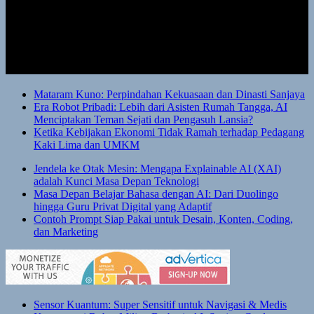
Mataram Kuno: Perpindahan Kekuasaan dan Dinasti Sanjaya
Era Robot Pribadi: Lebih dari Asisten Rumah Tangga, AI
Menciptakan Teman Sejati dan Pengasuh Lansia?
Ketika Kebijakan Ekonomi Tidak Ramah terhadap Pedagang
Kaki Lima dan UMKM
Jendela ke Otak Mesin: Mengapa Explainable AI (XAI)
adalah Kunci Masa Depan Teknologi
Masa Depan Belajar Bahasa dengan AI: Dari Duolingo
hingga Guru Privat Digital yang Adaptif
Contoh Prompt Siap Pakai untuk Desain, Konten, Coding,
dan Marketing
Sensor Kuantum: Super Sensitif untuk Navigasi & Medis