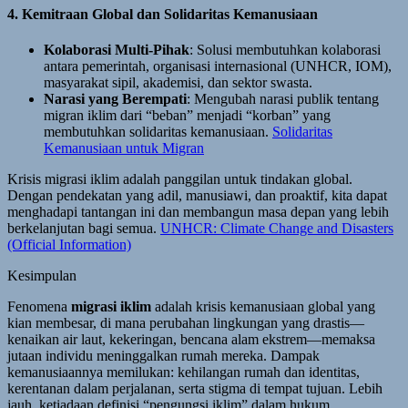
4. Kemitraan Global dan Solidaritas Kemanusiaan
Kolaborasi Multi-Pihak
: Solusi membutuhkan kolaborasi
antara pemerintah, organisasi internasional (UNHCR, IOM),
masyarakat sipil, akademisi, dan sektor swasta.
Narasi yang Berempati
: Mengubah narasi publik tentang
migran iklim dari “beban” menjadi “korban” yang
membutuhkan solidaritas kemanusiaan.
Solidaritas
Kemanusiaan untuk Migran
Krisis migrasi iklim adalah panggilan untuk tindakan global.
Dengan pendekatan yang adil, manusiawi, dan proaktif, kita dapat
menghadapi tantangan ini dan membangun masa depan yang lebih
berkelanjutan bagi semua.
UNHCR: Climate Change and Disasters
(Official Information)
Kesimpulan
Fenomena
migrasi iklim
adalah krisis kemanusiaan global yang
kian membesar, di mana perubahan lingkungan yang drastis—
kenaikan air laut, kekeringan, bencana alam ekstrem—memaksa
jutaan individu meninggalkan rumah mereka. Dampak
kemanusiaannya memilukan: kehilangan rumah dan identitas,
kerentanan dalam perjalanan, serta stigma di tempat tujuan. Lebih
jauh, ketiadaan definisi “pengungsi iklim” dalam hukum