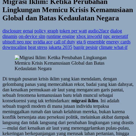
Migrasi Iklim: Ketika Perubahan
Lingkungan Memicu Krisis Kemanusiaan
Global dan Batas Kedaulatan Negara
disclosure genai
policy graph
token per watt
audio2face
dialog
dinamis
on-device slm
runtime engine
xbox inworld
npc generatif
ubisoft neo npc
nvidia ace
call of duty
gta 6
ensemble
energy cards
downscaling
heat stress
jakarta 2035
banjir pesisir
climate what-if
Di tengah pusaran krisis iklim yang kian mendalam, dengan
gelombang panas yang memecahkan rekor, badai yang kian dahsyat,
dan kenaikan permukaan air laut yang mengancam garis pantai,
sebuah fenomena kemanusiaan baru telah muncul sebagai
konsekuensi yang tak terhindarkan:
migrasi iklim
. Ini adalah
sebuah tragedi modern di mana jutaan individu terpaksa
meninggalkan rumah dan tanah kelahiran mereka, bukan karena
konflik bersenjata atau persekusi politik, melainkan akibat dampak
langsung dan tidak langsung dari perubahan lingkungan yang drastis
—mulai dari kenaikan air laut yang menenggelamkan pulau-pulau,
kekeringan berkepanjangan yang merusak lahan pertanian, hingga