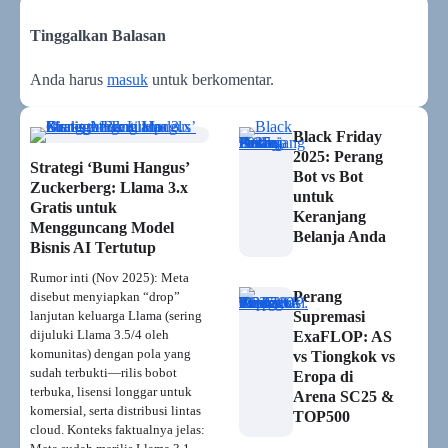
Tinggalkan Balasan
Anda harus
masuk
untuk berkomentar.
Black Friday
2025: Perang
Strategi ‘Bumi Hangus’
Bot vs Bot
Zuckerberg: Llama 3.x
untuk
Gratis untuk
Keranjang
Mengguncang Model
Belanja Anda
Bisnis AI Tertutup
Rumor inti (Nov 2025): Meta
Perang
disebut menyiapkan “drop”
lanjutan keluarga Llama (sering
Supremasi
dijuluki Llama 3.5/4 oleh
ExaFLOP: AS
komunitas) dengan pola yang
vs Tiongkok vs
sudah terbukti—rilis bobot
Eropa di
terbuka, lisensi longgar untuk
Arena SC25 &
komersial, serta distribusi lintas
TOP500
cloud. Konteks faktualnya jelas: