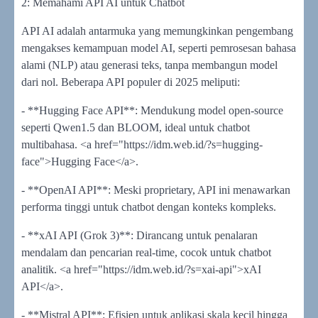
2: Memahami API AI untuk Chatbot
API AI adalah antarmuka yang memungkinkan pengembang
mengakses kemampuan model AI, seperti pemrosesan bahasa
alami (NLP) atau generasi teks, tanpa membangun model
dari nol. Beberapa API populer di 2025 meliputi:
- **Hugging Face API**: Mendukung model open-source
seperti Qwen1.5 dan BLOOM, ideal untuk chatbot
multibahasa. <a href="https://idm.web.id/?s=hugging-
face">Hugging Face</a>.
- **OpenAI API**: Meski proprietary, API ini menawarkan
performa tinggi untuk chatbot dengan konteks kompleks.
- **xAI API (Grok 3)**: Dirancang untuk penalaran
mendalam dan pencarian real-time, cocok untuk chatbot
analitik. <a href="https://idm.web.id/?s=xai-api">xAI
API</a>.
- **Mistral API**: Efisien untuk aplikasi skala kecil hingga