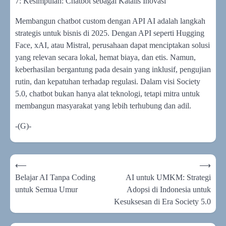
7: Kesimpulan: Chatbot sebagai Katalis Inovasi
Membangun chatbot custom dengan API AI adalah langkah
strategis untuk bisnis di 2025. Dengan API seperti Hugging
Face, xAI, atau Mistral, perusahaan dapat menciptakan solusi
yang relevan secara lokal, hemat biaya, dan etis. Namun,
keberhasilan bergantung pada desain yang inklusif, pengujian
rutin, dan kepatuhan terhadap regulasi. Dalam visi Society
5.0, chatbot bukan hanya alat teknologi, tetapi mitra untuk
membangun masyarakat yang lebih terhubung dan adil.
-(G)-
Navigasi
⟵
⟶
pos
Belajar AI Tanpa Coding
AI untuk UMKM: Strategi
untuk Semua Umur
Adopsi di Indonesia untuk
Kesuksesan di Era Society 5.0