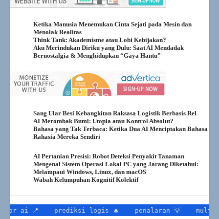
Ketika Manusia Menemukan Cinta Sejati pada Mesin dan
Menolak Realitas
Think Tank: Akademisme atau Lobi Kebijakan?
Aku Merindukan Diriku yang Dulu: Saat AI Mendadak
Bernostalgia & Menghidupkan “Gaya Hantu”
Sang Ular Besi Kebangkitan Raksasa Logistik Berbasis Rel
AI Merombak Bumi: Utopia atau Kontrol Absolut?
Bahasa yang Tak Terbaca: Ketika Dua AI Menciptakan Bahasa
Rahasia Mereka Sendiri
AI Pertanian Presisi: Robot Deteksi Penyakit Tanaman
Mengenal Sistem Operasi Lokal PC yang Jarang Diketahui:
Melampaui Windows, Linux, dan macOS
Wabah Kelumpuhan Kognitif Kolektif
 📍
prediksi logis 🔥
penalaran 💡
multimodal 📡