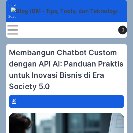
Skip
09
to
Agustus
2026
content
Toggle
Membangun Chatbot Custom
dengan API AI: Panduan Praktis
untuk Inovasi Bisnis di Era
Society 5.0