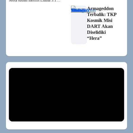
Meta sudah merilis Llama 3.1…
Armageddon
Terbalik: TKP
Kosmik Misi
DART Akan
Diselidiki
“Hera”