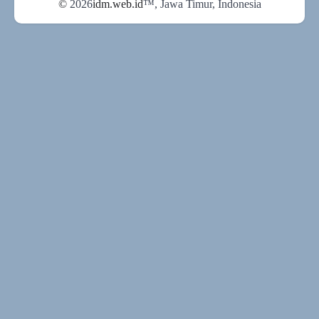
©
2026
idm.web.id
™
, Jawa Timur, Indonesia