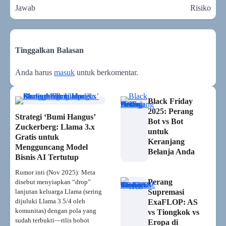
Jawab
Risiko
Tinggalkan Balasan
Anda harus
masuk
untuk berkomentar.
Black Friday
2025: Perang
Strategi ‘Bumi Hangus’
Bot vs Bot
Zuckerberg: Llama 3.x
untuk
Gratis untuk
Keranjang
Mengguncang Model
Belanja Anda
Bisnis AI Tertutup
Rumor inti (Nov 2025): Meta
Perang
disebut menyiapkan “drop”
lanjutan keluarga Llama (sering
Supremasi
dijuluki Llama 3.5/4 oleh
ExaFLOP: AS
komunitas) dengan pola yang
vs Tiongkok vs
sudah terbukti—rilis bobot
Eropa di