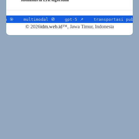
multimodal 🧭
gpt-5 📌
transportasi publik 🎯
t
©
2026
idm.web.id
™
, Jawa Timur, Indonesia