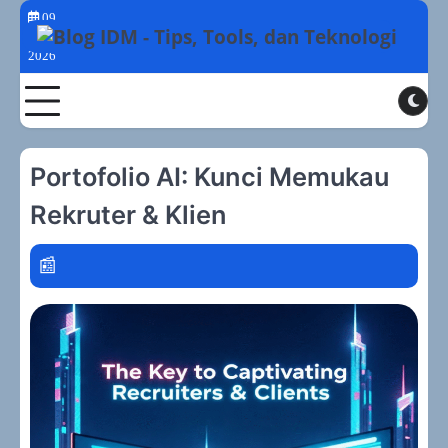
Skip
09
to
Agustus
2026
content
Toggle
Portofolio AI: Kunci Memukau
Rekruter & Klien